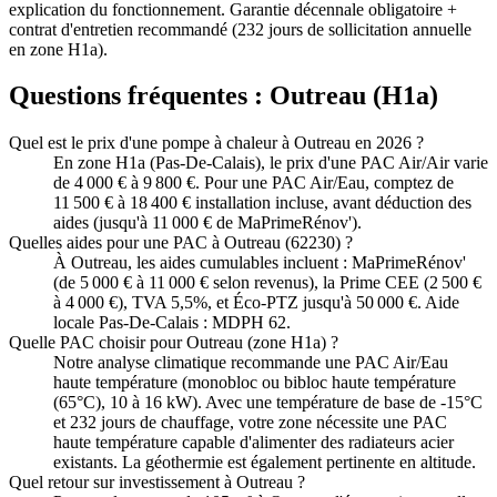
explication du fonctionnement. Garantie décennale obligatoire +
contrat d'entretien recommandé (232 jours de sollicitation annuelle
en zone H1a).
Questions fréquentes :
Outreau
(
H1a
)
Quel est le prix d'une pompe à chaleur à Outreau en 2026 ?
En zone H1a (Pas-De-Calais), le prix d'une PAC Air/Air varie
de 4 000 € à 9 800 €. Pour une PAC Air/Eau, comptez de
11 500 € à 18 400 € installation incluse, avant déduction des
aides (jusqu'à 11 000 € de MaPrimeRénov').
Quelles aides pour une PAC à Outreau (62230) ?
À Outreau, les aides cumulables incluent : MaPrimeRénov'
(de 5 000 € à 11 000 € selon revenus), la Prime CEE (2 500 €
à 4 000 €), TVA 5,5%, et Éco-PTZ jusqu'à 50 000 €. Aide
locale Pas-De-Calais : MDPH 62.
Quelle PAC choisir pour Outreau (zone H1a) ?
Notre analyse climatique recommande une PAC Air/Eau
haute température (monobloc ou bibloc haute température
(65°C), 10 à 16 kW). Avec une température de base de -15°C
et 232 jours de chauffage, votre zone nécessite une PAC
haute température capable d'alimenter des radiateurs acier
existants. La géothermie est également pertinente en altitude.
Quel retour sur investissement à Outreau ?