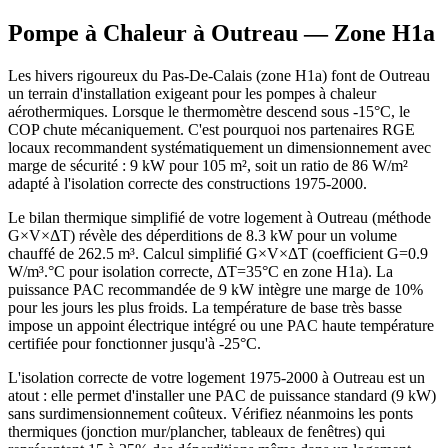
Pompe à Chaleur à
Outreau
— Zone
H1a
Les hivers rigoureux du Pas-De-Calais (zone H1a) font de Outreau
un terrain d'installation exigeant pour les pompes à chaleur
aérothermiques. Lorsque le thermomètre descend sous -15°C, le
COP chute mécaniquement. C'est pourquoi nos partenaires RGE
locaux recommandent systématiquement un dimensionnement avec
marge de sécurité : 9 kW pour 105 m², soit un ratio de 86 W/m²
adapté à l'isolation correcte des constructions 1975-2000.
Le bilan thermique simplifié de votre logement à Outreau (méthode
G×V×ΔT) révèle des déperditions de 8.3 kW pour un volume
chauffé de 262.5 m³. Calcul simplifié G×V×ΔT (coefficient G=0.9
W/m³.°C pour isolation correcte, ΔT=35°C en zone H1a). La
puissance PAC recommandée de 9 kW intègre une marge de 10%
pour les jours les plus froids. La température de base très basse
impose un appoint électrique intégré ou une PAC haute température
certifiée pour fonctionner jusqu'à -25°C.
L'isolation correcte de votre logement 1975-2000 à Outreau est un
atout : elle permet d'installer une PAC de puissance standard (9 kW)
sans surdimensionnement coûteux. Vérifiez néanmoins les ponts
thermiques (jonction mur/plancher, tableaux de fenêtres) qui