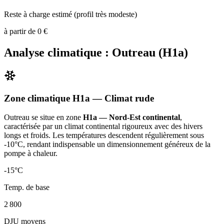
Reste à charge estimé (profil très modeste)
à partir de
0
€
Analyse climatique :
Outreau
(
H1a
)
Zone climatique
H1a
— Climat
rude
Outreau
se situe en zone
H1a — Nord-Est continental
,
caractérisée par un
climat continental rigoureux avec des hivers
longs et froids. Les températures descendent régulièrement sous
-10°C, rendant indispensable un dimensionnement généreux de la
pompe à chaleur
.
-15
°C
Temp. de base
2 800
DJU moyens