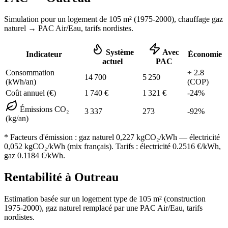
Simulation pour un logement de
105
m² (
1975-2000
), chauffage
gaz
naturel
→ PAC Air/Eau,
tarifs nordistes
.
Système
Avec
Indicateur
Économie
actuel
PAC
Consommation
÷
2.8
14 700
5 250
(kWh/an)
(COP)
Coût annuel (€)
1 740
€
1 321
€
-
24
%
Émissions CO₂
3 337
273
-
92
%
(kg/an)
* Facteurs d'émission :
gaz naturel 0,227
kgCO₂/kWh — électricité
0,052 kgCO₂/kWh (mix français). Tarifs : électricité
0.2516
€/kWh,
gaz
0.1184
€/kWh.
Rentabilité à
Outreau
Estimation basée sur un logement type de
105
m² (construction
1975-2000
),
gaz naturel
remplacé par une PAC Air/Eau,
tarifs
nordistes
.