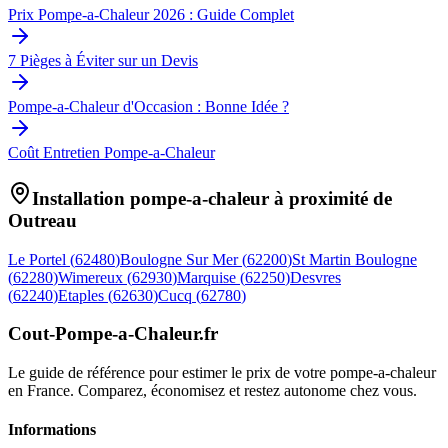
Prix Pompe-a-Chaleur 2026 : Guide Complet
7 Pièges à Éviter sur un Devis
Pompe-a-Chaleur d'Occasion : Bonne Idée ?
Coût Entretien Pompe-a-Chaleur
Installation pompe-a-chaleur à proximité de
Outreau
Le Portel
(
62480
)
Boulogne Sur Mer
(
62200
)
St Martin Boulogne
(
62280
)
Wimereux
(
62930
)
Marquise
(
62250
)
Desvres
(
62240
)
Etaples
(
62630
)
Cucq
(
62780
)
Cout-Pompe-a-Chaleur
.fr
Le guide de référence pour estimer le prix de votre pompe-a-chaleur
en France. Comparez, économisez et restez autonome chez vous.
Informations