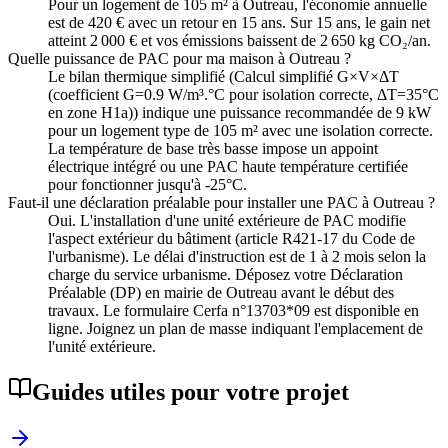
Pour un logement de 105 m² à Outreau, l'économie annuelle
est de 420 € avec un retour en 15 ans. Sur 15 ans, le gain net
atteint 2 000 € et vos émissions baissent de 2 650 kg CO₂/an.
Quelle puissance de PAC pour ma maison à Outreau ?
Le bilan thermique simplifié (Calcul simplifié G×V×ΔT
(coefficient G=0.9 W/m³.°C pour isolation correcte, ΔT=35°C
en zone H1a)) indique une puissance recommandée de 9 kW
pour un logement type de 105 m² avec une isolation correcte.
La température de base très basse impose un appoint
électrique intégré ou une PAC haute température certifiée
pour fonctionner jusqu'à -25°C.
Faut-il une déclaration préalable pour installer une PAC à Outreau ?
Oui. L'installation d'une unité extérieure de PAC modifie
l'aspect extérieur du bâtiment (article R421-17 du Code de
l'urbanisme). Le délai d'instruction est de 1 à 2 mois selon la
charge du service urbanisme. Déposez votre Déclaration
Préalable (DP) en mairie de Outreau avant le début des
travaux. Le formulaire Cerfa n°13703*09 est disponible en
ligne. Joignez un plan de masse indiquant l'emplacement de
l'unité extérieure.
Guides utiles pour votre projet