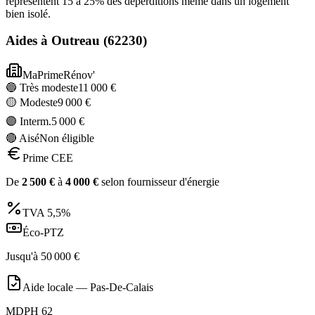
représentent 15 à 25% des déperditions même dans un logement
bien isolé.
Aides à
Outreau
(
62230
)
MaPrimeRénov'
🔵 Très modeste
11 000
€
🟡 Modeste
9 000
€
🟣 Interm.
5 000
€
🔴 Aisé
Non éligible
Prime CEE
De
2 500
€
à
4 000
€
selon fournisseur d'énergie
TVA
5,5%
Éco-PTZ
Jusqu'à
50 000
€
Aide locale —
Pas-De-Calais
MDPH 62