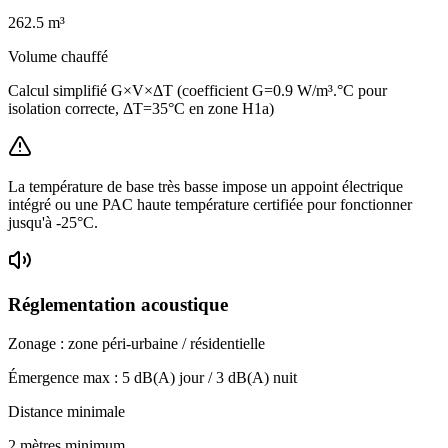
262.5
m³
Volume chauffé
Calcul simplifié G×V×ΔT (coefficient G=0.9 W/m³.°C pour
isolation correcte, ΔT=35°C en zone H1a)
La température de base très basse impose un appoint électrique
intégré ou une PAC haute température certifiée pour fonctionner
jusqu'à -25°C.
Réglementation acoustique
Zonage :
zone péri-urbaine / résidentielle
Émergence max :
5
dB(A) jour /
3
dB(A) nuit
Distance minimale
2 mètres minimum