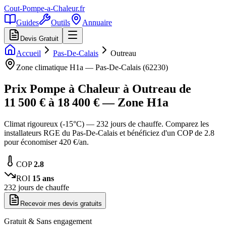
Cout-Pompe-a-Chaleur
.fr
Guides
Outils
Annuaire
Devis Gratuit
Accueil
Pas-De-Calais
Outreau
Zone climatique
H1a
—
Pas-De-Calais
(
62230
)
Prix Pompe à Chaleur à
Outreau
de
11 500
€ à
18 400
€ — Zone
H1a
Climat rigoureux (-15°C) — 232 jours de chauffe. Comparez les
installateurs RGE du Pas-De-Calais et bénéficiez d'un COP de 2.8
pour économiser 420 €/an.
COP
2.8
ROI
15
ans
232
jours de chauffe
Recevoir mes devis gratuits
Gratuit & Sans engagement