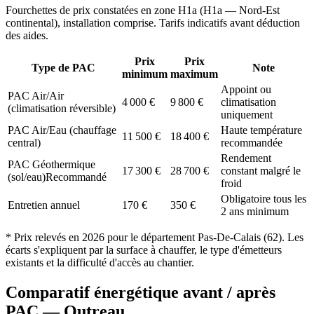
Fourchettes de prix constatées en zone
H1a
(
H1a — Nord-Est
continental
), installation comprise. Tarifs indicatifs avant déduction
des aides.
Prix
Prix
Type de PAC
Note
minimum
maximum
Appoint ou
PAC Air/Air
4 000
€
9 800
€
climatisation
(climatisation réversible)
uniquement
PAC Air/Eau (chauffage
Haute température
11 500
€
18 400
€
central)
recommandée
Rendement
PAC Géothermique
17 300
€
28 700
€
constant malgré le
(sol/eau)
Recommandé
froid
Obligatoire tous les
Entretien annuel
170
€
350
€
2 ans minimum
* Prix relevés en
2026
pour le département
Pas-De-Calais
(
62
). Les
écarts s'expliquent par la surface à chauffer, le type d'émetteurs
existants et la difficulté d'accès au chantier.
Comparatif énergétique avant / après
PAC —
Outreau