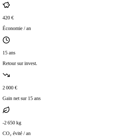
420
€
Économie / an
15
ans
Retour sur invest.
2 000
€
Gain net sur 15 ans
-
2 650
kg
CO₂ évité / an