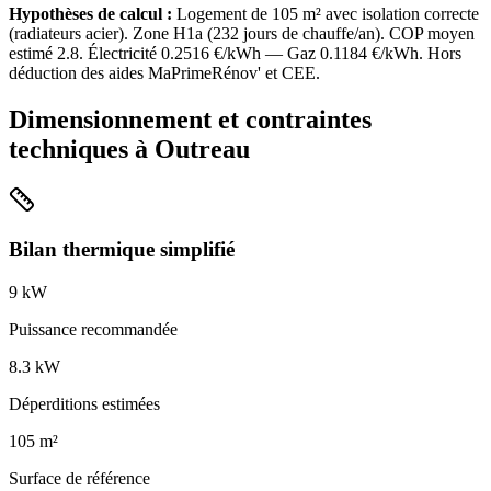
Hypothèses de calcul :
Logement de
105
m² avec isolation
correcte
(
radiateurs acier
). Zone
H1a
(
232
jours de chauffe/an). COP moyen
estimé
2.8
. Électricité
0.2516
€/kWh — Gaz
0.1184
€/kWh. Hors
déduction des aides MaPrimeRénov' et CEE.
Dimensionnement et contraintes
techniques à
Outreau
Bilan thermique simplifié
9
kW
Puissance recommandée
8.3
kW
Déperditions estimées
105
m²
Surface de référence