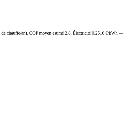
s de chauffe/an). COP moyen estimé
2.8
. Électricité
0.2516
€/kWh —