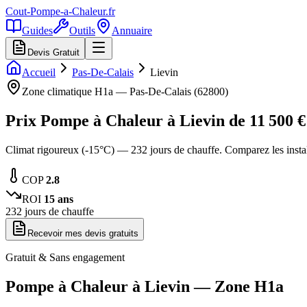
Cout-Pompe-a-Chaleur
.fr
Guides
Outils
Annuaire
Devis Gratuit
Accueil
Pas-De-Calais
Lievin
Zone climatique
H1a
—
Pas-De-Calais
(
62800
)
Prix Pompe à Chaleur à
Lievin
de
11 500
€
Climat rigoureux (-15°C) — 232 jours de chauffe. Comparez les inst
COP
2.8
ROI
15
ans
232
jours de chauffe
Recevoir mes devis gratuits
Gratuit & Sans engagement
Pompe à Chaleur à
Lievin
— Zone
H1a