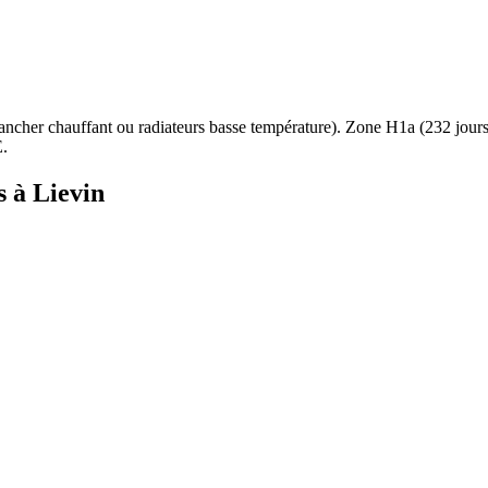
ancher chauffant ou radiateurs basse température
). Zone
H1a
(
232
jour
.
s à
Lievin