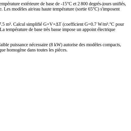
empérature extérieure de base de -15°C et 2 800 degrés-jours unifiés,
. Les modèles air/eau haute température (sortie 65°C) s'imposent
87.5 m³. Calcul simplifié G×V×ΔT (coefficient G=0.7 W/m³.°C pour
 température de base très basse impose un appoint électrique
aible puissance nécessaire (8 kW) autorise des modèles compacts,
ique homogène dans toutes les pièces.