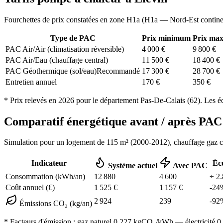
Fourchettes de prix constatées en zone
H1a
(
H1a — Nord-Est contine
Type de PAC
Prix minimum
Prix ma
PAC Air/Air (climatisation réversible)
4 000
€
9 800
€
PAC Air/Eau (chauffage central)
11 500
€
18 400
€
PAC Géothermique (sol/eau)
Recommandé
17 300
€
28 700
€
Entretien annuel
170
€
350
€
* Prix relevés en
2026
pour le département
Pas-De-Calais
(
62
). Les é
Comparatif énergétique avant / après P
Simulation pour un logement de
115
m² (
2000-2012
), chauffage
gaz 
Indicateur
Éc
Système actuel
Avec PAC
Consommation (kWh/an)
12 880
4 600
÷
2.
Coût annuel (€)
1 525
€
1 157
€
-
24
2 924
239
-
92
Émissions CO₂ (kg/an)
* Facteurs d'émission :
gaz naturel 0,227
kgCO₂/kWh — électricité 0,0