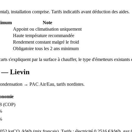
ntal
), installation comprise. Tarifs indicatifs avant déduction des aides.
ximum
Note
Appoint ou climatisation uniquement
Haute température recommandée
Rendement constant malgré le froid
Obligatoire tous les 2 ans minimum
carts s'expliquent par la surface à chauffer, le type d'émetteurs existants e
AC —
Lievin
condensation
→ PAC Air/Eau,
tarifs nordistes
.
onomie
8
(COP)
%
%
52 kgCO₂/kWh (mix français). Tarifs : électricité
0.2516
€/kWh, gaz