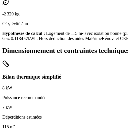
-
2 320
kg
CO₂ évité / an
Hypothèses de calcul :
Logement de
115
m² avec isolation
bonne
(
pl
Gaz
0.1184
€/kWh. Hors déduction des aides MaPrimeRénov' et CEE
Dimensionnement et contraintes technique
Bilan thermique simplifié
8
kW
Puissance recommandée
7
kW
Déperditions estimées
115
m²