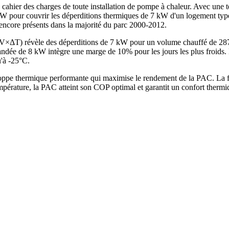
 cahier des charges de toute installation de pompe à chaleur. Avec une t
W pour couvrir les déperditions thermiques de 7 kW d'un logement type
 encore présents dans la majorité du parc 2000-2012.
G×V×ΔT) révèle des déperditions de 7 kW pour un volume chauffé de 2
e de 8 kW intègre une marge de 10% pour les jours les plus froids. La
u'à -25°C.
oppe thermique performante qui maximise le rendement de la PAC. La f
mpérature, la PAC atteint son COP optimal et garantit un confort therm