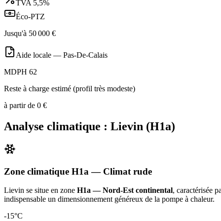
TVA
5,5%
Éco-PTZ
Jusqu'à
50 000
€
Aide locale —
Pas-De-Calais
MDPH 62
Reste à charge estimé (profil très modeste)
à partir de
0
€
Analyse climatique :
Lievin
(
H1a
)
Zone climatique
H1a
— Climat
rude
Lievin
se situe en zone
H1a — Nord-Est continental
, caractérisée 
indispensable un dimensionnement généreux de la pompe à chaleur
.
-15
°C