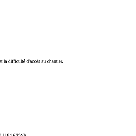
t la difficulté d'accès au chantier.
0.1184
€/kWh.