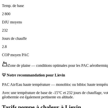
Temp. de base
2 800
DJU moyens
232
Jours de chauffe
2.8
COP moyen PAC
Zone de plaine
—
conditions optimales pour les PAC aérothermi
💡 Notre recommandation pour
Lievin
PAC Air/Eau haute température
—
monobloc ou bibloc haute tempéra
Avec une température de base de -15°C et 232 jours de chauffage, vot
géothermie est également pertinente en altitude.
Tarifs pompe à chaleur à
Lievin