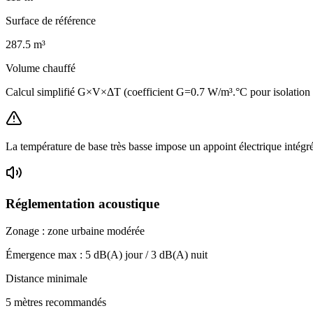
Surface de référence
287.5
m³
Volume chauffé
Calcul simplifié G×V×ΔT (coefficient G=0.7 W/m³.°C pour isolatio
La température de base très basse impose un appoint électrique intégr
Réglementation acoustique
Zonage :
zone urbaine modérée
Émergence max :
5
dB(A) jour /
3
dB(A) nuit
Distance minimale
5 mètres recommandés