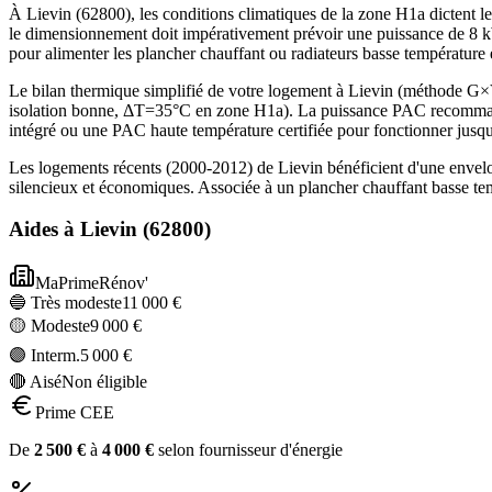
À Lievin (62800), les conditions climatiques de la zone H1a dictent le
le dimensionnement doit impérativement prévoir une puissance de 8 k
pour alimenter les plancher chauffant ou radiateurs basse température
Le bilan thermique simplifié de votre logement à Lievin (méthode 
isolation bonne, ΔT=35°C en zone H1a). La puissance PAC recommandé
intégré ou une PAC haute température certifiée pour fonctionner jusq
Les logements récents (2000-2012) de Lievin bénéficient d'une envel
silencieux et économiques. Associée à un plancher chauffant basse te
Aides à
Lievin
(
62800
)
MaPrimeRénov'
🔵 Très modeste
11 000
€
🟡 Modeste
9 000
€
🟣 Interm.
5 000
€
🔴 Aisé
Non éligible
Prime CEE
De
2 500
€
à
4 000
€
selon fournisseur d'énergie