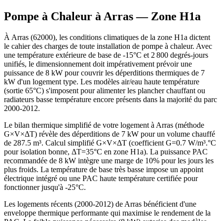
Pompe à Chaleur à
Arras
— Zone
H1a
À Arras (62000), les conditions climatiques de la zone H1a dictent
le cahier des charges de toute installation de pompe à chaleur. Avec
une température extérieure de base de -15°C et 2 800 degrés-jours
unifiés, le dimensionnement doit impérativement prévoir une
puissance de 8 kW pour couvrir les déperditions thermiques de 7
kW d'un logement type. Les modèles air/eau haute température
(sortie 65°C) s'imposent pour alimenter les plancher chauffant ou
radiateurs basse température encore présents dans la majorité du parc
2000-2012.
Le bilan thermique simplifié de votre logement à Arras (méthode
G×V×ΔT) révèle des déperditions de 7 kW pour un volume chauffé
de 287.5 m³. Calcul simplifié G×V×ΔT (coefficient G=0.7 W/m³.°C
pour isolation bonne, ΔT=35°C en zone H1a). La puissance PAC
recommandée de 8 kW intègre une marge de 10% pour les jours les
plus froids. La température de base très basse impose un appoint
électrique intégré ou une PAC haute température certifiée pour
fonctionner jusqu'à -25°C.
Les logements récents (2000-2012) de Arras bénéficient d'une
enveloppe thermique performante qui maximise le rendement de la