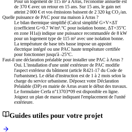
Pour un logement de 115 m² à Arras, l'économie annuelle est
de 370 € avec un retour en 15 ans. Sur 15 ans, le gain net
atteint 2 000 € et vos émissions baissent de 2 320 kg CO₂/an.
Quelle puissance de PAC pour ma maison à Arras ?
Le bilan thermique simplifié (Calcul simplifié G×V×ΔT
(coefficient G=0.7 W/m³.°C pour isolation bonne, ΔT=35°C
en zone H1a)) indique une puissance recommandée de 8 kW
pour un logement type de 115 m² avec une isolation bonne.
La température de base très basse impose un appoint
électrique intégré ou une PAC haute température certifiée
pour fonctionner jusqu'à -25°C.
Faut-il une déclaration préalable pour installer une PAC à Arras ?
Oui. L'installation d'une unité extérieure de PAC modifie
l'aspect extérieur du bâtiment (article R421-17 du Code de
l'urbanisme). Le délai d'instruction est de 1 à 2 mois selon la
charge du service urbanisme. Déposez votre Déclaration
Préalable (DP) en mairie de Arras avant le début des travaux.
Le formulaire Cerfa n°13703*09 est disponible en ligne.
Joignez un plan de masse indiquant l'emplacement de l'unité
extérieure.
Guides utiles pour votre projet