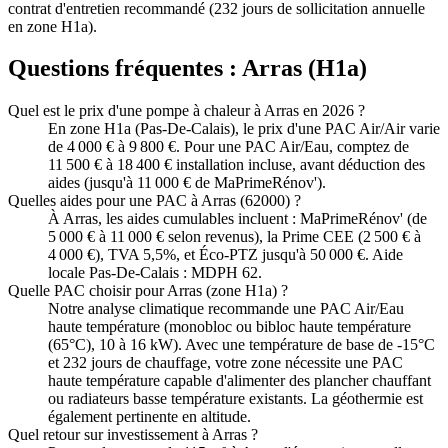
contrat d'entretien recommandé (232 jours de sollicitation annuelle
en zone H1a).
Questions fréquentes :
Arras
(
H1a
)
Quel est le prix d'une pompe à chaleur à Arras en 2026 ?
En zone H1a (Pas-De-Calais), le prix d'une PAC Air/Air varie
de 4 000 € à 9 800 €. Pour une PAC Air/Eau, comptez de
11 500 € à 18 400 € installation incluse, avant déduction des
aides (jusqu'à 11 000 € de MaPrimeRénov').
Quelles aides pour une PAC à Arras (62000) ?
À Arras, les aides cumulables incluent : MaPrimeRénov' (de
5 000 € à 11 000 € selon revenus), la Prime CEE (2 500 € à
4 000 €), TVA 5,5%, et Éco-PTZ jusqu'à 50 000 €. Aide
locale Pas-De-Calais : MDPH 62.
Quelle PAC choisir pour Arras (zone H1a) ?
Notre analyse climatique recommande une PAC Air/Eau
haute température (monobloc ou bibloc haute température
(65°C), 10 à 16 kW). Avec une température de base de -15°C
et 232 jours de chauffage, votre zone nécessite une PAC
haute température capable d'alimenter des plancher chauffant
ou radiateurs basse température existants. La géothermie est
également pertinente en altitude.
Quel retour sur investissement à Arras ?