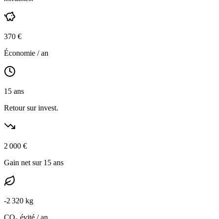
370
€
Économie / an
15
ans
Retour sur invest.
2 000
€
Gain net sur 15 ans
-
2 320
kg
CO₂ évité / an