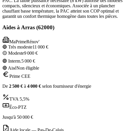
PAC. La faible puissance nécessaire (8 kW) autorise des modèles
compacts, silencieux et économiques. Associée à un plancher
chauffant basse température, la PAC atteint son COP optimal et
garantit un confort thermique homogène dans toutes les pièces.
Aides à
Arras
(
62000
)
MaPrimeRénov'
🔵 Très modeste
11 000
€
🟡 Modeste
9 000
€
🟣 Interm.
5 000
€
🔴 Aisé
Non éligible
Prime CEE
De
2 500
€
à
4 000
€
selon fournisseur d'énergie
TVA
5,5%
Éco-PTZ
Jusqu'à
50 000
€
Aide locale —
Pas-De-Calais