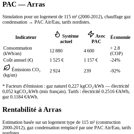
PAC —
Arras
Simulation pour un logement de
115
m² (
2000-2012
), chauffage
gaz
condensation
→ PAC Air/Eau,
tarifs nordistes
.
Système
Avec
Indicateur
Économie
actuel
PAC
Consommation
÷
2.8
12 880
4 600
(kWh/an)
(COP)
Coût annuel (€)
1 525
€
1 157
€
-
24
%
Émissions CO₂
2 924
239
-
92
%
(kg/an)
* Facteurs d'émission :
gaz naturel 0,227
kgCO₂/kWh — électricité
0,052 kgCO₂/kWh (mix français). Tarifs : électricité
0.2516
€/kWh,
gaz
0.1184
€/kWh.
Rentabilité à
Arras
Estimation basée sur un logement type de
115
m² (construction
2000-2012
),
gaz condensation
remplacé par une PAC Air/Eau,
tarifs
nordistes
.