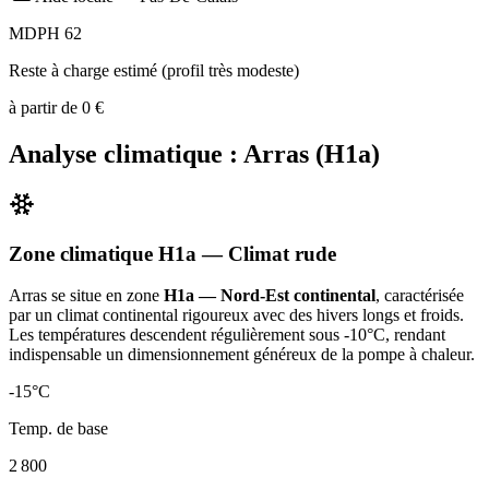
MDPH 62
Reste à charge estimé (profil très modeste)
à partir de
0
€
Analyse climatique :
Arras
(
H1a
)
Zone climatique
H1a
— Climat
rude
Arras
se situe en zone
H1a — Nord-Est continental
, caractérisée
par un
climat continental rigoureux avec des hivers longs et froids.
Les températures descendent régulièrement sous -10°C, rendant
indispensable un dimensionnement généreux de la pompe à chaleur
.
-15
°C
Temp. de base
2 800