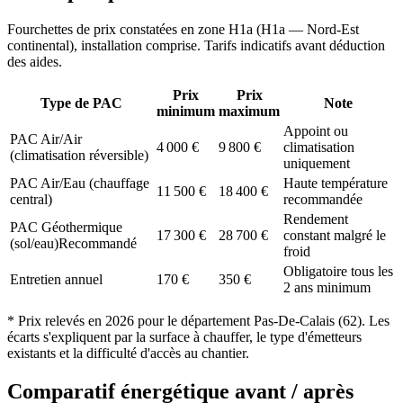
Fourchettes de prix constatées en zone
H1a
(
H1a — Nord-Est
continental
), installation comprise. Tarifs indicatifs avant déduction
des aides.
Prix
Prix
Type de PAC
Note
minimum
maximum
Appoint ou
PAC Air/Air
4 000
€
9 800
€
climatisation
(climatisation réversible)
uniquement
PAC Air/Eau (chauffage
Haute température
11 500
€
18 400
€
central)
recommandée
Rendement
PAC Géothermique
17 300
€
28 700
€
constant malgré le
(sol/eau)
Recommandé
froid
Obligatoire tous les
Entretien annuel
170
€
350
€
2 ans minimum
* Prix relevés en
2026
pour le département
Pas-De-Calais
(
62
). Les
écarts s'expliquent par la surface à chauffer, le type d'émetteurs
existants et la difficulté d'accès au chantier.
Comparatif énergétique avant / après