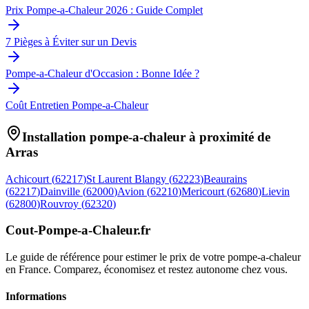
Prix Pompe-a-Chaleur 2026 : Guide Complet
7 Pièges à Éviter sur un Devis
Pompe-a-Chaleur d'Occasion : Bonne Idée ?
Coût Entretien Pompe-a-Chaleur
Installation pompe-a-chaleur à proximité de
Arras
Achicourt
(
62217
)
St Laurent Blangy
(
62223
)
Beaurains
(
62217
)
Dainville
(
62000
)
Avion
(
62210
)
Mericourt
(
62680
)
Lievin
(
62800
)
Rouvroy
(
62320
)
Cout-Pompe-a-Chaleur
.fr
Le guide de référence pour estimer le prix de votre pompe-a-chaleur
en France. Comparez, économisez et restez autonome chez vous.
Informations