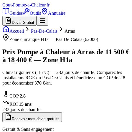
Cout-Pompe-a-Chaleur
.fr
Guides
Outils
Annuaire
Devis Gratuit
Accueil
Pas-De-Calais
Arras
Zone climatique
H1a
—
Pas-De-Calais
(
62000
)
Prix Pompe à Chaleur à
Arras
de
11 500
€
à
18 400
€ — Zone
H1a
Climat rigoureux (-15°C) — 232 jours de chauffe. Comparez les
installateurs RGE du Pas-De-Calais et bénéficiez d'un COP de 2.8
pour économiser 370 €/an.
COP
2.8
ROI
15
ans
232
jours de chauffe
Recevoir mes devis gratuits
Gratuit & Sans engagement