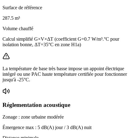
Surface de référence
287.5
m³
Volume chauffé
Calcul simplifié G×V×ΔT (coefficient G=0.7 W/m³.°C pour
isolation bonne, ΔT=35°C en zone H1a)
La température de base très basse impose un appoint électrique
intégré ou une PAC haute température certifiée pour fonctionner
jusqu'à -25°C.
Réglementation acoustique
Zonage :
zone urbaine modérée
Émergence max :
5
dB(A) jour /
3
dB(A) nuit
Distance minimale