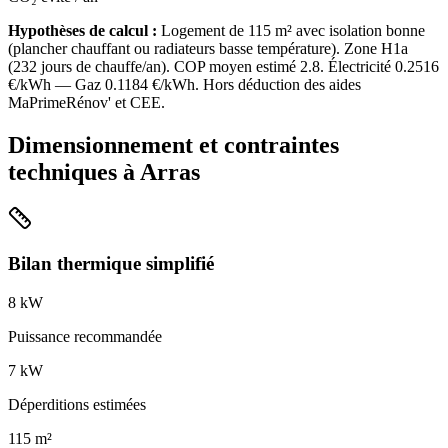
Hypothèses de calcul :
Logement de
115
m² avec isolation
bonne
(
plancher chauffant ou radiateurs basse température
). Zone
H1a
(
232
jours de chauffe/an). COP moyen estimé
2.8
. Électricité
0.2516
€/kWh — Gaz
0.1184
€/kWh. Hors déduction des aides
MaPrimeRénov' et CEE.
Dimensionnement et contraintes
techniques à
Arras
Bilan thermique simplifié
8
kW
Puissance recommandée
7
kW
Déperditions estimées
115
m²