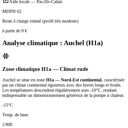
Aide locale —
Pas-De-Calais
MDPH 62
Reste à charge estimé (profil très modeste)
à partir de
0
€
Analyse climatique :
Auchel
(
H1a
)
Zone climatique
H1a
— Climat
rude
Auchel
se situe en zone
H1a — Nord-Est continental
, caractérisée
par un
climat continental rigoureux avec des hivers longs et froids.
Les températures descendent régulièrement sous -10°C, rendant
indispensable un dimensionnement généreux de la pompe à chaleur
.
-15
°C
Temp. de base
2 800