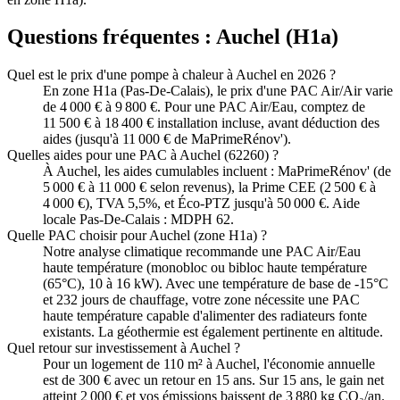
Questions fréquentes :
Auchel
(
H1a
)
Quel est le prix d'une pompe à chaleur à Auchel en 2026 ?
En zone H1a (Pas-De-Calais), le prix d'une PAC Air/Air varie
de 4 000 € à 9 800 €. Pour une PAC Air/Eau, comptez de
11 500 € à 18 400 € installation incluse, avant déduction des
aides (jusqu'à 11 000 € de MaPrimeRénov').
Quelles aides pour une PAC à Auchel (62260) ?
À Auchel, les aides cumulables incluent : MaPrimeRénov' (de
5 000 € à 11 000 € selon revenus), la Prime CEE (2 500 € à
4 000 €), TVA 5,5%, et Éco-PTZ jusqu'à 50 000 €. Aide
locale Pas-De-Calais : MDPH 62.
Quelle PAC choisir pour Auchel (zone H1a) ?
Notre analyse climatique recommande une PAC Air/Eau
haute température (monobloc ou bibloc haute température
(65°C), 10 à 16 kW). Avec une température de base de -15°C
et 232 jours de chauffage, votre zone nécessite une PAC
haute température capable d'alimenter des radiateurs fonte
existants. La géothermie est également pertinente en altitude.
Quel retour sur investissement à Auchel ?
Pour un logement de 110 m² à Auchel, l'économie annuelle
est de 300 € avec un retour en 15 ans. Sur 15 ans, le gain net
atteint 2 000 € et vos émissions baissent de 3 880 kg CO₂/an.