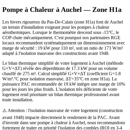
Pompe à Chaleur à
Auchel
— Zone
H1a
Les hivers rigoureux du Pas-De-Calais (zone H1a) font de Auchel
un terrain d'installation exigeant pour les pompes à chaleur
aérothermiques. Lorsque le thermomètre descend sous -15°C, le
COP chute mécaniquement. C'est pourquoi nos partenaires RGE
locaux recommandent systématiquement un dimensionnement avec
marge de sécurité : 19 kW pour 110 m², soit un ratio de 173 W/m²
adapté à l'isolation mauvaise des constructions avant 1948.
Le bilan thermique simplifié de votre logement à Auchel (méthode
G×V×ΔT) révèle des déperditions de 17.3 kW pour un volume
chauffé de 275 m³. Calcul simplifié G×V×ΔT (coefficient G=1.8
W/m³.°C pour isolation mauvaise, ΔT=35°C en zone H1a). La
puissance PAC recommandée de 19 kW intègre une marge de 10%
pour les jours les plus froids. L'isolation très déficiente de votre
logement rend prioritaire un bilan thermique professionnel avant
toute installation.
⚠️ Attention : l'isolation mauvaise de votre logement (construction
avant 1948) impacte directement le rendement de la PAC. Avant
d'investir dans une pompe à chaleur à Auchel, nous recommandons
fortement de traiter en priorité l'isolation des combles (ROI en 3-4