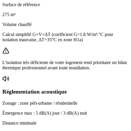
Surface de référence
275
m³
Volume chauffé
Calcul simplifié G×V×ΔT (coefficient G=1.8 W/m³.°C pour
isolation mauvaise, ΔT=35°C en zone H1a)
L'isolation très déficiente de votre logement rend prioritaire un bilan
thermique professionnel avant toute installation.
Réglementation acoustique
Zonage :
zone péri-urbaine / résidentielle
Émergence max :
5
dB(A) jour /
3
dB(A) nuit
Distance minimale