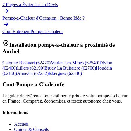
7 Pièges à Éviter sur un Devis
Pompe-a-Chaleur d'Occasion : Bonne Idée ?
Coût Entretien Pompe-a-Chaleur
Installation pompe-a-chaleur à proximité de
Auchel
Calonne Ricouart
(
62470
)
Marles Les Mines
(
62540
)
Divion
(
62460
)
Lillers
(
62190
)
Bruay La Buissiere
(
62700
)
Houdain
(
62150
)
Annezin
(
62232
)
Isbergues
(
62330
)
Cout-Pompe-a-Chaleur
.fr
Le guide de référence pour estimer le prix de votre pompe-a-chaleur
en France. Comparez, économisez et restez autonome chez vous.
Informations
Accueil
Guides & Conseils