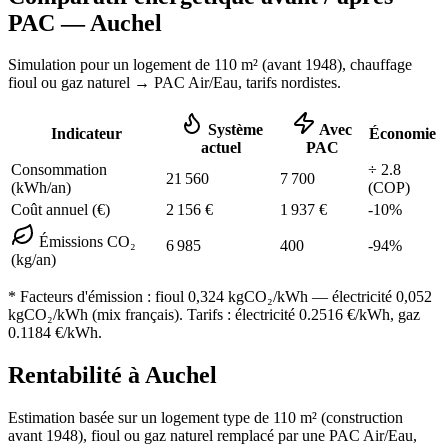
PAC —
Auchel
Simulation pour un logement de
110
m² (
avant 1948
), chauffage
fioul ou gaz naturel
→ PAC Air/Eau,
tarifs nordistes
.
Système
Avec
Indicateur
Économie
actuel
PAC
Consommation
÷
2.8
21 560
7 700
(kWh/an)
(COP)
Coût annuel (€)
2 156
€
1 937
€
-
10
%
Émissions CO₂
6 985
400
-
94
%
(kg/an)
* Facteurs d'émission :
fioul 0,324
kgCO₂/kWh — électricité 0,052
kgCO₂/kWh (mix français). Tarifs : électricité
0.2516
€/kWh, gaz
0.1184
€/kWh.
Rentabilité à
Auchel
Estimation basée sur un logement type de
110
m² (construction
avant 1948
),
fioul ou gaz naturel
remplacé par une PAC Air/Eau,