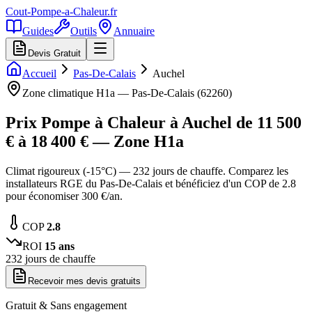
Cout-Pompe-a-Chaleur
.fr
Guides
Outils
Annuaire
Devis Gratuit
Accueil
Pas-De-Calais
Auchel
Zone climatique
H1a
—
Pas-De-Calais
(
62260
)
Prix Pompe à Chaleur à
Auchel
de
11 500
€ à
18 400
€ — Zone
H1a
Climat rigoureux (-15°C) — 232 jours de chauffe. Comparez les
installateurs RGE du Pas-De-Calais et bénéficiez d'un COP de 2.8
pour économiser 300 €/an.
COP
2.8
ROI
15
ans
232
jours de chauffe
Recevoir mes devis gratuits
Gratuit & Sans engagement