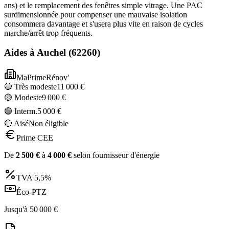
ans) et le remplacement des fenêtres simple vitrage. Une PAC
surdimensionnée pour compenser une mauvaise isolation
consommera davantage et s'usera plus vite en raison de cycles
marche/arrêt trop fréquents.
Aides à
Auchel
(
62260
)
MaPrimeRénov'
🔵 Très modeste
11 000
€
🟡 Modeste
9 000
€
🟣 Interm.
5 000
€
🔴 Aisé
Non éligible
Prime CEE
De
2 500
€
à
4 000
€
selon fournisseur d'énergie
TVA
5,5%
Éco-PTZ
Jusqu'à
50 000
€