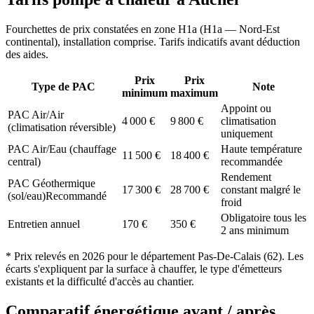
Fourchettes de prix constatées en zone
H1a
(
H1a — Nord-Est
continental
), installation comprise. Tarifs indicatifs avant déduction
des aides.
Prix
Prix
Type de PAC
Note
minimum
maximum
Appoint ou
PAC Air/Air
4 000
€
9 800
€
climatisation
(climatisation réversible)
uniquement
PAC Air/Eau (chauffage
Haute température
11 500
€
18 400
€
central)
recommandée
Rendement
PAC Géothermique
17 300
€
28 700
€
constant malgré le
(sol/eau)
Recommandé
froid
Obligatoire tous les
Entretien annuel
170
€
350
€
2 ans minimum
* Prix relevés en
2026
pour le département
Pas-De-Calais
(
62
). Les
écarts s'expliquent par la surface à chauffer, le type d'émetteurs
existants et la difficulté d'accès au chantier.
Comparatif énergétique avant / après