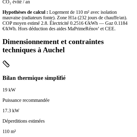
CO₂ évité / an
Hypothèses de calcul :
Logement de
110
m² avec isolation
mauvaise
(
radiateurs fonte
). Zone
H1a
(
232
jours de chauffe/an).
COP moyen estimé
2.8
. Électricité
0.2516
€/kWh — Gaz
0.1184
€/kWh. Hors déduction des aides MaPrimeRénov' et CEE.
Dimensionnement et contraintes
techniques à
Auchel
Bilan thermique simplifié
19
kW
Puissance recommandée
17.3
kW
Déperditions estimées
110
m²