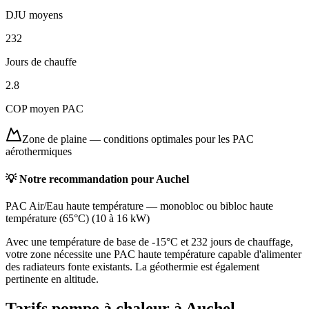
DJU moyens
232
Jours de chauffe
2.8
COP moyen PAC
Zone de plaine
—
conditions optimales pour les PAC
aérothermiques
💡 Notre recommandation pour
Auchel
PAC Air/Eau haute température
—
monobloc ou bibloc haute
température (65°C)
(
10 à 16 kW
)
Avec une température de base de -15°C et 232 jours de chauffage,
votre zone nécessite une PAC haute température capable d'alimenter
des radiateurs fonte existants. La géothermie est également
pertinente en altitude.
Tarifs pompe à chaleur à
Auchel