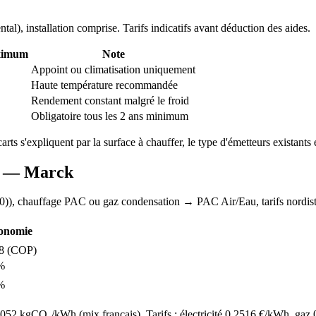
ntal
), installation comprise. Tarifs indicatifs avant déduction des aides.
ximum
Note
Appoint ou climatisation uniquement
Haute température recommandée
Rendement constant malgré le froid
Obligatoire tous les 2 ans minimum
carts s'expliquent par la surface à chauffer, le type d'émetteurs existants e
AC —
Marck
0)
), chauffage
PAC ou gaz condensation
→ PAC Air/Eau,
tarifs nordis
onomie
8
(COP)
%
%
52 kgCO₂/kWh (mix français). Tarifs : électricité
0.2516
€/kWh, gaz