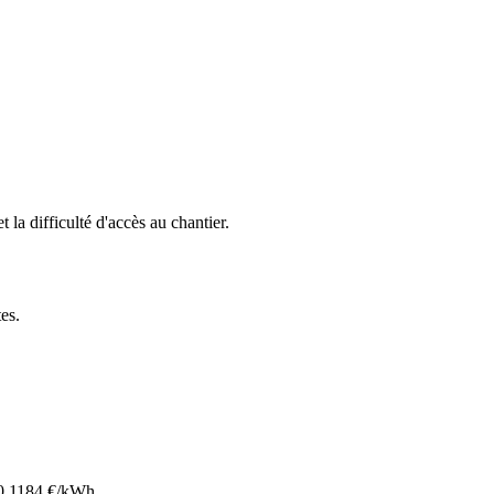
t la difficulté d'accès au chantier.
tes
.
0.1184
€/kWh.