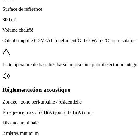
Surface de référence
300
m³
Volume chauffé
Calcul simplifié G×V×ΔT (coefficient G=0.7 W/m³.°C pour isolatio
La température de base très basse impose un appoint électrique intégr
Réglementation acoustique
Zonage :
zone péri-urbaine / résidentielle
Émergence max :
5
dB(A) jour /
3
dB(A) nuit
Distance minimale
2 mètres minimum