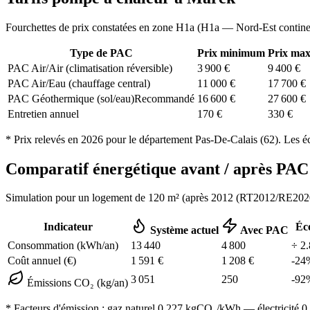
Fourchettes de prix constatées en zone
H1a
(
H1a — Nord-Est contine
Type de PAC
Prix minimum
Prix ma
PAC Air/Air (climatisation réversible)
3 900
€
9 400
€
PAC Air/Eau (chauffage central)
11 000
€
17 700
€
PAC Géothermique (sol/eau)
Recommandé
16 600
€
27 600
€
Entretien annuel
170
€
330
€
* Prix relevés en
2026
pour le département
Pas-De-Calais
(
62
). Les é
Comparatif énergétique avant / après P
Simulation pour un logement de
120
m² (
après 2012 (RT2012/RE202
Indicateur
Éc
Système actuel
Avec PAC
Consommation (kWh/an)
13 440
4 800
÷
2.
Coût annuel (€)
1 591
€
1 208
€
-
24
3 051
250
-
92
Émissions CO₂ (kg/an)
* Facteurs d'émission :
gaz naturel 0,227
kgCO₂/kWh — électricité 0,0