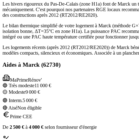
Les hivers rigoureux du Pas-De-Calais (zone H1a) font de Marck un t
mécaniquement. C'est pourquoi nos partenaires RGE locaux recommand
des constructions après 2012 (RT2012/RE2020).
Le bilan thermique simplifié de votre logement à Marck (méthode G
isolation bonne, ΔT=35°C en zone H1a). La puissance PAC recommandé
intégré ou une PAC haute température certifiée pour fonctionner jusq
Les logements récents (après 2012 (RT2012/RE2020)) de Marck bénéfi
modèles compacts, silencieux et économiques. Associée à un plancher 
Aides à
Marck
(
62730
)
MaPrimeRénov'
🔵 Très modeste
11 000
€
🟡 Modeste
9 000
€
🟣 Interm.
5 000
€
🔴 Aisé
Non éligible
Prime CEE
De
2 500
€
à
4 000
€
selon fournisseur d'énergie