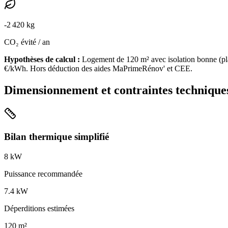
-
2 420
kg
CO₂ évité / an
Hypothèses de calcul :
Logement de
120
m² avec isolation
bonne
(
pl
€/kWh. Hors déduction des aides MaPrimeRénov' et CEE.
Dimensionnement et contraintes technique
Bilan thermique simplifié
8
kW
Puissance recommandée
7.4
kW
Déperditions estimées
120
m²