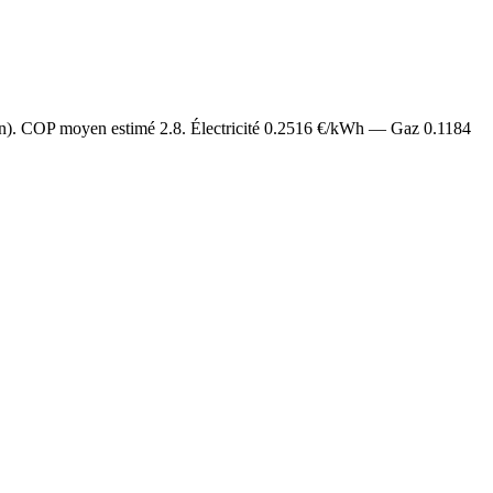
an). COP moyen estimé
2.8
. Électricité
0.2516
€/kWh — Gaz
0.1184