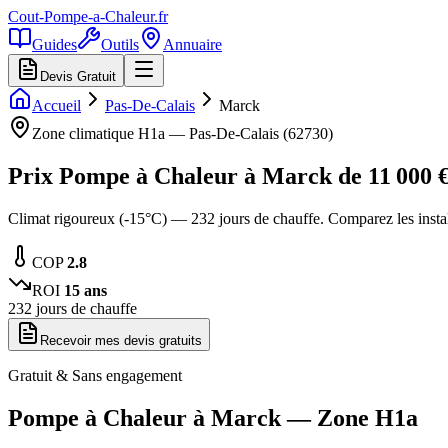
Cout-Pompe-a-Chaleur
.fr
Guides
Outils
Annuaire
Devis Gratuit
Accueil
Pas-De-Calais
Marck
Zone climatique
H1a
—
Pas-De-Calais
(
62730
)
Prix Pompe à Chaleur à
Marck
de
11 000
€
Climat rigoureux (-15°C) — 232 jours de chauffe. Comparez les inst
COP
2.8
ROI
15
ans
232
jours de chauffe
Recevoir mes devis gratuits
Gratuit & Sans engagement
Pompe à Chaleur à
Marck
— Zone
H1a