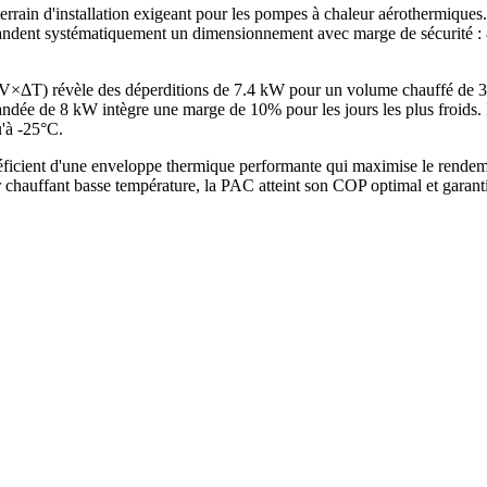
errain d'installation exigeant pour les pompes à chaleur aérothermique
ent systématiquement un dimensionnement avec marge de sécurité : 8 
×V×ΔT) révèle des déperditions de 7.4 kW pour un volume chauffé de
e de 8 kW intègre une marge de 10% pour les jours les plus froids. La
u'à -25°C.
cient d'une enveloppe thermique performante qui maximise le rendemen
chauffant basse température, la PAC atteint son COP optimal et garant