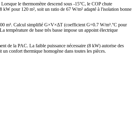
s. Lorsque le thermomètre descend sous -15°C, le COP chute
kW pour 120 m², soit un ratio de 67 W/m² adapté à l'isolation bonne
 300 m³. Calcul simplifié G×V×ΔT (coefficient G=0.7 W/m³.°C pour
 température de base très basse impose un appoint électrique
t de la PAC. La faible puissance nécessaire (8 kW) autorise des
it un confort thermique homogène dans toutes les pièces.