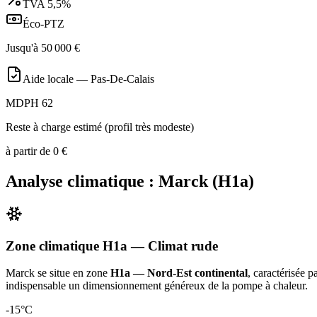
TVA
5,5%
Éco-PTZ
Jusqu'à
50 000
€
Aide locale —
Pas-De-Calais
MDPH 62
Reste à charge estimé (profil très modeste)
à partir de
0
€
Analyse climatique :
Marck
(
H1a
)
Zone climatique
H1a
— Climat
rude
Marck
se situe en zone
H1a — Nord-Est continental
, caractérisée 
indispensable un dimensionnement généreux de la pompe à chaleur
.
-15
°C