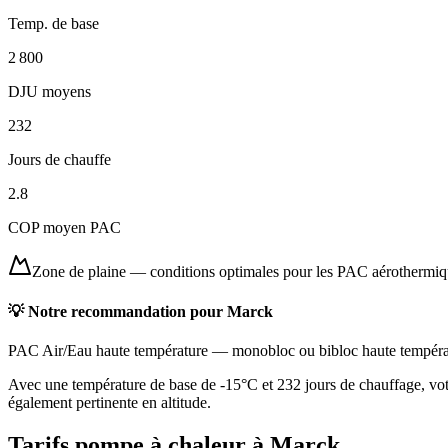
Temp. de base
2 800
DJU moyens
232
Jours de chauffe
2.8
COP moyen PAC
Zone de plaine
—
conditions optimales pour les PAC aérothermi
💡 Notre recommandation pour
Marck
PAC Air/Eau haute température
—
monobloc ou bibloc haute tempéra
Avec une température de base de -15°C et 232 jours de chauffage, vot
également pertinente en altitude.
Tarifs pompe à chaleur à
Marck