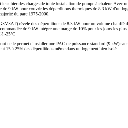
 le cahier des charges de toute installation de pompe à chaleur. Avec u
e de 9 kW pour couvrir les déperditions thermiques de 8.3 kW d'un log
 majorité du parc 1975-2000.
de G×V×ΔT) révèle des déperditions de 8.3 kW pour un volume chauffé
ommandée de 9 kW intègre une marge de 10% pour les jours les plus fr
u'à -25°C.
atout : elle permet d'installer une PAC de puissance standard (9 kW) s
ntent 15 à 25% des déperditions même dans un logement bien isolé.