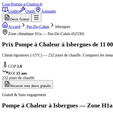
Cout-Pompe-a-Chaleur
.fr
Guides
Outils
Annuaire
Devis Gratuit
Accueil
Pas-De-Calais
Isbergues
Zone climatique
H1a
—
Pas-De-Calais
(
62330
)
Prix Pompe à Chaleur à
Isbergues
de
11 0
Climat rigoureux (-15°C) — 232 jours de chauffe. Comparez les inst
COP
2.8
ROI
15
ans
232
jours de chauffe
Recevoir mes devis gratuits
Gratuit & Sans engagement
Pompe à Chaleur à
Isbergues
— Zone
H1a