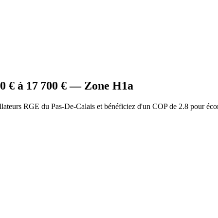
00
€ à
17 700
€ — Zone
H1a
allateurs RGE du Pas-De-Calais et bénéficiez d'un COP de 2.8 pour éco