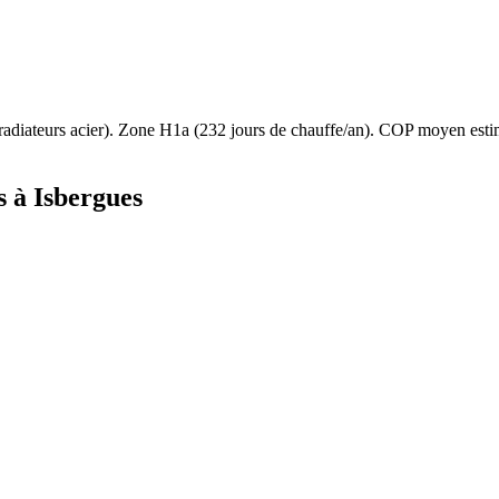
radiateurs acier
). Zone
H1a
(
232
jours de chauffe/an). COP moyen est
s à
Isbergues