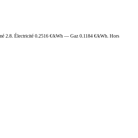
imé
2.8
. Électricité
0.2516
€/kWh — Gaz
0.1184
€/kWh. Hors