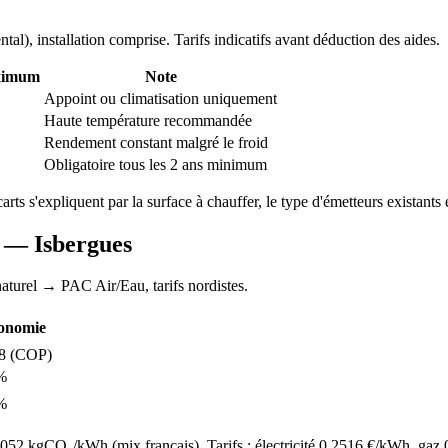
ntal
), installation comprise. Tarifs indicatifs avant déduction des aides.
ximum
Note
Appoint ou climatisation uniquement
Haute température recommandée
Rendement constant malgré le froid
Obligatoire tous les 2 ans minimum
carts s'expliquent par la surface à chauffer, le type d'émetteurs existants e
AC —
Isbergues
aturel
→ PAC Air/Eau,
tarifs nordistes
.
onomie
8
(COP)
%
%
52 kgCO₂/kWh (mix français). Tarifs : électricité
0.2516
€/kWh, gaz