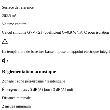
Surface de référence
262.5
m³
Volume chauffé
Calcul simplifié G×V×ΔT (coefficient G=0.9 W/m³.°C pour isolation
La température de base très basse impose un appoint électrique intégr
Réglementation acoustique
Zonage :
zone péri-urbaine / résidentielle
Émergence max :
5
dB(A) jour /
3
dB(A) nuit
Distance minimale
2 mètres minimum