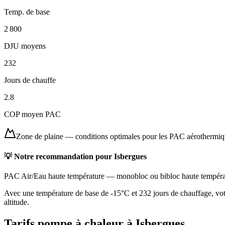
Temp. de base
2 800
DJU moyens
232
Jours de chauffe
2.8
COP moyen PAC
Zone de plaine
—
conditions optimales pour les PAC aérothermi
💡 Notre recommandation pour
Isbergues
PAC Air/Eau haute température
—
monobloc ou bibloc haute tempéra
Avec une température de base de -15°C et 232 jours de chauffage, votr
altitude.
Tarifs pompe à chaleur à
Isbergues