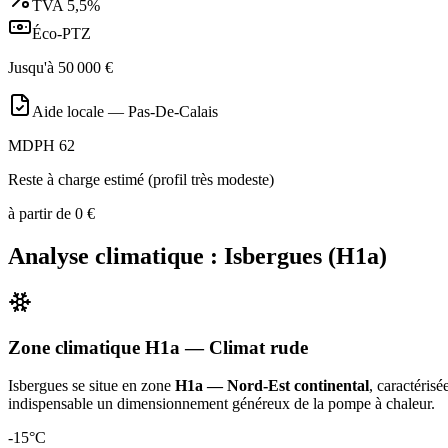
TVA
5,5%
Éco-PTZ
Jusqu'à
50 000
€
Aide locale —
Pas-De-Calais
MDPH 62
Reste à charge estimé (profil très modeste)
à partir de
0
€
Analyse climatique :
Isbergues
(
H1a
)
Zone climatique
H1a
— Climat
rude
Isbergues
se situe en zone
H1a — Nord-Est continental
, caractéris
indispensable un dimensionnement généreux de la pompe à chaleur
.
-15
°C