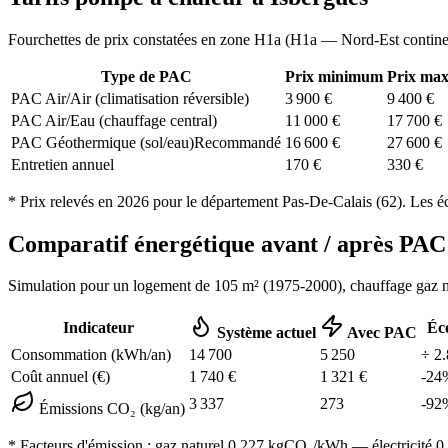
Fourchettes de prix constatées en zone
H1a
(
H1a — Nord-Est contine
Type de PAC
Prix minimum
Prix ma
PAC Air/Air (climatisation réversible)
3 900
€
9 400
€
PAC Air/Eau (chauffage central)
11 000
€
17 700
€
PAC Géothermique (sol/eau)
Recommandé
16 600
€
27 600
€
Entretien annuel
170
€
330
€
* Prix relevés en
2026
pour le département
Pas-De-Calais
(
62
). Les é
Comparatif énergétique avant / après P
Simulation pour un logement de
105
m² (
1975-2000
), chauffage
gaz n
Indicateur
Éc
Système actuel
Avec PAC
Consommation (kWh/an)
14 700
5 250
÷
2.
Coût annuel (€)
1 740
€
1 321
€
-
24
3 337
273
-
92
Émissions CO₂ (kg/an)
* Facteurs d'émission :
gaz naturel 0,227
kgCO₂/kWh — électricité 0,0