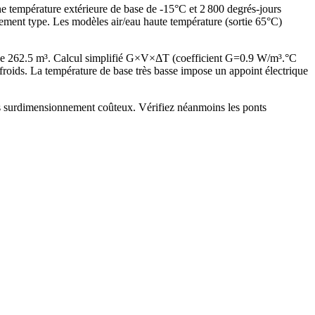
ne température extérieure de base de -15°C et 2 800 degrés-jours
ement type. Les modèles air/eau haute température (sortie 65°C)
 de 262.5 m³. Calcul simplifié G×V×ΔT (coefficient G=0.9 W/m³.°C
oids. La température de base très basse impose un appoint électrique
ans surdimensionnement coûteux. Vérifiez néanmoins les ponts