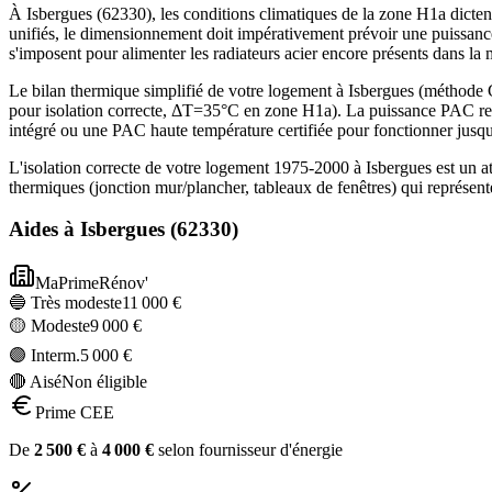
À Isbergues (62330), les conditions climatiques de la zone H1a dictent
unifiés, le dimensionnement doit impérativement prévoir une puissanc
s'imposent pour alimenter les radiateurs acier encore présents dans la
Le bilan thermique simplifié de votre logement à Isbergues (métho
pour isolation correcte, ΔT=35°C en zone H1a). La puissance PAC rec
intégré ou une PAC haute température certifiée pour fonctionner jusq
L'isolation correcte de votre logement 1975-2000 à Isbergues est un 
thermiques (jonction mur/plancher, tableaux de fenêtres) qui représe
Aides à
Isbergues
(
62330
)
MaPrimeRénov'
🔵 Très modeste
11 000
€
🟡 Modeste
9 000
€
🟣 Interm.
5 000
€
🔴 Aisé
Non éligible
Prime CEE
De
2 500
€
à
4 000
€
selon fournisseur d'énergie