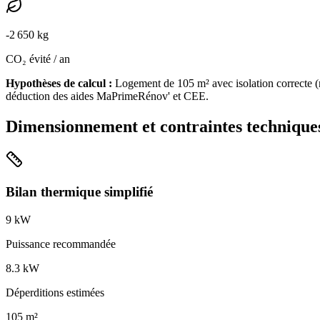
-
2 650
kg
CO₂ évité / an
Hypothèses de calcul :
Logement de
105
m² avec isolation
correcte
(
déduction des aides MaPrimeRénov' et CEE.
Dimensionnement et contraintes technique
Bilan thermique simplifié
9
kW
Puissance recommandée
8.3
kW
Déperditions estimées
105
m²