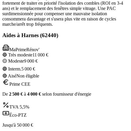
fortement de traiter en priorité l'isolation des combles (ROI en 3-4
ans) et le remplacement des fenêtres simple vitrage. Une PAC
surdimensionnée pour compenser une mauvaise isolation
consommera davantage et s'usera plus vite en raison de cycles
marche/arrêt trop fréquents.
Aides à
Harnes
(
62440
)
MaPrimeRénov'
🔵 Très modeste
11 000
€
🟡 Modeste
9 000
€
🟣 Interm.
5 000
€
🔴 Aisé
Non éligible
Prime CEE
De
2 500
€
à
4 000
€
selon fournisseur d'énergie
TVA
5,5%
Éco-PTZ
Jusqu'à
50 000
€