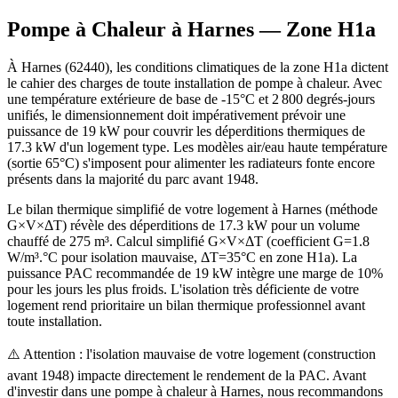
Pompe à Chaleur à
Harnes
— Zone
H1a
À Harnes (62440), les conditions climatiques de la zone H1a dictent
le cahier des charges de toute installation de pompe à chaleur. Avec
une température extérieure de base de -15°C et 2 800 degrés-jours
unifiés, le dimensionnement doit impérativement prévoir une
puissance de 19 kW pour couvrir les déperditions thermiques de
17.3 kW d'un logement type. Les modèles air/eau haute température
(sortie 65°C) s'imposent pour alimenter les radiateurs fonte encore
présents dans la majorité du parc avant 1948.
Le bilan thermique simplifié de votre logement à Harnes (méthode
G×V×ΔT) révèle des déperditions de 17.3 kW pour un volume
chauffé de 275 m³. Calcul simplifié G×V×ΔT (coefficient G=1.8
W/m³.°C pour isolation mauvaise, ΔT=35°C en zone H1a). La
puissance PAC recommandée de 19 kW intègre une marge de 10%
pour les jours les plus froids. L'isolation très déficiente de votre
logement rend prioritaire un bilan thermique professionnel avant
toute installation.
⚠️ Attention : l'isolation mauvaise de votre logement (construction
avant 1948) impacte directement le rendement de la PAC. Avant
d'investir dans une pompe à chaleur à Harnes, nous recommandons