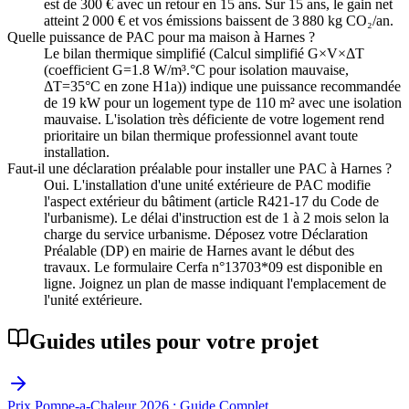
est de 300 € avec un retour en 15 ans. Sur 15 ans, le gain net
atteint 2 000 € et vos émissions baissent de 3 880 kg CO₂/an.
Quelle puissance de PAC pour ma maison à Harnes ?
Le bilan thermique simplifié (Calcul simplifié G×V×ΔT
(coefficient G=1.8 W/m³.°C pour isolation mauvaise,
ΔT=35°C en zone H1a)) indique une puissance recommandée
de 19 kW pour un logement type de 110 m² avec une isolation
mauvaise. L'isolation très déficiente de votre logement rend
prioritaire un bilan thermique professionnel avant toute
installation.
Faut-il une déclaration préalable pour installer une PAC à Harnes ?
Oui. L'installation d'une unité extérieure de PAC modifie
l'aspect extérieur du bâtiment (article R421-17 du Code de
l'urbanisme). Le délai d'instruction est de 1 à 2 mois selon la
charge du service urbanisme. Déposez votre Déclaration
Préalable (DP) en mairie de Harnes avant le début des
travaux. Le formulaire Cerfa n°13703*09 est disponible en
ligne. Joignez un plan de masse indiquant l'emplacement de
l'unité extérieure.
Guides utiles pour votre projet
Prix Pompe-a-Chaleur 2026 : Guide Complet