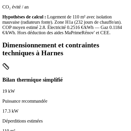
CO₂ évité / an
Hypothèses de calcul :
Logement de
110
m² avec isolation
mauvaise
(
radiateurs fonte
). Zone
H1a
(
232
jours de chauffe/an).
COP moyen estimé
2.8
. Électricité
0.2516
€/kWh — Gaz
0.1184
€/kWh. Hors déduction des aides MaPrimeRénov' et CEE.
Dimensionnement et contraintes
techniques à
Harnes
Bilan thermique simplifié
19
kW
Puissance recommandée
17.3
kW
Déperditions estimées
110
m²