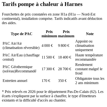
Tarifs pompe à chaleur à
Harnes
Fourchettes de prix constatées en zone
H1a
(
H1a — Nord-Est
continental
), installation comprise. Tarifs indicatifs avant déduction
des aides.
Prix
Prix
Type de PAC
Note
minimum
maximum
Appoint ou
PAC Air/Air
4 000
€
9 800
€
climatisation
(climatisation réversible)
uniquement
PAC Air/Eau (chauffage
Haute température
11 500
€
18 400
€
central)
recommandée
Rendement
PAC Géothermique
17 300
€
28 700
€
constant malgré le
(sol/eau)
Recommandé
froid
Obligatoire tous les
Entretien annuel
170
€
350
€
2 ans minimum
* Prix relevés en
2026
pour le département
Pas-De-Calais
(
62
). Les
écarts s'expliquent par la surface à chauffer, le type d'émetteurs
existants et la difficulté d'accès au chantier.