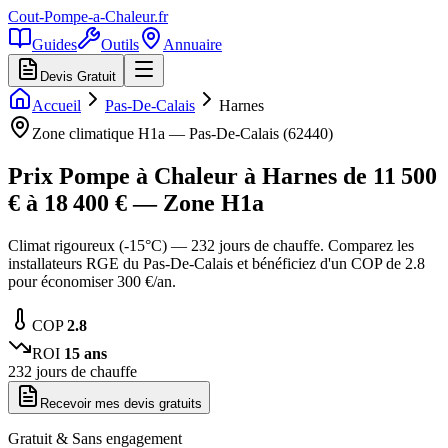
Cout-Pompe-a-Chaleur
.fr
Guides
Outils
Annuaire
Devis Gratuit
Accueil
Pas-De-Calais
Harnes
Zone climatique
H1a
—
Pas-De-Calais
(
62440
)
Prix Pompe à Chaleur à
Harnes
de
11 500
€ à
18 400
€ — Zone
H1a
Climat rigoureux (-15°C) — 232 jours de chauffe. Comparez les
installateurs RGE du Pas-De-Calais et bénéficiez d'un COP de 2.8
pour économiser 300 €/an.
COP
2.8
ROI
15
ans
232
jours de chauffe
Recevoir mes devis gratuits
Gratuit & Sans engagement