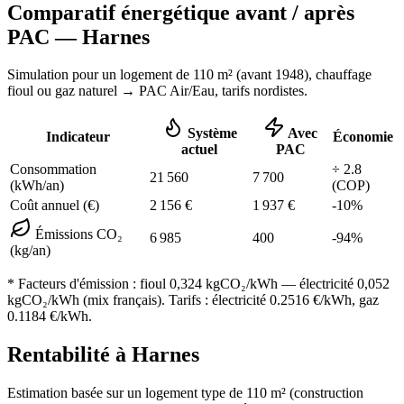
Comparatif énergétique avant / après
PAC —
Harnes
Simulation pour un logement de
110
m² (
avant 1948
), chauffage
fioul ou gaz naturel
→ PAC Air/Eau,
tarifs nordistes
.
Système
Avec
Indicateur
Économie
actuel
PAC
Consommation
÷
2.8
21 560
7 700
(kWh/an)
(COP)
Coût annuel (€)
2 156
€
1 937
€
-
10
%
Émissions CO₂
6 985
400
-
94
%
(kg/an)
* Facteurs d'émission :
fioul 0,324
kgCO₂/kWh — électricité 0,052
kgCO₂/kWh (mix français). Tarifs : électricité
0.2516
€/kWh, gaz
0.1184
€/kWh.
Rentabilité à
Harnes
Estimation basée sur un logement type de
110
m² (construction