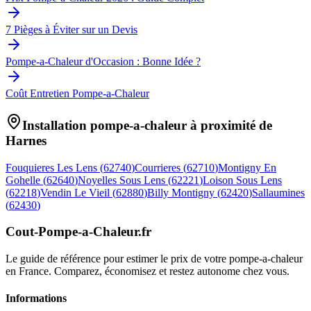
7 Pièges à Éviter sur un Devis
Pompe-a-Chaleur d'Occasion : Bonne Idée ?
Coût Entretien Pompe-a-Chaleur
Installation pompe-a-chaleur à proximité de
Harnes
Fouquieres Les Lens
(
62740
)
Courrieres
(
62710
)
Montigny En
Gohelle
(
62640
)
Noyelles Sous Lens
(
62221
)
Loison Sous Lens
(
62218
)
Vendin Le Vieil
(
62880
)
Billy Montigny
(
62420
)
Sallaumines
(
62430
)
Cout-Pompe-a-Chaleur
.fr
Le guide de référence pour estimer le prix de votre pompe-a-chaleur
en France. Comparez, économisez et restez autonome chez vous.
Informations