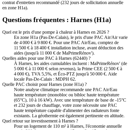
contrat d'entretien recommandé (232 jours de sollicitation annuelle
en zone H1a).
Questions fréquentes :
Harnes
(
H1a
)
Quel est le prix d'une pompe à chaleur à Harnes en 2026 ?
En zone H1a (Pas-De-Calais), le prix d'une PAC Air/Air varie
de 4 000 € à 9 800 €. Pour une PAC Air/Eau, comptez de
11 500 € à 18 400 € installation incluse, avant déduction des
aides (jusqu'à 11 000 € de MaPrimeRénov').
Quelles aides pour une PAC à Harnes (62440) ?
À Harnes, les aides cumulables incluent : MaPrimeRénov' (de
5 000 € à 11 000 € selon revenus), la Prime CEE (2 500 € à
4 000 €), TVA 5,5%, et Éco-PTZ jusqu'à 50 000 €. Aide
locale Pas-De-Calais : MDPH 62.
Quelle PAC choisir pour Harnes (zone H1a) ?
Notre analyse climatique recommande une PAC Air/Eau
haute température (monobloc ou bibloc haute température
(65°C), 10 à 16 kW). Avec une température de base de -15°C
et 232 jours de chauffage, votre zone nécessite une PAC
haute température capable d'alimenter des radiateurs fonte
existants. La géothermie est également pertinente en altitude.
Quel retour sur investissement à Harnes ?
Pour un logement de 110 m² à Harnes, l'économie annuelle