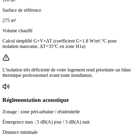
Surface de référence
275
m³
Volume chauffé
Calcul simplifié G×V×ΔT (coefficient G=1.8 W/m³.°C pour
isolation mauvaise, ΔT=35°C en zone H1a)
L'isolation très déficiente de votre logement rend prioritaire un bilan
thermique professionnel avant toute installation.
Réglementation acoustique
Zonage :
zone péri-urbaine / résidentielle
Émergence max :
5
dB(A) jour /
3
dB(A) nuit
Distance minimale