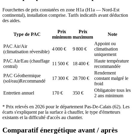
Fourchettes de prix constatées en zone
H1a
(
H1a — Nord-Est
continental
), installation comprise. Tarifs indicatifs avant déduction
des aides.
Prix
Prix
Type de PAC
Note
minimum
maximum
Appoint ou
PAC Air/Air
4 000
€
9 800
€
climatisation
(climatisation réversible)
uniquement
PAC Air/Eau (chauffage
Haute température
11 500
€
18 400
€
central)
recommandée
Rendement
PAC Géothermique
17 300
€
28 700
€
constant malgré le
(sol/eau)
Recommandé
froid
Obligatoire tous les
Entretien annuel
170
€
350
€
2 ans minimum
* Prix relevés en
2026
pour le département
Pas-De-Calais
(
62
). Les
écarts s'expliquent par la surface à chauffer, le type d'émetteurs
existants et la difficulté d'accès au chantier.
Comparatif énergétique avant / après