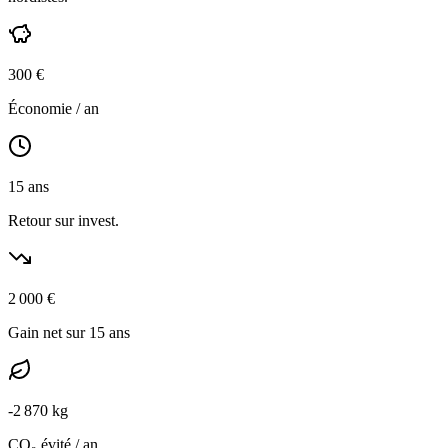
300
€
Économie / an
15
ans
Retour sur invest.
2 000
€
Gain net sur 15 ans
-
2 870
kg
CO₂ évité / an