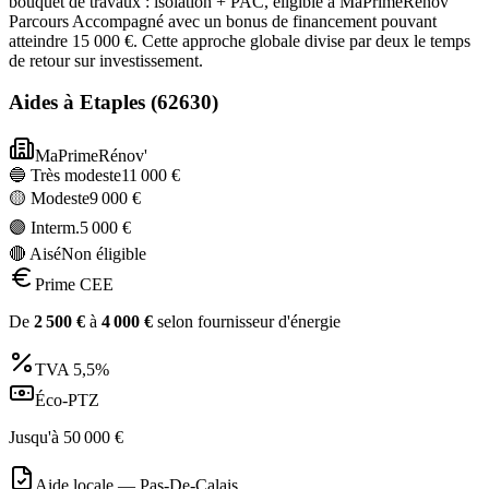
bouquet de travaux : isolation + PAC, éligible à MaPrimeRénov'
Parcours Accompagné avec un bonus de financement pouvant
atteindre 15 000 €. Cette approche globale divise par deux le temps
de retour sur investissement.
Aides à
Etaples
(
62630
)
MaPrimeRénov'
🔵 Très modeste
11 000
€
🟡 Modeste
9 000
€
🟣 Interm.
5 000
€
🔴 Aisé
Non éligible
Prime CEE
De
2 500
€
à
4 000
€
selon fournisseur d'énergie
TVA
5,5%
Éco-PTZ
Jusqu'à
50 000
€
Aide locale —
Pas-De-Calais