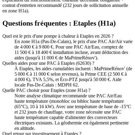
contrat d'entretien recommandé (232 jours de sollicitation annuelle
en zone H1a).
Questions fréquentes :
Etaples
(
H1a
)
Quel est le prix d'une pompe à chaleur à Etaples en 2026 ?
En zone H1a (Pas-De-Calais), le prix d'une PAC Air/Air varie
de 4 000 € à 9 800 €. Pour une PAC Air/Eau, comptez de
11 500 € à 18 400 € installation incluse, avant déduction des
aides (jusqu'à 11 000 € de MaPrimeRénov').
Quelles aides pour une PAC à Etaples (62630) ?
À Etaples, les aides cumulables incluent : MaPrimeRénov' (de
5 000 € à 11 000 € selon revenus), la Prime CEE (2 500 € à
4 000 €), TVA 5,5%, et Éco-PTZ jusqu'à 50 000 €. Aide
locale Pas-De-Calais : MDPH 62.
Quelle PAC choisir pour Etaples (zone H1a) ?
Notre analyse climatique recommande une PAC Air/Eau
haute température (monobloc ou bibloc haute température
(65°C), 10 à 16 kW). Avec une température de base de -15°C
et 232 jours de chauffage, votre zone nécessite une PAC
haute température capable d'alimenter des convecteurs
électriques existants. La géothermie est également pertinente
en altitude.
Quel retour sur investissement à Etaples ?