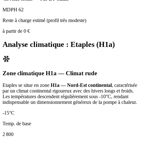
MDPH 62
Reste à charge estimé (profil très modeste)
à partir de
0
€
Analyse climatique :
Etaples
(
H1a
)
Zone climatique
H1a
— Climat
rude
Etaples
se situe en zone
H1a — Nord-Est continental
, caractérisée
par un
climat continental rigoureux avec des hivers longs et froids.
Les températures descendent régulièrement sous -10°C, rendant
indispensable un dimensionnement généreux de la pompe à chaleur
.
-15
°C
Temp. de base
2 800