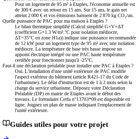
Pour un logement de 95 m² à Etaples, l'économie annuelle est
de 300 € avec un retour en 15 ans. Sur 15 ans, le gain net
atteint 2 000 € et vos émissions baissent de 2 870 kg CO₂/an.
Quelle puissance de PAC pour ma maison à Etaples ?
Le bilan thermique simplifié (Calcul simplifié G×V×ΔT
(coefficient G=1.3 W/m³.°C pour isolation médiocre,
ΔT=35°C en zone H1a)) indique une puissance recommandée
de 12 kW pour un logement type de 95 m² avec une isolation
médiocre. La température de base très basse impose un
appoint électrique intégré ou une PAC haute température
certifiée pour fonctionner jusqu'à -25°C.
Faut-il une déclaration préalable pour installer une PAC à Etaples ?
Oui. L'installation d'une unité extérieure de PAC modifie
l'aspect extérieur du bâtiment (article R421-17 du Code de
l'urbanisme). Le délai d'instruction est de 1 à 2 mois selon la
charge du service urbanisme. Déposez votre Déclaration
Préalable (DP) en mairie de Etaples avant le début des
travaux. Le formulaire Cerfa n°13703*09 est disponible en
ligne. Joignez un plan de masse indiquant l'emplacement de
l'unité extérieure.
Guides utiles pour votre projet