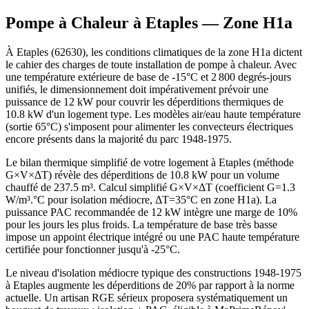
Pompe à Chaleur à
Etaples
— Zone
H1a
À Etaples (62630), les conditions climatiques de la zone H1a dictent
le cahier des charges de toute installation de pompe à chaleur. Avec
une température extérieure de base de -15°C et 2 800 degrés-jours
unifiés, le dimensionnement doit impérativement prévoir une
puissance de 12 kW pour couvrir les déperditions thermiques de
10.8 kW d'un logement type. Les modèles air/eau haute température
(sortie 65°C) s'imposent pour alimenter les convecteurs électriques
encore présents dans la majorité du parc 1948-1975.
Le bilan thermique simplifié de votre logement à Etaples (méthode
G×V×ΔT) révèle des déperditions de 10.8 kW pour un volume
chauffé de 237.5 m³. Calcul simplifié G×V×ΔT (coefficient G=1.3
W/m³.°C pour isolation médiocre, ΔT=35°C en zone H1a). La
puissance PAC recommandée de 12 kW intègre une marge de 10%
pour les jours les plus froids. La température de base très basse
impose un appoint électrique intégré ou une PAC haute température
certifiée pour fonctionner jusqu'à -25°C.
Le niveau d'isolation médiocre typique des constructions 1948-1975
à Etaples augmente les déperditions de 20% par rapport à la norme
actuelle. Un artisan RGE sérieux proposera systématiquement un