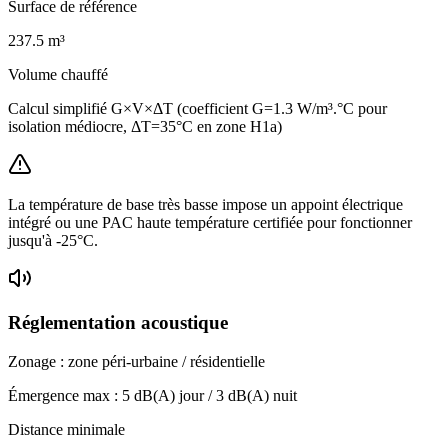
Surface de référence
237.5
m³
Volume chauffé
Calcul simplifié G×V×ΔT (coefficient G=1.3 W/m³.°C pour
isolation médiocre, ΔT=35°C en zone H1a)
La température de base très basse impose un appoint électrique
intégré ou une PAC haute température certifiée pour fonctionner
jusqu'à -25°C.
Réglementation acoustique
Zonage :
zone péri-urbaine / résidentielle
Émergence max :
5
dB(A) jour /
3
dB(A) nuit
Distance minimale