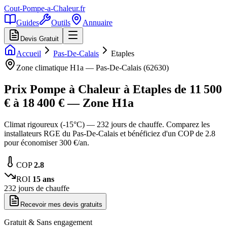
Cout-Pompe-a-Chaleur
.fr
Guides
Outils
Annuaire
Devis Gratuit
Accueil
Pas-De-Calais
Etaples
Zone climatique
H1a
—
Pas-De-Calais
(
62630
)
Prix Pompe à Chaleur à
Etaples
de
11 500
€ à
18 400
€ — Zone
H1a
Climat rigoureux (-15°C) — 232 jours de chauffe. Comparez les
installateurs RGE du Pas-De-Calais et bénéficiez d'un COP de 2.8
pour économiser 300 €/an.
COP
2.8
ROI
15
ans
232
jours de chauffe
Recevoir mes devis gratuits
Gratuit & Sans engagement