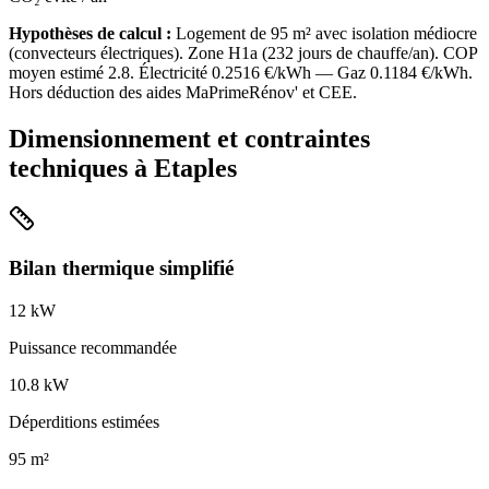
Hypothèses de calcul :
Logement de
95
m² avec isolation
médiocre
(
convecteurs électriques
). Zone
H1a
(
232
jours de chauffe/an). COP
moyen estimé
2.8
. Électricité
0.2516
€/kWh — Gaz
0.1184
€/kWh.
Hors déduction des aides MaPrimeRénov' et CEE.
Dimensionnement et contraintes
techniques à
Etaples
Bilan thermique simplifié
12
kW
Puissance recommandée
10.8
kW
Déperditions estimées
95
m²