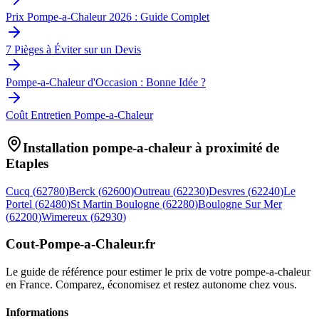
Prix Pompe-a-Chaleur 2026 : Guide Complet
7 Pièges à Éviter sur un Devis
Pompe-a-Chaleur d'Occasion : Bonne Idée ?
Coût Entretien Pompe-a-Chaleur
Installation pompe-a-chaleur à proximité de
Etaples
Cucq
(
62780
)
Berck
(
62600
)
Outreau
(
62230
)
Desvres
(
62240
)
Le
Portel
(
62480
)
St Martin Boulogne
(
62280
)
Boulogne Sur Mer
(
62200
)
Wimereux
(
62930
)
Cout-Pompe-a-Chaleur
.fr
Le guide de référence pour estimer le prix de votre pompe-a-chaleur
en France. Comparez, économisez et restez autonome chez vous.
Informations