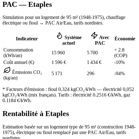
PAC —
Etaples
Simulation pour un logement de
95
m² (
1948-1975
), chauffage
électrique ou fioul
→ PAC Air/Eau,
tarifs nordistes
.
Système
Avec
Indicateur
Économie
actuel
PAC
Consommation
÷
2.8
15 960
5 700
(kWh/an)
(COP)
Coût annuel (€)
1 596
€
1 434
€
-
10
%
Émissions CO₂
5 171
296
-
94
%
(kg/an)
* Facteurs d'émission :
fioul 0,324
kgCO₂/kWh — électricité 0,052
kgCO₂/kWh (mix français). Tarifs : électricité
0.2516
€/kWh, gaz
0.1184
€/kWh.
Rentabilité à
Etaples
Estimation basée sur un logement type de
95
m² (construction
1948-
1975
),
électrique ou fioul
remplacé par une PAC Air/Eau,
tarifs
nordistes
.