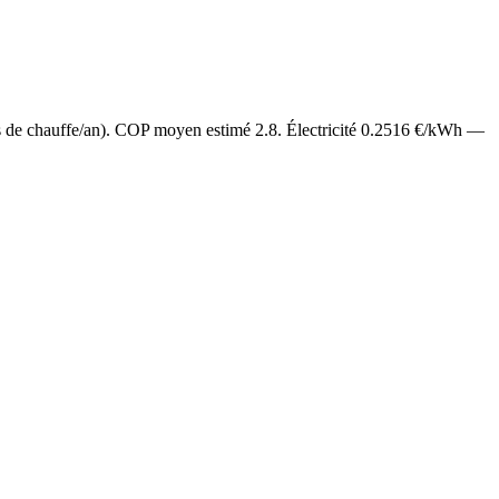
s de chauffe/an). COP moyen estimé
2.8
. Électricité
0.2516
€/kWh —