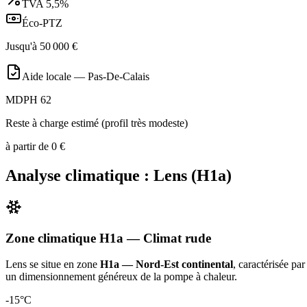
TVA
5,5%
Éco-PTZ
Jusqu'à
50 000
€
Aide locale —
Pas-De-Calais
MDPH 62
Reste à charge estimé (profil très modeste)
à partir de
0
€
Analyse climatique :
Lens
(
H1a
)
Zone climatique
H1a
— Climat
rude
Lens
se situe en zone
H1a — Nord-Est continental
, caractérisée pa
un dimensionnement généreux de la pompe à chaleur
.
-15
°C