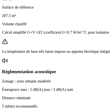
Surface de référence
287.5
m³
Volume chauffé
Calcul simplifié G×V×ΔT (coefficient G=0.7 W/m³.°C pour isolatio
La température de base très basse impose un appoint électrique intégr
Réglementation acoustique
Zonage :
zone urbaine modérée
Émergence max :
5
dB(A) jour /
3
dB(A) nuit
Distance minimale
5 mètres recommandés