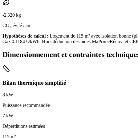
-
2 320
kg
CO₂ évité / an
Hypothèses de calcul :
Logement de
115
m² avec isolation
bonne
(
pl
Gaz
0.1184
€/kWh. Hors déduction des aides MaPrimeRénov' et CEE
Dimensionnement et contraintes technique
Bilan thermique simplifié
8
kW
Puissance recommandée
7
kW
Déperditions estimées
115
m²