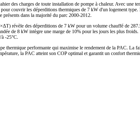
ahier des charges de toute installation de pompe à chaleur. Avec une tem
our couvrir les déperditions thermiques de 7 kW d'un logement type. L
re présents dans la majorité du parc 2000-2012.
V×ΔT) révèle des déperditions de 7 kW pour un volume chauffé de 287
e de 8 kW intègre une marge de 10% pour les jours les plus froids. La
u'à -25°C.
pe thermique performante qui maximise le rendement de la PAC. La fai
mpérature, la PAC atteint son COP optimal et garantit un confort therm