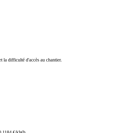
t la difficulté d'accès au chantier.
0.1184
€/kWh.