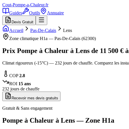
Cout-Pompe-a-Chaleur
.fr
Guides
Outils
Annuaire
Devis Gratuit
Accueil
Pas-De-Calais
Lens
Zone climatique
H1a
—
Pas-De-Calais
(
62300
)
Prix Pompe à Chaleur à
Lens
de
11 500
€ 
Climat rigoureux (-15°C) — 232 jours de chauffe. Comparez les inst
COP
2.8
ROI
15
ans
232
jours de chauffe
Recevoir mes devis gratuits
Gratuit & Sans engagement
Pompe à Chaleur à
Lens
— Zone
H1a