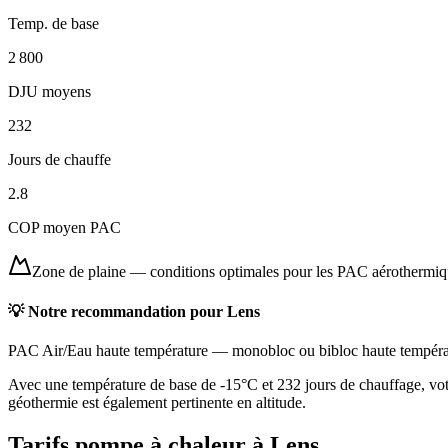
Temp. de base
2 800
DJU moyens
232
Jours de chauffe
2.8
COP moyen PAC
Zone de plaine
—
conditions optimales pour les PAC aérothermi
💡 Notre recommandation pour
Lens
PAC Air/Eau haute température
—
monobloc ou bibloc haute tempéra
Avec une température de base de -15°C et 232 jours de chauffage, vot
géothermie est également pertinente en altitude.
Tarifs pompe à chaleur à
Lens