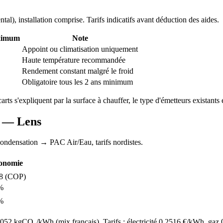
ntal
), installation comprise. Tarifs indicatifs avant déduction des aides.
ximum
Note
Appoint ou climatisation uniquement
Haute température recommandée
Rendement constant malgré le froid
Obligatoire tous les 2 ans minimum
carts s'expliquent par la surface à chauffer, le type d'émetteurs existants e
AC —
Lens
condensation
→ PAC Air/Eau,
tarifs nordistes
.
onomie
8
(COP)
%
%
52 kgCO₂/kWh (mix français). Tarifs : électricité
0.2516
€/kWh, gaz