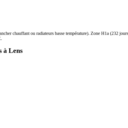
ancher chauffant ou radiateurs basse température
). Zone
H1a
(
232
jour
.
s à
Lens