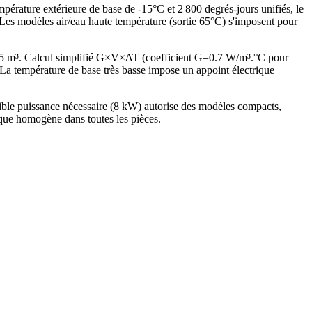
pérature extérieure de base de -15°C et 2 800 degrés-jours unifiés, le
es modèles air/eau haute température (sortie 65°C) s'imposent pour
.5 m³. Calcul simplifié G×V×ΔT (coefficient G=0.7 W/m³.°C pour
 température de base très basse impose un appoint électrique
ble puissance nécessaire (8 kW) autorise des modèles compacts,
ique homogène dans toutes les pièces.