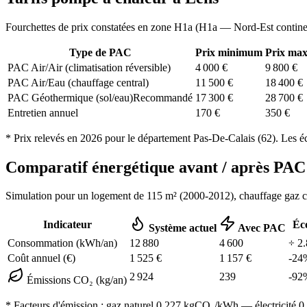
Fourchettes de prix constatées en zone
H1a
(
H1a — Nord-Est contine
Type de PAC
Prix minimum
Prix ma
PAC Air/Air (climatisation réversible)
4 000
€
9 800
€
PAC Air/Eau (chauffage central)
11 500
€
18 400
€
PAC Géothermique (sol/eau)
Recommandé
17 300
€
28 700
€
Entretien annuel
170
€
350
€
* Prix relevés en
2026
pour le département
Pas-De-Calais
(
62
). Les é
Comparatif énergétique avant / après P
Simulation pour un logement de
115
m² (
2000-2012
), chauffage
gaz 
Indicateur
Éc
Système actuel
Avec PAC
Consommation (kWh/an)
12 880
4 600
÷
2.
Coût annuel (€)
1 525
€
1 157
€
-
24
2 924
239
-
92
Émissions CO₂ (kg/an)
* Facteurs d'émission :
gaz naturel 0,227
kgCO₂/kWh — électricité 0,0