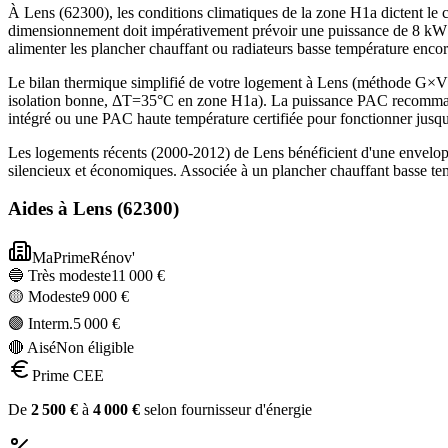
À Lens (62300), les conditions climatiques de la zone H1a dictent le c
dimensionnement doit impérativement prévoir une puissance de 8 kW p
alimenter les plancher chauffant ou radiateurs basse température enco
Le bilan thermique simplifié de votre logement à Lens (méthode G×
isolation bonne, ΔT=35°C en zone H1a). La puissance PAC recommandé
intégré ou une PAC haute température certifiée pour fonctionner jusq
Les logements récents (2000-2012) de Lens bénéficient d'une envelop
silencieux et économiques. Associée à un plancher chauffant basse te
Aides à
Lens
(
62300
)
MaPrimeRénov'
🔵 Très modeste
11 000
€
🟡 Modeste
9 000
€
🟣 Interm.
5 000
€
🔴 Aisé
Non éligible
Prime CEE
De
2 500
€
à
4 000
€
selon fournisseur d'énergie