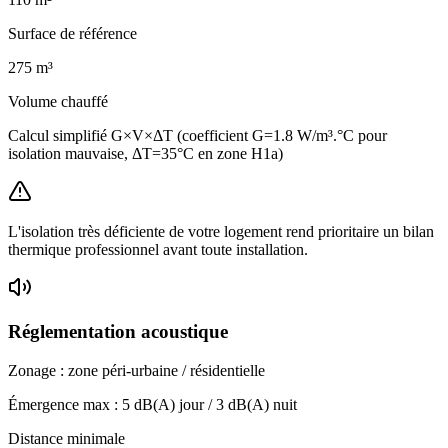
Surface de référence
275
m³
Volume chauffé
Calcul simplifié G×V×ΔT (coefficient G=1.8 W/m³.°C pour
isolation mauvaise, ΔT=35°C en zone H1a)
L'isolation très déficiente de votre logement rend prioritaire un bilan
thermique professionnel avant toute installation.
Réglementation acoustique
Zonage :
zone péri-urbaine / résidentielle
Émergence max :
5
dB(A) jour /
3
dB(A) nuit
Distance minimale