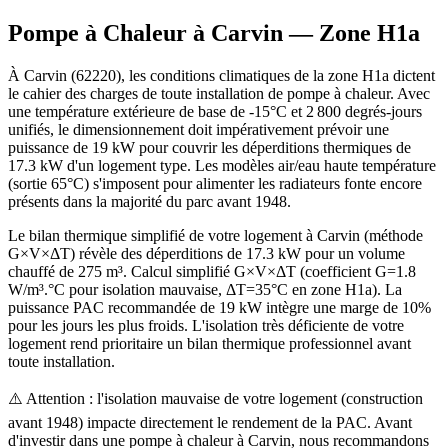
Pompe à Chaleur à
Carvin
— Zone
H1a
À Carvin (62220), les conditions climatiques de la zone H1a dictent
le cahier des charges de toute installation de pompe à chaleur. Avec
une température extérieure de base de -15°C et 2 800 degrés-jours
unifiés, le dimensionnement doit impérativement prévoir une
puissance de 19 kW pour couvrir les déperditions thermiques de
17.3 kW d'un logement type. Les modèles air/eau haute température
(sortie 65°C) s'imposent pour alimenter les radiateurs fonte encore
présents dans la majorité du parc avant 1948.
Le bilan thermique simplifié de votre logement à Carvin (méthode
G×V×ΔT) révèle des déperditions de 17.3 kW pour un volume
chauffé de 275 m³. Calcul simplifié G×V×ΔT (coefficient G=1.8
W/m³.°C pour isolation mauvaise, ΔT=35°C en zone H1a). La
puissance PAC recommandée de 19 kW intègre une marge de 10%
pour les jours les plus froids. L'isolation très déficiente de votre
logement rend prioritaire un bilan thermique professionnel avant
toute installation.
⚠️ Attention : l'isolation mauvaise de votre logement (construction
avant 1948) impacte directement le rendement de la PAC. Avant
d'investir dans une pompe à chaleur à Carvin, nous recommandons