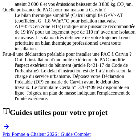
atteint 2 000 € et vos émissions baissent de 3 880 kg CO₂/an.
Quelle puissance de PAC pour ma maison à Carvin ?
Le bilan thermique simplifié (Calcul simplifié G×V×ΔT
(coefficient G=1.8 W/m³.°C pour isolation mauvaise,
ΔT=35°C en zone H1a)) indique une puissance recommandée
de 19 kW pour un logement type de 110 m² avec une isolation
mauvaise. L'isolation très déficiente de votre logement rend
prioritaire un bilan thermique professionnel avant toute
installation.
Faut-il une déclaration préalable pour installer une PAC à Carvin ?
Oui. L'installation d'une unité extérieure de PAC modifie
l'aspect extérieur du bâtiment (article R421-17 du Code de
l'urbanisme). Le délai d'instruction est de 1 à 2 mois selon la
charge du service urbanisme. Déposez votre Déclaration
Préalable (DP) en mairie de Carvin avant le début des
travaux. Le formulaire Cerfa n°13703*09 est disponible en
ligne. Joignez un plan de masse indiquant l'emplacement de
l'unité extérieure.
Guides utiles pour votre projet
Prix Pompe-a-Chaleur 2026 : Guide Complet