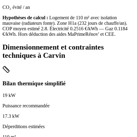
CO₂ évité / an
Hypothèses de calcul :
Logement de
110
m² avec isolation
mauvaise
(
radiateurs fonte
). Zone
H1a
(
232
jours de chauffe/an).
COP moyen estimé
2.8
. Électricité
0.2516
€/kWh — Gaz
0.1184
€/kWh. Hors déduction des aides MaPrimeRénov' et CEE.
Dimensionnement et contraintes
techniques à
Carvin
Bilan thermique simplifié
19
kW
Puissance recommandée
17.3
kW
Déperditions estimées
110
m²