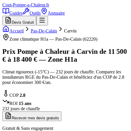
Cout-Pompe-a-Chaleur
.fr
Guides
Outils
Annuaire
Devis Gratuit
Accueil
Pas-De-Calais
Carvin
Zone climatique
H1a
—
Pas-De-Calais
(
62220
)
Prix Pompe à Chaleur à
Carvin
de
11 500
€ à
18 400
€ — Zone
H1a
Climat rigoureux (-15°C) — 232 jours de chauffe. Comparez les
installateurs RGE du Pas-De-Calais et bénéficiez d'un COP de 2.8
pour économiser 300 €/an.
COP
2.8
ROI
15
ans
232
jours de chauffe
Recevoir mes devis gratuits
Gratuit & Sans engagement