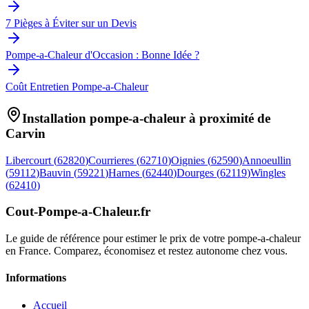
7 Pièges à Éviter sur un Devis
Pompe-a-Chaleur d'Occasion : Bonne Idée ?
Coût Entretien Pompe-a-Chaleur
Installation pompe-a-chaleur à proximité de
Carvin
Libercourt
(
62820
)
Courrieres
(
62710
)
Oignies
(
62590
)
Annoeullin
(
59112
)
Bauvin
(
59221
)
Harnes
(
62440
)
Dourges
(
62119
)
Wingles
(
62410
)
Cout-Pompe-a-Chaleur
.fr
Le guide de référence pour estimer le prix de votre pompe-a-chaleur
en France. Comparez, économisez et restez autonome chez vous.
Informations
Accueil