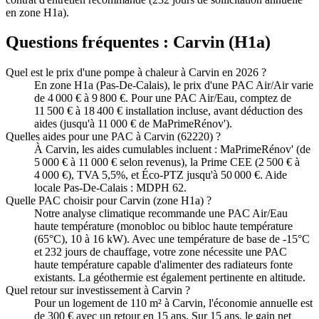
en zone H1a).
Questions fréquentes :
Carvin
(
H1a
)
Quel est le prix d'une pompe à chaleur à Carvin en 2026 ?
En zone H1a (Pas-De-Calais), le prix d'une PAC Air/Air varie
de 4 000 € à 9 800 €. Pour une PAC Air/Eau, comptez de
11 500 € à 18 400 € installation incluse, avant déduction des
aides (jusqu'à 11 000 € de MaPrimeRénov').
Quelles aides pour une PAC à Carvin (62220) ?
À Carvin, les aides cumulables incluent : MaPrimeRénov' (de
5 000 € à 11 000 € selon revenus), la Prime CEE (2 500 € à
4 000 €), TVA 5,5%, et Éco-PTZ jusqu'à 50 000 €. Aide
locale Pas-De-Calais : MDPH 62.
Quelle PAC choisir pour Carvin (zone H1a) ?
Notre analyse climatique recommande une PAC Air/Eau
haute température (monobloc ou bibloc haute température
(65°C), 10 à 16 kW). Avec une température de base de -15°C
et 232 jours de chauffage, votre zone nécessite une PAC
haute température capable d'alimenter des radiateurs fonte
existants. La géothermie est également pertinente en altitude.
Quel retour sur investissement à Carvin ?
Pour un logement de 110 m² à Carvin, l'économie annuelle est
de 300 € avec un retour en 15 ans. Sur 15 ans, le gain net