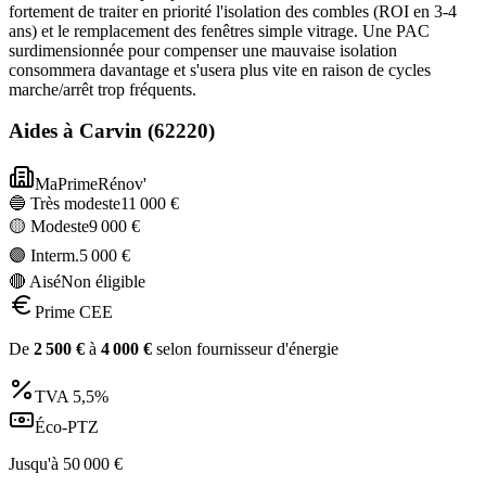
fortement de traiter en priorité l'isolation des combles (ROI en 3-4
ans) et le remplacement des fenêtres simple vitrage. Une PAC
surdimensionnée pour compenser une mauvaise isolation
consommera davantage et s'usera plus vite en raison de cycles
marche/arrêt trop fréquents.
Aides à
Carvin
(
62220
)
MaPrimeRénov'
🔵 Très modeste
11 000
€
🟡 Modeste
9 000
€
🟣 Interm.
5 000
€
🔴 Aisé
Non éligible
Prime CEE
De
2 500
€
à
4 000
€
selon fournisseur d'énergie
TVA
5,5%
Éco-PTZ
Jusqu'à
50 000
€