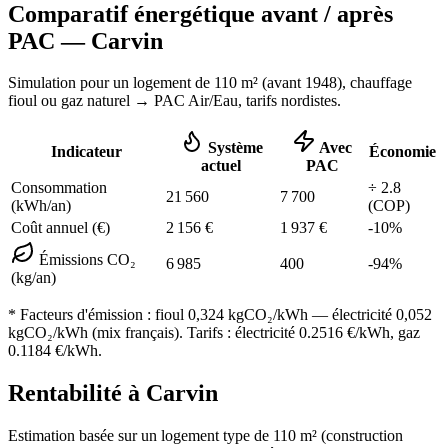
Comparatif énergétique avant / après
PAC —
Carvin
Simulation pour un logement de
110
m² (
avant 1948
), chauffage
fioul ou gaz naturel
→ PAC Air/Eau,
tarifs nordistes
.
Système
Avec
Indicateur
Économie
actuel
PAC
Consommation
÷
2.8
21 560
7 700
(kWh/an)
(COP)
Coût annuel (€)
2 156
€
1 937
€
-
10
%
Émissions CO₂
6 985
400
-
94
%
(kg/an)
* Facteurs d'émission :
fioul 0,324
kgCO₂/kWh — électricité 0,052
kgCO₂/kWh (mix français). Tarifs : électricité
0.2516
€/kWh, gaz
0.1184
€/kWh.
Rentabilité à
Carvin
Estimation basée sur un logement type de
110
m² (construction