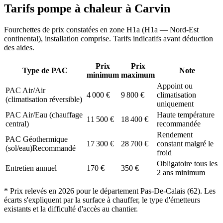
Tarifs pompe à chaleur à
Carvin
Fourchettes de prix constatées en zone
H1a
(
H1a — Nord-Est
continental
), installation comprise. Tarifs indicatifs avant déduction
des aides.
Prix
Prix
Type de PAC
Note
minimum
maximum
Appoint ou
PAC Air/Air
4 000
€
9 800
€
climatisation
(climatisation réversible)
uniquement
PAC Air/Eau (chauffage
Haute température
11 500
€
18 400
€
central)
recommandée
Rendement
PAC Géothermique
17 300
€
28 700
€
constant malgré le
(sol/eau)
Recommandé
froid
Obligatoire tous les
Entretien annuel
170
€
350
€
2 ans minimum
* Prix relevés en
2026
pour le département
Pas-De-Calais
(
62
). Les
écarts s'expliquent par la surface à chauffer, le type d'émetteurs
existants et la difficulté d'accès au chantier.