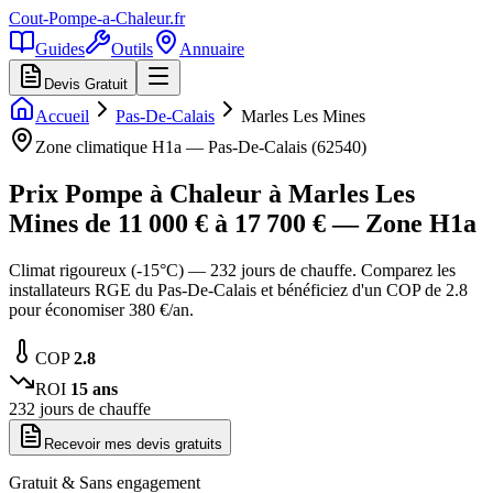
Cout-Pompe-a-Chaleur
.fr
Guides
Outils
Annuaire
Devis Gratuit
Accueil
Pas-De-Calais
Marles Les Mines
Zone climatique
H1a
—
Pas-De-Calais
(
62540
)
Prix Pompe à Chaleur à
Marles Les
Mines
de
11 000
€ à
17 700
€ — Zone
H1a
Climat rigoureux (-15°C) — 232 jours de chauffe. Comparez les
installateurs RGE du Pas-De-Calais et bénéficiez d'un COP de 2.8
pour économiser 380 €/an.
COP
2.8
ROI
15
ans
232
jours de chauffe
Recevoir mes devis gratuits
Gratuit & Sans engagement