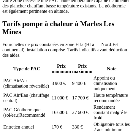
votre zone nécessite une PAC haute température capable d'alimenter
des plancher chauffant basse température existants. La géothermie
est également pertinente en altitude.
Tarifs pompe à chaleur à
Marles Les
Mines
Fourchettes de prix constatées en zone
H1a
(
H1a — Nord-Est
continental
), installation comprise. Tarifs indicatifs avant déduction
des aides.
Prix
Prix
Type de PAC
Note
minimum
maximum
Appoint ou
PAC Air/Air
3 900
€
9 400
€
climatisation
(climatisation réversible)
uniquement
PAC Air/Eau (chauffage
Haute température
11 000
€
17 700
€
central)
recommandée
Rendement
PAC Géothermique
16 600
€
27 600
€
constant malgré le
(sol/eau)
Recommandé
froid
Obligatoire tous les
Entretien annuel
170
€
330
€
2 ans minimum