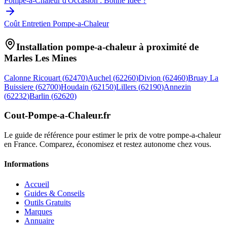
Pompe-a-Chaleur d'Occasion : Bonne Idée ?
Coût Entretien Pompe-a-Chaleur
Installation pompe-a-chaleur à proximité de
Marles Les Mines
Calonne Ricouart
(
62470
)
Auchel
(
62260
)
Divion
(
62460
)
Bruay La
Buissiere
(
62700
)
Houdain
(
62150
)
Lillers
(
62190
)
Annezin
(
62232
)
Barlin
(
62620
)
Cout-Pompe-a-Chaleur
.fr
Le guide de référence pour estimer le prix de votre pompe-a-chaleur
en France. Comparez, économisez et restez autonome chez vous.
Informations
Accueil
Guides & Conseils
Outils Gratuits
Marques
Annuaire