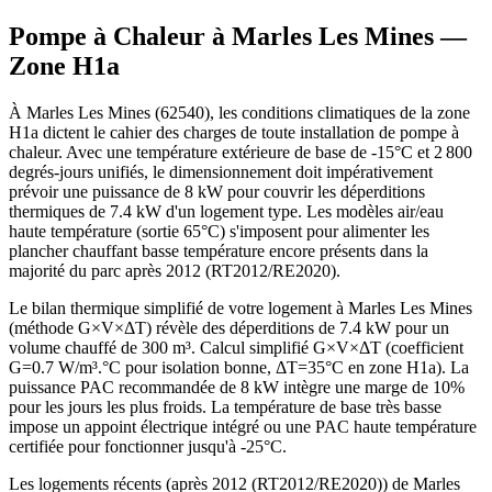
Pompe à Chaleur à
Marles Les Mines
—
Zone
H1a
À Marles Les Mines (62540), les conditions climatiques de la zone
H1a dictent le cahier des charges de toute installation de pompe à
chaleur. Avec une température extérieure de base de -15°C et 2 800
degrés-jours unifiés, le dimensionnement doit impérativement
prévoir une puissance de 8 kW pour couvrir les déperditions
thermiques de 7.4 kW d'un logement type. Les modèles air/eau
haute température (sortie 65°C) s'imposent pour alimenter les
plancher chauffant basse température encore présents dans la
majorité du parc après 2012 (RT2012/RE2020).
Le bilan thermique simplifié de votre logement à Marles Les Mines
(méthode G×V×ΔT) révèle des déperditions de 7.4 kW pour un
volume chauffé de 300 m³. Calcul simplifié G×V×ΔT (coefficient
G=0.7 W/m³.°C pour isolation bonne, ΔT=35°C en zone H1a). La
puissance PAC recommandée de 8 kW intègre une marge de 10%
pour les jours les plus froids. La température de base très basse
impose un appoint électrique intégré ou une PAC haute température
certifiée pour fonctionner jusqu'à -25°C.
Les logements récents (après 2012 (RT2012/RE2020)) de Marles