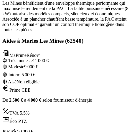
Les Mines bénéficient d'une enveloppe thermique performante qui
maximise le rendement de la PAC. La faible puissance nécessaire (8
kW) autorise des modèles compacts, silencieux et économiques.
Associée à un plancher chauffant basse température, la PAC atteint
son COP optimal et garantit un confort thermique homogène dans
toutes les pièces.
Aides à
Marles Les Mines
(
62540
)
MaPrimeRénov'
🔵 Très modeste
11 000
€
🟡 Modeste
9 000
€
🟣 Interm.
5 000
€
🔴 Aisé
Non éligible
Prime CEE
De
2 500
€
à
4 000
€
selon fournisseur d'énergie
TVA
5,5%
Éco-PTZ
Jusqu'à
50 000
€