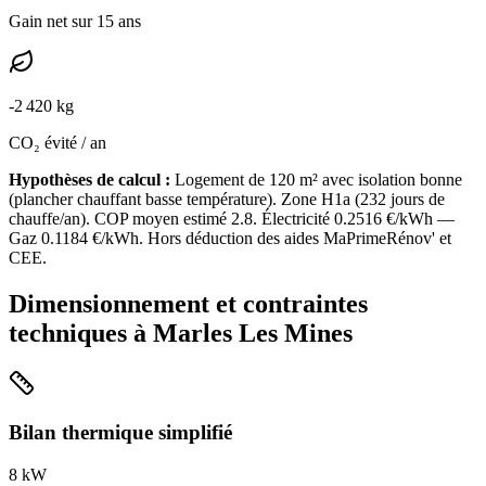
Gain net sur 15 ans
-
2 420
kg
CO₂ évité / an
Hypothèses de calcul :
Logement de
120
m² avec isolation
bonne
(
plancher chauffant basse température
). Zone
H1a
(
232
jours de
chauffe/an). COP moyen estimé
2.8
. Électricité
0.2516
€/kWh —
Gaz
0.1184
€/kWh. Hors déduction des aides MaPrimeRénov' et
CEE.
Dimensionnement et contraintes
techniques à
Marles Les Mines
Bilan thermique simplifié
8
kW