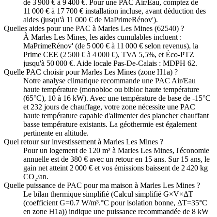
de 3 900 € à 9 400 €. Pour une PAC Air/Eau, comptez de
11 000 € à 17 700 € installation incluse, avant déduction des
aides (jusqu'à 11 000 € de MaPrimeRénov').
Quelles aides pour une PAC à Marles Les Mines (62540) ?
À Marles Les Mines, les aides cumulables incluent :
MaPrimeRénov' (de 5 000 € à 11 000 € selon revenus), la
Prime CEE (2 500 € à 4 000 €), TVA 5,5%, et Éco-PTZ
jusqu'à 50 000 €. Aide locale Pas-De-Calais : MDPH 62.
Quelle PAC choisir pour Marles Les Mines (zone H1a) ?
Notre analyse climatique recommande une PAC Air/Eau
haute température (monobloc ou bibloc haute température
(65°C), 10 à 16 kW). Avec une température de base de -15°C
et 232 jours de chauffage, votre zone nécessite une PAC
haute température capable d'alimenter des plancher chauffant
basse température existants. La géothermie est également
pertinente en altitude.
Quel retour sur investissement à Marles Les Mines ?
Pour un logement de 120 m² à Marles Les Mines, l'économie
annuelle est de 380 € avec un retour en 15 ans. Sur 15 ans, le
gain net atteint 2 000 € et vos émissions baissent de 2 420 kg
CO₂/an.
Quelle puissance de PAC pour ma maison à Marles Les Mines ?
Le bilan thermique simplifié (Calcul simplifié G×V×ΔT
(coefficient G=0.7 W/m³.°C pour isolation bonne, ΔT=35°C
en zone H1a)) indique une puissance recommandée de 8 kW