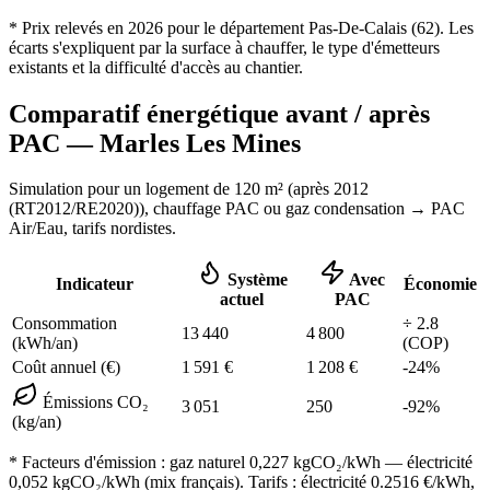
* Prix relevés en
2026
pour le département
Pas-De-Calais
(
62
). Les
écarts s'expliquent par la surface à chauffer, le type d'émetteurs
existants et la difficulté d'accès au chantier.
Comparatif énergétique avant / après
PAC —
Marles Les Mines
Simulation pour un logement de
120
m² (
après 2012
(RT2012/RE2020)
), chauffage
PAC ou gaz condensation
→ PAC
Air/Eau,
tarifs nordistes
.
Système
Avec
Indicateur
Économie
actuel
PAC
Consommation
÷
2.8
13 440
4 800
(kWh/an)
(COP)
Coût annuel (€)
1 591
€
1 208
€
-
24
%
Émissions CO₂
3 051
250
-
92
%
(kg/an)
* Facteurs d'émission :
gaz naturel 0,227
kgCO₂/kWh — électricité
0,052 kgCO₂/kWh (mix français). Tarifs : électricité
0.2516
€/kWh,