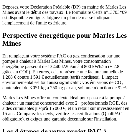
Déposez votre Déclaration Préalable (DP) en mairie de Marles Les
Mines avant le début des travaux. Le formulaire Cerfa n°13703*09
est disponible en ligne. Joignez un plan de masse indiquant
l'emplacement de l'unité extérieure.
Perspective énergétique pour
Marles Les
Mines
En remplaçant votre système PAC ou gaz condensation par une
pompe à chaleur à Marles Les Mines, votre consommation
énergétique passerait de 13 440 kWh/an à 4 800 kWh/an (÷ 2.8
grâce au COP). En euros, cela représente une facture annuelle de
1 208 € contre 1 591 € actuellement (tarifs nordistes). L'impact
environnemental est tout aussi significatif : vos émissions de CO₂
chuteraient de 3 051 kg à 250 kg par an, soit une réduction de 92%.
Marles Les Mines offre un contexte idéal pour passer à la pompe à
chaleur : un marché concurrentiel avec 2+ professionnels RGE, des
aides cumulables jusqu'à 15 000 €, et un retour sur investissement en
15 ans. Comparez les devis, vérifiez les certifications (QualiPAC
obligatoire), et exigez une garantie décennale sur l'installation.
Les 4 étapes de votre projet PAC à