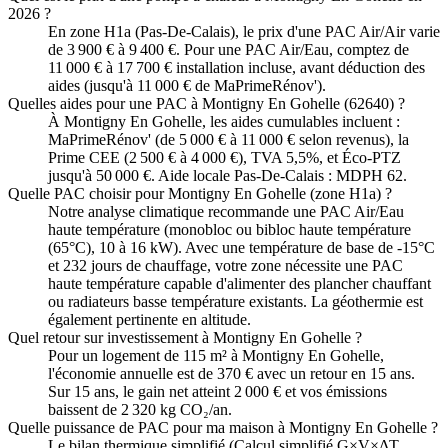
2026 ?
En zone H1a (Pas-De-Calais), le prix d'une PAC Air/Air varie
de 3 900 € à 9 400 €. Pour une PAC Air/Eau, comptez de
11 000 € à 17 700 € installation incluse, avant déduction des
aides (jusqu'à 11 000 € de MaPrimeRénov').
Quelles aides pour une PAC à Montigny En Gohelle (62640) ?
À Montigny En Gohelle, les aides cumulables incluent :
MaPrimeRénov' (de 5 000 € à 11 000 € selon revenus), la
Prime CEE (2 500 € à 4 000 €), TVA 5,5%, et Éco-PTZ
jusqu'à 50 000 €. Aide locale Pas-De-Calais : MDPH 62.
Quelle PAC choisir pour Montigny En Gohelle (zone H1a) ?
Notre analyse climatique recommande une PAC Air/Eau
haute température (monobloc ou bibloc haute température
(65°C), 10 à 16 kW). Avec une température de base de -15°C
et 232 jours de chauffage, votre zone nécessite une PAC
haute température capable d'alimenter des plancher chauffant
ou radiateurs basse température existants. La géothermie est
également pertinente en altitude.
Quel retour sur investissement à Montigny En Gohelle ?
Pour un logement de 115 m² à Montigny En Gohelle,
l'économie annuelle est de 370 € avec un retour en 15 ans.
Sur 15 ans, le gain net atteint 2 000 € et vos émissions
baissent de 2 320 kg CO₂/an.
Quelle puissance de PAC pour ma maison à Montigny En Gohelle ?
Le bilan thermique simplifié (Calcul simplifié G×V×ΔT