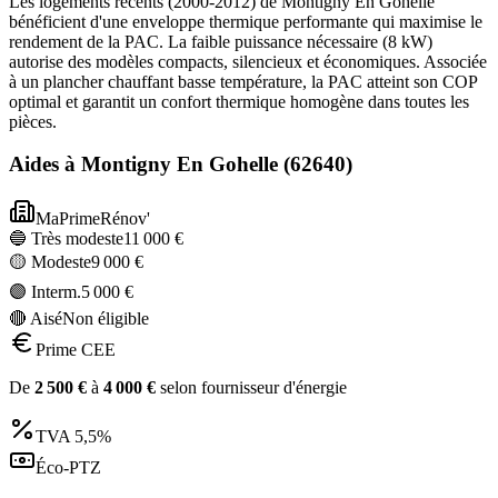
Les logements récents (2000-2012) de Montigny En Gohelle
bénéficient d'une enveloppe thermique performante qui maximise le
rendement de la PAC. La faible puissance nécessaire (8 kW)
autorise des modèles compacts, silencieux et économiques. Associée
à un plancher chauffant basse température, la PAC atteint son COP
optimal et garantit un confort thermique homogène dans toutes les
pièces.
Aides à
Montigny En Gohelle
(
62640
)
MaPrimeRénov'
🔵 Très modeste
11 000
€
🟡 Modeste
9 000
€
🟣 Interm.
5 000
€
🔴 Aisé
Non éligible
Prime CEE
De
2 500
€
à
4 000
€
selon fournisseur d'énergie
TVA
5,5%
Éco-PTZ