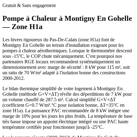
Gratuit & Sans engagement
Pompe à Chaleur à
Montigny En Gohelle
— Zone
H1a
Les hivers rigoureux du Pas-De-Calais (zone H1a) font de
Montigny En Gohelle un terrain d'installation exigeant pour les
pompes à chaleur aérothermiques. Lorsque le thermomètre descend
sous -15°C, le COP chute mécaniquement. C'est pourquoi nos
partenaires RGE locaux recommandent systématiquement un
dimensionnement avec marge de sécurité : 8 kW pour 115 m², soit
un ratio de 70 W/m² adapté à l'isolation bonne des constructions
2000-2012.
Le bilan thermique simplifié de votre logement à Montigny En
Gohelle (méthode G×V×ΔT) révèle des déperditions de 7 kW pour
un volume chauffé de 287.5 m³. Calcul simplifié G×V×ΔT
(coefficient G=0.7 W/m³.°C pour isolation bonne, ΔT=35°C en
zone H1a). La puissance PAC recommandée de 8 kW intègre une
marge de 10% pour les jours les plus froids. La température de base
très basse impose un appoint électrique intégré ou une PAC haute
température certifiée pour fonctionner jusqu'à -25°C.