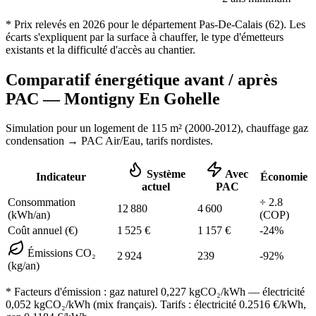
* Prix relevés en
2026
pour le département
Pas-De-Calais
(
62
). Les
écarts s'expliquent par la surface à chauffer, le type d'émetteurs
existants et la difficulté d'accès au chantier.
Comparatif énergétique avant / après
PAC —
Montigny En Gohelle
Simulation pour un logement de
115
m² (
2000-2012
), chauffage
gaz
condensation
→ PAC Air/Eau,
tarifs nordistes
.
Système
Avec
Indicateur
Économie
actuel
PAC
Consommation
÷
2.8
12 880
4 600
(kWh/an)
(COP)
Coût annuel (€)
1 525
€
1 157
€
-
24
%
Émissions CO₂
2 924
239
-
92
%
(kg/an)
* Facteurs d'émission :
gaz naturel 0,227
kgCO₂/kWh — électricité
0,052 kgCO₂/kWh (mix français). Tarifs : électricité
0.2516
€/kWh,