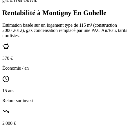
gaz
0.1184
€/kWh.
Rentabilité à
Montigny En Gohelle
Estimation basée sur un logement type de
115
m² (construction
2000-2012
),
gaz condensation
remplacé par une PAC Air/Eau,
tarifs
nordistes
.
370
€
Économie / an
15
ans
Retour sur invest.
2 000
€