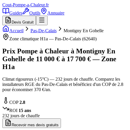
Cout-Pompe-a-Chaleur
.fr
Guides
Outils
Annuaire
Devis Gratuit
Accueil
Pas-De-Calais
Montigny En Gohelle
Zone climatique
H1a
—
Pas-De-Calais
(
62640
)
Prix Pompe à Chaleur à
Montigny En
Gohelle
de
11 000
€ à
17 700
€ — Zone
H1a
Climat rigoureux (-15°C) — 232 jours de chauffe. Comparez les
installateurs RGE du Pas-De-Calais et bénéficiez d'un COP de 2.8
pour économiser 370 €/an.
COP
2.8
ROI
15
ans
232
jours de chauffe
Recevoir mes devis gratuits