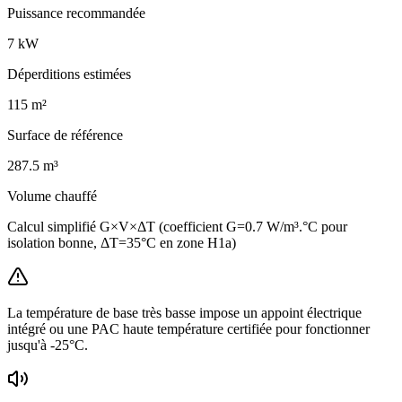
Puissance recommandée
7
kW
Déperditions estimées
115
m²
Surface de référence
287.5
m³
Volume chauffé
Calcul simplifié G×V×ΔT (coefficient G=0.7 W/m³.°C pour
isolation bonne, ΔT=35°C en zone H1a)
La température de base très basse impose un appoint électrique
intégré ou une PAC haute température certifiée pour fonctionner
jusqu'à -25°C.