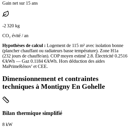
Gain net sur 15 ans
-
2 320
kg
CO₂ évité / an
Hypothèses de calcul :
Logement de
115
m² avec isolation
bonne
(
plancher chauffant ou radiateurs basse température
). Zone
H1a
(
232
jours de chauffe/an). COP moyen estimé
2.8
. Électricité
0.2516
€/kWh — Gaz
0.1184
€/kWh. Hors déduction des aides
MaPrimeRénov' et CEE.
Dimensionnement et contraintes
techniques à
Montigny En Gohelle
Bilan thermique simplifié
8
kW