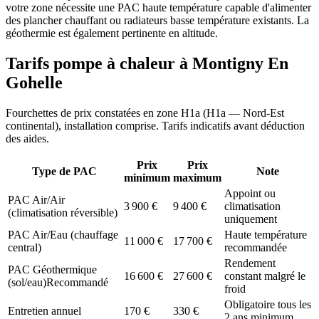
votre zone nécessite une PAC haute température capable d'alimenter
des plancher chauffant ou radiateurs basse température existants. La
géothermie est également pertinente en altitude.
Tarifs pompe à chaleur à
Montigny En
Gohelle
Fourchettes de prix constatées en zone
H1a
(
H1a — Nord-Est
continental
), installation comprise. Tarifs indicatifs avant déduction
des aides.
Prix
Prix
Type de PAC
Note
minimum
maximum
Appoint ou
PAC Air/Air
3 900
€
9 400
€
climatisation
(climatisation réversible)
uniquement
PAC Air/Eau (chauffage
Haute température
11 000
€
17 700
€
central)
recommandée
Rendement
PAC Géothermique
16 600
€
27 600
€
constant malgré le
(sol/eau)
Recommandé
froid
Obligatoire tous les
Entretien annuel
170
€
330
€
2 ans minimum