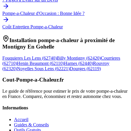
Pompe-a-Chaleur d'Occasion : Bonne Idée ?
Coût Entretien Pompe-a-Chaleur
Installation pompe-a-chaleur à proximité de
Montigny En Gohelle
Fouquieres Les Lens
(
62740
)
Billy Montigny
(
62420
)
Courrieres
(
62710
)
Henin Beaumont
(
62110
)
Harnes
(
62440
)
Rouvroy
(
62320
)
Noyelles Sous Lens
(
62221
)
Dourges
(
62119
)
Cout-Pompe-a-Chaleur
.fr
Le guide de référence pour estimer le prix de votre pompe-a-chaleur
en France. Comparez, économisez et restez autonome chez vous.
Informations
Accueil
Guides & Conseils
Outils Gratuits