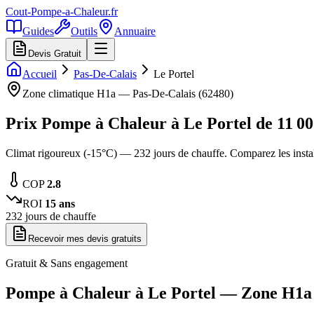
Cout-Pompe-a-Chaleur
.fr
Guides
Outils
Annuaire
Devis Gratuit
Accueil
Pas-De-Calais
Le Portel
Zone climatique
H1a
—
Pas-De-Calais
(
62480
)
Prix Pompe à Chaleur à
Le Portel
de
11 0
Climat rigoureux (-15°C) — 232 jours de chauffe. Comparez les inst
COP
2.8
ROI
15
ans
232
jours de chauffe
Recevoir mes devis gratuits
Gratuit & Sans engagement
Pompe à Chaleur à
Le Portel
— Zone
H1a