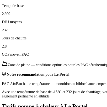
Temp. de base
2 800
DJU moyens
232
Jours de chauffe
2.8
COP moyen PAC
Zone de plaine
—
conditions optimales pour les PAC aérothermi
💡 Notre recommandation pour
Le Portel
PAC Air/Eau haute température
—
monobloc ou bibloc haute tempéra
Avec une température de base de -15°C et 232 jours de chauffage, vot
également pertinente en altitude.
Tarifs pompe à chaleur à
Le Portel