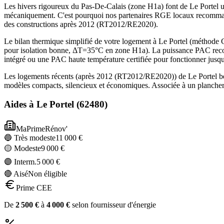
Les hivers rigoureux du Pas-De-Calais (zone H1a) font de Le Portel u
mécaniquement. C'est pourquoi nos partenaires RGE locaux recommand
des constructions après 2012 (RT2012/RE2020).
Le bilan thermique simplifié de votre logement à Le Portel (métho
pour isolation bonne, ΔT=35°C en zone H1a). La puissance PAC recom
intégré ou une PAC haute température certifiée pour fonctionner jusq
Les logements récents (après 2012 (RT2012/RE2020)) de Le Portel bén
modèles compacts, silencieux et économiques. Associée à un plancher 
Aides à
Le Portel
(
62480
)
MaPrimeRénov'
🔵 Très modeste
11 000
€
🟡 Modeste
9 000
€
🟣 Interm.
5 000
€
🔴 Aisé
Non éligible
Prime CEE
De
2 500
€
à
4 000
€
selon fournisseur d'énergie