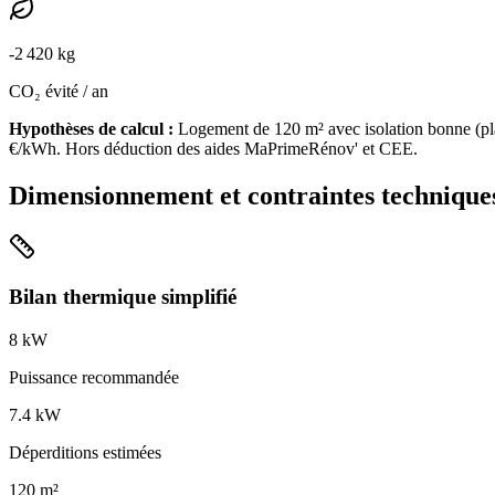
-
2 420
kg
CO₂ évité / an
Hypothèses de calcul :
Logement de
120
m² avec isolation
bonne
(
pl
€/kWh. Hors déduction des aides MaPrimeRénov' et CEE.
Dimensionnement et contraintes technique
Bilan thermique simplifié
8
kW
Puissance recommandée
7.4
kW
Déperditions estimées
120
m²