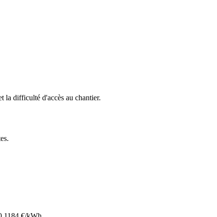
t la difficulté d'accès au chantier.
tes
.
0.1184
€/kWh.