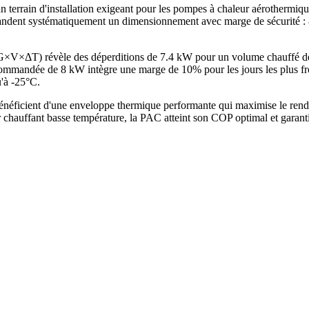
n terrain d'installation exigeant pour les pompes à chaleur aérothermi
ent systématiquement un dimensionnement avec marge de sécurité : 8 
de G×V×ΔT) révèle des déperditions de 7.4 kW pour un volume chauffé
mandée de 8 kW intègre une marge de 10% pour les jours les plus froid
u'à -25°C.
éficient d'une enveloppe thermique performante qui maximise le rende
chauffant basse température, la PAC atteint son COP optimal et garant