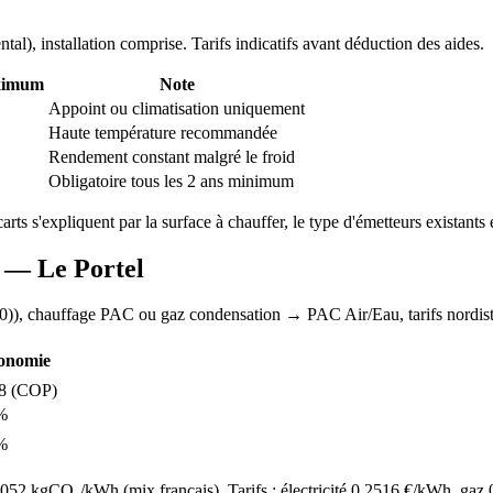
ntal
), installation comprise. Tarifs indicatifs avant déduction des aides.
ximum
Note
Appoint ou climatisation uniquement
Haute température recommandée
Rendement constant malgré le froid
Obligatoire tous les 2 ans minimum
carts s'expliquent par la surface à chauffer, le type d'émetteurs existants e
AC —
Le Portel
0)
), chauffage
PAC ou gaz condensation
→ PAC Air/Eau,
tarifs nordis
onomie
8
(COP)
%
%
52 kgCO₂/kWh (mix français). Tarifs : électricité
0.2516
€/kWh, gaz