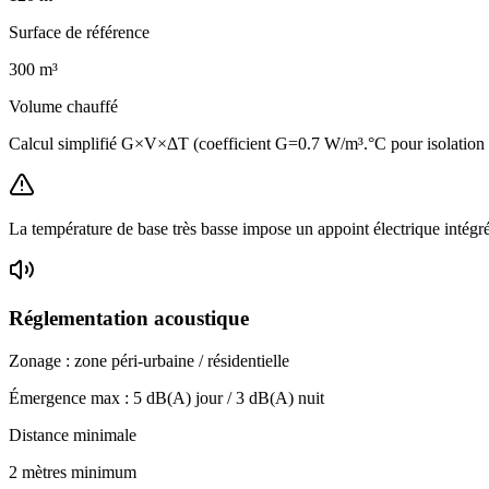
Surface de référence
300
m³
Volume chauffé
Calcul simplifié G×V×ΔT (coefficient G=0.7 W/m³.°C pour isolatio
La température de base très basse impose un appoint électrique intégr
Réglementation acoustique
Zonage :
zone péri-urbaine / résidentielle
Émergence max :
5
dB(A) jour /
3
dB(A) nuit
Distance minimale
2 mètres minimum