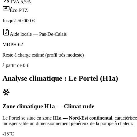
TVA
5,5%
Éco-PTZ
Jusqu'à
50 000
€
Aide locale —
Pas-De-Calais
MDPH 62
Reste à charge estimé (profil très modeste)
à partir de
0
€
Analyse climatique :
Le Portel
(
H1a
)
Zone climatique
H1a
— Climat
rude
Le Portel
se situe en zone
H1a — Nord-Est continental
, caractérisé
indispensable un dimensionnement généreux de la pompe à chaleur
.
-15
°C