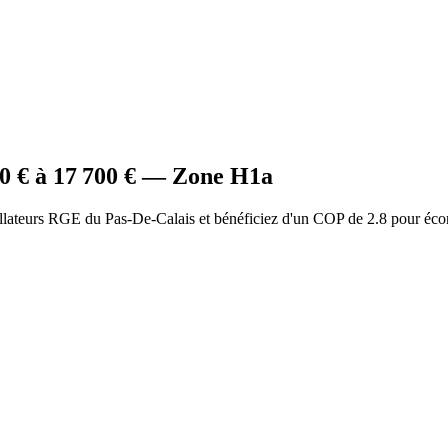
00
€ à
17 700
€ — Zone
H1a
allateurs RGE du Pas-De-Calais et bénéficiez d'un COP de 2.8 pour éco