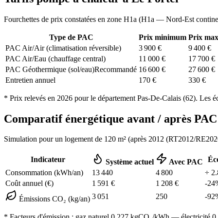
Fourchettes de prix constatées en zone
H1a
(
H1a — Nord-Est contine
Type de PAC
Prix minimum
Prix ma
PAC Air/Air (climatisation réversible)
3 900
€
9 400
€
PAC Air/Eau (chauffage central)
11 000
€
17 700
€
PAC Géothermique (sol/eau)
Recommandé
16 600
€
27 600
€
Entretien annuel
170
€
330
€
* Prix relevés en
2026
pour le département
Pas-De-Calais
(
62
). Les é
Comparatif énergétique avant / après P
Simulation pour un logement de
120
m² (
après 2012 (RT2012/RE202
Indicateur
Éc
Système actuel
Avec PAC
Consommation (kWh/an)
13 440
4 800
÷
2.
Coût annuel (€)
1 591
€
1 208
€
-
24
3 051
250
-
92
Émissions CO₂ (kg/an)
* Facteurs d'émission :
gaz naturel 0,227
kgCO₂/kWh — électricité 0,0