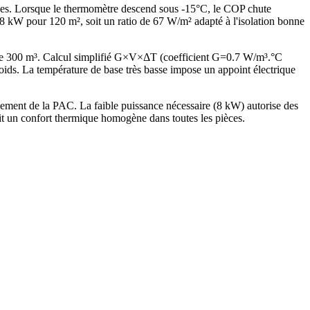
ques. Lorsque le thermomètre descend sous -15°C, le COP chute
kW pour 120 m², soit un ratio de 67 W/m² adapté à l'isolation bonne
 de 300 m³. Calcul simplifié G×V×ΔT (coefficient G=0.7 W/m³.°C
s. La température de base très basse impose un appoint électrique
ment de la PAC. La faible puissance nécessaire (8 kW) autorise des
it un confort thermique homogène dans toutes les pièces.