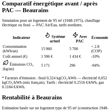
Comparatif énergétique avant / après
PAC —
Beaurains
Simulation pour un logement de
95
m² (
1948-1975
), chauffage
électrique ou fioul
→ PAC Air/Eau,
tarifs nordistes
.
Système
Avec
Indicateur
Économie
actuel
PAC
Consommation
÷
2.8
15 960
5 700
(kWh/an)
(COP)
Coût annuel (€)
1 596
€
1 434
€
-
10
%
Émissions CO₂
5 171
296
-
94
%
(kg/an)
* Facteurs d'émission :
fioul 0,324
kgCO₂/kWh — électricité 0,052
kgCO₂/kWh (mix français). Tarifs : électricité
0.2516
€/kWh, gaz
0.1184
€/kWh.
Rentabilité à
Beaurains
Estimation basée sur un logement type de
95
m² (construction
1948-