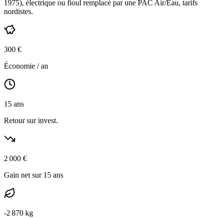
1975
),
électrique ou fioul
remplacé par une PAC Air/Eau,
tarifs
nordistes
.
300
€
Économie / an
15
ans
Retour sur invest.
2 000
€
Gain net sur 15 ans
-
2 870
kg