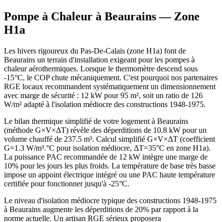
Pompe à Chaleur à
Beaurains
— Zone
H1a
Les hivers rigoureux du Pas-De-Calais (zone H1a) font de
Beaurains un terrain d'installation exigeant pour les pompes à
chaleur aérothermiques. Lorsque le thermomètre descend sous
-15°C, le COP chute mécaniquement. C'est pourquoi nos partenaires
RGE locaux recommandent systématiquement un dimensionnement
avec marge de sécurité : 12 kW pour 95 m², soit un ratio de 126
W/m² adapté à l'isolation médiocre des constructions 1948-1975.
Le bilan thermique simplifié de votre logement à Beaurains
(méthode G×V×ΔT) révèle des déperditions de 10.8 kW pour un
volume chauffé de 237.5 m³. Calcul simplifié G×V×ΔT (coefficient
G=1.3 W/m³.°C pour isolation médiocre, ΔT=35°C en zone H1a).
La puissance PAC recommandée de 12 kW intègre une marge de
10% pour les jours les plus froids. La température de base très basse
impose un appoint électrique intégré ou une PAC haute température
certifiée pour fonctionner jusqu'à -25°C.
Le niveau d'isolation médiocre typique des constructions 1948-1975
à Beaurains augmente les déperditions de 20% par rapport à la
norme actuelle. Un artisan RGE sérieux proposera