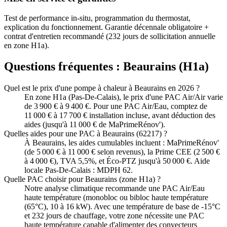
Test de performance in-situ, programmation du thermostat,
explication du fonctionnement. Garantie décennale obligatoire +
contrat d'entretien recommandé (232 jours de sollicitation annuelle
en zone H1a).
Questions fréquentes :
Beaurains
(
H1a
)
Quel est le prix d'une pompe à chaleur à Beaurains en 2026 ?
En zone H1a (Pas-De-Calais), le prix d'une PAC Air/Air varie
de 3 900 € à 9 400 €. Pour une PAC Air/Eau, comptez de
11 000 € à 17 700 € installation incluse, avant déduction des
aides (jusqu'à 11 000 € de MaPrimeRénov').
Quelles aides pour une PAC à Beaurains (62217) ?
À Beaurains, les aides cumulables incluent : MaPrimeRénov'
(de 5 000 € à 11 000 € selon revenus), la Prime CEE (2 500 €
à 4 000 €), TVA 5,5%, et Éco-PTZ jusqu'à 50 000 €. Aide
locale Pas-De-Calais : MDPH 62.
Quelle PAC choisir pour Beaurains (zone H1a) ?
Notre analyse climatique recommande une PAC Air/Eau
haute température (monobloc ou bibloc haute température
(65°C), 10 à 16 kW). Avec une température de base de -15°C
et 232 jours de chauffage, votre zone nécessite une PAC
haute température capable d'alimenter des convecteurs