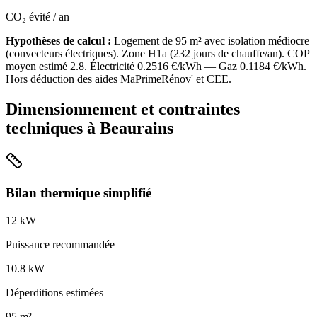
CO₂ évité / an
Hypothèses de calcul :
Logement de
95
m² avec isolation
médiocre
(
convecteurs électriques
). Zone
H1a
(
232
jours de chauffe/an). COP
moyen estimé
2.8
. Électricité
0.2516
€/kWh — Gaz
0.1184
€/kWh.
Hors déduction des aides MaPrimeRénov' et CEE.
Dimensionnement et contraintes
techniques à
Beaurains
Bilan thermique simplifié
12
kW
Puissance recommandée
10.8
kW
Déperditions estimées
95
m²