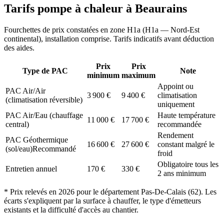
Tarifs pompe à chaleur à
Beaurains
Fourchettes de prix constatées en zone
H1a
(
H1a — Nord-Est
continental
), installation comprise. Tarifs indicatifs avant déduction
des aides.
Prix
Prix
Type de PAC
Note
minimum
maximum
Appoint ou
PAC Air/Air
3 900
€
9 400
€
climatisation
(climatisation réversible)
uniquement
PAC Air/Eau (chauffage
Haute température
11 000
€
17 700
€
central)
recommandée
Rendement
PAC Géothermique
16 600
€
27 600
€
constant malgré le
(sol/eau)
Recommandé
froid
Obligatoire tous les
Entretien annuel
170
€
330
€
2 ans minimum
* Prix relevés en
2026
pour le département
Pas-De-Calais
(
62
). Les
écarts s'expliquent par la surface à chauffer, le type d'émetteurs
existants et la difficulté d'accès au chantier.