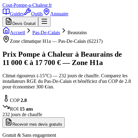
Cout-Pompe-a-Chaleur
.fr
Guides
Outils
Annuaire
Devis Gratuit
Accueil
Pas-De-Calais
Beaurains
Zone climatique
H1a
—
Pas-De-Calais
(
62217
)
Prix Pompe à Chaleur à
Beaurains
de
11 000
€ à
17 700
€ — Zone
H1a
Climat rigoureux (-15°C) — 232 jours de chauffe. Comparez les
installateurs RGE du Pas-De-Calais et bénéficiez d'un COP de 2.8
pour économiser 300 €/an.
COP
2.8
ROI
15
ans
232
jours de chauffe
Recevoir mes devis gratuits
Gratuit & Sans engagement