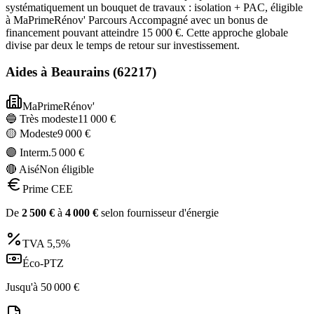
systématiquement un bouquet de travaux : isolation + PAC, éligible
à MaPrimeRénov' Parcours Accompagné avec un bonus de
financement pouvant atteindre 15 000 €. Cette approche globale
divise par deux le temps de retour sur investissement.
Aides à
Beaurains
(
62217
)
MaPrimeRénov'
🔵 Très modeste
11 000
€
🟡 Modeste
9 000
€
🟣 Interm.
5 000
€
🔴 Aisé
Non éligible
Prime CEE
De
2 500
€
à
4 000
€
selon fournisseur d'énergie
TVA
5,5%
Éco-PTZ
Jusqu'à
50 000
€