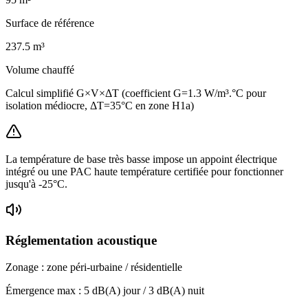
Surface de référence
237.5
m³
Volume chauffé
Calcul simplifié G×V×ΔT (coefficient G=1.3 W/m³.°C pour
isolation médiocre, ΔT=35°C en zone H1a)
La température de base très basse impose un appoint électrique
intégré ou une PAC haute température certifiée pour fonctionner
jusqu'à -25°C.
Réglementation acoustique
Zonage :
zone péri-urbaine / résidentielle
Émergence max :
5
dB(A) jour /
3
dB(A) nuit