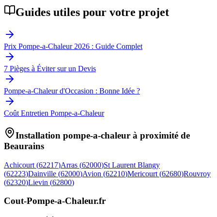
Guides utiles pour votre projet
Prix Pompe-a-Chaleur 2026 : Guide Complet
7 Pièges à Éviter sur un Devis
Pompe-a-Chaleur d'Occasion : Bonne Idée ?
Coût Entretien Pompe-a-Chaleur
Installation pompe-a-chaleur à proximité de
Beaurains
Achicourt
(
62217
)
Arras
(
62000
)
St Laurent Blangy
(
62223
)
Dainville
(
62000
)
Avion
(
62210
)
Mericourt
(
62680
)
Rouvroy
(
62320
)
Lievin
(
62800
)
Cout-Pompe-a-Chaleur
.fr