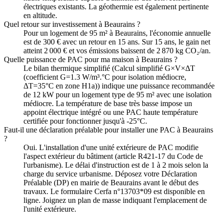
électriques existants. La géothermie est également pertinente
en altitude.
Quel retour sur investissement à Beaurains ?
Pour un logement de 95 m² à Beaurains, l'économie annuelle
est de 300 € avec un retour en 15 ans. Sur 15 ans, le gain net
atteint 2 000 € et vos émissions baissent de 2 870 kg CO₂/an.
Quelle puissance de PAC pour ma maison à Beaurains ?
Le bilan thermique simplifié (Calcul simplifié G×V×ΔT
(coefficient G=1.3 W/m³.°C pour isolation médiocre,
ΔT=35°C en zone H1a)) indique une puissance recommandée
de 12 kW pour un logement type de 95 m² avec une isolation
médiocre. La température de base très basse impose un
appoint électrique intégré ou une PAC haute température
certifiée pour fonctionner jusqu'à -25°C.
Faut-il une déclaration préalable pour installer une PAC à Beaurains
?
Oui. L'installation d'une unité extérieure de PAC modifie
l'aspect extérieur du bâtiment (article R421-17 du Code de
l'urbanisme). Le délai d'instruction est de 1 à 2 mois selon la
charge du service urbanisme. Déposez votre Déclaration
Préalable (DP) en mairie de Beaurains avant le début des
travaux. Le formulaire Cerfa n°13703*09 est disponible en
ligne. Joignez un plan de masse indiquant l'emplacement de
l'unité extérieure.