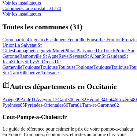
Voir les installateurs
Colomiers
Code postal :
31770
Voir les installateurs
Toutes les communes (31)
Cornebarrieu
Cugnaux
Escalquens
Fenouillet
Fonsorbes
Fronton
Frouzin
Union
La Salvetat St
Gilles
Launaguet
Leguevin
Muret
Pibrac
Plaisance Du Touch
Portet Sur
Garonne
Ramonville St Agne
Revel
Seysses
St Alban
St Gaudens
St
Jean
St Jory
St Lys
St Orens De
Gameville
Toulouse
Toulouse
Toulouse
Toulouse
Toulouse
Toulouse
Tour
Sur Tarn
Villeneuve Tolosane
Autres départements en
Occitanie
Ariège
09
Aude
11
Aveyron
12
Gard
30
Gers
32
Hérault
34
Lot
46
Lozère
48
Pyrénées
65
Pyrénées-Orientales
66
Tarn
81
Tarn-et-Garonne
82
Cout-Pompe-a-Chaleur
.fr
Le guide de référence pour estimer le prix de votre pompe-a-chaleur
en France. Comparez, économisez et restez autonome chez vous.