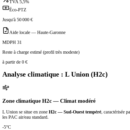
TVA
5,5%
Éco-PTZ
Jusqu'à
50 000
€
Aide locale —
Haute-Garonne
MDPH 31
Reste à charge estimé (profil très modeste)
à partir de
0
€
Analyse climatique :
L Union
(
H2c
)
Zone climatique
H2c
— Climat
modéré
L Union
se situe en zone
H2c — Sud-Ouest tempéré
, caractérisée p
les PAC air/eau standard
.
-5
°C