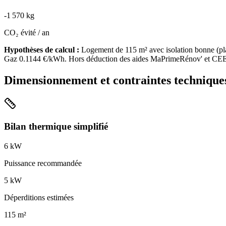
-
1 570
kg
CO₂ évité / an
Hypothèses de calcul :
Logement de
115
m² avec isolation
bonne
(
pl
Gaz
0.1144
€/kWh. Hors déduction des aides MaPrimeRénov' et CEE
Dimensionnement et contraintes technique
Bilan thermique simplifié
6
kW
Puissance recommandée
5
kW
Déperditions estimées
115
m²