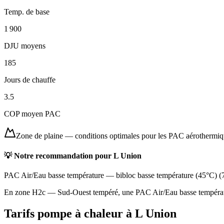
Temp. de base
1 900
DJU moyens
185
Jours de chauffe
3.5
COP moyen PAC
Zone de plaine
—
conditions optimales pour les PAC aérothermi
💡 Notre recommandation pour
L Union
PAC Air/Eau basse température
—
bibloc basse température (45°C)
(
En zone H2c — Sud-Ouest tempéré, une PAC Air/Eau basse température
Tarifs pompe à chaleur à
L Union