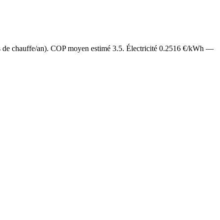
s de chauffe/an). COP moyen estimé
3.5
. Électricité
0.2516
€/kWh —