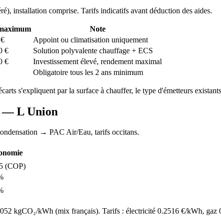
ré
), installation comprise. Tarifs indicatifs avant déduction des aides.
 maximum
Note
€
Appoint ou climatisation uniquement
0
€
Solution polyvalente chauffage + ECS
0
€
Investissement élevé, rendement maximal
Obligatoire tous les 2 ans minimum
écarts s'expliquent par la surface à chauffer, le type d'émetteurs existants 
AC —
L Union
condensation
→ PAC Air/Eau,
tarifs occitans
.
onomie
5
(COP)
%
%
52 kgCO₂/kWh (mix français). Tarifs : électricité
0.2516
€/kWh, gaz