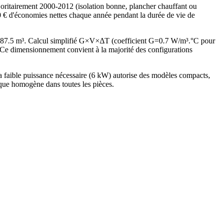
ritairement 2000-2012 (isolation bonne, plancher chauffant ou
70 € d'économies nettes chaque année pendant la durée de vie de
287.5 m³. Calcul simplifié G×V×ΔT (coefficient G=0.7 W/m³.°C pour
e dimensionnement convient à la majorité des configurations
faible puissance nécessaire (6 kW) autorise des modèles compacts,
ique homogène dans toutes les pièces.