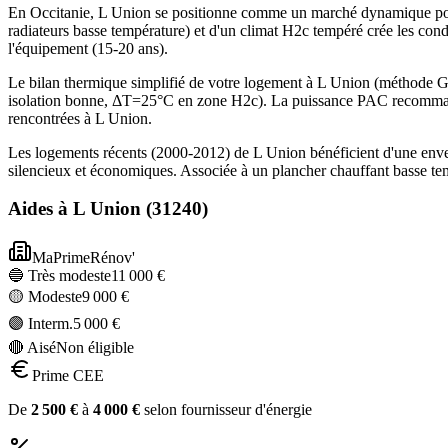
En Occitanie, L Union se positionne comme un marché dynamique pour
radiateurs basse température) et d'un climat H2c tempéré crée les con
l'équipement (15-20 ans).
Le bilan thermique simplifié de votre logement à L Union (méthode
isolation bonne, ΔT=25°C en zone H2c). La puissance PAC recommandé
rencontrées à L Union.
Les logements récents (2000-2012) de L Union bénéficient d'une env
silencieux et économiques. Associée à un plancher chauffant basse te
Aides à
L Union
(
31240
)
MaPrimeRénov'
🔵 Très modeste
11 000
€
🟡 Modeste
9 000
€
🟣 Interm.
5 000
€
🔴 Aisé
Non éligible
Prime CEE
De
2 500
€
à
4 000
€
selon fournisseur d'énergie