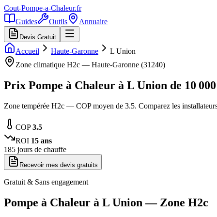
Cout-Pompe-a-Chaleur
.fr
Guides
Outils
Annuaire
Devis Gratuit
Accueil
Haute-Garonne
L Union
Zone climatique
H2c
—
Haute-Garonne
(
31240
)
Prix Pompe à Chaleur à
L Union
de
10 000
Zone tempérée H2c — COP moyen de 3.5. Comparez les installateur
COP
3.5
ROI
15
ans
185
jours de chauffe
Recevoir mes devis gratuits
Gratuit & Sans engagement
Pompe à Chaleur à
L Union
— Zone
H2c