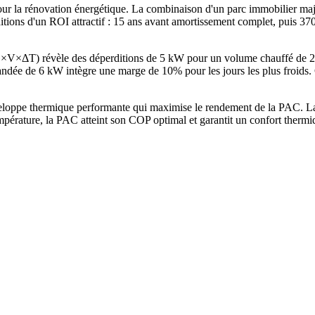
 la rénovation énergétique. La combinaison d'un parc immobilier majo
ditions d'un ROI attractif : 15 ans avant amortissement complet, puis 3
 G×V×ΔT) révèle des déperditions de 5 kW pour un volume chauffé de 
e de 6 kW intègre une marge de 10% pour les jours les plus froids. C
eloppe thermique performante qui maximise le rendement de la PAC. La 
mpérature, la PAC atteint son COP optimal et garantit un confort therm