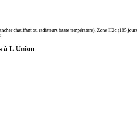
ancher chauffant ou radiateurs basse température
). Zone
H2c
(
185
jour
.
s à
L Union