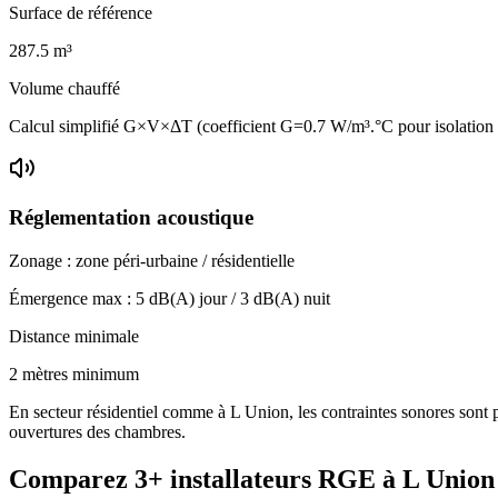
Surface de référence
287.5
m³
Volume chauffé
Calcul simplifié G×V×ΔT (coefficient G=0.7 W/m³.°C pour isolatio
Réglementation acoustique
Zonage :
zone péri-urbaine / résidentielle
Émergence max :
5
dB(A) jour /
3
dB(A) nuit
Distance minimale
2 mètres minimum
En secteur résidentiel comme à L Union, les contraintes sonores sont pl
ouvertures des chambres.
Comparez
3+
installateurs RGE à
L Union