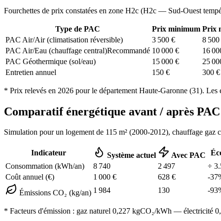
Fourchettes de prix constatées en zone
H2c
(
H2c — Sud-Ouest tempé
Type de PAC
Prix minimum
Prix
PAC Air/Air (climatisation réversible)
3 500
€
8 500
PAC Air/Eau (chauffage central)
Recommandé
10 000
€
16 00
PAC Géothermique (sol/eau)
15 000
€
25 00
Entretien annuel
150
€
300
€
* Prix relevés en
2026
pour le département
Haute-Garonne
(
31
). Les 
Comparatif énergétique avant / après P
Simulation pour un logement de
115
m² (
2000-2012
), chauffage
gaz 
Indicateur
Éc
Système actuel
Avec PAC
Consommation (kWh/an)
8 740
2 497
÷
3.
Coût annuel (€)
1 000
€
628
€
-
37
1 984
130
-
93
Émissions CO₂ (kg/an)
* Facteurs d'émission :
gaz naturel 0,227
kgCO₂/kWh — électricité 0,0