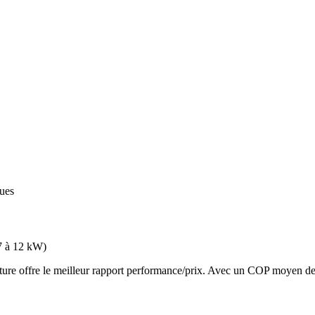
ques
7 à 12 kW
)
 offre le meilleur rapport performance/prix. Avec un COP moyen de 3.