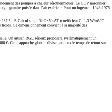
e rendement des pompes à chaleur aérothermiques. Le COP saisonnier
rgie gratuite puisée dans l'air extérieur. Pour un logement 1948-1975
de 237.5 m³. Calcul simplifié G×V×ΔT (coefficient G=1.3 W/m³.°C
froids. Ce dimensionnement convient à la majorité des
tuelle. Un artisan RGE sérieux proposera systématiquement un
 €. Cette approche globale divise par deux le temps de retour sur