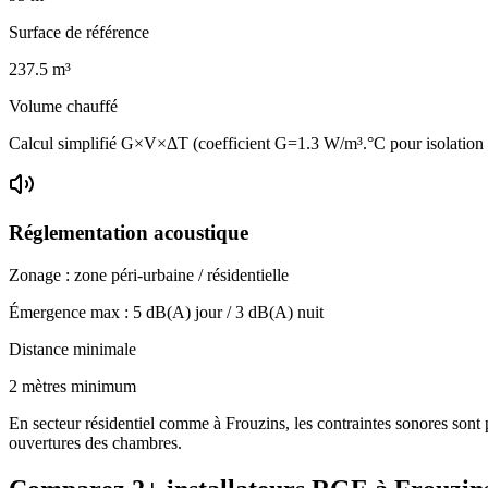
Surface de référence
237.5
m³
Volume chauffé
Calcul simplifié G×V×ΔT (coefficient G=1.3 W/m³.°C pour isolatio
Réglementation acoustique
Zonage :
zone péri-urbaine / résidentielle
Émergence max :
5
dB(A) jour /
3
dB(A) nuit
Distance minimale
2 mètres minimum
En secteur résidentiel comme à Frouzins, les contraintes sonores sont p
ouvertures des chambres.