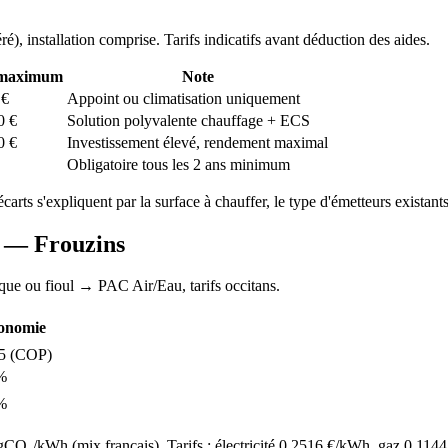
ré
), installation comprise. Tarifs indicatifs avant déduction des aides.
 maximum
Note
€
Appoint ou climatisation uniquement
0
€
Solution polyvalente chauffage + ECS
0
€
Investissement élevé, rendement maximal
Obligatoire tous les 2 ans minimum
écarts s'expliquent par la surface à chauffer, le type d'émetteurs existants 
AC —
Frouzins
ique ou fioul
→ PAC Air/Eau,
tarifs occitans
.
onomie
5
(COP)
%
%
O₂/kWh (mix français). Tarifs : électricité
0.2516
€/kWh, gaz
0.1144