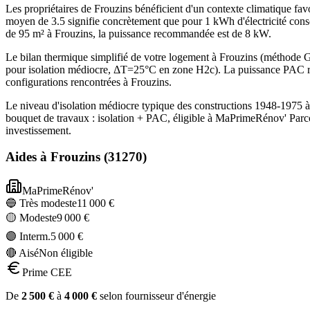
Les propriétaires de Frouzins bénéficient d'un contexte climatique f
moyen de 3.5 signifie concrètement que pour 1 kWh d'électricité cons
de 95 m² à Frouzins, la puissance recommandée est de 8 kW.
Le bilan thermique simplifié de votre logement à Frouzins (méthod
pour isolation médiocre, ΔT=25°C en zone H2c). La puissance PAC re
configurations rencontrées à Frouzins.
Le niveau d'isolation médiocre typique des constructions 1948-1975 
bouquet de travaux : isolation + PAC, éligible à MaPrimeRénov' Parc
investissement.
Aides à
Frouzins
(
31270
)
MaPrimeRénov'
🔵 Très modeste
11 000
€
🟡 Modeste
9 000
€
🟣 Interm.
5 000
€
🔴 Aisé
Non éligible
Prime CEE
De
2 500
€
à
4 000
€
selon fournisseur d'énergie