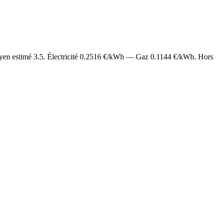
yen estimé
3.5
. Électricité
0.2516
€/kWh — Gaz
0.1144
€/kWh. Hors