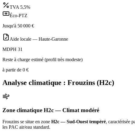
TVA
5,5%
Éco-PTZ
Jusqu'à
50 000
€
Aide locale —
Haute-Garonne
MDPH 31
Reste à charge estimé (profil très modeste)
à partir de
0
€
Analyse climatique :
Frouzins
(
H2c
)
Zone climatique
H2c
— Climat
modéré
Frouzins
se situe en zone
H2c — Sud-Ouest tempéré
, caractérisée 
les PAC air/eau standard
.