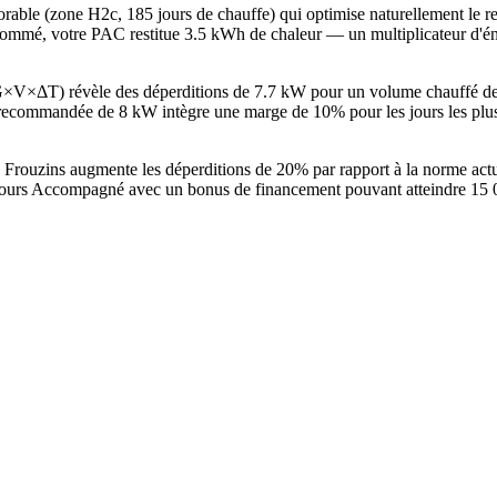
avorable (zone H2c, 185 jours de chauffe) qui optimise naturellement l
ommé, votre PAC restitue 3.5 kWh de chaleur — un multiplicateur d'éne
e G×V×ΔT) révèle des déperditions de 7.7 kW pour un volume chauffé 
commandée de 8 kW intègre une marge de 10% pour les jours les plus 
à Frouzins augmente les déperditions de 20% par rapport à la norme ac
ours Accompagné avec un bonus de financement pouvant atteindre 15 000