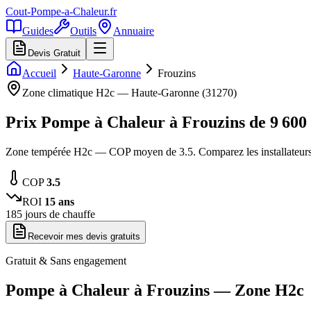
Cout-Pompe-a-Chaleur
.fr
Guides
Outils
Annuaire
Devis Gratuit
Accueil
Haute-Garonne
Frouzins
Zone climatique
H2c
—
Haute-Garonne
(
31270
)
Prix Pompe à Chaleur à
Frouzins
de
9 600
Zone tempérée H2c — COP moyen de 3.5. Comparez les installateur
COP
3.5
ROI
15
ans
185
jours de chauffe
Recevoir mes devis gratuits
Gratuit & Sans engagement
Pompe à Chaleur à
Frouzins
— Zone
H2c