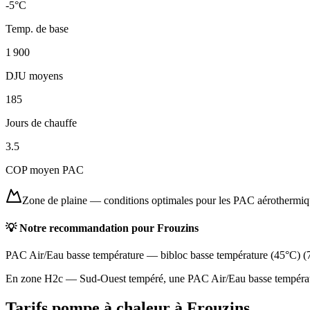
-5
°C
Temp. de base
1 900
DJU moyens
185
Jours de chauffe
3.5
COP moyen PAC
Zone de plaine
—
conditions optimales pour les PAC aérothermi
💡 Notre recommandation pour
Frouzins
PAC Air/Eau basse température
—
bibloc basse température (45°C)
(
En zone H2c — Sud-Ouest tempéré, une PAC Air/Eau basse température
Tarifs pompe à chaleur à
Frouzins