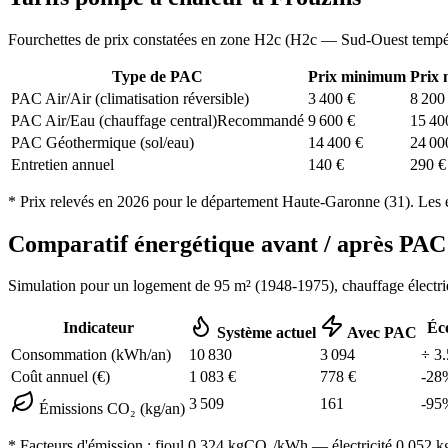
Fourchettes de prix constatées en zone
H2c
(
H2c — Sud-Ouest tempé
Type de PAC
Prix minimum
Prix
PAC Air/Air (climatisation réversible)
3 400
€
8 200
PAC Air/Eau (chauffage central)
Recommandé
9 600
€
15 40
PAC Géothermique (sol/eau)
14 400
€
24 00
Entretien annuel
140
€
290
€
* Prix relevés en
2026
pour le département
Haute-Garonne
(
31
). Les 
Comparatif énergétique avant / après P
Simulation pour un logement de
95
m² (
1948-1975
), chauffage
électr
Indicateur
Éc
Système actuel
Avec PAC
Consommation (kWh/an)
10 830
3 094
÷
3.
Coût annuel (€)
1 083
€
778
€
-
28
3 509
161
-
95
Émissions CO₂ (kg/an)
* Facteurs d'émission :
fioul 0,324
kgCO₂/kWh — électricité 0,052 kgC