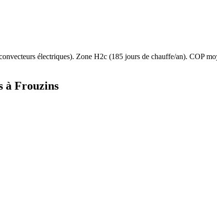
convecteurs électriques
). Zone
H2c
(
185
jours de chauffe/an). COP mo
s à
Frouzins