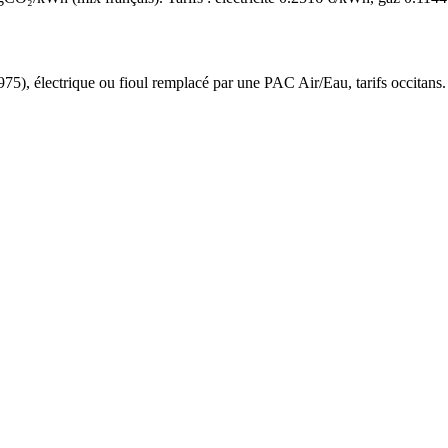
975
),
électrique ou fioul
remplacé par une PAC Air/Eau,
tarifs occitans
.