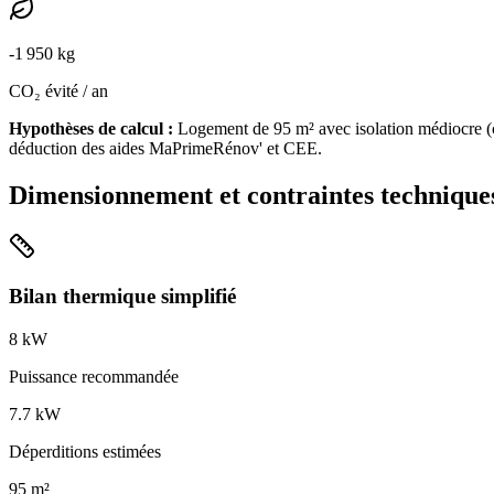
-
1 950
kg
CO₂ évité / an
Hypothèses de calcul :
Logement de
95
m² avec isolation
médiocre
(
déduction des aides MaPrimeRénov' et CEE.
Dimensionnement et contraintes technique
Bilan thermique simplifié
8
kW
Puissance recommandée
7.7
kW
Déperditions estimées
95
m²