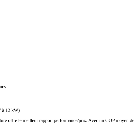
ques
7 à 12 kW
)
 offre le meilleur rapport performance/prix. Avec un COP moyen de 3.