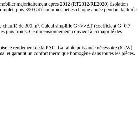
mobilier majoritairement après 2012 (RT2012/RE2020) (isolation
 complet, puis 390 € d'économies nettes chaque année pendant la durée
e chauffé de 300 m³. Calcul simplifié G×V×ΔT (coefficient G=0.7
 plus froids. Ce dimensionnement convient à la majorité des
se le rendement de la PAC. La faible puissance nécessaire (6 kW)
al et garantit un confort thermique homogène dans toutes les pièces.