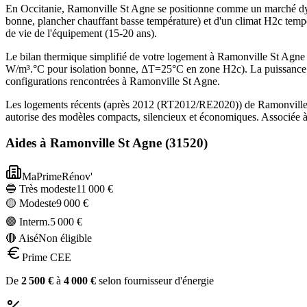
En Occitanie, Ramonville St Agne se positionne comme un marché dy
bonne, plancher chauffant basse température) et d'un climat H2c tempé
de vie de l'équipement (15-20 ans).
Le bilan thermique simplifié de votre logement à Ramonville St Ag
W/m³.°C pour isolation bonne, ΔT=25°C en zone H2c). La puissance 
configurations rencontrées à Ramonville St Agne.
Les logements récents (après 2012 (RT2012/RE2020)) de Ramonville S
autorise des modèles compacts, silencieux et économiques. Associée à
Aides à
Ramonville St Agne
(
31520
)
MaPrimeRénov'
🔵 Très modeste
11 000
€
🟡 Modeste
9 000
€
🟣 Interm.
5 000
€
🔴 Aisé
Non éligible
Prime CEE
De
2 500
€
à
4 000
€
selon fournisseur d'énergie