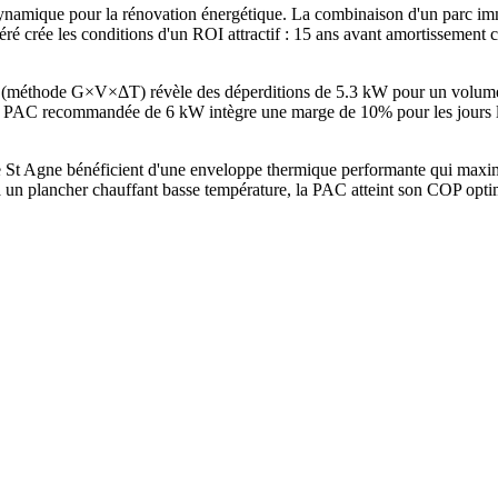
namique pour la rénovation énergétique. La combinaison d'un parc im
ré crée les conditions d'un ROI attractif : 15 ans avant amortissement
ne (méthode G×V×ΔT) révèle des déperditions de 5.3 kW pour un volum
PAC recommandée de 6 kW intègre une marge de 10% pour les jours les
t Agne bénéficient d'une enveloppe thermique performante qui maximi
 un plancher chauffant basse température, la PAC atteint son COP optim