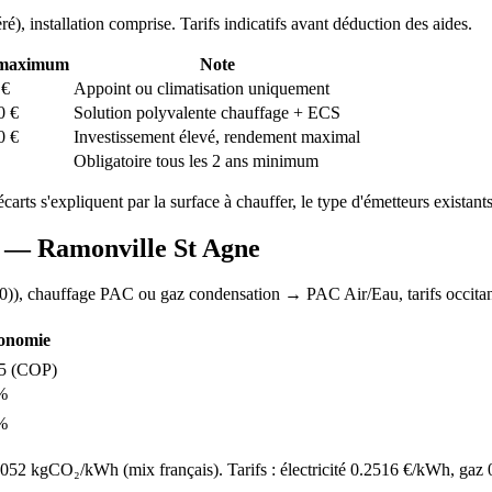
ré
), installation comprise. Tarifs indicatifs avant déduction des aides.
 maximum
Note
€
Appoint ou climatisation uniquement
0
€
Solution polyvalente chauffage + ECS
0
€
Investissement élevé, rendement maximal
Obligatoire tous les 2 ans minimum
écarts s'expliquent par la surface à chauffer, le type d'émetteurs existants 
AC —
Ramonville St Agne
0)
), chauffage
PAC ou gaz condensation
→ PAC Air/Eau,
tarifs occita
onomie
5
(COP)
%
%
52 kgCO₂/kWh (mix français). Tarifs : électricité
0.2516
€/kWh, gaz