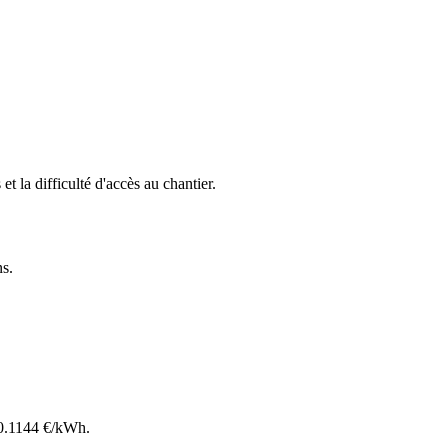
et la difficulté d'accès au chantier.
ns
.
0.1144
€/kWh.