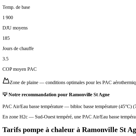
Temp. de base
1 900
DJU moyens
185
Jours de chauffe
3.5
COP moyen PAC
Zone de plaine
—
conditions optimales pour les PAC aérothermi
💡 Notre recommandation pour
Ramonville St Agne
PAC Air/Eau basse température
—
bibloc basse température (45°C)
(
En zone H2c — Sud-Ouest tempéré, une PAC Air/Eau basse température
Tarifs pompe à chaleur à
Ramonville St A