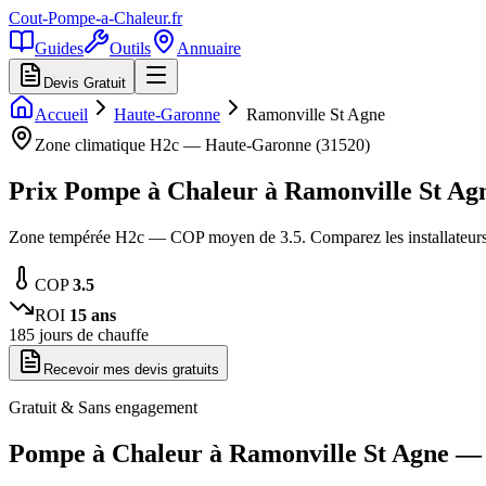
Cout-Pompe-a-Chaleur
.fr
Guides
Outils
Annuaire
Devis Gratuit
Accueil
Haute-Garonne
Ramonville St Agne
Zone climatique
H2c
—
Haute-Garonne
(
31520
)
Prix Pompe à Chaleur à
Ramonville St Ag
Zone tempérée H2c — COP moyen de 3.5. Comparez les installateur
COP
3.5
ROI
15
ans
185
jours de chauffe
Recevoir mes devis gratuits
Gratuit & Sans engagement
Pompe à Chaleur à
Ramonville St Agne
— 