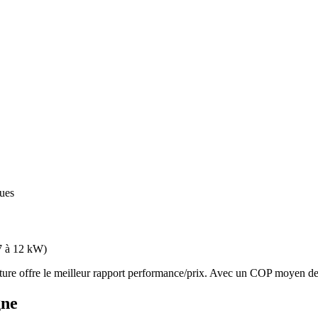
ques
7 à 12 kW
)
 offre le meilleur rapport performance/prix. Avec un COP moyen de 3.
gne