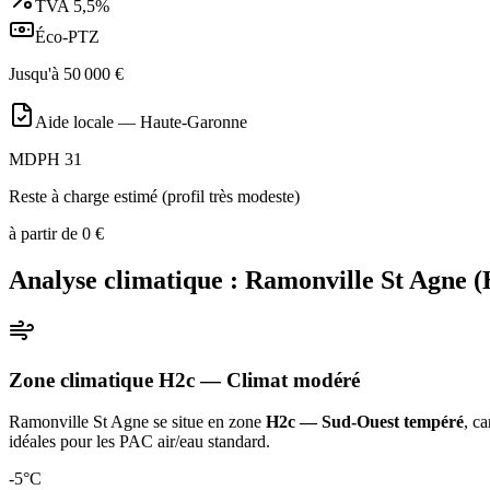
TVA
5,5%
Éco-PTZ
Jusqu'à
50 000
€
Aide locale —
Haute-Garonne
MDPH 31
Reste à charge estimé (profil très modeste)
à partir de
0
€
Analyse climatique :
Ramonville St Agne
(
Zone climatique
H2c
— Climat
modéré
Ramonville St Agne
se situe en zone
H2c — Sud-Ouest tempéré
, c
idéales pour les PAC air/eau standard
.
-5
°C