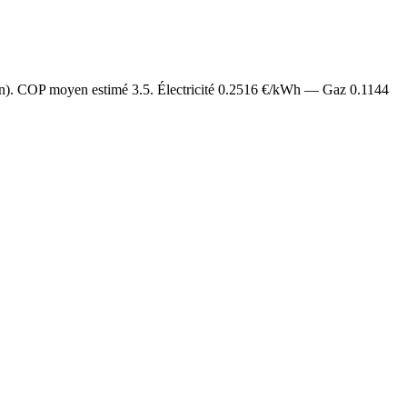
an). COP moyen estimé
3.5
. Électricité
0.2516
€/kWh — Gaz
0.1144