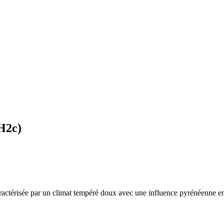
H2c
)
aractérisée par un
climat tempéré doux avec une influence pyrénéenne en a