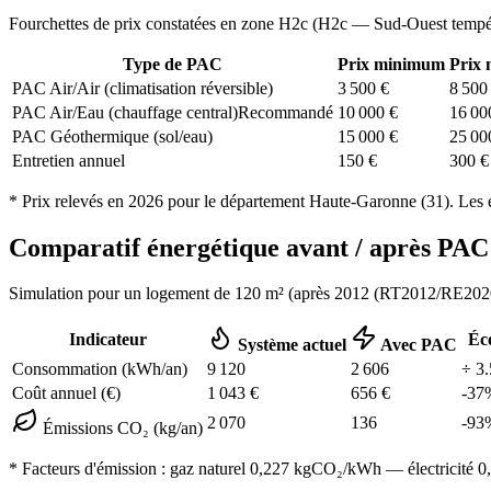
Fourchettes de prix constatées en zone
H2c
(
H2c — Sud-Ouest tempé
Type de PAC
Prix minimum
Prix
PAC Air/Air (climatisation réversible)
3 500
€
8 500
PAC Air/Eau (chauffage central)
Recommandé
10 000
€
16 00
PAC Géothermique (sol/eau)
15 000
€
25 00
Entretien annuel
150
€
300
€
* Prix relevés en
2026
pour le département
Haute-Garonne
(
31
). Les 
Comparatif énergétique avant / après P
Simulation pour un logement de
120
m² (
après 2012 (RT2012/RE202
Indicateur
Éc
Système actuel
Avec PAC
Consommation (kWh/an)
9 120
2 606
÷
3.
Coût annuel (€)
1 043
€
656
€
-
37
2 070
136
-
93
Émissions CO₂ (kg/an)
* Facteurs d'émission :
gaz naturel 0,227
kgCO₂/kWh — électricité 0,0