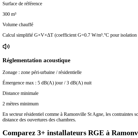
Surface de référence
300
m³
Volume chauffé
Calcul simplifié G×V×ΔT (coefficient G=0.7 W/m³.°C pour isolatio
Réglementation acoustique
Zonage :
zone péri-urbaine / résidentielle
Émergence max :
5
dB(A) jour /
3
dB(A) nuit
Distance minimale
2 mètres minimum
En secteur résidentiel comme à Ramonville St Agne, les contraintes son
distance des ouvertures des chambres.
Comparez
3+
installateurs RGE à
Ramonvi