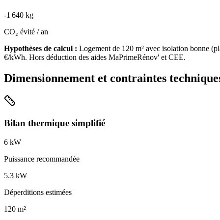
-
1 640
kg
CO₂ évité / an
Hypothèses de calcul :
Logement de
120
m² avec isolation
bonne
(
pl
€/kWh. Hors déduction des aides MaPrimeRénov' et CEE.
Dimensionnement et contraintes technique
Bilan thermique simplifié
6
kW
Puissance recommandée
5.3
kW
Déperditions estimées
120
m²