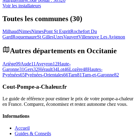
Marguerittes
Code postal :
30320
Voir les installateurs
Toutes les communes (30)
Milhaud
Nimes
Nimes
Pont St Esprit
Rochefort Du
Gard
Roquemaure
St Gilles
Uzes
Vauvert
Villeneuve Les Avignon
Autres départements en
Occitanie
Ariège
09
Aude
11
Aveyron
12
Haute-
Garonne
31
Gers
32
Hérault
34
Lot
46
Lozère
48
Hautes-
Pyrénées
65
Pyrénées-Orientales
66
Tarn
81
Tarn-et-Garonne
82
Cout-Pompe-a-Chaleur
.fr
Le guide de référence pour estimer le prix de votre pompe-a-chaleur
en France. Comparez, économisez et restez autonome chez vous.
Informations
Accueil
Guides & Conseils