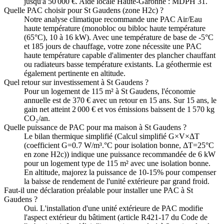
jusqu'à 50 000 €. Aide locale Haute-Garonne : MDPH 31.
Quelle PAC choisir pour St Gaudens (zone H2c) ?
Notre analyse climatique recommande une PAC Air/Eau
haute température (monobloc ou bibloc haute température
(65°C), 10 à 16 kW). Avec une température de base de -5°C
et 185 jours de chauffage, votre zone nécessite une PAC
haute température capable d'alimenter des plancher chauffant
ou radiateurs basse température existants. La géothermie est
également pertinente en altitude.
Quel retour sur investissement à St Gaudens ?
Pour un logement de 115 m² à St Gaudens, l'économie
annuelle est de 370 € avec un retour en 15 ans. Sur 15 ans, le
gain net atteint 2 000 € et vos émissions baissent de 1 570 kg
CO₂/an.
Quelle puissance de PAC pour ma maison à St Gaudens ?
Le bilan thermique simplifié (Calcul simplifié G×V×ΔT
(coefficient G=0.7 W/m³.°C pour isolation bonne, ΔT=25°C
en zone H2c)) indique une puissance recommandée de 6 kW
pour un logement type de 115 m² avec une isolation bonne.
En altitude, majorez la puissance de 10-15% pour compenser
la baisse de rendement de l'unité extérieure par grand froid.
Faut-il une déclaration préalable pour installer une PAC à St
Gaudens ?
Oui. L'installation d'une unité extérieure de PAC modifie
l'aspect extérieur du bâtiment (article R421-17 du Code de