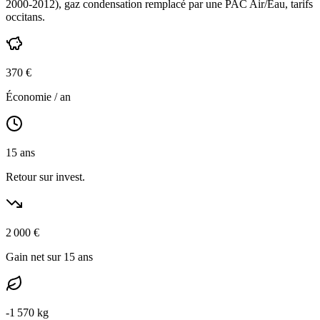
2000-2012
),
gaz condensation
remplacé par une PAC Air/Eau,
tarifs
occitans
.
370
€
Économie / an
15
ans
Retour sur invest.
2 000
€
Gain net sur 15 ans
-
1 570
kg