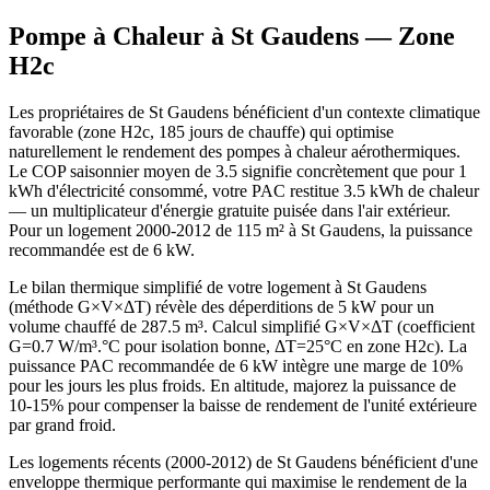
Pompe à Chaleur à
St Gaudens
— Zone
H2c
Les propriétaires de St Gaudens bénéficient d'un contexte climatique
favorable (zone H2c, 185 jours de chauffe) qui optimise
naturellement le rendement des pompes à chaleur aérothermiques.
Le COP saisonnier moyen de 3.5 signifie concrètement que pour 1
kWh d'électricité consommé, votre PAC restitue 3.5 kWh de chaleur
— un multiplicateur d'énergie gratuite puisée dans l'air extérieur.
Pour un logement 2000-2012 de 115 m² à St Gaudens, la puissance
recommandée est de 6 kW.
Le bilan thermique simplifié de votre logement à St Gaudens
(méthode G×V×ΔT) révèle des déperditions de 5 kW pour un
volume chauffé de 287.5 m³. Calcul simplifié G×V×ΔT (coefficient
G=0.7 W/m³.°C pour isolation bonne, ΔT=25°C en zone H2c). La
puissance PAC recommandée de 6 kW intègre une marge de 10%
pour les jours les plus froids. En altitude, majorez la puissance de
10-15% pour compenser la baisse de rendement de l'unité extérieure
par grand froid.
Les logements récents (2000-2012) de St Gaudens bénéficient d'une
enveloppe thermique performante qui maximise le rendement de la