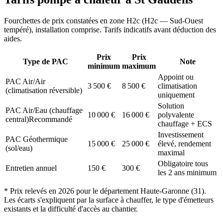
Fourchettes de prix constatées en zone
H2c
(
H2c — Sud-Ouest
tempéré
), installation comprise. Tarifs indicatifs avant déduction des
aides.
Prix
Prix
Type de PAC
Note
minimum
maximum
Appoint ou
PAC Air/Air
3 500
€
8 500
€
climatisation
(climatisation réversible)
uniquement
Solution
PAC Air/Eau (chauffage
10 000
€
16 000
€
polyvalente
central)
Recommandé
chauffage + ECS
Investissement
PAC Géothermique
15 000
€
25 000
€
élevé, rendement
(sol/eau)
maximal
Obligatoire tous
Entretien annuel
150
€
300
€
les 2 ans minimum
* Prix relevés en
2026
pour le département
Haute-Garonne
(
31
).
Les écarts s'expliquent par la surface à chauffer, le type d'émetteurs
existants et la difficulté d'accès au chantier.