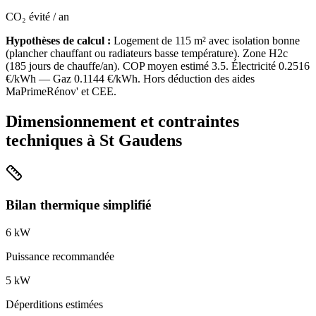
CO₂ évité / an
Hypothèses de calcul :
Logement de
115
m² avec isolation
bonne
(
plancher chauffant ou radiateurs basse température
). Zone
H2c
(
185
jours de chauffe/an). COP moyen estimé
3.5
. Électricité
0.2516
€/kWh — Gaz
0.1144
€/kWh. Hors déduction des aides
MaPrimeRénov' et CEE.
Dimensionnement et contraintes
techniques à
St Gaudens
Bilan thermique simplifié
6
kW
Puissance recommandée
5
kW
Déperditions estimées