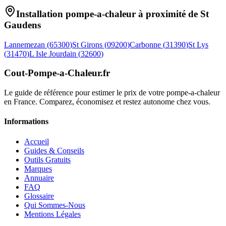
Installation pompe-a-chaleur à proximité de
St
Gaudens
Lannemezan
(
65300
)
St Girons
(
09200
)
Carbonne
(
31390
)
St Lys
(
31470
)
L Isle Jourdain
(
32600
)
Cout-Pompe-a-Chaleur
.fr
Le guide de référence pour estimer le prix de votre pompe-a-chaleur
en France. Comparez, économisez et restez autonome chez vous.
Informations
Accueil
Guides & Conseils
Outils Gratuits
Marques
Annuaire
FAQ
Glossaire
Qui Sommes-Nous
Mentions Légales