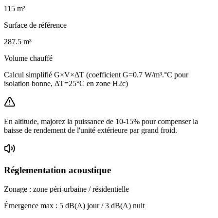
115
m²
Surface de référence
287.5
m³
Volume chauffé
Calcul simplifié G×V×ΔT (coefficient G=0.7 W/m³.°C pour
isolation bonne, ΔT=25°C en zone H2c)
En altitude, majorez la puissance de 10-15% pour compenser la
baisse de rendement de l'unité extérieure par grand froid.
Réglementation acoustique
Zonage :
zone péri-urbaine / résidentielle
Émergence max :
5
dB(A) jour /
3
dB(A) nuit