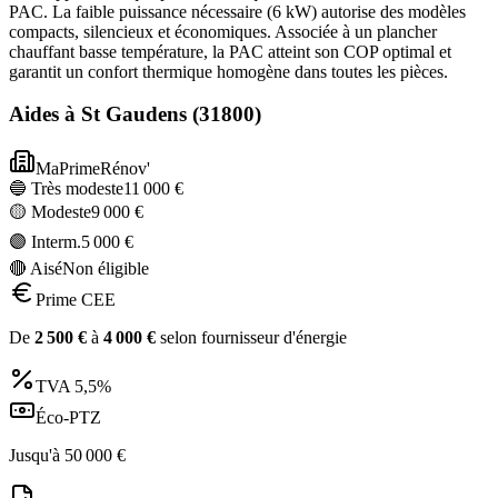
PAC. La faible puissance nécessaire (6 kW) autorise des modèles
compacts, silencieux et économiques. Associée à un plancher
chauffant basse température, la PAC atteint son COP optimal et
garantit un confort thermique homogène dans toutes les pièces.
Aides à
St Gaudens
(
31800
)
MaPrimeRénov'
🔵 Très modeste
11 000
€
🟡 Modeste
9 000
€
🟣 Interm.
5 000
€
🔴 Aisé
Non éligible
Prime CEE
De
2 500
€
à
4 000
€
selon fournisseur d'énergie
TVA
5,5%
Éco-PTZ
Jusqu'à
50 000
€