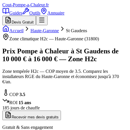
Cout-Pompe-a-Chaleur
.fr
Guides
Outils
Annuaire
Devis Gratuit
Accueil
Haute-Garonne
St Gaudens
Zone climatique
H2c
—
Haute-Garonne
(
31800
)
Prix Pompe à Chaleur à
St Gaudens
de
10 000
€ à
16 000
€ — Zone
H2c
Zone tempérée H2c — COP moyen de 3.5. Comparez les
installateurs RGE du Haute-Garonne et économisez jusqu'à 370
€/an.
COP
3.5
ROI
15
ans
185
jours de chauffe
Recevoir mes devis gratuits
Gratuit & Sans engagement