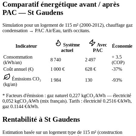
Comparatif énergétique avant / après
PAC —
St Gaudens
Simulation pour un logement de
115
m² (
2000-2012
), chauffage
gaz
condensation
→ PAC Air/Eau,
tarifs occitans
.
Système
Avec
Indicateur
Économie
actuel
PAC
Consommation
÷
3.5
8 740
2 497
(kWh/an)
(COP)
Coût annuel (€)
1 000
€
628
€
-
37
%
Émissions CO₂
1 984
130
-
93
%
(kg/an)
* Facteurs d'émission :
gaz naturel 0,227
kgCO₂/kWh — électricité
0,052 kgCO₂/kWh (mix français). Tarifs : électricité
0.2516
€/kWh,
gaz
0.1144
€/kWh.
Rentabilité à
St Gaudens
Estimation basée sur un logement type de
115
m² (construction