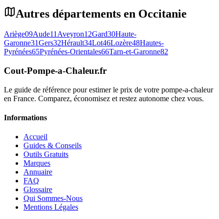
Autres départements en
Occitanie
Ariège
09
Aude
11
Aveyron
12
Gard
30
Haute-
Garonne
31
Gers
32
Hérault
34
Lot
46
Lozère
48
Hautes-
Pyrénées
65
Pyrénées-Orientales
66
Tarn-et-Garonne
82
Cout-Pompe-a-Chaleur
.fr
Le guide de référence pour estimer le prix de votre pompe-a-chaleur
en France. Comparez, économisez et restez autonome chez vous.
Informations
Accueil
Guides & Conseils
Outils Gratuits
Marques
Annuaire
FAQ
Glossaire
Qui Sommes-Nous
Mentions Légales