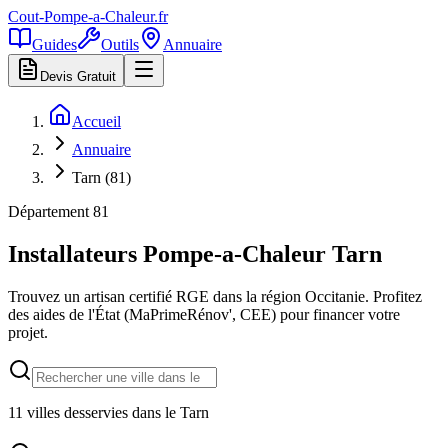
Cout-Pompe-a-Chaleur
.fr
Guides
Outils
Annuaire
Devis Gratuit
Accueil
Annuaire
Tarn (81)
Département
81
Installateurs Pompe-a-Chaleur
Tarn
Trouvez un artisan certifié RGE dans la région
Occitanie
. Profitez
des aides de l'État (MaPrimeRénov', CEE) pour financer votre
projet.
11
villes desservies dans le
Tarn