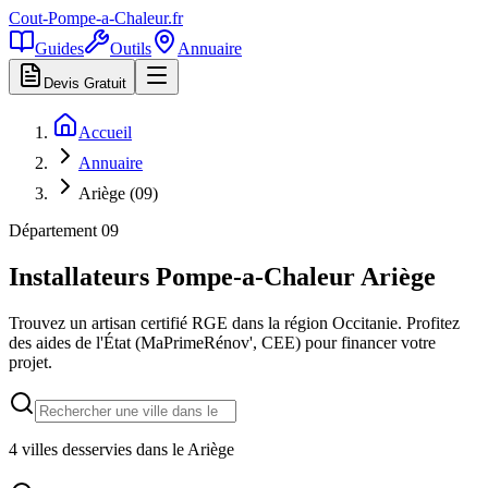
Cout-Pompe-a-Chaleur
.fr
Guides
Outils
Annuaire
Devis Gratuit
Accueil
Annuaire
Ariège (09)
Département
09
Installateurs Pompe-a-Chaleur
Ariège
Trouvez un artisan certifié RGE dans la région
Occitanie
. Profitez
des aides de l'État (MaPrimeRénov', CEE) pour financer votre
projet.
4
villes desservies dans le
Ariège