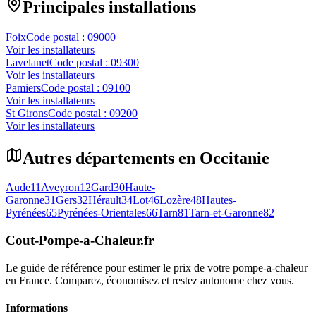
Principales installations
Foix
Code postal :
09000
Voir les installateurs
Lavelanet
Code postal :
09300
Voir les installateurs
Pamiers
Code postal :
09100
Voir les installateurs
St Girons
Code postal :
09200
Voir les installateurs
Autres départements en
Occitanie
Aude
11
Aveyron
12
Gard
30
Haute-
Garonne
31
Gers
32
Hérault
34
Lot
46
Lozère
48
Hautes-
Pyrénées
65
Pyrénées-Orientales
66
Tarn
81
Tarn-et-Garonne
82
Cout-Pompe-a-Chaleur
.fr
Le guide de référence pour estimer le prix de votre pompe-a-chaleur
en France. Comparez, économisez et restez autonome chez vous.
Informations