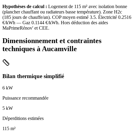
Hypothèses de calcul :
Logement de
115
m² avec isolation
bonne
(
plancher chauffant ou radiateurs basse température
). Zone
H2c
(
185
jours de chauffe/an). COP moyen estimé
3.5
. Électricité
0.2516
€/kWh — Gaz
0.1144
€/kWh. Hors déduction des aides
MaPrimeRénov' et CEE.
Dimensionnement et contraintes
techniques à
Aucamville
Bilan thermique simplifié
6
kW
Puissance recommandée
5
kW
Déperditions estimées
115
m²