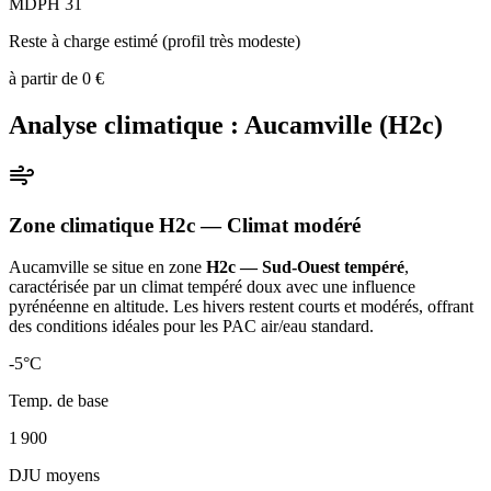
MDPH 31
Reste à charge estimé (profil très modeste)
à partir de
0
€
Analyse climatique :
Aucamville
(
H2c
)
Zone climatique
H2c
— Climat
modéré
Aucamville
se situe en zone
H2c — Sud-Ouest tempéré
,
caractérisée par un
climat tempéré doux avec une influence
pyrénéenne en altitude. Les hivers restent courts et modérés, offrant
des conditions idéales pour les PAC air/eau standard
.
-5
°C
Temp. de base
1 900
DJU moyens