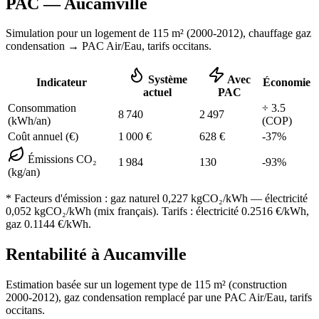
PAC —
Aucamville
Simulation pour un logement de
115
m² (
2000-2012
), chauffage
gaz
condensation
→ PAC Air/Eau,
tarifs occitans
.
Système
Avec
Indicateur
Économie
actuel
PAC
Consommation
÷
3.5
8 740
2 497
(kWh/an)
(COP)
Coût annuel (€)
1 000
€
628
€
-
37
%
Émissions CO₂
1 984
130
-
93
%
(kg/an)
* Facteurs d'émission :
gaz naturel 0,227
kgCO₂/kWh — électricité
0,052 kgCO₂/kWh (mix français). Tarifs : électricité
0.2516
€/kWh,
gaz
0.1144
€/kWh.
Rentabilité à
Aucamville
Estimation basée sur un logement type de
115
m² (construction
2000-2012
),
gaz condensation
remplacé par une PAC Air/Eau,
tarifs
occitans
.