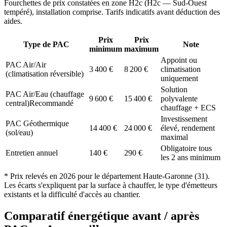
Fourchettes de prix constatées en zone
H2c
(
H2c — Sud-Ouest
tempéré
), installation comprise. Tarifs indicatifs avant déduction des
aides.
Prix
Prix
Type de PAC
Note
minimum
maximum
Appoint ou
PAC Air/Air
3 400
€
8 200
€
climatisation
(climatisation réversible)
uniquement
Solution
PAC Air/Eau (chauffage
9 600
€
15 400
€
polyvalente
central)
Recommandé
chauffage + ECS
Investissement
PAC Géothermique
14 400
€
24 000
€
élevé, rendement
(sol/eau)
maximal
Obligatoire tous
Entretien annuel
140
€
290
€
les 2 ans minimum
* Prix relevés en
2026
pour le département
Haute-Garonne
(
31
).
Les écarts s'expliquent par la surface à chauffer, le type d'émetteurs
existants et la difficulté d'accès au chantier.
Comparatif énergétique avant / après