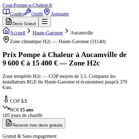
Cout-Pompe-a-Chaleur
.fr
Guides
Outils
Annuaire
Devis Gratuit
Accueil
Haute-Garonne
Aucamville
Zone climatique
H2c
—
Haute-Garonne
(
31140
)
Prix Pompe à Chaleur à
Aucamville
de
9 600
€ à
15 400
€ — Zone
H2c
Zone tempérée H2c — COP moyen de 3.5. Comparez les
installateurs RGE du Haute-Garonne et économisez jusqu'à 370
€/an.
COP
3.5
ROI
15
ans
185
jours de chauffe
Recevoir mes devis gratuits
Gratuit & Sans engagement