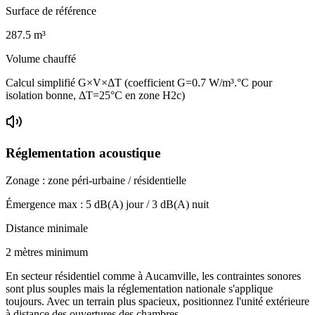
Surface de référence
287.5
m³
Volume chauffé
Calcul simplifié G×V×ΔT (coefficient G=0.7 W/m³.°C pour
isolation bonne, ΔT=25°C en zone H2c)
Réglementation acoustique
Zonage :
zone péri-urbaine / résidentielle
Émergence max :
5
dB(A) jour /
3
dB(A) nuit
Distance minimale
2 mètres minimum
En secteur résidentiel comme à Aucamville, les contraintes sonores
sont plus souples mais la réglementation nationale s'applique
toujours. Avec un terrain plus spacieux, positionnez l'unité extérieure
à distance des ouvertures des chambres.