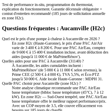
Test de performance in-situ, programmation du thermostat,
explication du fonctionnement. Garantie décennale obligatoire +
contrat d'entretien recommandé (185 jours de sollicitation annuelle
en zone H2c).
Questions fréquentes :
Aucamville
(
H2c
)
Quel est le prix d'une pompe à chaleur à Aucamville en 2026 ?
En zone H2c (Haute-Garonne), le prix d'une PAC Air/Air
varie de 3 400 € à 8 200 €. Pour une PAC Air/Eau, comptez
de 9 600 € à 15 400 € installation incluse, avant déduction des
aides (jusqu'à 11 000 € de MaPrimeRénov').
Quelles aides pour une PAC à Aucamville (31140) ?
À Aucamville, les aides cumulables incluent :
MaPrimeRénov' (de 5 000 € à 11 000 € selon revenus), la
Prime CEE (2 500 € à 4 000 €), TVA 5,5%, et Éco-PTZ
jusqu'à 50 000 €. Aide locale Haute-Garonne : MDPH 31.
Quelle PAC choisir pour Aucamville (zone H2c) ?
Notre analyse climatique recommande une PAC Air/Eau
basse température (bibloc basse température (45°C), 7 à 12
kW). En zone H2c — Sud-Ouest tempéré, une PAC Air/Eau
basse température offre le meilleur rapport performance/prix.
Avec un COP moyen de 3.5, elle couvre efficacement vos
besoins sur 185 jours de chauffe.