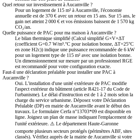
Quel retour sur investissement à Aucamville ?
Pour un logement de 115 m² à Aucamville, l'économie
annuelle est de 370 € avec un retour en 15 ans. Sur 15 ans, le
gain net atteint 2 000 € et vos émissions baissent de 1 570 kg
CO₂/an.
Quelle puissance de PAC pour ma maison à Aucamville ?
Le bilan thermique simplifié (Calcul simplifié G×V×ΔT
(coefficient G=0.7 W/m³.°C pour isolation bonne, ΔT=25°C
en zone H2c)) indique une puissance recommandée de 6 kW
pour un logement type de 115 m² avec une isolation bonne.
Un dimensionnement sur mesure par un professionnel RGE
est recommandé pour votre configuration exacte.
Faut-il une déclaration préalable pour installer une PAC à
Aucamville ?
Oui. L'installation d'une unité extérieure de PAC modifie
l'aspect extérieur du bâtiment (article R421-17 du Code de
l'urbanisme). Le délai d'instruction est de 1 à 2 mois selon la
charge du service urbanisme. Déposez votre Déclaration
Préalable (DP) en mairie de Aucamville avant le début des
travaux. Le formulaire Cerfa n°13703*09 est disponible en
ligne. Joignez un plan de masse indiquant l'emplacement de
l'unité extérieure. ⚠️ Le département Haute-Garonne
comporte plusieurs secteurs protégés (périmètres ABF, sites
classés). Vérifiez auprès de la mairie de Aucamville si votre