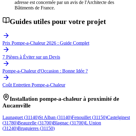
adresse est concernée par un avis de l'Architecte des
Bâtiments de France.
Guides utiles pour votre projet
Prix Pompe-a-Chaleur 2026 : Guide Complet
7 Pièges à Éviter sur un Devis
Pompe-a-Chaleur d'Occasion : Bonne Idée ?
Coût Entretien Pompe-a-Chaleur
Installation pompe-a-chaleur à proximité de
Aucamville
Launaguet
(
31140
)
St Alban
(
31140
)
Fenouillet
(
31150
)
Castelginest
(
31780
)
Beauzelle
(
31700
)
Blagnac
(
31700
)
L Union
(
31240
)
Bruguieres
(
31150
)