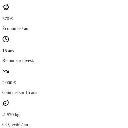
370
€
Économie / an
15
ans
Retour sur invest.
2 000
€
Gain net sur 15 ans
-
1 570
kg
CO₂ évité / an