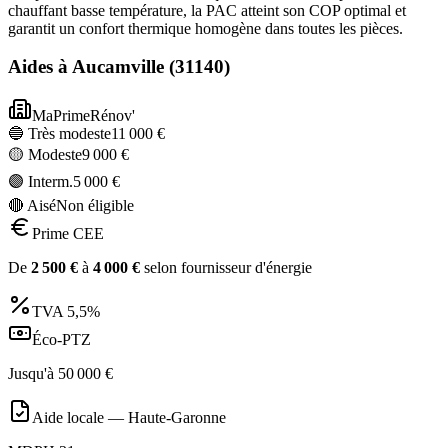
chauffant basse température, la PAC atteint son COP optimal et
garantit un confort thermique homogène dans toutes les pièces.
Aides à
Aucamville
(
31140
)
MaPrimeRénov'
🔵 Très modeste
11 000
€
🟡 Modeste
9 000
€
🟣 Interm.
5 000
€
🔴 Aisé
Non éligible
Prime CEE
De
2 500
€
à
4 000
€
selon fournisseur d'énergie
TVA
5,5%
Éco-PTZ
Jusqu'à
50 000
€
Aide locale —
Haute-Garonne