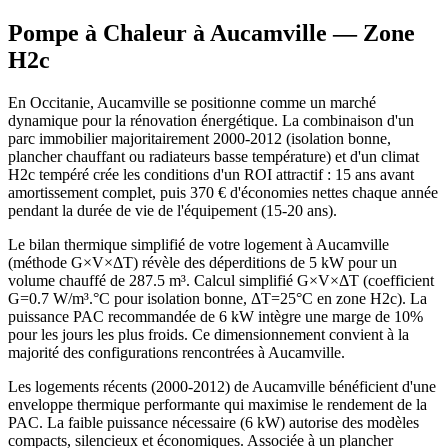
Pompe à Chaleur à
Aucamville
— Zone
H2c
En Occitanie, Aucamville se positionne comme un marché
dynamique pour la rénovation énergétique. La combinaison d'un
parc immobilier majoritairement 2000-2012 (isolation bonne,
plancher chauffant ou radiateurs basse température) et d'un climat
H2c tempéré crée les conditions d'un ROI attractif : 15 ans avant
amortissement complet, puis 370 € d'économies nettes chaque année
pendant la durée de vie de l'équipement (15-20 ans).
Le bilan thermique simplifié de votre logement à Aucamville
(méthode G×V×ΔT) révèle des déperditions de 5 kW pour un
volume chauffé de 287.5 m³. Calcul simplifié G×V×ΔT (coefficient
G=0.7 W/m³.°C pour isolation bonne, ΔT=25°C en zone H2c). La
puissance PAC recommandée de 6 kW intègre une marge de 10%
pour les jours les plus froids. Ce dimensionnement convient à la
majorité des configurations rencontrées à Aucamville.
Les logements récents (2000-2012) de Aucamville bénéficient d'une
enveloppe thermique performante qui maximise le rendement de la
PAC. La faible puissance nécessaire (6 kW) autorise des modèles
compacts, silencieux et économiques. Associée à un plancher