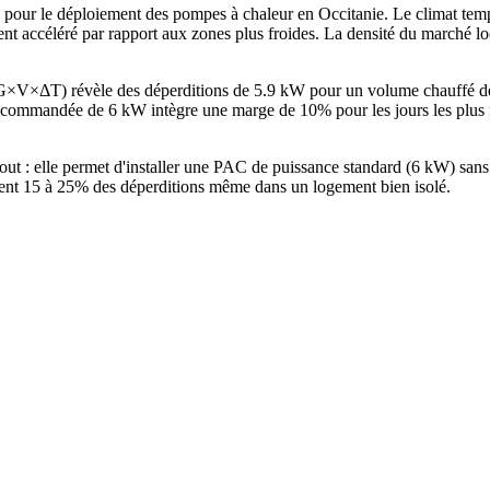
ue pour le déploiement des pompes à chaleur en Occitanie. Le climat te
nt accéléré par rapport aux zones plus froides. La densité du marché loc
e G×V×ΔT) révèle des déperditions de 5.9 kW pour un volume chauffé 
commandée de 6 kW intègre une marge de 10% pour les jours les plus fr
tout : elle permet d'installer une PAC de puissance standard (6 kW) sa
ntent 15 à 25% des déperditions même dans un logement bien isolé.