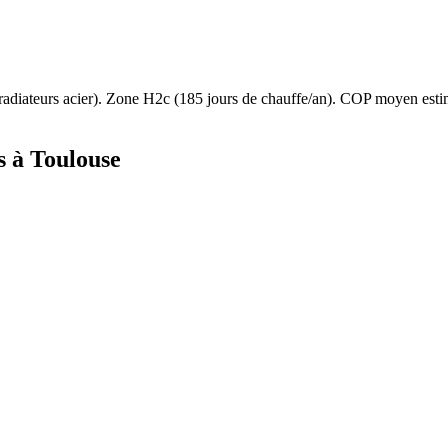
radiateurs acier
). Zone
H2c
(
185
jours de chauffe/an). COP moyen est
s à
Toulouse