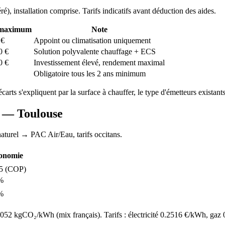
ré
), installation comprise. Tarifs indicatifs avant déduction des aides.
 maximum
Note
€
Appoint ou climatisation uniquement
0
€
Solution polyvalente chauffage + ECS
0
€
Investissement élevé, rendement maximal
Obligatoire tous les 2 ans minimum
écarts s'expliquent par la surface à chauffer, le type d'émetteurs existants 
AC —
Toulouse
aturel
→ PAC Air/Eau,
tarifs occitans
.
onomie
5
(COP)
%
%
52 kgCO₂/kWh (mix français). Tarifs : électricité
0.2516
€/kWh, gaz