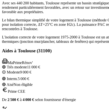
Avec ses 440 200 habitants, Toulouse représente un bassin stratégiq
rendement particulièrement favorables, avec un retour sur investisseme
favorable aux propriétaires.
Le bilan thermique simplifié de votre logement à Toulouse (méthod
pour isolation correcte, ΔT=25°C en zone H2c). La puissance PAC re
rencontrées à Toulouse.
L'isolation correcte de votre logement 1975-2000 à Toulouse est un a
thermiques (jonction mur/plancher, tableaux de fenêtres) qui représe
Aides à
Toulouse
(
31100
)
MaPrimeRénov'
🔵 Très modeste
11 000
€
🟡 Modeste
9 000
€
🟣 Interm.
5 000
€
🔴 Aisé
Non éligible
Prime CEE
De
2 500
€
à
4 000
€
selon fournisseur d'énergie