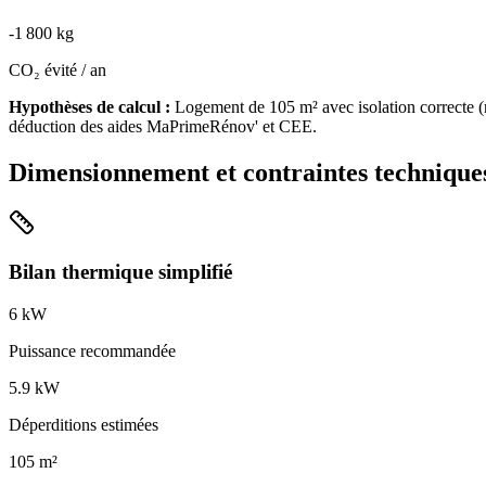
-
1 800
kg
CO₂ évité / an
Hypothèses de calcul :
Logement de
105
m² avec isolation
correcte
(
déduction des aides MaPrimeRénov' et CEE.
Dimensionnement et contraintes technique
Bilan thermique simplifié
6
kW
Puissance recommandée
5.9
kW
Déperditions estimées
105
m²