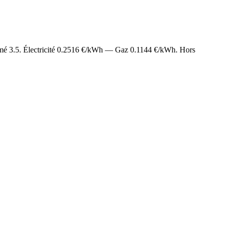
imé
3.5
. Électricité
0.2516
€/kWh — Gaz
0.1144
€/kWh. Hors