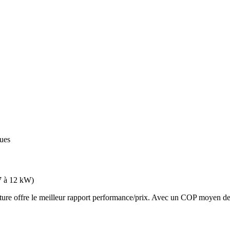
ques
7 à 12 kW
)
 offre le meilleur rapport performance/prix. Avec un COP moyen de 3.