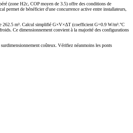
mpéré (zone H2c, COP moyen de 3.5) offre des conditions de
al permet de bénéficier d'une concurrence active entre installateurs,
de 262.5 m³. Calcul simplifié G×V×ΔT (coefficient G=0.9 W/m³.°C
oids. Ce dimensionnement convient à la majorité des configurations
ns surdimensionnement coûteux. Vérifiez néanmoins les ponts