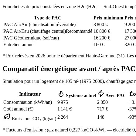
Fourchettes de prix constatées en zone
H2c
(
H2c — Sud-Ouest tempé
Type de PAC
Prix minimum
Prix
PAC Air/Air (climatisation réversible)
3 800
€
9 200
PAC Air/Eau (chauffage central)
Recommandé
10 800
€
17 30
PAC Géothermique (sol/eau)
16 200
€
27 00
Entretien annuel
160
€
320
€
* Prix relevés en
2026
pour le département
Haute-Garonne
(
31
). Les 
Comparatif énergétique avant / après P
Simulation pour un logement de
105
m² (
1975-2000
), chauffage
gaz n
Indicateur
Éc
Système actuel
Avec PAC
Consommation (kWh/an)
9 975
2 850
÷
3.
Coût annuel (€)
1 141
€
717
€
-
37
2 264
148
-
93
Émissions CO₂ (kg/an)
* Facteurs d'émission :
gaz naturel 0,227
kgCO₂/kWh — électricité 0,0