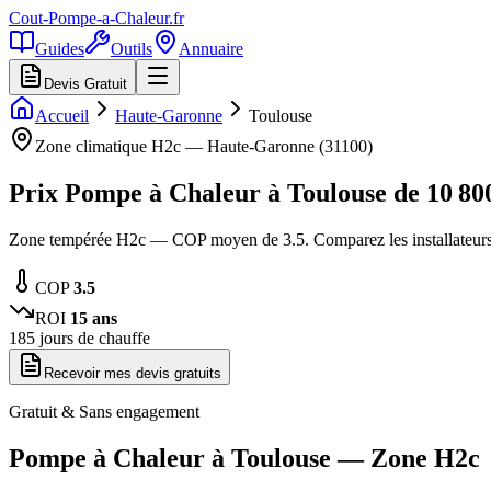
Cout-Pompe-a-Chaleur
.fr
Guides
Outils
Annuaire
Devis Gratuit
Accueil
Haute-Garonne
Toulouse
Zone climatique
H2c
—
Haute-Garonne
(
31100
)
Prix Pompe à Chaleur à
Toulouse
de
10 80
Zone tempérée H2c — COP moyen de 3.5. Comparez les installateur
COP
3.5
ROI
15
ans
185
jours de chauffe
Recevoir mes devis gratuits
Gratuit & Sans engagement
Pompe à Chaleur à
Toulouse
— Zone
H2c