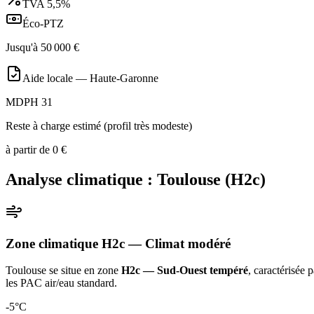
TVA
5,5%
Éco-PTZ
Jusqu'à
50 000
€
Aide locale —
Haute-Garonne
MDPH 31
Reste à charge estimé (profil très modeste)
à partir de
0
€
Analyse climatique :
Toulouse
(
H2c
)
Zone climatique
H2c
— Climat
modéré
Toulouse
se situe en zone
H2c — Sud-Ouest tempéré
, caractérisée 
les PAC air/eau standard
.
-5
°C