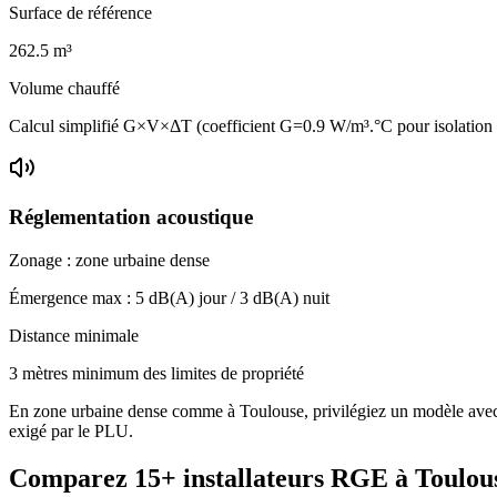
Surface de référence
262.5
m³
Volume chauffé
Calcul simplifié G×V×ΔT (coefficient G=0.9 W/m³.°C pour isolation
Réglementation acoustique
Zonage :
zone urbaine dense
Émergence max :
5
dB(A) jour /
3
dB(A) nuit
Distance minimale
3 mètres minimum des limites de propriété
En zone urbaine dense comme à Toulouse, privilégiez un modèle avec un
exigé par le PLU.
Comparez
15+
installateurs RGE à
Toulou