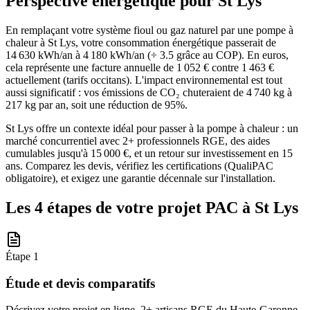
Perspective énergétique pour
St Lys
En remplaçant votre système fioul ou gaz naturel par une pompe à
chaleur à St Lys, votre consommation énergétique passerait de
14 630 kWh/an à 4 180 kWh/an (÷ 3.5 grâce au COP). En euros,
cela représente une facture annuelle de 1 052 € contre 1 463 €
actuellement (tarifs occitans). L'impact environnemental est tout
aussi significatif : vos émissions de CO₂ chuteraient de 4 740 kg à
217 kg par an, soit une réduction de 95%.
St Lys offre un contexte idéal pour passer à la pompe à chaleur : un
marché concurrentiel avec 2+ professionnels RGE, des aides
cumulables jusqu'à 15 000 €, et un retour sur investissement en 15
ans. Comparez les devis, vérifiez les certifications (QualiPAC
obligatoire), et exigez une garantie décennale sur l'installation.
Les 4 étapes de votre projet PAC à
St Lys
Étape
1
Étude et devis comparatifs
Décrivez votre projet en ligne. 2+ artisans RGE du Haute-Garonne