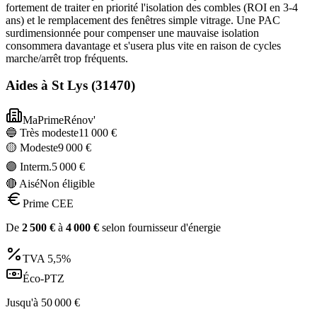
fortement de traiter en priorité l'isolation des combles (ROI en 3-4
ans) et le remplacement des fenêtres simple vitrage. Une PAC
surdimensionnée pour compenser une mauvaise isolation
consommera davantage et s'usera plus vite en raison de cycles
marche/arrêt trop fréquents.
Aides à
St Lys
(
31470
)
MaPrimeRénov'
🔵 Très modeste
11 000
€
🟡 Modeste
9 000
€
🟣 Interm.
5 000
€
🔴 Aisé
Non éligible
Prime CEE
De
2 500
€
à
4 000
€
selon fournisseur d'énergie
TVA
5,5%
Éco-PTZ
Jusqu'à
50 000
€