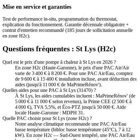
Mise en service et garanties
Test de performance in-situ, programmation du thermostat,
explication du fonctionnement. Garantie décennale obligatoire +
contrat d'entretien recommandé (185 jours de sollicitation annuelle
en zone H2c).
Questions fréquentes :
St Lys
(
H2c
)
Quel est le prix d'une pompe à chaleur à St Lys en 2026 ?
En zone H2c (Haute-Garonne), le prix d'une PAC Air/Air
varie de 3 400 € à 8 200 €. Pour une PAC Air/Eau, comptez
de 9 600 € à 15 400 € installation incluse, avant déduction des
aides (jusqu'à 11 000 € de MaPrimeRénov').
Quelles aides pour une PAC à St Lys (31470) ?
À St Lys, les aides cumulables incluent : MaPrimeRénov' (de
5 000 € à 11 000 € selon revenus), la Prime CEE (2 500 € à
4 000 €), TVA 5,5%, et Éco-PTZ jusqu'à 50 000 €. Aide
locale Haute-Garonne : MDPH 31.
Quelle PAC choisir pour St Lys (zone H2c) ?
Notre analyse climatique recommande une PAC Air/Eau
basse température (bibloc basse température (45°C), 7 à 12
kW). En zone H2c — Sud-Ouest tempéré, une PAC Air/Eau