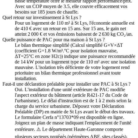
basse température offre le meilleur rapport performance/prix.
Avec un COP moyen de 3.5, elle couvre efficacement vos
besoins sur 185 jours de chauffe.
Quel retour sur investissement à St Lys ?
Pour un logement de 110 m² à St Lys, l'économie annuelle est
de 410 € avec un retour en 15 ans. Sur 15 ans, le gain net
atteint 2 000 € et vos émissions baissent de 2 630 kg CO₂/an.
Quelle puissance de PAC pour ma maison à St Lys ?
Le bilan thermique simplifié (Calcul simplifié G×V×ΔT
(coefficient G=1.8 W/m³.°C pour isolation mauvaise,
ΔT=25°C en zone H2c)) indique une puissance recommandée
de 14 kW pour un logement type de 110 m² avec une isolation
mauvaise. L'isolation très déficiente de votre logement rend
prioritaire un bilan thermique professionnel avant toute
installation.
Faut-il une déclaration préalable pour installer une PAC à St Lys ?
Oui. L'installation d'une unité extérieure de PAC modifie
l'aspect extérieur du bâtiment (article R421-17 du Code de
l'urbanisme). Le délai d'instruction est de 1 à 2 mois selon la
charge du service urbanisme. Déposez votre Déclaration
Préalable (DP) en mairie de St Lys avant le début des travaux.
Le formulaire Cerfa n°13703*09 est disponible en ligne.
Joignez un plan de masse indiquant l'emplacement de l'unité
extérieure. ⚠️ Le département Haute-Garonne comporte
plusieurs secteurs protégés (périmètres ABF, sites classés).