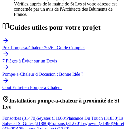
Vérifiez auprès de la mairie de St Lys si votre adresse est
concernée par un avis de l'Architecte des Bâtiments de
France.
Guides utiles pour votre projet
Prix Pompe-a-Chaleur 2026 : Guide Complet
7 Pièges à Éviter sur un Devis
Pompe-a-Chaleur d'Occasion : Bonne Idée ?
Coût Entretien Pompe-a-Chaleur
Installation pompe-a-chaleur à proximité de
St
Lys
Fonsorbes
(
31470
)
Seysses
(
31600
)
Plaisance Du Touch
(
31830
)
La
Salvetat St Gilles
(
31880
)
Frouzins
(
31270
)
Leguevin
(
31490
)
Muret
(
31600
)
Villeneuve Tolosane
(
31270
)