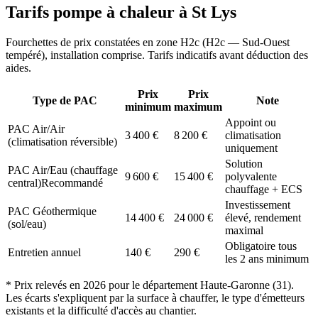
Tarifs pompe à chaleur à
St Lys
Fourchettes de prix constatées en zone
H2c
(
H2c — Sud-Ouest
tempéré
), installation comprise. Tarifs indicatifs avant déduction des
aides.
Prix
Prix
Type de PAC
Note
minimum
maximum
Appoint ou
PAC Air/Air
3 400
€
8 200
€
climatisation
(climatisation réversible)
uniquement
Solution
PAC Air/Eau (chauffage
9 600
€
15 400
€
polyvalente
central)
Recommandé
chauffage + ECS
Investissement
PAC Géothermique
14 400
€
24 000
€
élevé, rendement
(sol/eau)
maximal
Obligatoire tous
Entretien annuel
140
€
290
€
les 2 ans minimum
* Prix relevés en
2026
pour le département
Haute-Garonne
(
31
).
Les écarts s'expliquent par la surface à chauffer, le type d'émetteurs
existants et la difficulté d'accès au chantier.