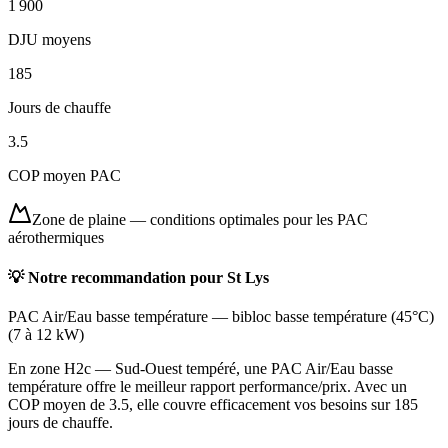
1 900
DJU moyens
185
Jours de chauffe
3.5
COP moyen PAC
Zone de plaine
—
conditions optimales pour les PAC
aérothermiques
💡 Notre recommandation pour
St Lys
PAC Air/Eau basse température
—
bibloc basse température (45°C)
(
7 à 12 kW
)
En zone H2c — Sud-Ouest tempéré, une PAC Air/Eau basse
température offre le meilleur rapport performance/prix. Avec un
COP moyen de 3.5, elle couvre efficacement vos besoins sur 185
jours de chauffe.