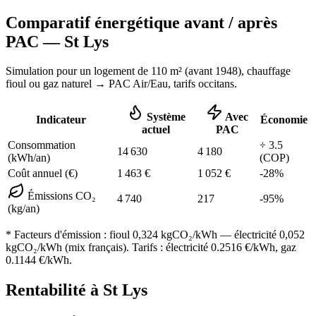
Comparatif énergétique avant / après
PAC —
St Lys
Simulation pour un logement de
110
m² (
avant 1948
), chauffage
fioul ou gaz naturel
→ PAC Air/Eau,
tarifs occitans
.
Système
Avec
Indicateur
Économie
actuel
PAC
Consommation
÷
3.5
14 630
4 180
(kWh/an)
(COP)
Coût annuel (€)
1 463
€
1 052
€
-
28
%
Émissions CO₂
4 740
217
-
95
%
(kg/an)
* Facteurs d'émission :
fioul 0,324
kgCO₂/kWh — électricité 0,052
kgCO₂/kWh (mix français). Tarifs : électricité
0.2516
€/kWh, gaz
0.1144
€/kWh.
Rentabilité à
St Lys