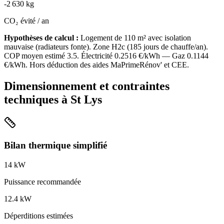
-
2 630
kg
CO₂ évité / an
Hypothèses de calcul :
Logement de
110
m² avec isolation
mauvaise
(
radiateurs fonte
). Zone
H2c
(
185
jours de chauffe/an).
COP moyen estimé
3.5
. Électricité
0.2516
€/kWh — Gaz
0.1144
€/kWh. Hors déduction des aides MaPrimeRénov' et CEE.
Dimensionnement et contraintes
techniques à
St Lys
Bilan thermique simplifié
14
kW
Puissance recommandée
12.4
kW
Déperditions estimées