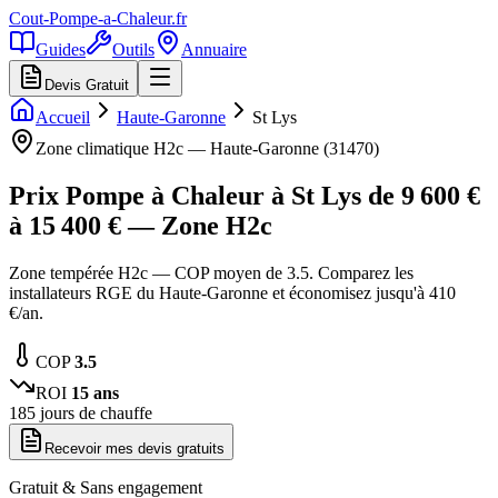
Cout-Pompe-a-Chaleur
.fr
Guides
Outils
Annuaire
Devis Gratuit
Accueil
Haute-Garonne
St Lys
Zone climatique
H2c
—
Haute-Garonne
(
31470
)
Prix Pompe à Chaleur à
St Lys
de
9 600
€
à
15 400
€ — Zone
H2c
Zone tempérée H2c — COP moyen de 3.5. Comparez les
installateurs RGE du Haute-Garonne et économisez jusqu'à 410
€/an.
COP
3.5
ROI
15
ans
185
jours de chauffe
Recevoir mes devis gratuits
Gratuit & Sans engagement