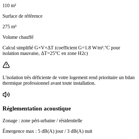
110
m²
Surface de référence
275
m³
Volume chauffé
Calcul simplifié G×V×ΔT (coefficient G=1.8 W/m³.°C pour
isolation mauvaise, ΔT=25°C en zone H2c)
L'isolation très déficiente de votre logement rend prioritaire un bilan
thermique professionnel avant toute installation.
Réglementation acoustique
Zonage :
zone péri-urbaine / résidentielle
Émergence max :
5
dB(A) jour /
3
dB(A) nuit