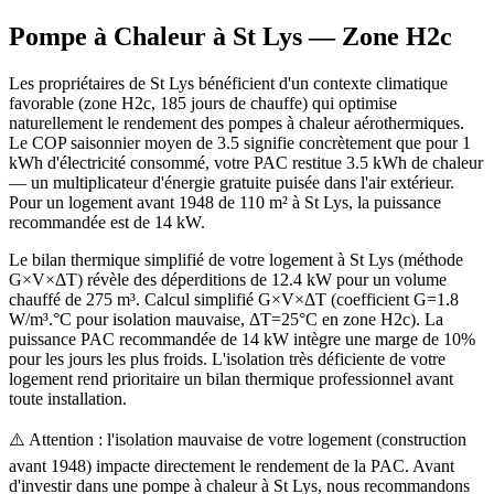
Pompe à Chaleur à
St Lys
— Zone
H2c
Les propriétaires de St Lys bénéficient d'un contexte climatique
favorable (zone H2c, 185 jours de chauffe) qui optimise
naturellement le rendement des pompes à chaleur aérothermiques.
Le COP saisonnier moyen de 3.5 signifie concrètement que pour 1
kWh d'électricité consommé, votre PAC restitue 3.5 kWh de chaleur
— un multiplicateur d'énergie gratuite puisée dans l'air extérieur.
Pour un logement avant 1948 de 110 m² à St Lys, la puissance
recommandée est de 14 kW.
Le bilan thermique simplifié de votre logement à St Lys (méthode
G×V×ΔT) révèle des déperditions de 12.4 kW pour un volume
chauffé de 275 m³. Calcul simplifié G×V×ΔT (coefficient G=1.8
W/m³.°C pour isolation mauvaise, ΔT=25°C en zone H2c). La
puissance PAC recommandée de 14 kW intègre une marge de 10%
pour les jours les plus froids. L'isolation très déficiente de votre
logement rend prioritaire un bilan thermique professionnel avant
toute installation.
⚠️ Attention : l'isolation mauvaise de votre logement (construction
avant 1948) impacte directement le rendement de la PAC. Avant
d'investir dans une pompe à chaleur à St Lys, nous recommandons