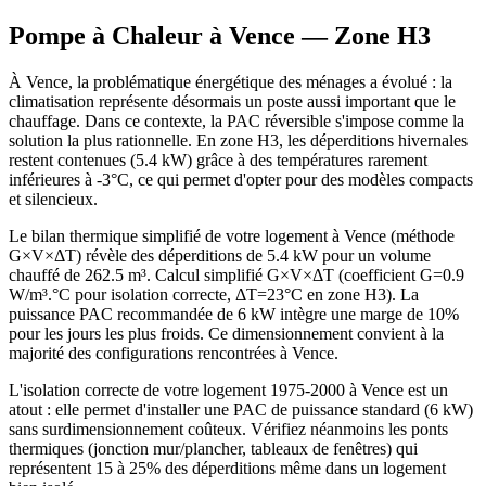
Pompe à Chaleur à
Vence
— Zone
H3
À Vence, la problématique énergétique des ménages a évolué : la
climatisation représente désormais un poste aussi important que le
chauffage. Dans ce contexte, la PAC réversible s'impose comme la
solution la plus rationnelle. En zone H3, les déperditions hivernales
restent contenues (5.4 kW) grâce à des températures rarement
inférieures à -3°C, ce qui permet d'opter pour des modèles compacts
et silencieux.
Le bilan thermique simplifié de votre logement à Vence (méthode
G×V×ΔT) révèle des déperditions de 5.4 kW pour un volume
chauffé de 262.5 m³. Calcul simplifié G×V×ΔT (coefficient G=0.9
W/m³.°C pour isolation correcte, ΔT=23°C en zone H3). La
puissance PAC recommandée de 6 kW intègre une marge de 10%
pour les jours les plus froids. Ce dimensionnement convient à la
majorité des configurations rencontrées à Vence.
L'isolation correcte de votre logement 1975-2000 à Vence est un
atout : elle permet d'installer une PAC de puissance standard (6 kW)
sans surdimensionnement coûteux. Vérifiez néanmoins les ponts
thermiques (jonction mur/plancher, tableaux de fenêtres) qui
représentent 15 à 25% des déperditions même dans un logement