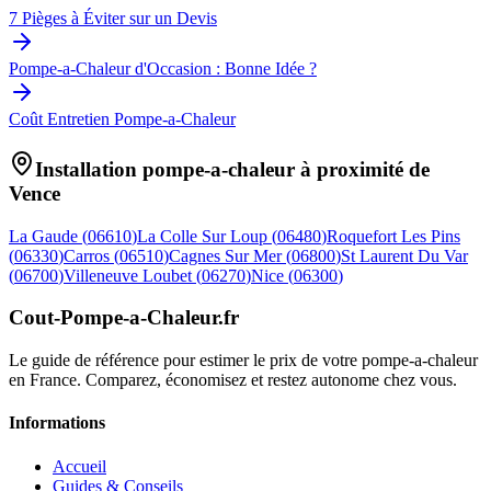
7 Pièges à Éviter sur un Devis
Pompe-a-Chaleur d'Occasion : Bonne Idée ?
Coût Entretien Pompe-a-Chaleur
Installation pompe-a-chaleur à proximité de
Vence
La Gaude
(
06610
)
La Colle Sur Loup
(
06480
)
Roquefort Les Pins
(
06330
)
Carros
(
06510
)
Cagnes Sur Mer
(
06800
)
St Laurent Du Var
(
06700
)
Villeneuve Loubet
(
06270
)
Nice
(
06300
)
Cout-Pompe-a-Chaleur
.fr
Le guide de référence pour estimer le prix de votre pompe-a-chaleur
en France. Comparez, économisez et restez autonome chez vous.
Informations
Accueil
Guides & Conseils