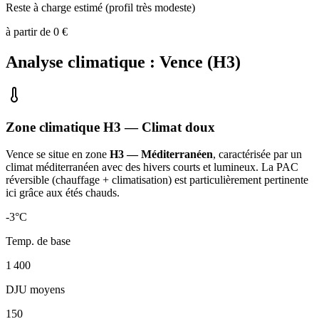
Reste à charge estimé (profil très modeste)
à partir de
0
€
Analyse climatique :
Vence
(
H3
)
Zone climatique
H3
— Climat
doux
Vence
se situe en zone
H3 — Méditerranéen
, caractérisée par un
climat méditerranéen avec des hivers courts et lumineux. La PAC
réversible (chauffage + climatisation) est particulièrement pertinente
ici grâce aux étés chauds
.
-3
°C
Temp. de base
1 400
DJU moyens
150