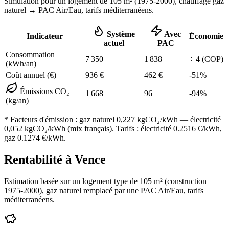
Simulation pour un logement de
105
m² (
1975-2000
), chauffage
gaz
naturel
→ PAC Air/Eau,
tarifs méditerranéens
.
Système
Avec
Indicateur
Économie
actuel
PAC
Consommation
7 350
1 838
÷
4
(COP)
(kWh/an)
Coût annuel (€)
936
€
462
€
-
51
%
Émissions CO₂
1 668
96
-
94
%
(kg/an)
* Facteurs d'émission :
gaz naturel 0,227
kgCO₂/kWh — électricité
0,052 kgCO₂/kWh (mix français). Tarifs : électricité
0.2516
€/kWh,
gaz
0.1274
€/kWh.
Rentabilité à
Vence
Estimation basée sur un logement type de
105
m² (construction
1975-2000
),
gaz naturel
remplacé par une PAC Air/Eau,
tarifs
méditerranéens
.