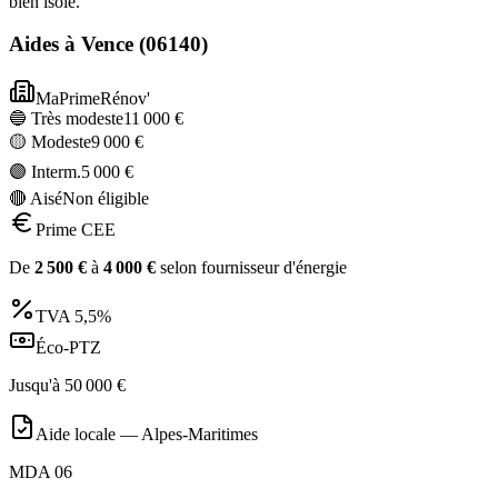
bien isolé.
Aides à
Vence
(
06140
)
MaPrimeRénov'
🔵 Très modeste
11 000
€
🟡 Modeste
9 000
€
🟣 Interm.
5 000
€
🔴 Aisé
Non éligible
Prime CEE
De
2 500
€
à
4 000
€
selon fournisseur d'énergie
TVA
5,5%
Éco-PTZ
Jusqu'à
50 000
€
Aide locale —
Alpes-Maritimes
MDA 06