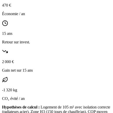
470
€
Économie / an
15
ans
Retour sur invest.
2 000
€
Gain net sur 15 ans
-
1 320
kg
CO₂ évité / an
Hypothèses de calcul :
Logement de
105
m² avec isolation
correcte
(
radiateurs acier
). Zone
H3
(
150
jours de chauffe/an). COP moyen