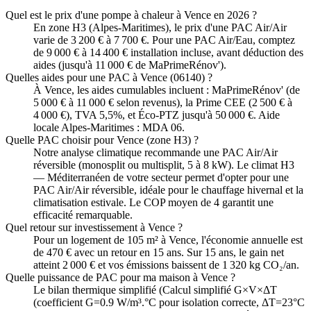
Quel est le prix d'une pompe à chaleur à Vence en 2026 ?
En zone H3 (Alpes-Maritimes), le prix d'une PAC Air/Air
varie de 3 200 € à 7 700 €. Pour une PAC Air/Eau, comptez
de 9 000 € à 14 400 € installation incluse, avant déduction des
aides (jusqu'à 11 000 € de MaPrimeRénov').
Quelles aides pour une PAC à Vence (06140) ?
À Vence, les aides cumulables incluent : MaPrimeRénov' (de
5 000 € à 11 000 € selon revenus), la Prime CEE (2 500 € à
4 000 €), TVA 5,5%, et Éco-PTZ jusqu'à 50 000 €. Aide
locale Alpes-Maritimes : MDA 06.
Quelle PAC choisir pour Vence (zone H3) ?
Notre analyse climatique recommande une PAC Air/Air
réversible (monosplit ou multisplit, 5 à 8 kW). Le climat H3
— Méditerranéen de votre secteur permet d'opter pour une
PAC Air/Air réversible, idéale pour le chauffage hivernal et la
climatisation estivale. Le COP moyen de 4 garantit une
efficacité remarquable.
Quel retour sur investissement à Vence ?
Pour un logement de 105 m² à Vence, l'économie annuelle est
de 470 € avec un retour en 15 ans. Sur 15 ans, le gain net
atteint 2 000 € et vos émissions baissent de 1 320 kg CO₂/an.
Quelle puissance de PAC pour ma maison à Vence ?
Le bilan thermique simplifié (Calcul simplifié G×V×ΔT
(coefficient G=0.9 W/m³.°C pour isolation correcte, ΔT=23°C