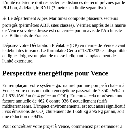
L'unité extérieure doit respecter les distances de recul prévues par le
PLU ou, à défaut, le RNU (3 mètres en limite séparative).
⚠️
Le département Alpes-Maritimes comporte plusieurs secteurs
protégés (périmètres ABF, sites classés). Vérifiez auprès de la mairie
de Vence si votre adresse est concernée par un avis de l'Architecte
des Bâtiments de France.
Déposez votre Déclaration Préalable (DP) en mairie de Vence avant
le début des travaux. Le formulaire Cerfa n°13703*09 est disponible
en ligne. Joignez un plan de masse indiquant l'emplacement de
l'unité extérieure.
Perspective énergétique pour
Vence
En remplaçant votre système gaz naturel par une pompe à chaleur à
Vence, votre consommation énergétique passerait de 7 350 kWh/an
à 1 838 kWh/an (÷ 4 grâce au COP). En euros, cela représente une
facture annuelle de 462 € contre 936 € actuellement (tarifs
méditerranéens). L'impact environnemental est tout aussi significatif
: vos émissions de CO₂ chuteraient de 1 668 kg à 96 kg par an, soit
une réduction de 94%.
Pour concrétiser votre projet à Vence, commencez par demander 3