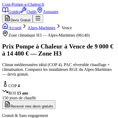
Cout-Pompe-a-Chaleur
.fr
Guides
Outils
Annuaire
Devis Gratuit
Accueil
Alpes-Maritimes
Vence
Zone climatique
H3
—
Alpes-Maritimes
(
06140
)
Prix Pompe à Chaleur à
Vence
de
9 000
€
à
14 400
€ — Zone
H3
Climat méditerranéen idéal (COP 4). PAC réversible chauffage +
climatisation. Comparez les installateurs RGE du Alpes-Maritimes
— devis gratuit.
COP
4
ROI
15
ans
150
jours de chauffe
Recevoir mes devis gratuits
Gratuit & Sans engagement