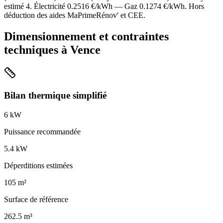
estimé
4
. Électricité
0.2516
€/kWh — Gaz
0.1274
€/kWh. Hors
déduction des aides MaPrimeRénov' et CEE.
Dimensionnement et contraintes
techniques à
Vence
Bilan thermique simplifié
6
kW
Puissance recommandée
5.4
kW
Déperditions estimées
105
m²
Surface de référence
262.5
m³