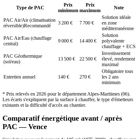
Prix
Prix
Type de PAC
Note
minimum
maximum
Solution idéale
PAC Air/Air (climatisation
3 200
€
7 700
€
en zone
réversible)
Recommandé
méditerranéenne
Solution
PAC Air/Eau (chauffage
9 000
€
14 400
€
polyvalente
central)
chauffage + ECS
Investissement
PAC Géothermique
13 500
€
22 500
€
élevé, rendement
(sol/eau)
maximal
Obligatoire tous
Entretien annuel
140
€
270
€
les 2 ans
minimum
* Prix relevés en
2026
pour le département
Alpes-Maritimes
(
06
).
Les écarts s'expliquent par la surface à chauffer, le type d'émetteurs
existants et la difficulté d'accès au chantier.
Comparatif énergétique avant / après
PAC —
Vence