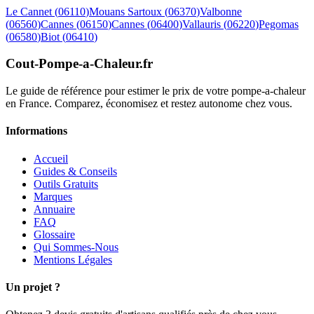
Le Cannet
(
06110
)
Mouans Sartoux
(
06370
)
Valbonne
(
06560
)
Cannes
(
06150
)
Cannes
(
06400
)
Vallauris
(
06220
)
Pegomas
(
06580
)
Biot
(
06410
)
Cout-Pompe-a-Chaleur
.fr
Le guide de référence pour estimer le prix de votre pompe-a-chaleur
en France. Comparez, économisez et restez autonome chez vous.
Informations
Accueil
Guides & Conseils
Outils Gratuits
Marques
Annuaire
FAQ
Glossaire
Qui Sommes-Nous
Mentions Légales
Un projet ?