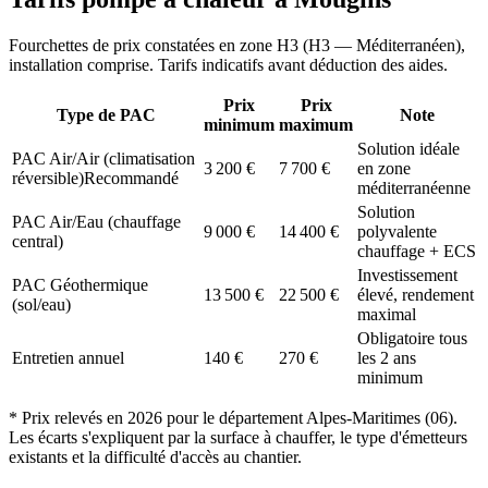
Fourchettes de prix constatées en zone
H3
(
H3 — Méditerranéen
),
installation comprise. Tarifs indicatifs avant déduction des aides.
Prix
Prix
Type de PAC
Note
minimum
maximum
Solution idéale
PAC Air/Air (climatisation
3 200
€
7 700
€
en zone
réversible)
Recommandé
méditerranéenne
Solution
PAC Air/Eau (chauffage
9 000
€
14 400
€
polyvalente
central)
chauffage + ECS
Investissement
PAC Géothermique
13 500
€
22 500
€
élevé, rendement
(sol/eau)
maximal
Obligatoire tous
Entretien annuel
140
€
270
€
les 2 ans
minimum
* Prix relevés en
2026
pour le département
Alpes-Maritimes
(
06
).
Les écarts s'expliquent par la surface à chauffer, le type d'émetteurs
existants et la difficulté d'accès au chantier.