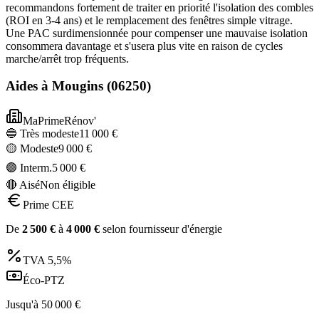
recommandons fortement de traiter en priorité l'isolation des combles
(ROI en 3-4 ans) et le remplacement des fenêtres simple vitrage.
Une PAC surdimensionnée pour compenser une mauvaise isolation
consommera davantage et s'usera plus vite en raison de cycles
marche/arrêt trop fréquents.
Aides à
Mougins
(
06250
)
MaPrimeRénov'
🔵 Très modeste
11 000
€
🟡 Modeste
9 000
€
🟣 Interm.
5 000
€
🔴 Aisé
Non éligible
Prime CEE
De
2 500
€
à
4 000
€
selon fournisseur d'énergie
TVA
5,5%
Éco-PTZ
Jusqu'à
50 000
€