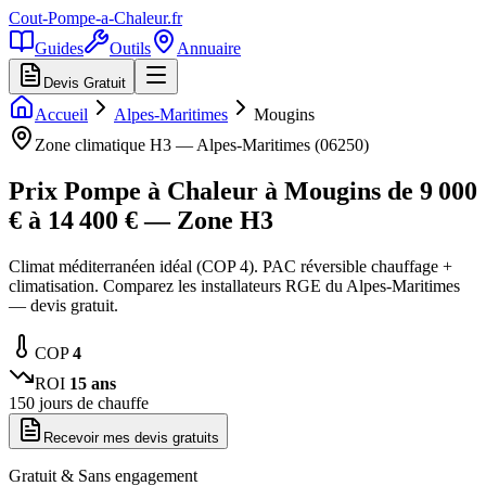
Cout-Pompe-a-Chaleur
.fr
Guides
Outils
Annuaire
Devis Gratuit
Accueil
Alpes-Maritimes
Mougins
Zone climatique
H3
—
Alpes-Maritimes
(
06250
)
Prix Pompe à Chaleur à
Mougins
de
9 000
€ à
14 400
€ — Zone
H3
Climat méditerranéen idéal (COP 4). PAC réversible chauffage +
climatisation. Comparez les installateurs RGE du Alpes-Maritimes
— devis gratuit.
COP
4
ROI
15
ans
150
jours de chauffe
Recevoir mes devis gratuits
Gratuit & Sans engagement