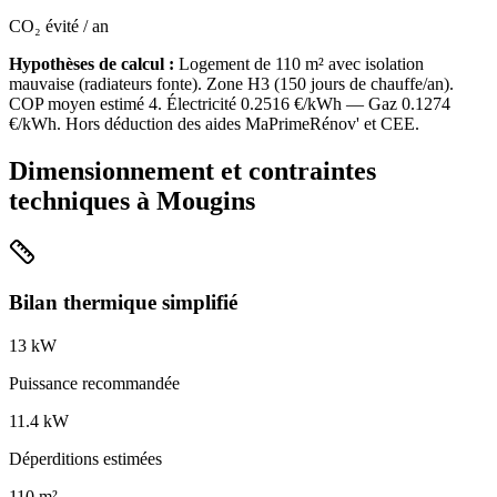
CO₂ évité / an
Hypothèses de calcul :
Logement de
110
m² avec isolation
mauvaise
(
radiateurs fonte
). Zone
H3
(
150
jours de chauffe/an).
COP moyen estimé
4
. Électricité
0.2516
€/kWh — Gaz
0.1274
€/kWh. Hors déduction des aides MaPrimeRénov' et CEE.
Dimensionnement et contraintes
techniques à
Mougins
Bilan thermique simplifié
13
kW
Puissance recommandée
11.4
kW
Déperditions estimées
110
m²