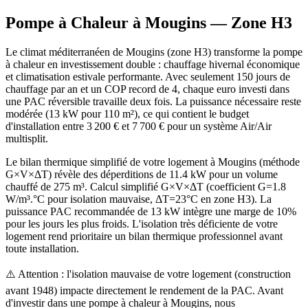
Pompe à Chaleur à
Mougins
— Zone
H3
Le climat méditerranéen de Mougins (zone H3) transforme la pompe
à chaleur en investissement double : chauffage hivernal économique
et climatisation estivale performante. Avec seulement 150 jours de
chauffage par an et un COP record de 4, chaque euro investi dans
une PAC réversible travaille deux fois. La puissance nécessaire reste
modérée (13 kW pour 110 m²), ce qui contient le budget
d'installation entre 3 200 € et 7 700 € pour un système Air/Air
multisplit.
Le bilan thermique simplifié de votre logement à Mougins (méthode
G×V×ΔT) révèle des déperditions de 11.4 kW pour un volume
chauffé de 275 m³. Calcul simplifié G×V×ΔT (coefficient G=1.8
W/m³.°C pour isolation mauvaise, ΔT=23°C en zone H3). La
puissance PAC recommandée de 13 kW intègre une marge de 10%
pour les jours les plus froids. L'isolation très déficiente de votre
logement rend prioritaire un bilan thermique professionnel avant
toute installation.
⚠️ Attention : l'isolation mauvaise de votre logement (construction
avant 1948) impacte directement le rendement de la PAC. Avant
d'investir dans une pompe à chaleur à Mougins, nous