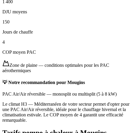
1 400
DJU moyens
150
Jours de chauffe
4
COP moyen PAC
Zone de plaine
—
conditions optimales pour les PAC
aérothermiques
💡 Notre recommandation pour
Mougins
PAC Air/Air réversible
—
monosplit ou multisplit
(
5 à 8 kW
)
Le climat H3 — Méditerranéen de votre secteur permet d'opter pour
une PAC Air/Air réversible, idéale pour le chauffage hivernal et la
climatisation estivale. Le COP moyen de 4 garantit une efficacité
remarquable.
Tarifs pompe à chaleur à
Mougins