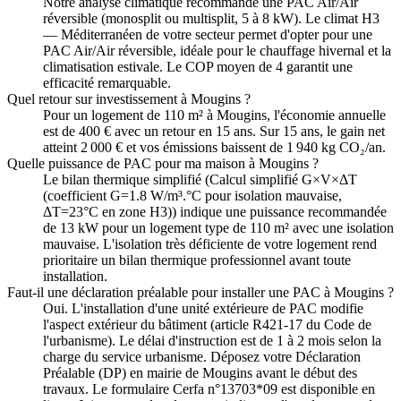
Notre analyse climatique recommande une PAC Air/Air
réversible (monosplit ou multisplit, 5 à 8 kW). Le climat H3
— Méditerranéen de votre secteur permet d'opter pour une
PAC Air/Air réversible, idéale pour le chauffage hivernal et la
climatisation estivale. Le COP moyen de 4 garantit une
efficacité remarquable.
Quel retour sur investissement à Mougins ?
Pour un logement de 110 m² à Mougins, l'économie annuelle
est de 400 € avec un retour en 15 ans. Sur 15 ans, le gain net
atteint 2 000 € et vos émissions baissent de 1 940 kg CO₂/an.
Quelle puissance de PAC pour ma maison à Mougins ?
Le bilan thermique simplifié (Calcul simplifié G×V×ΔT
(coefficient G=1.8 W/m³.°C pour isolation mauvaise,
ΔT=23°C en zone H3)) indique une puissance recommandée
de 13 kW pour un logement type de 110 m² avec une isolation
mauvaise. L'isolation très déficiente de votre logement rend
prioritaire un bilan thermique professionnel avant toute
installation.
Faut-il une déclaration préalable pour installer une PAC à Mougins ?
Oui. L'installation d'une unité extérieure de PAC modifie
l'aspect extérieur du bâtiment (article R421-17 du Code de
l'urbanisme). Le délai d'instruction est de 1 à 2 mois selon la
charge du service urbanisme. Déposez votre Déclaration
Préalable (DP) en mairie de Mougins avant le début des
travaux. Le formulaire Cerfa n°13703*09 est disponible en