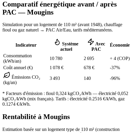
Comparatif énergétique avant / après
PAC —
Mougins
Simulation pour un logement de
110
m² (
avant 1948
), chauffage
fioul ou gaz naturel
→ PAC Air/Eau,
tarifs méditerranéens
.
Système
Avec
Indicateur
Économie
actuel
PAC
Consommation
10 780
2 695
÷
4
(COP)
(kWh/an)
Coût annuel (€)
1 078
€
678
€
-
37
%
Émissions CO₂
3 493
140
-
96
%
(kg/an)
* Facteurs d'émission :
fioul 0,324
kgCO₂/kWh — électricité 0,052
kgCO₂/kWh (mix français). Tarifs : électricité
0.2516
€/kWh, gaz
0.1274
€/kWh.
Rentabilité à
Mougins
Estimation basée sur un logement type de
110
m² (construction