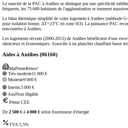
Le marché de la PAC à Antibes se distingue par une spécificité médite
fréquents, les 75 600 habitants de l'agglomération se tournent massiv
Le bilan thermique simplifié de votre logement à Antibes (méthode
pour isolation bonne, ΔT=23°C en zone H3). La puissance PAC recomm
rencontrées à Antibes.
Les logements récents (2000-2012) de Antibes bénéficient d'une enve
silencieux et économiques. Associée à un plancher chauffant basse te
Aides à
Antibes
(
06160
)
MaPrimeRénov'
🔵 Très modeste
11 000
€
🟡 Modeste
9 000
€
🟣 Interm.
5 000
€
🔴 Aisé
Non éligible
Prime CEE
De
2 500
€
à
4 000
€
selon fournisseur d'énergie
TVA
5,5%