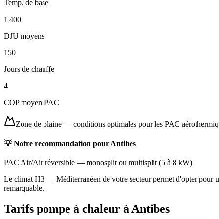
Temp. de base
1 400
DJU moyens
150
Jours de chauffe
4
COP moyen PAC
Zone de plaine
—
conditions optimales pour les PAC aérothermi
💡 Notre recommandation pour
Antibes
PAC Air/Air réversible
—
monosplit ou multisplit
(
5 à 8 kW
)
Le climat H3 — Méditerranéen de votre secteur permet d'opter pour une
remarquable.
Tarifs pompe à chaleur à
Antibes