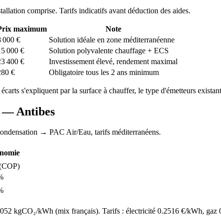
stallation comprise. Tarifs indicatifs avant déduction des aides.
Prix maximum
Note
8 000
€
Solution idéale en zone méditerranéenne
15 000
€
Solution polyvalente chauffage + ECS
23 400
€
Investissement élevé, rendement maximal
280
€
Obligatoire tous les 2 ans minimum
 écarts s'expliquent par la surface à chauffer, le type d'émetteurs existants
C —
Antibes
condensation
→ PAC Air/Eau,
tarifs méditerranéens
.
nomie
(COP)
%
%
52 kgCO₂/kWh (mix français). Tarifs : électricité
0.2516
€/kWh, gaz