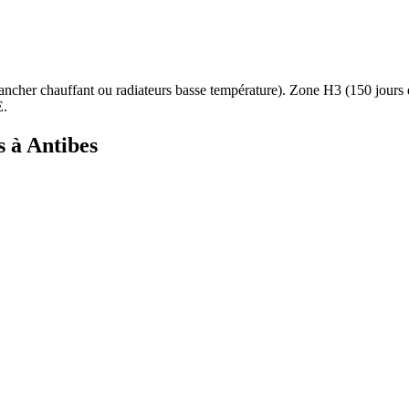
ancher chauffant ou radiateurs basse température
). Zone
H3
(
150
jours
E.
s à
Antibes