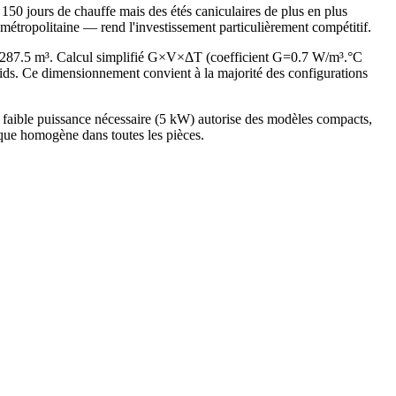
150 jours de chauffe mais des étés caniculaires de plus en plus
métropolitaine — rend l'investissement particulièrement compétitif.
e 287.5 m³. Calcul simplifié G×V×ΔT (coefficient G=0.7 W/m³.°C
s. Ce dimensionnement convient à la majorité des configurations
faible puissance nécessaire (5 kW) autorise des modèles compacts,
ique homogène dans toutes les pièces.