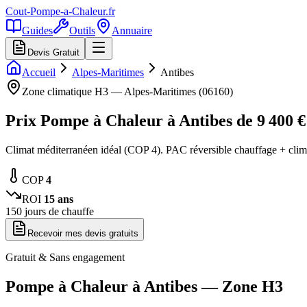
Cout-Pompe-a-Chaleur
.fr
Guides
Outils
Annuaire
Devis Gratuit
Accueil
Alpes-Maritimes
Antibes
Zone climatique
H3
—
Alpes-Maritimes
(
06160
)
Prix Pompe à Chaleur à
Antibes
de
9 400
€
Climat méditerranéen idéal (COP 4). PAC réversible chauffage + clim
COP
4
ROI
15
ans
150
jours de chauffe
Recevoir mes devis gratuits
Gratuit & Sans engagement
Pompe à Chaleur à
Antibes
— Zone
H3