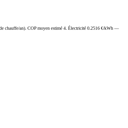
 de chauffe/an). COP moyen estimé
4
. Électricité
0.2516
€/kWh —