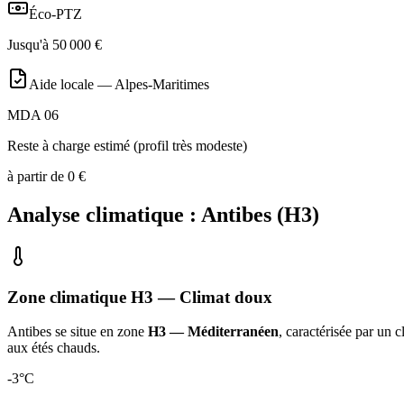
Éco-PTZ
Jusqu'à
50 000
€
Aide locale —
Alpes-Maritimes
MDA 06
Reste à charge estimé (profil très modeste)
à partir de
0
€
Analyse climatique :
Antibes
(
H3
)
Zone climatique
H3
— Climat
doux
Antibes
se situe en zone
H3 — Méditerranéen
, caractérisée par un
c
aux étés chauds
.
-3
°C