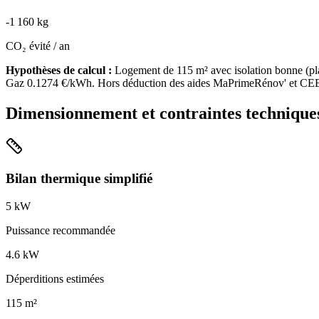
-
1 160
kg
CO₂ évité / an
Hypothèses de calcul :
Logement de
115
m² avec isolation
bonne
(
pl
Gaz
0.1274
€/kWh. Hors déduction des aides MaPrimeRénov' et CE
Dimensionnement et contraintes technique
Bilan thermique simplifié
5
kW
Puissance recommandée
4.6
kW
Déperditions estimées
115
m²