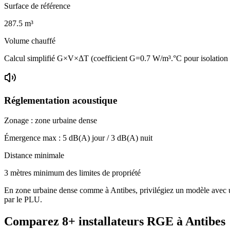
Surface de référence
287.5
m³
Volume chauffé
Calcul simplifié G×V×ΔT (coefficient G=0.7 W/m³.°C pour isolatio
Réglementation acoustique
Zonage :
zone urbaine dense
Émergence max :
5
dB(A) jour /
3
dB(A) nuit
Distance minimale
3 mètres minimum des limites de propriété
En zone urbaine dense comme à Antibes, privilégiez un modèle avec un n
par le PLU.
Comparez
8+
installateurs RGE à
Antibes