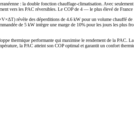
rranéenne : la double fonction chauffage-climatisation. Avec seulement 
ement vers les PAC réversibles. Le COP de 4 — le plus élevé de France 
 G×V×ΔT) révèle des déperditions de 4.6 kW pour un volume chauffé d
andée de 5 kW intègre une marge de 10% pour les jours les plus froid
loppe thermique performante qui maximise le rendement de la PAC. La 
mpérature, la PAC atteint son COP optimal et garantit un confort therm