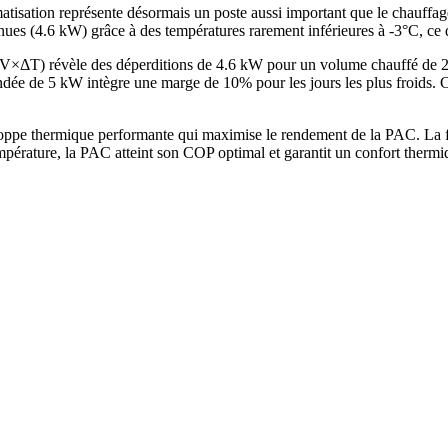
atisation représente désormais un poste aussi important que le chauffa
enues (4.6 kW) grâce à des températures rarement inférieures à -3°C, ce
G×V×ΔT) révèle des déperditions de 4.6 kW pour un volume chauffé de
 de 5 kW intègre une marge de 10% pour les jours les plus froids. Ce
oppe thermique performante qui maximise le rendement de la PAC. La f
mpérature, la PAC atteint son COP optimal et garantit un confort therm