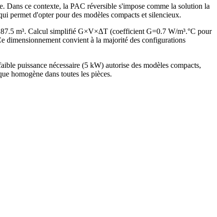
ge. Dans ce contexte, la PAC réversible s'impose comme la solution la
 qui permet d'opter pour des modèles compacts et silencieux.
 287.5 m³. Calcul simplifié G×V×ΔT (coefficient G=0.7 W/m³.°C pour
 dimensionnement convient à la majorité des configurations
aible puissance nécessaire (5 kW) autorise des modèles compacts,
ique homogène dans toutes les pièces.