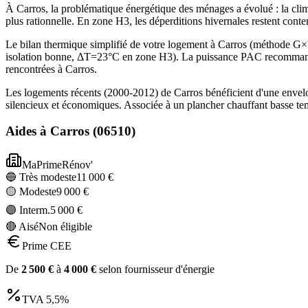
À Carros, la problématique énergétique des ménages a évolué : la clim
plus rationnelle. En zone H3, les déperditions hivernales restent cont
Le bilan thermique simplifié de votre logement à Carros (méthode 
isolation bonne, ΔT=23°C en zone H3). La puissance PAC recommandée
rencontrées à Carros.
Les logements récents (2000-2012) de Carros bénéficient d'une envel
silencieux et économiques. Associée à un plancher chauffant basse te
Aides à
Carros
(
06510
)
MaPrimeRénov'
🔵 Très modeste
11 000
€
🟡 Modeste
9 000
€
🟣 Interm.
5 000
€
🔴 Aisé
Non éligible
Prime CEE
De
2 500
€
à
4 000
€
selon fournisseur d'énergie
TVA
5,5%