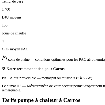
Temp. de base
1 400
DJU moyens
150
Jours de chauffe
4
COP moyen PAC
Zone de plaine
—
conditions optimales pour les PAC aérothermi
💡 Notre recommandation pour
Carros
PAC Air/Air réversible
—
monosplit ou multisplit
(
5 à 8 kW
)
Le climat H3 — Méditerranéen de votre secteur permet d'opter pour une
remarquable.
Tarifs pompe à chaleur à
Carros