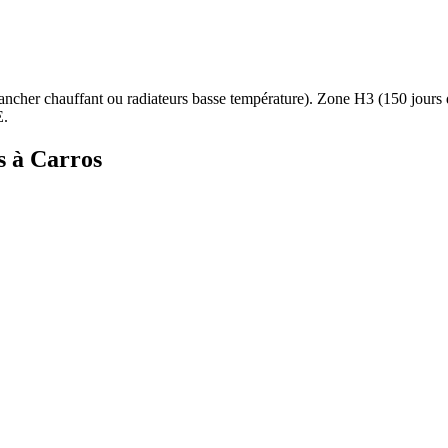
ancher chauffant ou radiateurs basse température
). Zone
H3
(
150
jours
E.
s à
Carros