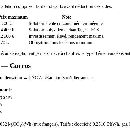
stallation comprise. Tarifs indicatifs avant déduction des aides.
Prix maximum
Note
7 700
€
Solution idéale en zone méditerranéenne
14 400
€
Solution polyvalente chauffage + ECS
22 500
€
Investissement élevé, rendement maximal
270
€
Obligatoire tous les 2 ans minimum
 écarts s'expliquent par la surface à chauffer, le type d'émetteurs existants
AC —
Carros
condensation
→ PAC Air/Eau,
tarifs méditerranéens
.
nomie
(COP)
%
%
52 kgCO₂/kWh (mix français). Tarifs : électricité
0.2516
€/kWh, gaz