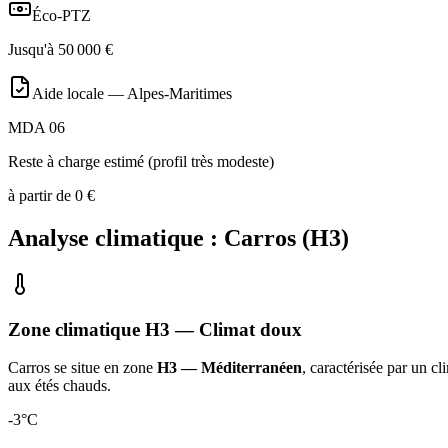
Éco-PTZ
Jusqu'à
50 000
€
Aide locale —
Alpes-Maritimes
MDA 06
Reste à charge estimé (profil très modeste)
à partir de
0
€
Analyse climatique :
Carros
(
H3
)
Zone climatique
H3
— Climat
doux
Carros
se situe en zone
H3 — Méditerranéen
, caractérisée par un
cl
aux étés chauds
.
-3
°C