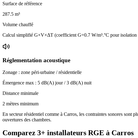
Surface de référence
287.5
m³
Volume chauffé
Calcul simplifié G×V×ΔT (coefficient G=0.7 W/m³.°C pour isolatio
Réglementation acoustique
Zonage :
zone péri-urbaine / résidentielle
Émergence max :
5
dB(A) jour /
3
dB(A) nuit
Distance minimale
2 mètres minimum
En secteur résidentiel comme à Carros, les contraintes sonores sont plu
ouvertures des chambres.
Comparez
3+
installateurs RGE à
Carros