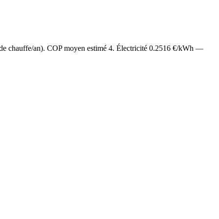
 de chauffe/an). COP moyen estimé
4
. Électricité
0.2516
€/kWh —