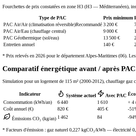
Fourchettes de prix constatées en zone
H3
(
H3 — Méditerranéen
), in
Type de PAC
Prix minimum
PAC Air/Air (climatisation réversible)
Recommandé
3 200
€
PAC Air/Eau (chauffage central)
9 000
€
PAC Géothermique (sol/eau)
13 500
€
Entretien annuel
140
€
* Prix relevés en
2026
pour le département
Alpes-Maritimes
(
06
). Les
Comparatif énergétique avant / après P
Simulation pour un logement de
115
m² (
2000-2012
), chauffage
gaz 
Indicateur
Éco
Système actuel
Avec PAC
Consommation (kWh/an)
6 440
1 610
÷
4
Coût annuel (€)
820
€
405
€
-
51
1 462
84
-
94
Émissions CO₂ (kg/an)
* Facteurs d'émission :
gaz naturel 0,227
kgCO₂/kWh — électricité 0,0