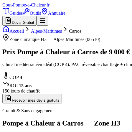
Cout-Pompe-a-Chaleur
.fr
Guides
Outils
Annuaire
Devis Gratuit
Accueil
Alpes-Maritimes
Carros
Zone climatique
H3
—
Alpes-Maritimes
(
06510
)
Prix Pompe à Chaleur à
Carros
de
9 000
€
Climat méditerranéen idéal (COP 4). PAC réversible chauffage + clim
COP
4
ROI
15
ans
150
jours de chauffe
Recevoir mes devis gratuits
Gratuit & Sans engagement
Pompe à Chaleur à
Carros
— Zone
H3