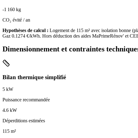
-
1 160
kg
CO₂ évité / an
Hypothèses de calcul :
Logement de
115
m² avec isolation
bonne
(
pl
Gaz
0.1274
€/kWh. Hors déduction des aides MaPrimeRénov' et CE
Dimensionnement et contraintes technique
Bilan thermique simplifié
5
kW
Puissance recommandée
4.6
kW
Déperditions estimées
115
m²