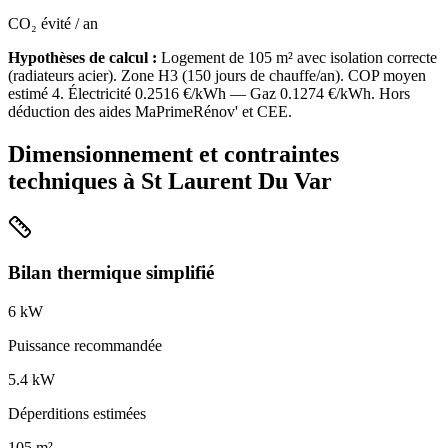
CO₂ évité / an
Hypothèses de calcul :
Logement de
105
m² avec isolation
correcte
(
radiateurs acier
). Zone
H3
(
150
jours de chauffe/an). COP moyen
estimé
4
. Électricité
0.2516
€/kWh — Gaz
0.1274
€/kWh. Hors
déduction des aides MaPrimeRénov' et CEE.
Dimensionnement et contraintes
techniques à
St Laurent Du Var
Bilan thermique simplifié
6
kW
Puissance recommandée
5.4
kW
Déperditions estimées
105
m²