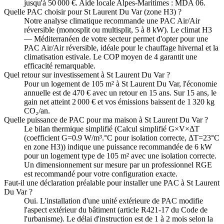
jusqu'à 50 000 €. Aide locale Alpes-Maritimes : MDA 06.
Quelle PAC choisir pour St Laurent Du Var (zone H3) ?
Notre analyse climatique recommande une PAC Air/Air
réversible (monosplit ou multisplit, 5 à 8 kW). Le climat H3
— Méditerranéen de votre secteur permet d'opter pour une
PAC Air/Air réversible, idéale pour le chauffage hivernal et la
climatisation estivale. Le COP moyen de 4 garantit une
efficacité remarquable.
Quel retour sur investissement à St Laurent Du Var ?
Pour un logement de 105 m² à St Laurent Du Var, l'économie
annuelle est de 470 € avec un retour en 15 ans. Sur 15 ans, le
gain net atteint 2 000 € et vos émissions baissent de 1 320 kg
CO₂/an.
Quelle puissance de PAC pour ma maison à St Laurent Du Var ?
Le bilan thermique simplifié (Calcul simplifié G×V×ΔT
(coefficient G=0.9 W/m³.°C pour isolation correcte, ΔT=23°C
en zone H3)) indique une puissance recommandée de 6 kW
pour un logement type de 105 m² avec une isolation correcte.
Un dimensionnement sur mesure par un professionnel RGE
est recommandé pour votre configuration exacte.
Faut-il une déclaration préalable pour installer une PAC à St Laurent
Du Var ?
Oui. L'installation d'une unité extérieure de PAC modifie
l'aspect extérieur du bâtiment (article R421-17 du Code de
l'urbanisme). Le délai d'instruction est de 1 à 2 mois selon la