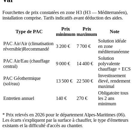
Fourchettes de prix constatées en zone
H3
(
H3 — Méditerranéen
),
installation comprise. Tarifs indicatifs avant déduction des aides.
Prix
Prix
Type de PAC
Note
minimum
maximum
Solution idéale
PAC Air/Air (climatisation
3 200
€
7 700
€
en zone
réversible)
Recommandé
méditerranéenne
Solution
PAC Air/Eau (chauffage
9 000
€
14 400
€
polyvalente
central)
chauffage + ECS
Investissement
PAC Géothermique
13 500
€
22 500
€
élevé, rendement
(sol/eau)
maximal
Obligatoire tous
Entretien annuel
140
€
270
€
les 2 ans
minimum
* Prix relevés en
2026
pour le département
Alpes-Maritimes
(
06
).
Les écarts s'expliquent par la surface à chauffer, le type d'émetteurs
existants et la difficulté d'accès au chantier.