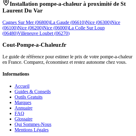
Installation pompe-a-chaleur à proximité de
St
Laurent Du Var
Cagnes Sur Mer
(
06800
)
La Gaude
(
06610
)
Nice
(
06300
)
Nice
(
06100
)
Nice
(
06200
)
Nice
(
06000
)
La Colle Sur Loup
(
06480
)
Villeneuve Loubet
(
06270
)
Cout-Pompe-a-Chaleur
.fr
Le guide de référence pour estimer le prix de votre pompe-a-chaleur
en France. Comparez, économisez et restez autonome chez vous.
Informations
Accueil
Guides & Conseils
Outils Gratuits
Marques
Annuaire
FAQ
Glossaire
Qui Sommes-Nous
Mentions Légales