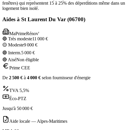
fenêtres) qui représentent 15 à 25% des déperditions même dans un
logement bien isolé.
Aides à
St Laurent Du Var
(
06700
)
MaPrimeRénov'
🔵 Très modeste
11 000
€
🟡 Modeste
9 000
€
🟣 Interm.
5 000
€
🔴 Aisé
Non éligible
Prime CEE
De
2 500
€
à
4 000
€
selon fournisseur d'énergie
TVA
5,5%
Éco-PTZ
Jusqu'à
50 000
€
Aide locale —
Alpes-Maritimes