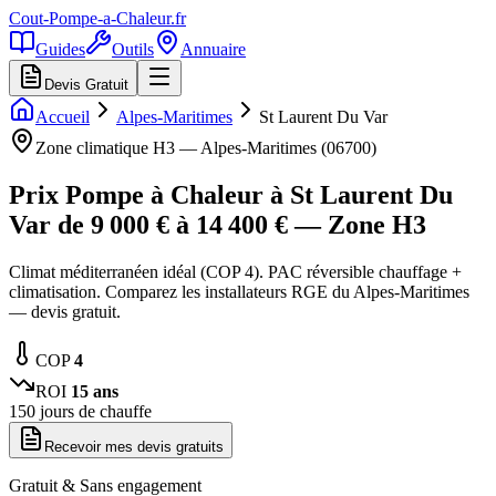
Cout-Pompe-a-Chaleur
.fr
Guides
Outils
Annuaire
Devis Gratuit
Accueil
Alpes-Maritimes
St Laurent Du Var
Zone climatique
H3
—
Alpes-Maritimes
(
06700
)
Prix Pompe à Chaleur à
St Laurent Du
Var
de
9 000
€ à
14 400
€ — Zone
H3
Climat méditerranéen idéal (COP 4). PAC réversible chauffage +
climatisation. Comparez les installateurs RGE du Alpes-Maritimes
— devis gratuit.
COP
4
ROI
15
ans
150
jours de chauffe
Recevoir mes devis gratuits
Gratuit & Sans engagement