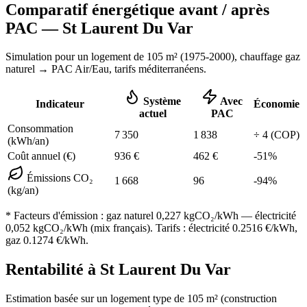
Comparatif énergétique avant / après
PAC —
St Laurent Du Var
Simulation pour un logement de
105
m² (
1975-2000
), chauffage
gaz
naturel
→ PAC Air/Eau,
tarifs méditerranéens
.
Système
Avec
Indicateur
Économie
actuel
PAC
Consommation
7 350
1 838
÷
4
(COP)
(kWh/an)
Coût annuel (€)
936
€
462
€
-
51
%
Émissions CO₂
1 668
96
-
94
%
(kg/an)
* Facteurs d'émission :
gaz naturel 0,227
kgCO₂/kWh — électricité
0,052 kgCO₂/kWh (mix français). Tarifs : électricité
0.2516
€/kWh,
gaz
0.1274
€/kWh.
Rentabilité à
St Laurent Du Var
Estimation basée sur un logement type de
105
m² (construction