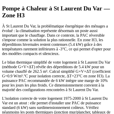
Pompe à Chaleur à
St Laurent Du Var
—
Zone
H3
À St Laurent Du Var, la problématique énergétique des ménages a
évolué : la climatisation représente désormais un poste aussi
important que le chauffage. Dans ce contexte, la PAC réversible
s'impose comme la solution la plus rationnelle. En zone H3, les
déperditions hivernales restent contenues (5.4 kW) grâce à des
températures rarement inférieures à -3°C, ce qui permet d'opter pour
des modèles compacts et silencieux.
Le bilan thermique simplifié de votre logement à St Laurent Du Var
(méthode G×V×ΔT) révèle des déperditions de 5.4 kW pour un
volume chauffé de 262.5 m³. Calcul simplifié G×V×ΔT (coefficient
G=0.9 W/m³.°C pour isolation correcte, ΔT=23°C en zone H3). La
puissance PAC recommandée de 6 kW intègre une marge de 10%
pour les jours les plus froids. Ce dimensionnement convient à la
majorité des configurations rencontrées à St Laurent Du Var.
L'isolation correcte de votre logement 1975-2000 à St Laurent Du
Var est un atout : elle permet d'installer une PAC de puissance
standard (6 kW) sans surdimensionnement coûteux. Vérifiez
néanmoins les ponts thermiques (jonction mur/plancher, tableaux de