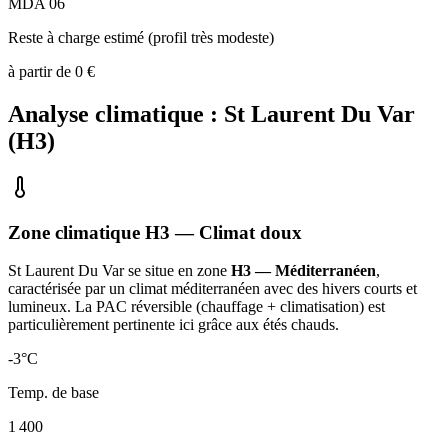
MDA 06
Reste à charge estimé (profil très modeste)
à partir de
0
€
Analyse climatique :
St Laurent Du Var
(
H3
)
Zone climatique
H3
— Climat
doux
St Laurent Du Var
se situe en zone
H3 — Méditerranéen
,
caractérisée par un
climat méditerranéen avec des hivers courts et
lumineux. La PAC réversible (chauffage + climatisation) est
particulièrement pertinente ici grâce aux étés chauds
.
-3
°C
Temp. de base
1 400