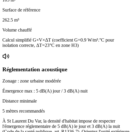
Surface de référence
262.5
m³
Volume chauffé
Calcul simplifié G×V×ΔT (coefficient G=0.9 W/m³.°C pour
isolation correcte, ΔT=23°C en zone H3)
Réglementation acoustique
Zonage :
zone urbaine modérée
Émergence max :
5
dB(A) jour /
3
dB(A) nuit
Distance minimale
5 mètres recommandés
À St Laurent Du Var, la densité d'habitat impose de respecter
l'émergence réglementaire de 5 dB(A) le jour et 3 dB(A) la nuit
(Code de la santé publique, art. R1336-7). Orientez l'unité extérieure