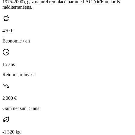
1975-2000
),
gaz naturel
remplacé par une PAC Air/Eau,
tarifs
méditerranéens
.
470
€
Économie / an
15
ans
Retour sur invest.
2 000
€
Gain net sur 15 ans
-
1 320
kg