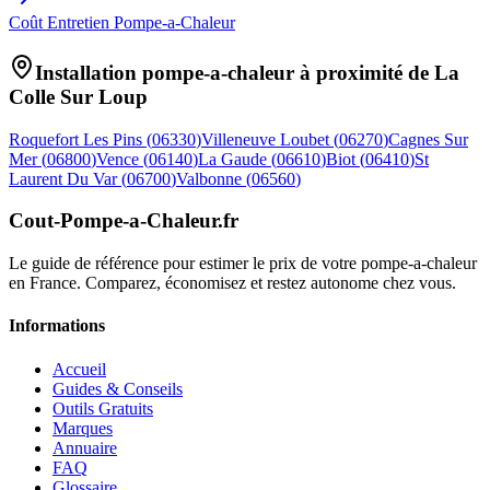
Coût Entretien Pompe-a-Chaleur
Installation pompe-a-chaleur à proximité de
La
Colle Sur Loup
Roquefort Les Pins
(
06330
)
Villeneuve Loubet
(
06270
)
Cagnes Sur
Mer
(
06800
)
Vence
(
06140
)
La Gaude
(
06610
)
Biot
(
06410
)
St
Laurent Du Var
(
06700
)
Valbonne
(
06560
)
Cout-Pompe-a-Chaleur
.fr
Le guide de référence pour estimer le prix de votre pompe-a-chaleur
en France. Comparez, économisez et restez autonome chez vous.
Informations
Accueil
Guides & Conseils
Outils Gratuits
Marques
Annuaire
FAQ
Glossaire