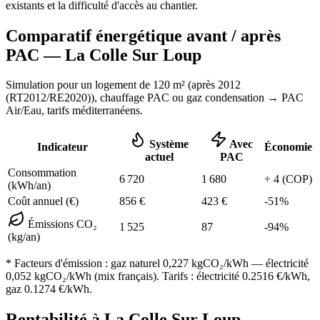
existants et la difficulté d'accès au chantier.
Comparatif énergétique avant / après
PAC —
La Colle Sur Loup
Simulation pour un logement de
120
m² (
après 2012
(RT2012/RE2020)
), chauffage
PAC ou gaz condensation
→ PAC
Air/Eau,
tarifs méditerranéens
.
Système
Avec
Indicateur
Économie
actuel
PAC
Consommation
6 720
1 680
÷
4
(COP)
(kWh/an)
Coût annuel (€)
856
€
423
€
-
51
%
Émissions CO₂
1 525
87
-
94
%
(kg/an)
* Facteurs d'émission :
gaz naturel 0,227
kgCO₂/kWh — électricité
0,052 kgCO₂/kWh (mix français). Tarifs : électricité
0.2516
€/kWh,
gaz
0.1274
€/kWh.
Rentabilité à
La Colle Sur Loup