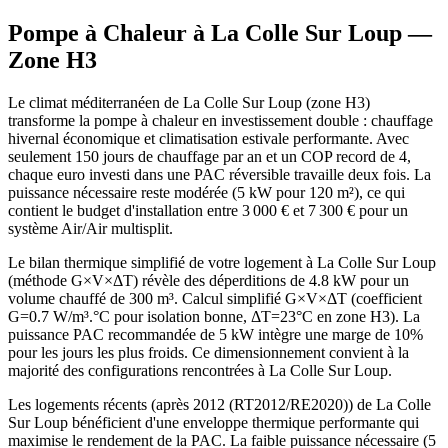
Pompe à Chaleur à
La Colle Sur Loup
—
Zone
H3
Le climat méditerranéen de La Colle Sur Loup (zone H3)
transforme la pompe à chaleur en investissement double : chauffage
hivernal économique et climatisation estivale performante. Avec
seulement 150 jours de chauffage par an et un COP record de 4,
chaque euro investi dans une PAC réversible travaille deux fois. La
puissance nécessaire reste modérée (5 kW pour 120 m²), ce qui
contient le budget d'installation entre 3 000 € et 7 300 € pour un
système Air/Air multisplit.
Le bilan thermique simplifié de votre logement à La Colle Sur Loup
(méthode G×V×ΔT) révèle des déperditions de 4.8 kW pour un
volume chauffé de 300 m³. Calcul simplifié G×V×ΔT (coefficient
G=0.7 W/m³.°C pour isolation bonne, ΔT=23°C en zone H3). La
puissance PAC recommandée de 5 kW intègre une marge de 10%
pour les jours les plus froids. Ce dimensionnement convient à la
majorité des configurations rencontrées à La Colle Sur Loup.
Les logements récents (après 2012 (RT2012/RE2020)) de La Colle
Sur Loup bénéficient d'une enveloppe thermique performante qui
maximise le rendement de la PAC. La faible puissance nécessaire (5