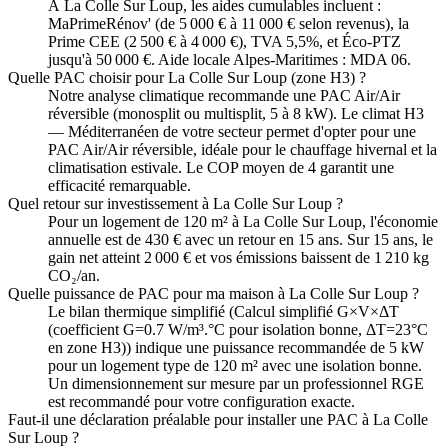
À La Colle Sur Loup, les aides cumulables incluent :
MaPrimeRénov' (de 5 000 € à 11 000 € selon revenus), la
Prime CEE (2 500 € à 4 000 €), TVA 5,5%, et Éco-PTZ
jusqu'à 50 000 €. Aide locale Alpes-Maritimes : MDA 06.
Quelle PAC choisir pour La Colle Sur Loup (zone H3) ?
Notre analyse climatique recommande une PAC Air/Air
réversible (monosplit ou multisplit, 5 à 8 kW). Le climat H3
— Méditerranéen de votre secteur permet d'opter pour une
PAC Air/Air réversible, idéale pour le chauffage hivernal et la
climatisation estivale. Le COP moyen de 4 garantit une
efficacité remarquable.
Quel retour sur investissement à La Colle Sur Loup ?
Pour un logement de 120 m² à La Colle Sur Loup, l'économie
annuelle est de 430 € avec un retour en 15 ans. Sur 15 ans, le
gain net atteint 2 000 € et vos émissions baissent de 1 210 kg
CO₂/an.
Quelle puissance de PAC pour ma maison à La Colle Sur Loup ?
Le bilan thermique simplifié (Calcul simplifié G×V×ΔT
(coefficient G=0.7 W/m³.°C pour isolation bonne, ΔT=23°C
en zone H3)) indique une puissance recommandée de 5 kW
pour un logement type de 120 m² avec une isolation bonne.
Un dimensionnement sur mesure par un professionnel RGE
est recommandé pour votre configuration exacte.
Faut-il une déclaration préalable pour installer une PAC à La Colle
Sur Loup ?