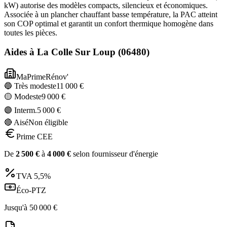
kW) autorise des modèles compacts, silencieux et économiques.
Associée à un plancher chauffant basse température, la PAC atteint
son COP optimal et garantit un confort thermique homogène dans
toutes les pièces.
Aides à
La Colle Sur Loup
(
06480
)
MaPrimeRénov'
🔵 Très modeste
11 000
€
🟡 Modeste
9 000
€
🟣 Interm.
5 000
€
🔴 Aisé
Non éligible
Prime CEE
De
2 500
€
à
4 000
€
selon fournisseur d'énergie
TVA
5,5%
Éco-PTZ
Jusqu'à
50 000
€