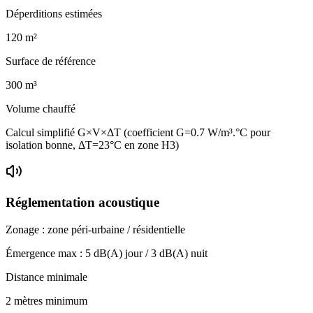
Déperditions estimées
120
m²
Surface de référence
300
m³
Volume chauffé
Calcul simplifié G×V×ΔT (coefficient G=0.7 W/m³.°C pour
isolation bonne, ΔT=23°C en zone H3)
Réglementation acoustique
Zonage :
zone péri-urbaine / résidentielle
Émergence max :
5
dB(A) jour /
3
dB(A) nuit
Distance minimale
2 mètres minimum