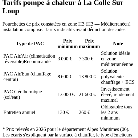
Tarifs pompe à chaleur à
La Colle Sur
Loup
Fourchettes de prix constatées en zone
H3
(
H3 — Méditerranéen
),
installation comprise. Tarifs indicatifs avant déduction des aides.
Prix
Prix
Type de PAC
Note
minimum
maximum
Solution idéale
PAC Air/Air (climatisation
3 000
€
7 300
€
en zone
réversible)
Recommandé
méditerranéenne
Solution
PAC Air/Eau (chauffage
8 600
€
13 800
€
polyvalente
central)
chauffage + ECS
Investissement
PAC Géothermique
13 000
€
21 600
€
élevé, rendement
(sol/eau)
maximal
Obligatoire tous
Entretien annuel
130
€
260
€
les 2 ans
minimum
* Prix relevés en
2026
pour le département
Alpes-Maritimes
(
06
).
Les écarts s'expliquent par la surface à chauffer, le type d'émetteurs