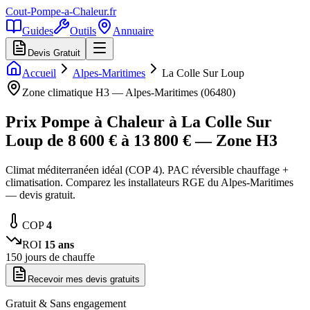
Cout-Pompe-a-Chaleur
.fr
Guides
Outils
Annuaire
Devis Gratuit
Accueil
Alpes-Maritimes
La Colle Sur Loup
Zone climatique
H3
—
Alpes-Maritimes
(
06480
)
Prix Pompe à Chaleur à
La Colle Sur
Loup
de
8 600
€ à
13 800
€ — Zone
H3
Climat méditerranéen idéal (COP 4). PAC réversible chauffage +
climatisation. Comparez les installateurs RGE du Alpes-Maritimes
— devis gratuit.
COP
4
ROI
15
ans
150
jours de chauffe
Recevoir mes devis gratuits
Gratuit & Sans engagement