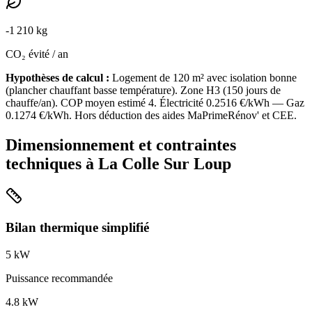
-
1 210
kg
CO₂ évité / an
Hypothèses de calcul :
Logement de
120
m² avec isolation
bonne
(
plancher chauffant basse température
). Zone
H3
(
150
jours de
chauffe/an). COP moyen estimé
4
. Électricité
0.2516
€/kWh — Gaz
0.1274
€/kWh. Hors déduction des aides MaPrimeRénov' et CEE.
Dimensionnement et contraintes
techniques à
La Colle Sur Loup
Bilan thermique simplifié
5
kW
Puissance recommandée
4.8
kW