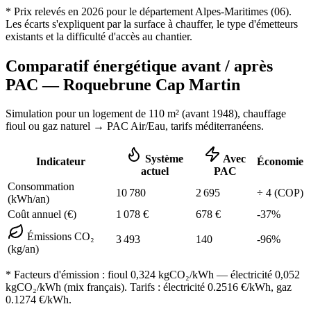
* Prix relevés en
2026
pour le département
Alpes-Maritimes
(
06
).
Les écarts s'expliquent par la surface à chauffer, le type d'émetteurs
existants et la difficulté d'accès au chantier.
Comparatif énergétique avant / après
PAC —
Roquebrune Cap Martin
Simulation pour un logement de
110
m² (
avant 1948
), chauffage
fioul ou gaz naturel
→ PAC Air/Eau,
tarifs méditerranéens
.
Système
Avec
Indicateur
Économie
actuel
PAC
Consommation
10 780
2 695
÷
4
(COP)
(kWh/an)
Coût annuel (€)
1 078
€
678
€
-
37
%
Émissions CO₂
3 493
140
-
96
%
(kg/an)
* Facteurs d'émission :
fioul 0,324
kgCO₂/kWh — électricité 0,052
kgCO₂/kWh (mix français). Tarifs : électricité
0.2516
€/kWh, gaz
0.1274
€/kWh.