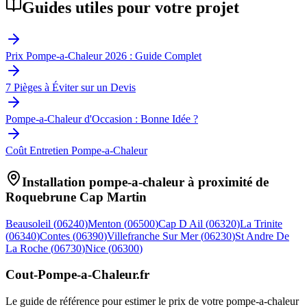
Guides utiles pour votre projet
Prix Pompe-a-Chaleur 2026 : Guide Complet
7 Pièges à Éviter sur un Devis
Pompe-a-Chaleur d'Occasion : Bonne Idée ?
Coût Entretien Pompe-a-Chaleur
Installation pompe-a-chaleur à proximité de
Roquebrune Cap Martin
Beausoleil
(
06240
)
Menton
(
06500
)
Cap D Ail
(
06320
)
La Trinite
(
06340
)
Contes
(
06390
)
Villefranche Sur Mer
(
06230
)
St Andre De
La Roche
(
06730
)
Nice
(
06300
)
Cout-Pompe-a-Chaleur
.fr
Le guide de référence pour estimer le prix de votre pompe-a-chaleur