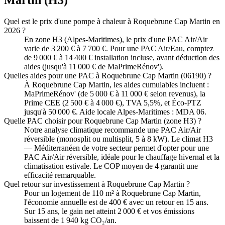
Martin
(
H3
)
Quel est le prix d'une pompe à chaleur à Roquebrune Cap Martin en
2026 ?
En zone H3 (Alpes-Maritimes), le prix d'une PAC Air/Air
varie de 3 200 € à 7 700 €. Pour une PAC Air/Eau, comptez
de 9 000 € à 14 400 € installation incluse, avant déduction des
aides (jusqu'à 11 000 € de MaPrimeRénov').
Quelles aides pour une PAC à Roquebrune Cap Martin (06190) ?
À Roquebrune Cap Martin, les aides cumulables incluent :
MaPrimeRénov' (de 5 000 € à 11 000 € selon revenus), la
Prime CEE (2 500 € à 4 000 €), TVA 5,5%, et Éco-PTZ
jusqu'à 50 000 €. Aide locale Alpes-Maritimes : MDA 06.
Quelle PAC choisir pour Roquebrune Cap Martin (zone H3) ?
Notre analyse climatique recommande une PAC Air/Air
réversible (monosplit ou multisplit, 5 à 8 kW). Le climat H3
— Méditerranéen de votre secteur permet d'opter pour une
PAC Air/Air réversible, idéale pour le chauffage hivernal et la
climatisation estivale. Le COP moyen de 4 garantit une
efficacité remarquable.
Quel retour sur investissement à Roquebrune Cap Martin ?
Pour un logement de 110 m² à Roquebrune Cap Martin,
l'économie annuelle est de 400 € avec un retour en 15 ans.
Sur 15 ans, le gain net atteint 2 000 € et vos émissions
baissent de 1 940 kg CO₂/an.