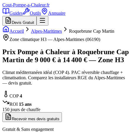
Cout-Pompe-a-Chaleur
.fr
Guides
Outils
Annuaire
Devis Gratuit
Accueil
Alpes-Maritimes
Roquebrune Cap Martin
Zone climatique
H3
—
Alpes-Maritimes
(
06190
)
Prix Pompe à Chaleur à
Roquebrune Cap
Martin
de
9 000
€ à
14 400
€ — Zone
H3
Climat méditerranéen idéal (COP 4). PAC réversible chauffage +
climatisation. Comparez les installateurs RGE du Alpes-Maritimes
— devis gratuit.
COP
4
ROI
15
ans
150
jours de chauffe
Recevoir mes devis gratuits
Gratuit & Sans engagement