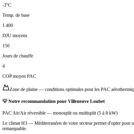
-3
°C
Temp. de base
1 400
DJU moyens
150
Jours de chauffe
4
COP moyen PAC
Zone de plaine
—
conditions optimales pour les PAC aérothermi
💡 Notre recommandation pour
Villeneuve Loubet
PAC Air/Air réversible
—
monosplit ou multisplit
(
5 à 8 kW
)
Le climat H3 — Méditerranéen de votre secteur permet d'opter pour une
remarquable.