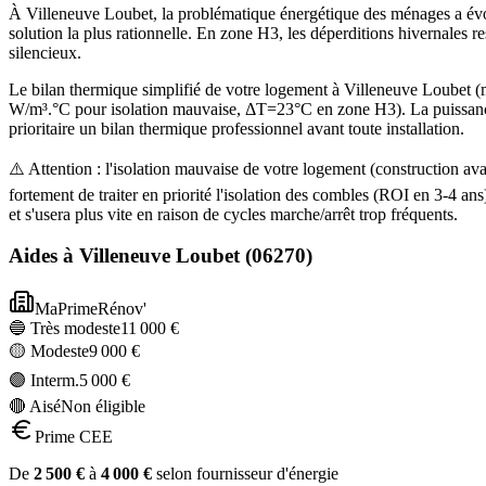
À Villeneuve Loubet, la problématique énergétique des ménages a évol
solution la plus rationnelle. En zone H3, les déperditions hivernales 
silencieux.
Le bilan thermique simplifié de votre logement à Villeneuve Loube
W/m³.°C pour isolation mauvaise, ΔT=23°C en zone H3). La puissance
prioritaire un bilan thermique professionnel avant toute installation.
⚠️ Attention : l'isolation mauvaise de votre logement (construction
fortement de traiter en priorité l'isolation des combles (ROI en 3-4
et s'usera plus vite en raison de cycles marche/arrêt trop fréquents.
Aides à
Villeneuve Loubet
(
06270
)
MaPrimeRénov'
🔵 Très modeste
11 000
€
🟡 Modeste
9 000
€
🟣 Interm.
5 000
€
🔴 Aisé
Non éligible
Prime CEE
De
2 500
€
à
4 000
€
selon fournisseur d'énergie