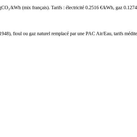
O₂/kWh (mix français). Tarifs : électricité
0.2516
€/kWh, gaz
0.1274
 1948
),
fioul ou gaz naturel
remplacé par une PAC Air/Eau,
tarifs médit