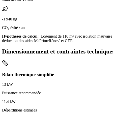
-
1 940
kg
CO₂ évité / an
Hypothèses de calcul :
Logement de
110
m² avec isolation
mauvaise
déduction des aides MaPrimeRénov' et CEE.
Dimensionnement et contraintes technique
Bilan thermique simplifié
13
kW
Puissance recommandée
11.4
kW
Déperditions estimées