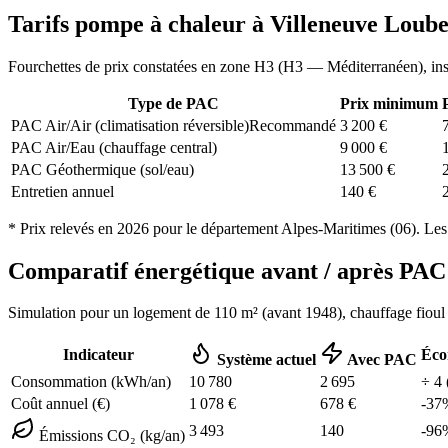
Tarifs pompe à chaleur à
Villeneuve Loube
Fourchettes de prix constatées en zone
H3
(
H3 — Méditerranéen
), in
Type de PAC
Prix minimum
PAC Air/Air (climatisation réversible)
Recommandé
3 200
€
PAC Air/Eau (chauffage central)
9 000
€
PAC Géothermique (sol/eau)
13 500
€
Entretien annuel
140
€
* Prix relevés en
2026
pour le département
Alpes-Maritimes
(
06
). Les
Comparatif énergétique avant / après P
Simulation pour un logement de
110
m² (
avant 1948
), chauffage
fioul
Indicateur
Éco
Système actuel
Avec PAC
Consommation (kWh/an)
10 780
2 695
÷
4
Coût annuel (€)
1 078
€
678
€
-
37
3 493
140
-
96
Émissions CO₂ (kg/an)