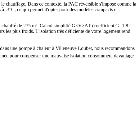
e le chauffage. Dans ce contexte, la PAC réversible s'impose comme la
es à -3°C, ce qui permet d'opter pour des modèles compacts et
 chauffé de 275 m³. Calcul simplifié G×V×ΔT (coefficient G=1.8
 plus froids. L'isolation très déficiente de votre logement rend
tir dans une pompe à chaleur à Villeneuve Loubet, nous recommandons
nsionnée pour compenser une mauvaise isolation consommera davantage