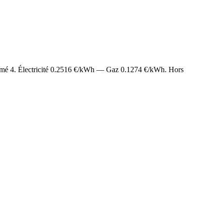
timé
4
. Électricité
0.2516
€/kWh — Gaz
0.1274
€/kWh. Hors