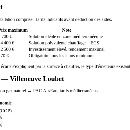
t
stallation comprise. Tarifs indicatifs avant déduction des aides.
Prix maximum
Note
7 700
€
Solution idéale en zone méditerranéenne
14 400
€
Solution polyvalente chauffage + ECS
22 500
€
Investissement élevé, rendement maximal
270
€
Obligatoire tous les 2 ans minimum
 écarts s'expliquent par la surface à chauffer, le type d'émetteurs existants
AC —
Villeneuve Loubet
 ou gaz naturel
→ PAC Air/Eau,
tarifs méditerranéens
.
nomie
(COP)
%
%