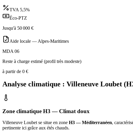
TVA
5,5%
Éco-PTZ
Jusqu'à
50 000
€
Aide locale —
Alpes-Maritimes
MDA 06
Reste à charge estimé (profil très modeste)
à partir de
0
€
Analyse climatique :
Villeneuve Loubet
(
H
Zone climatique
H3
— Climat
doux
Villeneuve Loubet
se situe en zone
H3 — Méditerranéen
, caractéri
pertinente ici grâce aux étés chauds
.