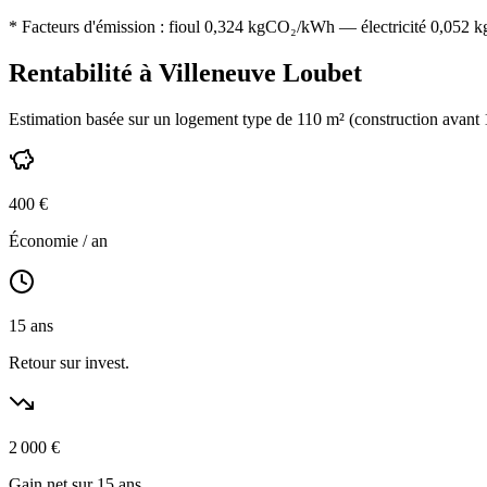
* Facteurs d'émission :
fioul 0,324
kgCO₂/kWh — électricité 0,052 kgC
Rentabilité à
Villeneuve Loubet
Estimation basée sur un logement type de
110
m² (construction
avant
400
€
Économie / an
15
ans
Retour sur invest.
2 000
€
Gain net sur 15 ans