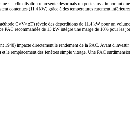
ué : la climatisation représente désormais un poste aussi important qu
restent contenues (11.4 kW) grâce à des températures rarement inférieur
t (méthode G×V×ΔT) révèle des déperditions de 11.4 kW pour un volume
 PAC recommandée de 13 kW intègre une marge de 10% pour les jours les
 avant 1948) impacte directement le rendement de la PAC. Avant d'inves
 ans) et le remplacement des fenêtres simple vitrage. Une PAC surdime