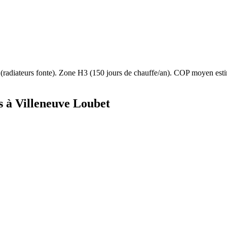
(
radiateurs fonte
). Zone
H3
(
150
jours de chauffe/an). COP moyen es
s à
Villeneuve Loubet