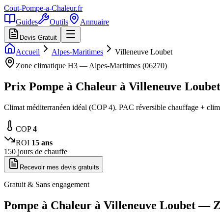
Cout-Pompe-a-Chaleur
.fr
Guides
Outils
Annuaire
Devis Gratuit
Accueil
Alpes-Maritimes
Villeneuve Loubet
Zone climatique
H3
—
Alpes-Maritimes
(
06270
)
Prix Pompe à Chaleur à
Villeneuve Loube
Climat méditerranéen idéal (COP 4). PAC réversible chauffage + clim
COP
4
ROI
15
ans
150
jours de chauffe
Recevoir mes devis gratuits
Gratuit & Sans engagement
Pompe à Chaleur à
Villeneuve Loubet
— Z