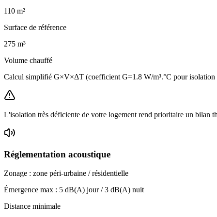
110
m²
Surface de référence
275
m³
Volume chauffé
Calcul simplifié G×V×ΔT (coefficient G=1.8 W/m³.°C pour isolatio
L'isolation très déficiente de votre logement rend prioritaire un bilan 
Réglementation acoustique
Zonage :
zone péri-urbaine / résidentielle
Émergence max :
5
dB(A) jour /
3
dB(A) nuit
Distance minimale