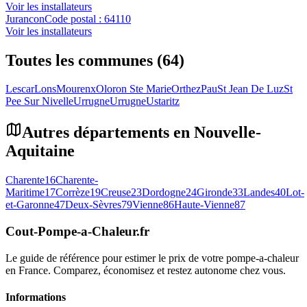
Voir les installateurs
Jurancon
Code postal :
64110
Voir les installateurs
Toutes les communes (64)
Lescar
Lons
Mourenx
Oloron Ste Marie
Orthez
Pau
St Jean De Luz
St
Pee Sur Nivelle
Urrugne
Urrugne
Ustaritz
Autres départements en
Nouvelle-
Aquitaine
Charente
16
Charente-
Maritime
17
Corrèze
19
Creuse
23
Dordogne
24
Gironde
33
Landes
40
Lot-
et-Garonne
47
Deux-Sèvres
79
Vienne
86
Haute-Vienne
87
Cout-Pompe-a-Chaleur
.fr
Le guide de référence pour estimer le prix de votre pompe-a-chaleur
en France. Comparez, économisez et restez autonome chez vous.
Informations