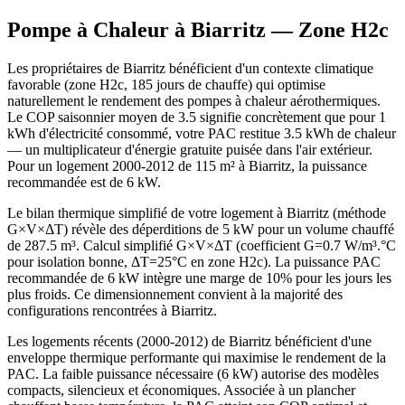
Pompe à Chaleur à
Biarritz
— Zone
H2c
Les propriétaires de Biarritz bénéficient d'un contexte climatique
favorable (zone H2c, 185 jours de chauffe) qui optimise
naturellement le rendement des pompes à chaleur aérothermiques.
Le COP saisonnier moyen de 3.5 signifie concrètement que pour 1
kWh d'électricité consommé, votre PAC restitue 3.5 kWh de chaleur
— un multiplicateur d'énergie gratuite puisée dans l'air extérieur.
Pour un logement 2000-2012 de 115 m² à Biarritz, la puissance
recommandée est de 6 kW.
Le bilan thermique simplifié de votre logement à Biarritz (méthode
G×V×ΔT) révèle des déperditions de 5 kW pour un volume chauffé
de 287.5 m³. Calcul simplifié G×V×ΔT (coefficient G=0.7 W/m³.°C
pour isolation bonne, ΔT=25°C en zone H2c). La puissance PAC
recommandée de 6 kW intègre une marge de 10% pour les jours les
plus froids. Ce dimensionnement convient à la majorité des
configurations rencontrées à Biarritz.
Les logements récents (2000-2012) de Biarritz bénéficient d'une
enveloppe thermique performante qui maximise le rendement de la
PAC. La faible puissance nécessaire (6 kW) autorise des modèles
compacts, silencieux et économiques. Associée à un plancher