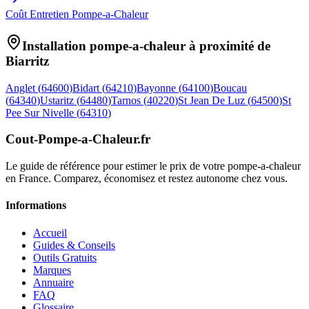
Coût Entretien Pompe-a-Chaleur
Installation pompe-a-chaleur à proximité de
Biarritz
Anglet
(
64600
)
Bidart
(
64210
)
Bayonne
(
64100
)
Boucau
(
64340
)
Ustaritz
(
64480
)
Tarnos
(
40220
)
St Jean De Luz
(
64500
)
St
Pee Sur Nivelle
(
64310
)
Cout-Pompe-a-Chaleur
.fr
Le guide de référence pour estimer le prix de votre pompe-a-chaleur
en France. Comparez, économisez et restez autonome chez vous.
Informations
Accueil
Guides & Conseils
Outils Gratuits
Marques
Annuaire
FAQ
Glossaire