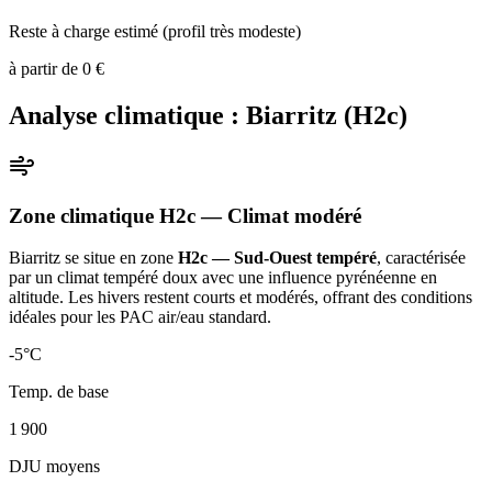
Reste à charge estimé (profil très modeste)
à partir de
0
€
Analyse climatique :
Biarritz
(
H2c
)
Zone climatique
H2c
— Climat
modéré
Biarritz
se situe en zone
H2c — Sud-Ouest tempéré
, caractérisée
par un
climat tempéré doux avec une influence pyrénéenne en
altitude. Les hivers restent courts et modérés, offrant des conditions
idéales pour les PAC air/eau standard
.
-5
°C
Temp. de base
1 900
DJU moyens