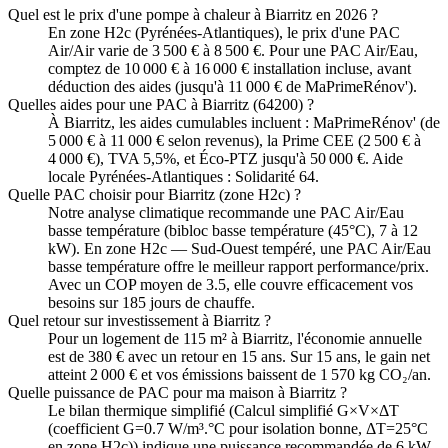
Quel est le prix d'une pompe à chaleur à Biarritz en 2026 ?
En zone H2c (Pyrénées-Atlantiques), le prix d'une PAC
Air/Air varie de 3 500 € à 8 500 €. Pour une PAC Air/Eau,
comptez de 10 000 € à 16 000 € installation incluse, avant
déduction des aides (jusqu'à 11 000 € de MaPrimeRénov').
Quelles aides pour une PAC à Biarritz (64200) ?
À Biarritz, les aides cumulables incluent : MaPrimeRénov' (de
5 000 € à 11 000 € selon revenus), la Prime CEE (2 500 € à
4 000 €), TVA 5,5%, et Éco-PTZ jusqu'à 50 000 €. Aide
locale Pyrénées-Atlantiques : Solidarité 64.
Quelle PAC choisir pour Biarritz (zone H2c) ?
Notre analyse climatique recommande une PAC Air/Eau
basse température (bibloc basse température (45°C), 7 à 12
kW). En zone H2c — Sud-Ouest tempéré, une PAC Air/Eau
basse température offre le meilleur rapport performance/prix.
Avec un COP moyen de 3.5, elle couvre efficacement vos
besoins sur 185 jours de chauffe.
Quel retour sur investissement à Biarritz ?
Pour un logement de 115 m² à Biarritz, l'économie annuelle
est de 380 € avec un retour en 15 ans. Sur 15 ans, le gain net
atteint 2 000 € et vos émissions baissent de 1 570 kg CO₂/an.
Quelle puissance de PAC pour ma maison à Biarritz ?
Le bilan thermique simplifié (Calcul simplifié G×V×ΔT
(coefficient G=0.7 W/m³.°C pour isolation bonne, ΔT=25°C
en zone H2c)) indique une puissance recommandée de 6 kW