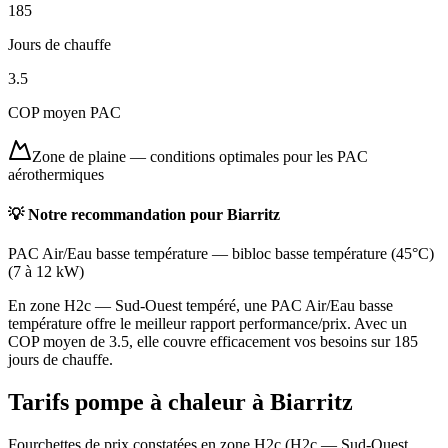
185
Jours de chauffe
3.5
COP moyen PAC
Zone de plaine
—
conditions optimales pour les PAC
aérothermiques
💡 Notre recommandation pour
Biarritz
PAC Air/Eau basse température
—
bibloc basse température (45°C)
(
7 à 12 kW
)
En zone H2c — Sud-Ouest tempéré, une PAC Air/Eau basse
température offre le meilleur rapport performance/prix. Avec un
COP moyen de 3.5, elle couvre efficacement vos besoins sur 185
jours de chauffe.
Tarifs pompe à chaleur à
Biarritz
Fourchettes de prix constatées en zone
H2c
(
H2c — Sud-Ouest