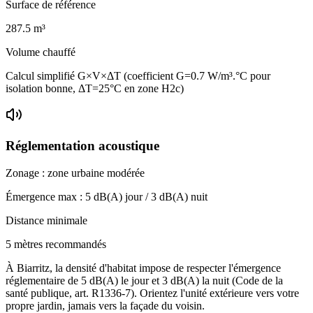
Surface de référence
287.5
m³
Volume chauffé
Calcul simplifié G×V×ΔT (coefficient G=0.7 W/m³.°C pour
isolation bonne, ΔT=25°C en zone H2c)
Réglementation acoustique
Zonage :
zone urbaine modérée
Émergence max :
5
dB(A) jour /
3
dB(A) nuit
Distance minimale
5 mètres recommandés
À Biarritz, la densité d'habitat impose de respecter l'émergence
réglementaire de 5 dB(A) le jour et 3 dB(A) la nuit (Code de la
santé publique, art. R1336-7). Orientez l'unité extérieure vers votre
propre jardin, jamais vers la façade du voisin.