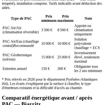
tempéré
), installation comprise. Tarifs indicatifs avant déduction des
aides.
Prix
Prix
Type de PAC
Note
minimum
maximum
Appoint ou
PAC Air/Air
3 500
€
8 500
€
climatisation
(climatisation réversible)
uniquement
Solution
PAC Air/Eau (chauffage
10 000
€
16 000
€
polyvalente
central)
Recommandé
chauffage + ECS
Investissement
PAC Géothermique
15 000
€
25 000
€
élevé, rendement
(sol/eau)
maximal
Obligatoire tous
Entretien annuel
150
€
300
€
les 2 ans minimum
* Prix relevés en
2026
pour le département
Pyrénées-Atlantiques
(
64
). Les écarts s'expliquent par la surface à chauffer, le type
d'émetteurs existants et la difficulté d'accès au chantier.
Comparatif énergétique avant / après
PAC —
Biarritz