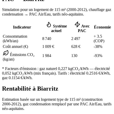
Simulation pour un logement de
115
m² (
2000-2012
), chauffage
gaz
condensation
→ PAC Air/Eau,
tarifs néo-aquitains
.
Système
Avec
Indicateur
Économie
actuel
PAC
Consommation
÷
3.5
8 740
2 497
(kWh/an)
(COP)
Coût annuel (€)
1 009
€
628
€
-
38
%
Émissions CO₂
1 984
130
-
93
%
(kg/an)
* Facteurs d'émission :
gaz naturel 0,227
kgCO₂/kWh — électricité
0,052 kgCO₂/kWh (mix français). Tarifs : électricité
0.2516
€/kWh,
gaz
0.1154
€/kWh.
Rentabilité à
Biarritz
Estimation basée sur un logement type de
115
m² (construction
2000-2012
),
gaz condensation
remplacé par une PAC Air/Eau,
tarifs
néo-aquitains
.