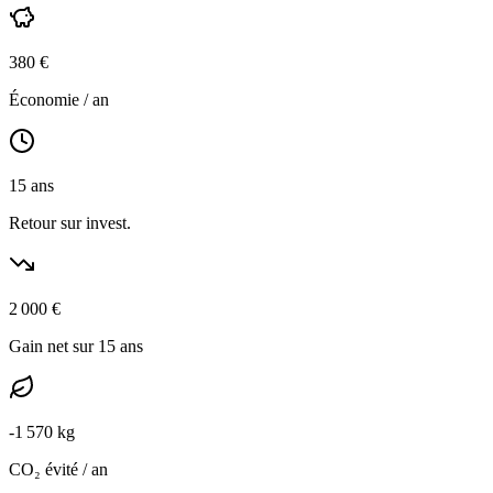
380
€
Économie / an
15
ans
Retour sur invest.
2 000
€
Gain net sur 15 ans
-
1 570
kg
CO₂ évité / an