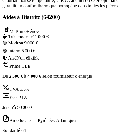
chauffant basse température, la PAC atteint son COP optimal et
garantit un confort thermique homogène dans toutes les pièces.
Aides à
Biarritz
(
64200
)
MaPrimeRénov'
🔵 Très modeste
11 000
€
🟡 Modeste
9 000
€
🟣 Interm.
5 000
€
🔴 Aisé
Non éligible
Prime CEE
De
2 500
€
à
4 000
€
selon fournisseur d'énergie
TVA
5,5%
Éco-PTZ
Jusqu'à
50 000
€
Aide locale —
Pyrénées-Atlantiques
Solidarité 64