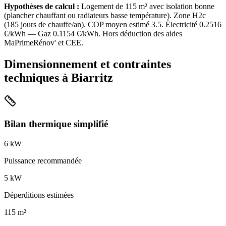
Hypothèses de calcul :
Logement de
115
m² avec isolation
bonne
(
plancher chauffant ou radiateurs basse température
). Zone
H2c
(
185
jours de chauffe/an). COP moyen estimé
3.5
. Électricité
0.2516
€/kWh — Gaz
0.1154
€/kWh. Hors déduction des aides
MaPrimeRénov' et CEE.
Dimensionnement et contraintes
techniques à
Biarritz
Bilan thermique simplifié
6
kW
Puissance recommandée
5
kW
Déperditions estimées
115
m²