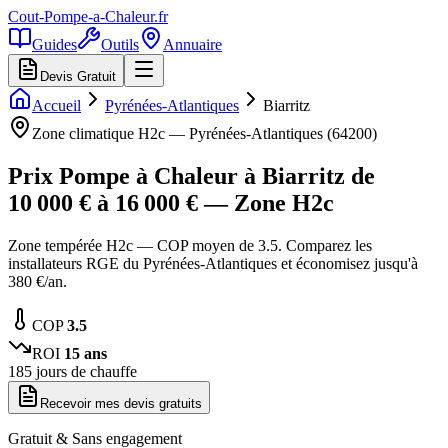
Cout-Pompe-a-Chaleur
.fr
Guides
Outils
Annuaire
Devis Gratuit
Accueil
Pyrénées-Atlantiques
Biarritz
Zone climatique
H2c
—
Pyrénées-Atlantiques
(
64200
)
Prix Pompe à Chaleur à
Biarritz
de
10 000
€ à
16 000
€ — Zone
H2c
Zone tempérée H2c — COP moyen de 3.5. Comparez les
installateurs RGE du Pyrénées-Atlantiques et économisez jusqu'à
380 €/an.
COP
3.5
ROI
15
ans
185
jours de chauffe
Recevoir mes devis gratuits
Gratuit & Sans engagement