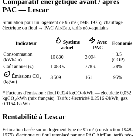
Comparatif énergétique avant / après
PAC —
Lescar
Simulation pour un logement de
95
m² (
1948-1975
), chauffage
électrique ou fioul
→ PAC Air/Eau,
tarifs néo-aquitains
.
Système
Avec
Indicateur
Économie
actuel
PAC
Consommation
÷
3.5
10 830
3 094
(kWh/an)
(COP)
Coût annuel (€)
1 083
€
778
€
-
28
%
Émissions CO₂
3 509
161
-
95
%
(kg/an)
* Facteurs d'émission :
fioul 0,324
kgCO₂/kWh — électricité 0,052
kgCO₂/kWh (mix français). Tarifs : électricité
0.2516
€/kWh, gaz
0.1154
€/kWh.
Rentabilité à
Lescar
Estimation basée sur un logement type de
95
m² (construction
1948-
1975
),
électrique ou fioul
remplacé par une PAC Air/Eau,
tarifs néo-