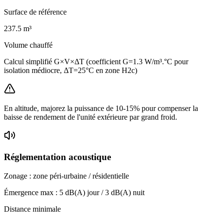
Surface de référence
237.5
m³
Volume chauffé
Calcul simplifié G×V×ΔT (coefficient G=1.3 W/m³.°C pour
isolation médiocre, ΔT=25°C en zone H2c)
En altitude, majorez la puissance de 10-15% pour compenser la
baisse de rendement de l'unité extérieure par grand froid.
Réglementation acoustique
Zonage :
zone péri-urbaine / résidentielle
Émergence max :
5
dB(A) jour /
3
dB(A) nuit
Distance minimale