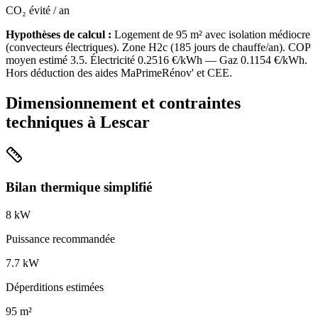
CO₂ évité / an
Hypothèses de calcul :
Logement de
95
m² avec isolation
médiocre
(
convecteurs électriques
). Zone
H2c
(
185
jours de chauffe/an). COP
moyen estimé
3.5
. Électricité
0.2516
€/kWh — Gaz
0.1154
€/kWh.
Hors déduction des aides MaPrimeRénov' et CEE.
Dimensionnement et contraintes
techniques à
Lescar
Bilan thermique simplifié
8
kW
Puissance recommandée
7.7
kW
Déperditions estimées
95
m²