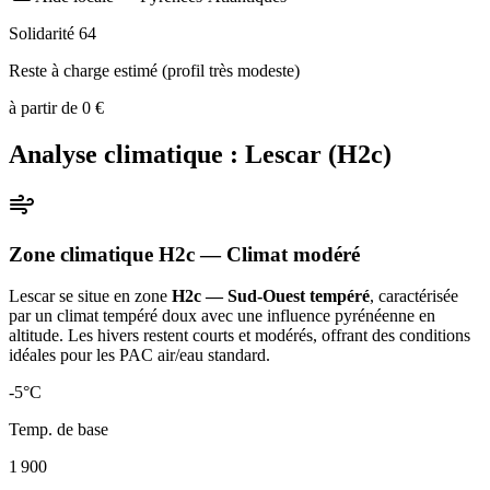
Solidarité 64
Reste à charge estimé (profil très modeste)
à partir de
0
€
Analyse climatique :
Lescar
(
H2c
)
Zone climatique
H2c
— Climat
modéré
Lescar
se situe en zone
H2c — Sud-Ouest tempéré
, caractérisée
par un
climat tempéré doux avec une influence pyrénéenne en
altitude. Les hivers restent courts et modérés, offrant des conditions
idéales pour les PAC air/eau standard
.
-5
°C
Temp. de base
1 900