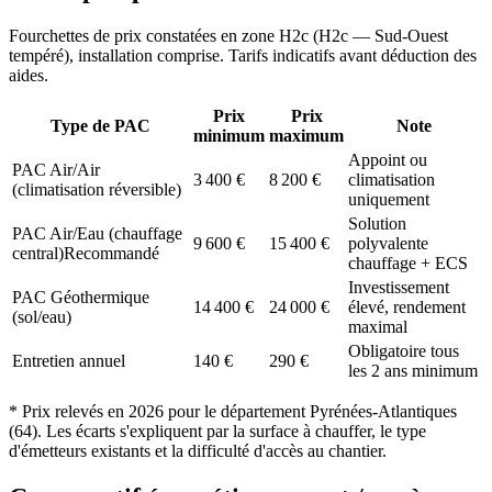
Fourchettes de prix constatées en zone
H2c
(
H2c — Sud-Ouest
tempéré
), installation comprise. Tarifs indicatifs avant déduction des
aides.
Prix
Prix
Type de PAC
Note
minimum
maximum
Appoint ou
PAC Air/Air
3 400
€
8 200
€
climatisation
(climatisation réversible)
uniquement
Solution
PAC Air/Eau (chauffage
9 600
€
15 400
€
polyvalente
central)
Recommandé
chauffage + ECS
Investissement
PAC Géothermique
14 400
€
24 000
€
élevé, rendement
(sol/eau)
maximal
Obligatoire tous
Entretien annuel
140
€
290
€
les 2 ans minimum
* Prix relevés en
2026
pour le département
Pyrénées-Atlantiques
(
64
). Les écarts s'expliquent par la surface à chauffer, le type
d'émetteurs existants et la difficulté d'accès au chantier.