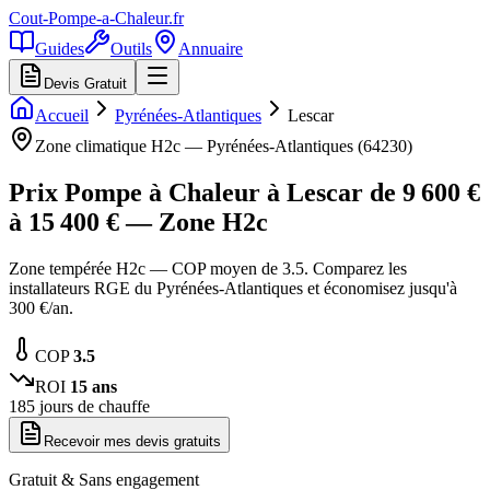
Cout-Pompe-a-Chaleur
.fr
Guides
Outils
Annuaire
Devis Gratuit
Accueil
Pyrénées-Atlantiques
Lescar
Zone climatique
H2c
—
Pyrénées-Atlantiques
(
64230
)
Prix Pompe à Chaleur à
Lescar
de
9 600
€
à
15 400
€ — Zone
H2c
Zone tempérée H2c — COP moyen de 3.5. Comparez les
installateurs RGE du Pyrénées-Atlantiques et économisez jusqu'à
300 €/an.
COP
3.5
ROI
15
ans
185
jours de chauffe
Recevoir mes devis gratuits
Gratuit & Sans engagement