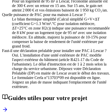
Pour un logement de 95 m² à Lescar, l'économie annuelle est
de 300 € avec un retour en 15 ans. Sur 15 ans, le gain net
atteint 2 000 € et vos émissions baissent de 1 950 kg CO₂/an.
Quelle puissance de PAC pour ma maison à Lescar ?
Le bilan thermique simplifié (Calcul simplifié G×V×ΔT
(coefficient G=1.3 W/m³.°C pour isolation médiocre,
ΔT=25°C en zone H2c)) indique une puissance recommandée
de 8 kW pour un logement type de 95 m² avec une isolation
médiocre. En altitude, majorez la puissance de 10-15% pour
compenser la baisse de rendement de l'unité extérieure par
grand froid.
Faut-il une déclaration préalable pour installer une PAC à Lescar ?
Oui. L'installation d'une unité extérieure de PAC modifie
l'aspect extérieur du bâtiment (article R421-17 du Code de
l'urbanisme). Le délai d'instruction est de 1 à 2 mois selon la
charge du service urbanisme. Déposez votre Déclaration
Préalable (DP) en mairie de Lescar avant le début des travaux.
Le formulaire Cerfa n°13703*09 est disponible en ligne.
Joignez un plan de masse indiquant l'emplacement de l'unité
extérieure.
Guides utiles pour votre projet