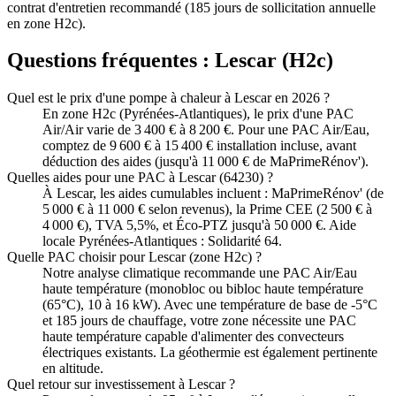
contrat d'entretien recommandé (185 jours de sollicitation annuelle
en zone H2c).
Questions fréquentes :
Lescar
(
H2c
)
Quel est le prix d'une pompe à chaleur à Lescar en 2026 ?
En zone H2c (Pyrénées-Atlantiques), le prix d'une PAC
Air/Air varie de 3 400 € à 8 200 €. Pour une PAC Air/Eau,
comptez de 9 600 € à 15 400 € installation incluse, avant
déduction des aides (jusqu'à 11 000 € de MaPrimeRénov').
Quelles aides pour une PAC à Lescar (64230) ?
À Lescar, les aides cumulables incluent : MaPrimeRénov' (de
5 000 € à 11 000 € selon revenus), la Prime CEE (2 500 € à
4 000 €), TVA 5,5%, et Éco-PTZ jusqu'à 50 000 €. Aide
locale Pyrénées-Atlantiques : Solidarité 64.
Quelle PAC choisir pour Lescar (zone H2c) ?
Notre analyse climatique recommande une PAC Air/Eau
haute température (monobloc ou bibloc haute température
(65°C), 10 à 16 kW). Avec une température de base de -5°C
et 185 jours de chauffage, votre zone nécessite une PAC
haute température capable d'alimenter des convecteurs
électriques existants. La géothermie est également pertinente
en altitude.
Quel retour sur investissement à Lescar ?