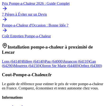
Prix Pompe-a-Chaleur 2026 : Guide Complet
7 Pièges à Éviter sur un Devis
Pompe-a-Chaleur d'Occasion : Bonne Idée ?
Coût Entretien Pompe-a-Chaleur
Installation pompe-a-chaleur à proximité de
Lescar
Lons
(
64140
)
Billere
(
64140
)
Pau
(
64000
)
Jurancon
(
64110
)
Gan
(
64290
)
Mourenx
(
64150
)
Oloron Ste Marie
(
64400
)
Orthez
(
64300
)
Cout-Pompe-a-Chaleur
.fr
Le guide de référence pour estimer le prix de votre pompe-a-chaleur
en France. Comparez, économisez et restez autonome chez vous.
Informations