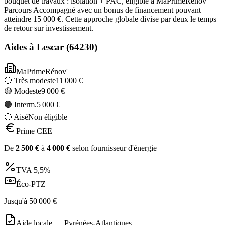
bouquet de travaux : isolation + PAC, éligible à MaPrimeRénov'
Parcours Accompagné avec un bonus de financement pouvant
atteindre 15 000 €. Cette approche globale divise par deux le temps
de retour sur investissement.
Aides à
Lescar
(
64230
)
MaPrimeRénov'
🔵 Très modeste
11 000
€
🟡 Modeste
9 000
€
🟣 Interm.
5 000
€
🔴 Aisé
Non éligible
Prime CEE
De
2 500
€
à
4 000
€
selon fournisseur d'énergie
TVA
5,5%
Éco-PTZ
Jusqu'à
50 000
€
Aide locale —
Pyrénées-Atlantiques