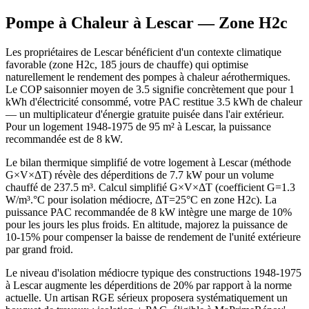
Pompe à Chaleur à
Lescar
— Zone
H2c
Les propriétaires de Lescar bénéficient d'un contexte climatique
favorable (zone H2c, 185 jours de chauffe) qui optimise
naturellement le rendement des pompes à chaleur aérothermiques.
Le COP saisonnier moyen de 3.5 signifie concrètement que pour 1
kWh d'électricité consommé, votre PAC restitue 3.5 kWh de chaleur
— un multiplicateur d'énergie gratuite puisée dans l'air extérieur.
Pour un logement 1948-1975 de 95 m² à Lescar, la puissance
recommandée est de 8 kW.
Le bilan thermique simplifié de votre logement à Lescar (méthode
G×V×ΔT) révèle des déperditions de 7.7 kW pour un volume
chauffé de 237.5 m³. Calcul simplifié G×V×ΔT (coefficient G=1.3
W/m³.°C pour isolation médiocre, ΔT=25°C en zone H2c). La
puissance PAC recommandée de 8 kW intègre une marge de 10%
pour les jours les plus froids. En altitude, majorez la puissance de
10-15% pour compenser la baisse de rendement de l'unité extérieure
par grand froid.
Le niveau d'isolation médiocre typique des constructions 1948-1975
à Lescar augmente les déperditions de 20% par rapport à la norme
actuelle. Un artisan RGE sérieux proposera systématiquement un