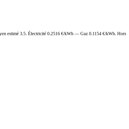
yen estimé
3.5
. Électricité
0.2516
€/kWh — Gaz
0.1154
€/kWh. Hors