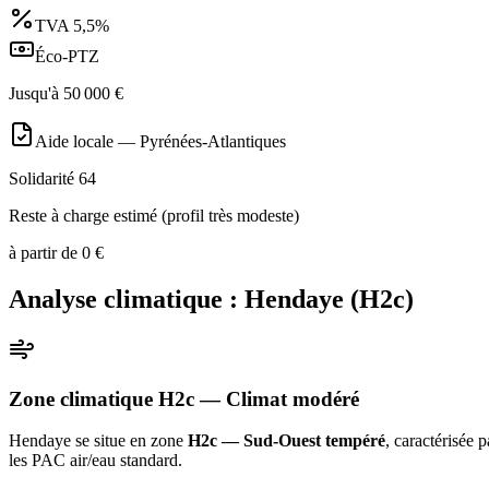
TVA
5,5%
Éco-PTZ
Jusqu'à
50 000
€
Aide locale —
Pyrénées-Atlantiques
Solidarité 64
Reste à charge estimé (profil très modeste)
à partir de
0
€
Analyse climatique :
Hendaye
(
H2c
)
Zone climatique
H2c
— Climat
modéré
Hendaye
se situe en zone
H2c — Sud-Ouest tempéré
, caractérisée 
les PAC air/eau standard
.