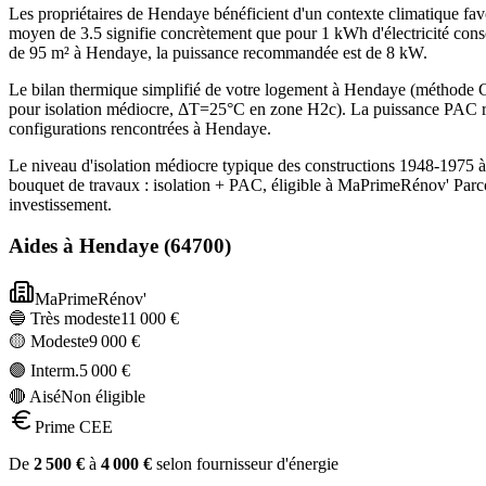
Les propriétaires de Hendaye bénéficient d'un contexte climatique fa
moyen de 3.5 signifie concrètement que pour 1 kWh d'électricité cons
de 95 m² à Hendaye, la puissance recommandée est de 8 kW.
Le bilan thermique simplifié de votre logement à Hendaye (méthode
pour isolation médiocre, ΔT=25°C en zone H2c). La puissance PAC re
configurations rencontrées à Hendaye.
Le niveau d'isolation médiocre typique des constructions 1948-1975 
bouquet de travaux : isolation + PAC, éligible à MaPrimeRénov' Parc
investissement.
Aides à
Hendaye
(
64700
)
MaPrimeRénov'
🔵 Très modeste
11 000
€
🟡 Modeste
9 000
€
🟣 Interm.
5 000
€
🔴 Aisé
Non éligible
Prime CEE
De
2 500
€
à
4 000
€
selon fournisseur d'énergie