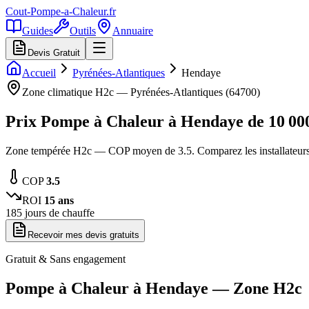
Cout-Pompe-a-Chaleur
.fr
Guides
Outils
Annuaire
Devis Gratuit
Accueil
Pyrénées-Atlantiques
Hendaye
Zone climatique
H2c
—
Pyrénées-Atlantiques
(
64700
)
Prix Pompe à Chaleur à
Hendaye
de
10 00
Zone tempérée H2c — COP moyen de 3.5. Comparez les installateurs
COP
3.5
ROI
15
ans
185
jours de chauffe
Recevoir mes devis gratuits
Gratuit & Sans engagement
Pompe à Chaleur à
Hendaye
— Zone
H2c