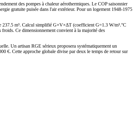
e rendement des pompes à chaleur aérothermiques. Le COP saisonnier
rgie gratuite puisée dans l'air extérieur. Pour un logement 1948-1975
de 237.5 m³. Calcul simplifié G×V×ΔT (coefficient G=1.3 W/m³.°C
froids. Ce dimensionnement convient à la majorité des
tuelle. Un artisan RGE sérieux proposera systématiquement un
 €. Cette approche globale divise par deux le temps de retour sur