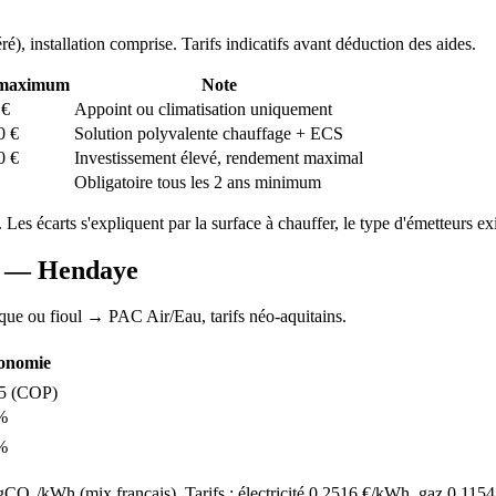
ré
), installation comprise. Tarifs indicatifs avant déduction des aides.
 maximum
Note
€
Appoint ou climatisation uniquement
0
€
Solution polyvalente chauffage + ECS
0
€
Investissement élevé, rendement maximal
Obligatoire tous les 2 ans minimum
. Les écarts s'expliquent par la surface à chauffer, le type d'émetteurs exi
AC —
Hendaye
ique ou fioul
→ PAC Air/Eau,
tarifs néo-aquitains
.
onomie
5
(COP)
%
%
O₂/kWh (mix français). Tarifs : électricité
0.2516
€/kWh, gaz
0.1154