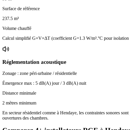
Surface de référence
237.5
m³
Volume chauffé
Calcul simplifié G×V×ΔT (coefficient G=1.3 W/m³.°C pour isolatio
Réglementation acoustique
Zonage :
zone péri-urbaine / résidentielle
Émergence max :
5
dB(A) jour /
3
dB(A) nuit
Distance minimale
2 mètres minimum
En secteur résidentiel comme à Hendaye, les contraintes sonores sont p
ouvertures des chambres.