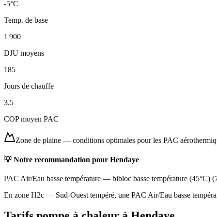
-5
°C
Temp. de base
1 900
DJU moyens
185
Jours de chauffe
3.5
COP moyen PAC
Zone de plaine
—
conditions optimales pour les PAC aérothermi
💡 Notre recommandation pour
Hendaye
PAC Air/Eau basse température
—
bibloc basse température (45°C)
(
En zone H2c — Sud-Ouest tempéré, une PAC Air/Eau basse température
Tarifs pompe à chaleur à
Hendaye