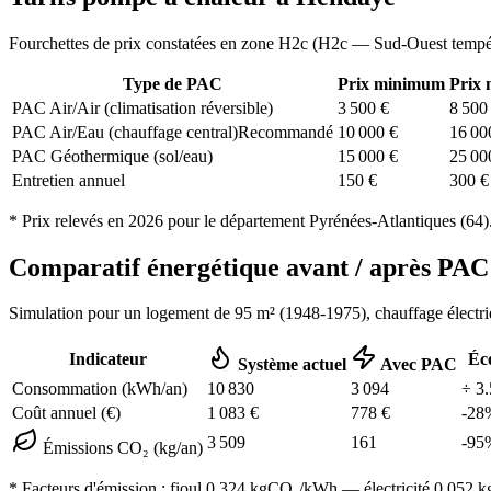
Fourchettes de prix constatées en zone
H2c
(
H2c — Sud-Ouest tempé
Type de PAC
Prix minimum
Prix
PAC Air/Air (climatisation réversible)
3 500
€
8 500
PAC Air/Eau (chauffage central)
Recommandé
10 000
€
16 00
PAC Géothermique (sol/eau)
15 000
€
25 00
Entretien annuel
150
€
300
€
* Prix relevés en
2026
pour le département
Pyrénées-Atlantiques
(
64
)
Comparatif énergétique avant / après P
Simulation pour un logement de
95
m² (
1948-1975
), chauffage
électr
Indicateur
Éc
Système actuel
Avec PAC
Consommation (kWh/an)
10 830
3 094
÷
3.
Coût annuel (€)
1 083
€
778
€
-
28
3 509
161
-
95
Émissions CO₂ (kg/an)
* Facteurs d'émission :
fioul 0,324
kgCO₂/kWh — électricité 0,052 kgC