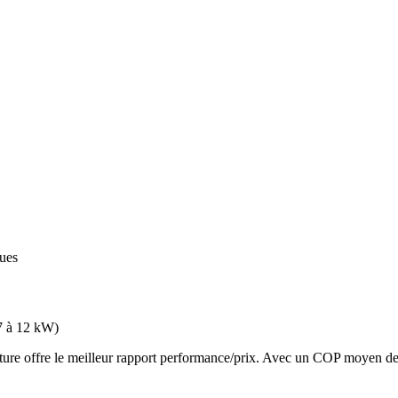
ques
7 à 12 kW
)
 offre le meilleur rapport performance/prix. Avec un COP moyen de 3.