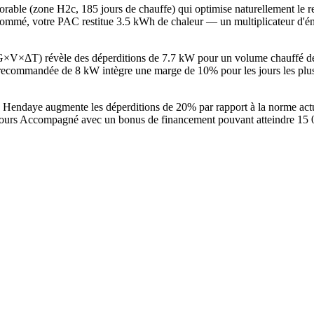
vorable (zone H2c, 185 jours de chauffe) qui optimise naturellement l
ommé, votre PAC restitue 3.5 kWh de chaleur — un multiplicateur d'éne
 G×V×ΔT) révèle des déperditions de 7.7 kW pour un volume chauffé 
commandée de 8 kW intègre une marge de 10% pour les jours les plus 
à Hendaye augmente les déperditions de 20% par rapport à la norme ac
ours Accompagné avec un bonus de financement pouvant atteindre 15 000