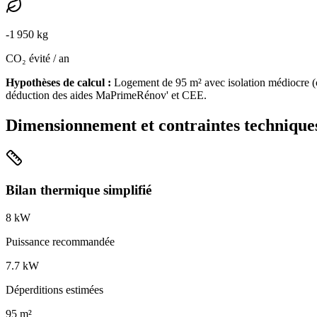
-
1 950
kg
CO₂ évité / an
Hypothèses de calcul :
Logement de
95
m² avec isolation
médiocre
(
déduction des aides MaPrimeRénov' et CEE.
Dimensionnement et contraintes technique
Bilan thermique simplifié
8
kW
Puissance recommandée
7.7
kW
Déperditions estimées
95
m²