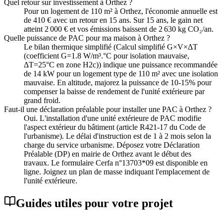
Quel retour sur investissement à Orthez ?
Pour un logement de 110 m² à Orthez, l'économie annuelle est
de 410 € avec un retour en 15 ans. Sur 15 ans, le gain net
atteint 2 000 € et vos émissions baissent de 2 630 kg CO₂/an.
Quelle puissance de PAC pour ma maison à Orthez ?
Le bilan thermique simplifié (Calcul simplifié G×V×ΔT
(coefficient G=1.8 W/m³.°C pour isolation mauvaise,
ΔT=25°C en zone H2c)) indique une puissance recommandée
de 14 kW pour un logement type de 110 m² avec une isolation
mauvaise. En altitude, majorez la puissance de 10-15% pour
compenser la baisse de rendement de l'unité extérieure par
grand froid.
Faut-il une déclaration préalable pour installer une PAC à Orthez ?
Oui. L'installation d'une unité extérieure de PAC modifie
l'aspect extérieur du bâtiment (article R421-17 du Code de
l'urbanisme). Le délai d'instruction est de 1 à 2 mois selon la
charge du service urbanisme. Déposez votre Déclaration
Préalable (DP) en mairie de Orthez avant le début des
travaux. Le formulaire Cerfa n°13703*09 est disponible en
ligne. Joignez un plan de masse indiquant l'emplacement de
l'unité extérieure.
Guides utiles pour votre projet