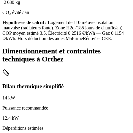
-
2 630
kg
CO₂ évité / an
Hypothèses de calcul :
Logement de
110
m² avec isolation
mauvaise
(
radiateurs fonte
). Zone
H2c
(
185
jours de chauffe/an).
COP moyen estimé
3.5
. Électricité
0.2516
€/kWh — Gaz
0.1154
€/kWh. Hors déduction des aides MaPrimeRénov' et CEE.
Dimensionnement et contraintes
techniques à
Orthez
Bilan thermique simplifié
14
kW
Puissance recommandée
12.4
kW
Déperditions estimées