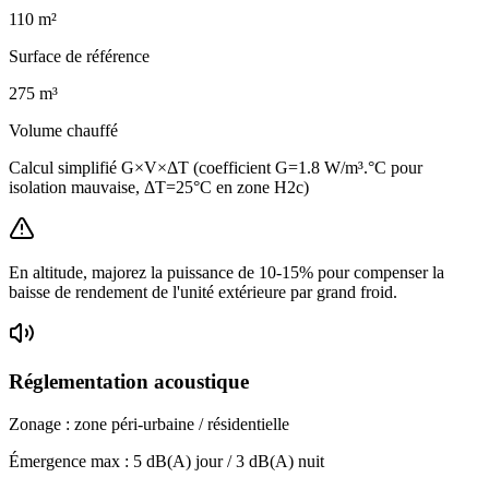
110
m²
Surface de référence
275
m³
Volume chauffé
Calcul simplifié G×V×ΔT (coefficient G=1.8 W/m³.°C pour
isolation mauvaise, ΔT=25°C en zone H2c)
En altitude, majorez la puissance de 10-15% pour compenser la
baisse de rendement de l'unité extérieure par grand froid.
Réglementation acoustique
Zonage :
zone péri-urbaine / résidentielle
Émergence max :
5
dB(A) jour /
3
dB(A) nuit