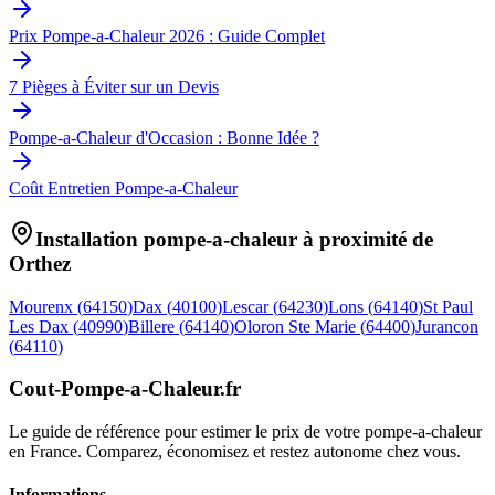
Prix Pompe-a-Chaleur 2026 : Guide Complet
7 Pièges à Éviter sur un Devis
Pompe-a-Chaleur d'Occasion : Bonne Idée ?
Coût Entretien Pompe-a-Chaleur
Installation pompe-a-chaleur à proximité de
Orthez
Mourenx
(
64150
)
Dax
(
40100
)
Lescar
(
64230
)
Lons
(
64140
)
St Paul
Les Dax
(
40990
)
Billere
(
64140
)
Oloron Ste Marie
(
64400
)
Jurancon
(
64110
)
Cout-Pompe-a-Chaleur
.fr
Le guide de référence pour estimer le prix de votre pompe-a-chaleur
en France. Comparez, économisez et restez autonome chez vous.
Informations