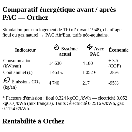
Comparatif énergétique avant / après
PAC —
Orthez
Simulation pour un logement de
110
m² (
avant 1948
), chauffage
fioul ou gaz naturel
→ PAC Air/Eau,
tarifs néo-aquitains
.
Système
Avec
Indicateur
Économie
actuel
PAC
Consommation
÷
3.5
14 630
4 180
(kWh/an)
(COP)
Coût annuel (€)
1 463
€
1 052
€
-
28
%
Émissions CO₂
4 740
217
-
95
%
(kg/an)
* Facteurs d'émission :
fioul 0,324
kgCO₂/kWh — électricité 0,052
kgCO₂/kWh (mix français). Tarifs : électricité
0.2516
€/kWh, gaz
0.1154
€/kWh.
Rentabilité à
Orthez