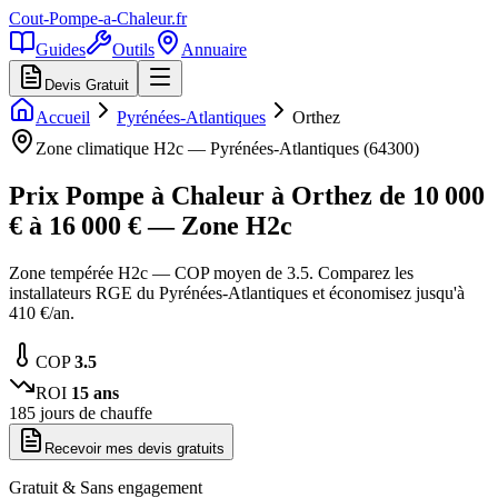
Cout-Pompe-a-Chaleur
.fr
Guides
Outils
Annuaire
Devis Gratuit
Accueil
Pyrénées-Atlantiques
Orthez
Zone climatique
H2c
—
Pyrénées-Atlantiques
(
64300
)
Prix Pompe à Chaleur à
Orthez
de
10 000
€ à
16 000
€ — Zone
H2c
Zone tempérée H2c — COP moyen de 3.5. Comparez les
installateurs RGE du Pyrénées-Atlantiques et économisez jusqu'à
410 €/an.
COP
3.5
ROI
15
ans
185
jours de chauffe
Recevoir mes devis gratuits
Gratuit & Sans engagement