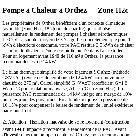
Pompe à Chaleur à
Orthez
— Zone
H2c
Les propriétaires de Orthez bénéficient d'un contexte climatique
favorable (zone H2c, 185 jours de chauffe) qui optimise
naturellement le rendement des pompes à chaleur aérothermiques.
Le COP saisonnier moyen de 3.5 signifie concrètement que pour 1
kWh d'électricité consommé, votre PAC restitue 3.5 kWh de chaleur
— un multiplicateur d'énergie gratuite puisée dans l'air extérieur.
Pour un logement avant 1948 de 110 m² à Orthez, la puissance
recommandée est de 14 kW.
Le bilan thermique simplifié de votre logement à Orthez (méthode
G×V×ΔT) révèle des déperditions de 12.4 kW pour un volume
chauffé de 275 m³. Calcul simplifié G×V×ΔT (coefficient G=1.8
W/m³.°C pour isolation mauvaise, ΔT=25°C en zone H2c). La
puissance PAC recommandée de 14 kW intègre une marge de 10%
pour les jours les plus froids. En altitude, majorez la puissance de
10-15% pour compenser la baisse de rendement de l'unité extérieure
par grand froid.
⚠️ Attention : l'isolation mauvaise de votre logement (construction
avant 1948) impacte directement le rendement de la PAC. Avant
d'investir dans une pompe à chaleur à Orthez, nous recommandons