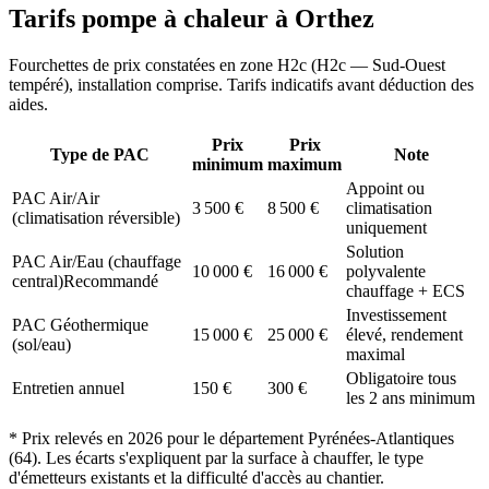
Tarifs pompe à chaleur à
Orthez
Fourchettes de prix constatées en zone
H2c
(
H2c — Sud-Ouest
tempéré
), installation comprise. Tarifs indicatifs avant déduction des
aides.
Prix
Prix
Type de PAC
Note
minimum
maximum
Appoint ou
PAC Air/Air
3 500
€
8 500
€
climatisation
(climatisation réversible)
uniquement
Solution
PAC Air/Eau (chauffage
10 000
€
16 000
€
polyvalente
central)
Recommandé
chauffage + ECS
Investissement
PAC Géothermique
15 000
€
25 000
€
élevé, rendement
(sol/eau)
maximal
Obligatoire tous
Entretien annuel
150
€
300
€
les 2 ans minimum
* Prix relevés en
2026
pour le département
Pyrénées-Atlantiques
(
64
). Les écarts s'expliquent par la surface à chauffer, le type
d'émetteurs existants et la difficulté d'accès au chantier.