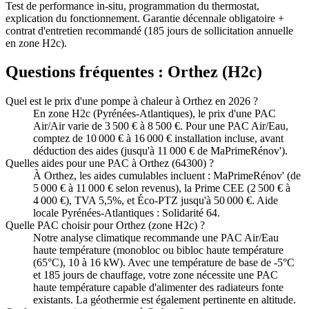
Test de performance in-situ, programmation du thermostat,
explication du fonctionnement. Garantie décennale obligatoire +
contrat d'entretien recommandé (185 jours de sollicitation annuelle
en zone H2c).
Questions fréquentes :
Orthez
(
H2c
)
Quel est le prix d'une pompe à chaleur à Orthez en 2026 ?
En zone H2c (Pyrénées-Atlantiques), le prix d'une PAC
Air/Air varie de 3 500 € à 8 500 €. Pour une PAC Air/Eau,
comptez de 10 000 € à 16 000 € installation incluse, avant
déduction des aides (jusqu'à 11 000 € de MaPrimeRénov').
Quelles aides pour une PAC à Orthez (64300) ?
À Orthez, les aides cumulables incluent : MaPrimeRénov' (de
5 000 € à 11 000 € selon revenus), la Prime CEE (2 500 € à
4 000 €), TVA 5,5%, et Éco-PTZ jusqu'à 50 000 €. Aide
locale Pyrénées-Atlantiques : Solidarité 64.
Quelle PAC choisir pour Orthez (zone H2c) ?
Notre analyse climatique recommande une PAC Air/Eau
haute température (monobloc ou bibloc haute température
(65°C), 10 à 16 kW). Avec une température de base de -5°C
et 185 jours de chauffage, votre zone nécessite une PAC
haute température capable d'alimenter des radiateurs fonte
existants. La géothermie est également pertinente en altitude.