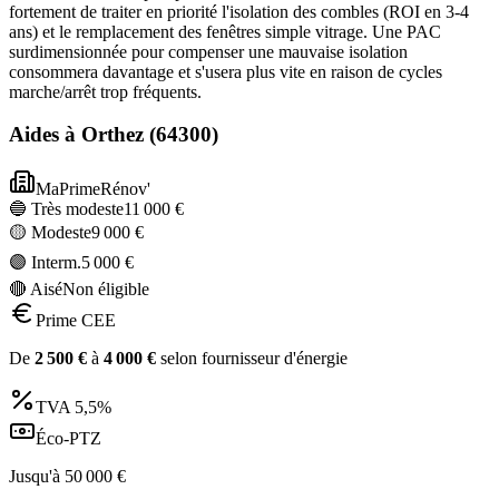
fortement de traiter en priorité l'isolation des combles (ROI en 3-4
ans) et le remplacement des fenêtres simple vitrage. Une PAC
surdimensionnée pour compenser une mauvaise isolation
consommera davantage et s'usera plus vite en raison de cycles
marche/arrêt trop fréquents.
Aides à
Orthez
(
64300
)
MaPrimeRénov'
🔵 Très modeste
11 000
€
🟡 Modeste
9 000
€
🟣 Interm.
5 000
€
🔴 Aisé
Non éligible
Prime CEE
De
2 500
€
à
4 000
€
selon fournisseur d'énergie
TVA
5,5%
Éco-PTZ
Jusqu'à
50 000
€