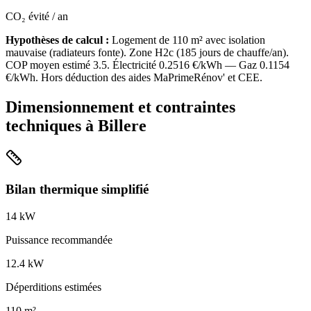
CO₂ évité / an
Hypothèses de calcul :
Logement de
110
m² avec isolation
mauvaise
(
radiateurs fonte
). Zone
H2c
(
185
jours de chauffe/an).
COP moyen estimé
3.5
. Électricité
0.2516
€/kWh — Gaz
0.1154
€/kWh. Hors déduction des aides MaPrimeRénov' et CEE.
Dimensionnement et contraintes
techniques à
Billere
Bilan thermique simplifié
14
kW
Puissance recommandée
12.4
kW
Déperditions estimées
110
m²