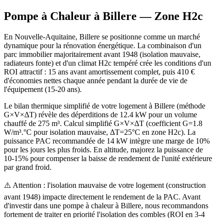
Pompe à Chaleur à
Billere
— Zone
H2c
En Nouvelle-Aquitaine, Billere se positionne comme un marché
dynamique pour la rénovation énergétique. La combinaison d'un
parc immobilier majoritairement avant 1948 (isolation mauvaise,
radiateurs fonte) et d'un climat H2c tempéré crée les conditions d'un
ROI attractif : 15 ans avant amortissement complet, puis 410 €
d'économies nettes chaque année pendant la durée de vie de
l'équipement (15-20 ans).
Le bilan thermique simplifié de votre logement à Billere (méthode
G×V×ΔT) révèle des déperditions de 12.4 kW pour un volume
chauffé de 275 m³. Calcul simplifié G×V×ΔT (coefficient G=1.8
W/m³.°C pour isolation mauvaise, ΔT=25°C en zone H2c). La
puissance PAC recommandée de 14 kW intègre une marge de 10%
pour les jours les plus froids. En altitude, majorez la puissance de
10-15% pour compenser la baisse de rendement de l'unité extérieure
par grand froid.
⚠️ Attention : l'isolation mauvaise de votre logement (construction
avant 1948) impacte directement le rendement de la PAC. Avant
d'investir dans une pompe à chaleur à Billere, nous recommandons
fortement de traiter en priorité l'isolation des combles (ROI en 3-4