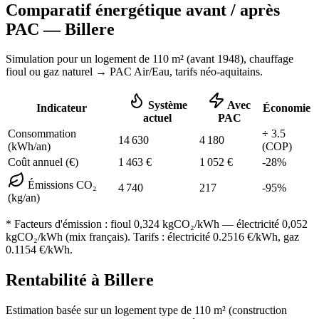
Comparatif énergétique avant / après
PAC —
Billere
Simulation pour un logement de
110
m² (
avant 1948
), chauffage
fioul ou gaz naturel
→ PAC Air/Eau,
tarifs néo-aquitains
.
Système
Avec
Indicateur
Économie
actuel
PAC
Consommation
÷
3.5
14 630
4 180
(kWh/an)
(COP)
Coût annuel (€)
1 463
€
1 052
€
-
28
%
Émissions CO₂
4 740
217
-
95
%
(kg/an)
* Facteurs d'émission :
fioul 0,324
kgCO₂/kWh — électricité 0,052
kgCO₂/kWh (mix français). Tarifs : électricité
0.2516
€/kWh, gaz
0.1154
€/kWh.
Rentabilité à
Billere
Estimation basée sur un logement type de
110
m² (construction