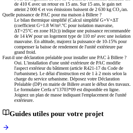
de 410 € avec un retour en 15 ans. Sur 15 ans, le gain net
atteint 2 000 € et vos émissions baissent de 2 630 kg CO₂/an.
Quelle puissance de PAC pour ma maison à Billere ?
Le bilan thermique simplifié (Calcul simplifié G×V×ΔT
(coefficient G=1.8 W/m³.°C pour isolation mauvaise,
ΔT=25°C en zone H2c)) indique une puissance recommandée
de 14 kW pour un logement type de 110 m² avec une isolation
mauvaise. En altitude, majorez la puissance de 10-15% pour
compenser la baisse de rendement de l'unité extérieure par
grand froid.
Faut-il une déclaration préalable pour installer une PAC à Billere ?
Oui. L'installation d'une unité extérieure de PAC modifie
l'aspect extérieur du bâtiment (article R421-17 du Code de
l'urbanisme). Le délai d'instruction est de 1 à 2 mois selon la
charge du service urbanisme. Déposez votre Déclaration
Préalable (DP) en mairie de Billere avant le début des travaux.
Le formulaire Cerfa n°13703*09 est disponible en ligne.
Joignez un plan de masse indiquant l'emplacement de l'unité
extérieure.
Guides utiles pour votre projet