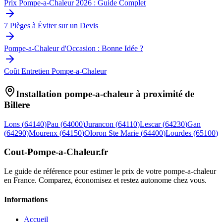
Prix Pompe-a-Chaleur 2026 : Guide Complet
7 Pièges à Éviter sur un Devis
Pompe-a-Chaleur d'Occasion : Bonne Idée ?
Coût Entretien Pompe-a-Chaleur
Installation pompe-a-chaleur à proximité de
Billere
Lons
(
64140
)
Pau
(
64000
)
Jurancon
(
64110
)
Lescar
(
64230
)
Gan
(
64290
)
Mourenx
(
64150
)
Oloron Ste Marie
(
64400
)
Lourdes
(
65100
)
Cout-Pompe-a-Chaleur
.fr
Le guide de référence pour estimer le prix de votre pompe-a-chaleur
en France. Comparez, économisez et restez autonome chez vous.
Informations
Accueil