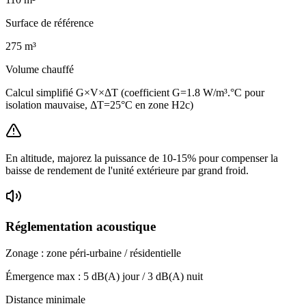
Surface de référence
275
m³
Volume chauffé
Calcul simplifié G×V×ΔT (coefficient G=1.8 W/m³.°C pour
isolation mauvaise, ΔT=25°C en zone H2c)
En altitude, majorez la puissance de 10-15% pour compenser la
baisse de rendement de l'unité extérieure par grand froid.
Réglementation acoustique
Zonage :
zone péri-urbaine / résidentielle
Émergence max :
5
dB(A) jour /
3
dB(A) nuit
Distance minimale