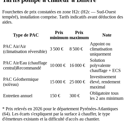
Fourchettes de prix constatées en zone
H2c
(
H2c — Sud-Ouest
tempéré
), installation comprise. Tarifs indicatifs avant déduction des
aides.
Prix
Prix
Type de PAC
Note
minimum
maximum
Appoint ou
PAC Air/Air
3 500
€
8 500
€
climatisation
(climatisation réversible)
uniquement
Solution
PAC Air/Eau (chauffage
10 000
€
16 000
€
polyvalente
central)
Recommandé
chauffage + ECS
Investissement
PAC Géothermique
15 000
€
25 000
€
élevé, rendement
(sol/eau)
maximal
Obligatoire tous
Entretien annuel
150
€
300
€
les 2 ans minimum
* Prix relevés en
2026
pour le département
Pyrénées-Atlantiques
(
64
). Les écarts s'expliquent par la surface à chauffer, le type
d'émetteurs existants et la difficulté d'accès au chantier.