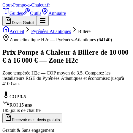
Cout-Pompe-a-Chaleur
.fr
Guides
Outils
Annuaire
Devis Gratuit
Accueil
Pyrénées-Atlantiques
Billere
Zone climatique
H2c
—
Pyrénées-Atlantiques
(
64140
)
Prix Pompe à Chaleur à
Billere
de
10 000
€ à
16 000
€ — Zone
H2c
Zone tempérée H2c — COP moyen de 3.5. Comparez les
installateurs RGE du Pyrénées-Atlantiques et économisez jusqu'à
410 €/an.
COP
3.5
ROI
15
ans
185
jours de chauffe
Recevoir mes devis gratuits
Gratuit & Sans engagement