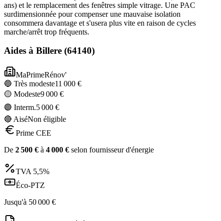
ans) et le remplacement des fenêtres simple vitrage. Une PAC
surdimensionnée pour compenser une mauvaise isolation
consommera davantage et s'usera plus vite en raison de cycles
marche/arrêt trop fréquents.
Aides à
Billere
(
64140
)
MaPrimeRénov'
🔵 Très modeste
11 000
€
🟡 Modeste
9 000
€
🟣 Interm.
5 000
€
🔴 Aisé
Non éligible
Prime CEE
De
2 500
€
à
4 000
€
selon fournisseur d'énergie
TVA
5,5%
Éco-PTZ
Jusqu'à
50 000
€