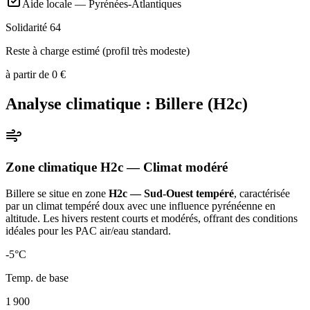
Aide locale —
Pyrénées-Atlantiques
Solidarité 64
Reste à charge estimé (profil très modeste)
à partir de
0
€
Analyse climatique :
Billere
(
H2c
)
Zone climatique
H2c
— Climat
modéré
Billere
se situe en zone
H2c — Sud-Ouest tempéré
, caractérisée
par un
climat tempéré doux avec une influence pyrénéenne en
altitude. Les hivers restent courts et modérés, offrant des conditions
idéales pour les PAC air/eau standard
.
-5
°C
Temp. de base
1 900