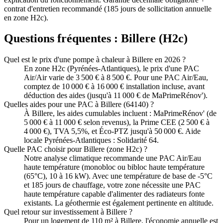
contrat d'entretien recommandé (185 jours de sollicitation annuelle
en zone H2c).
Questions fréquentes :
Billere
(
H2c
)
Quel est le prix d'une pompe à chaleur à Billere en 2026 ?
En zone H2c (Pyrénées-Atlantiques), le prix d'une PAC
Air/Air varie de 3 500 € à 8 500 €. Pour une PAC Air/Eau,
comptez de 10 000 € à 16 000 € installation incluse, avant
déduction des aides (jusqu'à 11 000 € de MaPrimeRénov').
Quelles aides pour une PAC à Billere (64140) ?
À Billere, les aides cumulables incluent : MaPrimeRénov' (de
5 000 € à 11 000 € selon revenus), la Prime CEE (2 500 € à
4 000 €), TVA 5,5%, et Éco-PTZ jusqu'à 50 000 €. Aide
locale Pyrénées-Atlantiques : Solidarité 64.
Quelle PAC choisir pour Billere (zone H2c) ?
Notre analyse climatique recommande une PAC Air/Eau
haute température (monobloc ou bibloc haute température
(65°C), 10 à 16 kW). Avec une température de base de -5°C
et 185 jours de chauffage, votre zone nécessite une PAC
haute température capable d'alimenter des radiateurs fonte
existants. La géothermie est également pertinente en altitude.
Quel retour sur investissement à Billere ?
Pour un logement de 110 m² à Billere, l'économie annuelle est