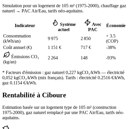
Simulation pour un logement de
105
m² (
1975-2000
), chauffage
gaz
naturel
→ PAC Air/Eau,
tarifs néo-aquitains
.
Système
Avec
Indicateur
Économie
actuel
PAC
Consommation
÷
3.5
9 975
2 850
(kWh/an)
(COP)
Coût annuel (€)
1 151
€
717
€
-
38
%
Émissions CO₂
2 264
148
-
93
%
(kg/an)
* Facteurs d'émission :
gaz naturel 0,227
kgCO₂/kWh — électricité
0,052 kgCO₂/kWh (mix français). Tarifs : électricité
0.2516
€/kWh,
gaz
0.1154
€/kWh.
Rentabilité à
Ciboure
Estimation basée sur un logement type de
105
m² (construction
1975-2000
),
gaz naturel
remplacé par une PAC Air/Eau,
tarifs néo-
aquitains
.