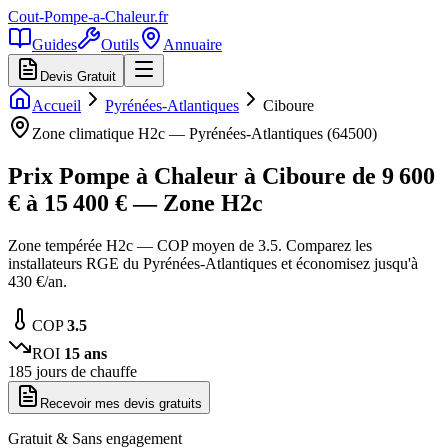
Cout-Pompe-a-Chaleur
.fr
Guides
Outils
Annuaire
Devis Gratuit
Accueil
Pyrénées-Atlantiques
Ciboure
Zone climatique
H2c
—
Pyrénées-Atlantiques
(
64500
)
Prix Pompe à Chaleur à
Ciboure
de
9 600
€ à
15 400
€ — Zone
H2c
Zone tempérée H2c — COP moyen de 3.5. Comparez les
installateurs RGE du Pyrénées-Atlantiques et économisez jusqu'à
430 €/an.
COP
3.5
ROI
15
ans
185
jours de chauffe
Recevoir mes devis gratuits
Gratuit & Sans engagement