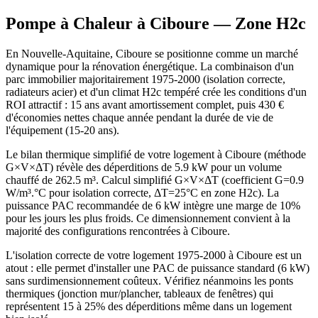
Pompe à Chaleur à
Ciboure
— Zone
H2c
En Nouvelle-Aquitaine, Ciboure se positionne comme un marché
dynamique pour la rénovation énergétique. La combinaison d'un
parc immobilier majoritairement 1975-2000 (isolation correcte,
radiateurs acier) et d'un climat H2c tempéré crée les conditions d'un
ROI attractif : 15 ans avant amortissement complet, puis 430 €
d'économies nettes chaque année pendant la durée de vie de
l'équipement (15-20 ans).
Le bilan thermique simplifié de votre logement à Ciboure (méthode
G×V×ΔT) révèle des déperditions de 5.9 kW pour un volume
chauffé de 262.5 m³. Calcul simplifié G×V×ΔT (coefficient G=0.9
W/m³.°C pour isolation correcte, ΔT=25°C en zone H2c). La
puissance PAC recommandée de 6 kW intègre une marge de 10%
pour les jours les plus froids. Ce dimensionnement convient à la
majorité des configurations rencontrées à Ciboure.
L'isolation correcte de votre logement 1975-2000 à Ciboure est un
atout : elle permet d'installer une PAC de puissance standard (6 kW)
sans surdimensionnement coûteux. Vérifiez néanmoins les ponts
thermiques (jonction mur/plancher, tableaux de fenêtres) qui
représentent 15 à 25% des déperditions même dans un logement