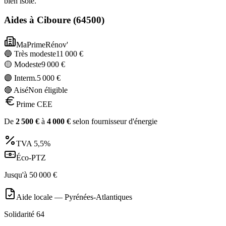
bien isolé.
Aides à
Ciboure
(
64500
)
MaPrimeRénov'
🔵 Très modeste
11 000
€
🟡 Modeste
9 000
€
🟣 Interm.
5 000
€
🔴 Aisé
Non éligible
Prime CEE
De
2 500
€
à
4 000
€
selon fournisseur d'énergie
TVA
5,5%
Éco-PTZ
Jusqu'à
50 000
€
Aide locale —
Pyrénées-Atlantiques
Solidarité 64