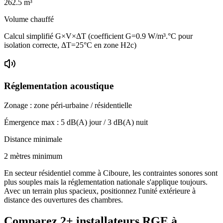
262.5
m³
Volume chauffé
Calcul simplifié G×V×ΔT (coefficient G=0.9 W/m³.°C pour
isolation correcte, ΔT=25°C en zone H2c)
Réglementation acoustique
Zonage :
zone péri-urbaine / résidentielle
Émergence max :
5
dB(A) jour /
3
dB(A) nuit
Distance minimale
2 mètres minimum
En secteur résidentiel comme à Ciboure, les contraintes sonores sont
plus souples mais la réglementation nationale s'applique toujours.
Avec un terrain plus spacieux, positionnez l'unité extérieure à
distance des ouvertures des chambres.
Comparez
2+
installateurs RGE à