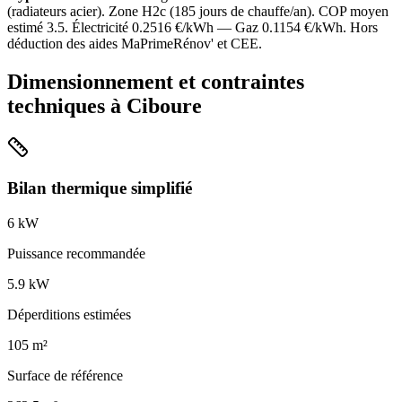
(
radiateurs acier
). Zone
H2c
(
185
jours de chauffe/an). COP moyen
estimé
3.5
. Électricité
0.2516
€/kWh — Gaz
0.1154
€/kWh. Hors
déduction des aides MaPrimeRénov' et CEE.
Dimensionnement et contraintes
techniques à
Ciboure
Bilan thermique simplifié
6
kW
Puissance recommandée
5.9
kW
Déperditions estimées
105
m²
Surface de référence