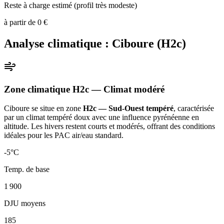
Reste à charge estimé (profil très modeste)
à partir de
0
€
Analyse climatique :
Ciboure
(
H2c
)
Zone climatique
H2c
— Climat
modéré
Ciboure
se situe en zone
H2c — Sud-Ouest tempéré
, caractérisée
par un
climat tempéré doux avec une influence pyrénéenne en
altitude. Les hivers restent courts et modérés, offrant des conditions
idéales pour les PAC air/eau standard
.
-5
°C
Temp. de base
1 900
DJU moyens
185