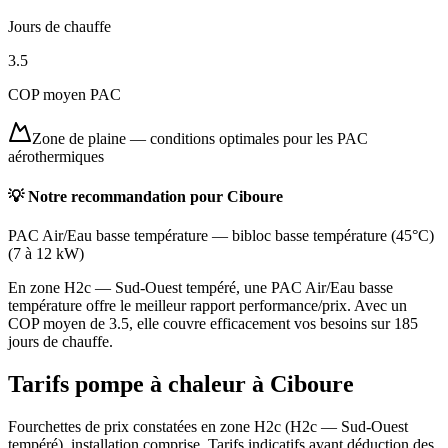
Jours de chauffe
3.5
COP moyen PAC
Zone de plaine
—
conditions optimales pour les PAC
aérothermiques
💡 Notre recommandation pour
Ciboure
PAC Air/Eau basse température
—
bibloc basse température (45°C)
(
7 à 12 kW
)
En zone H2c — Sud-Ouest tempéré, une PAC Air/Eau basse
température offre le meilleur rapport performance/prix. Avec un
COP moyen de 3.5, elle couvre efficacement vos besoins sur 185
jours de chauffe.
Tarifs pompe à chaleur à
Ciboure
Fourchettes de prix constatées en zone
H2c
(
H2c — Sud-Ouest
tempéré
), installation comprise. Tarifs indicatifs avant déduction des