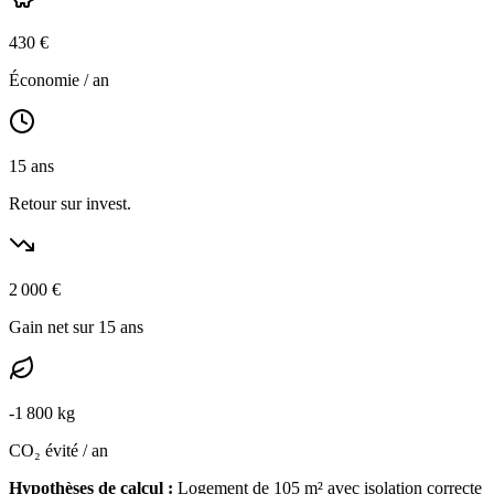
430
€
Économie / an
15
ans
Retour sur invest.
2 000
€
Gain net sur 15 ans
-
1 800
kg
CO₂ évité / an
Hypothèses de calcul :
Logement de
105
m² avec isolation
correcte