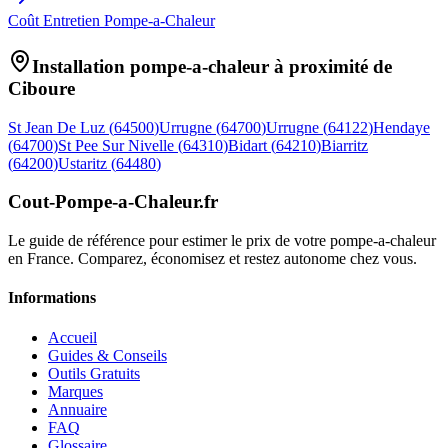
Coût Entretien Pompe-a-Chaleur
Installation pompe-a-chaleur à proximité de
Ciboure
St Jean De Luz
(
64500
)
Urrugne
(
64700
)
Urrugne
(
64122
)
Hendaye
(
64700
)
St Pee Sur Nivelle
(
64310
)
Bidart
(
64210
)
Biarritz
(
64200
)
Ustaritz
(
64480
)
Cout-Pompe-a-Chaleur
.fr
Le guide de référence pour estimer le prix de votre pompe-a-chaleur
en France. Comparez, économisez et restez autonome chez vous.
Informations
Accueil
Guides & Conseils
Outils Gratuits
Marques
Annuaire
FAQ
Glossaire