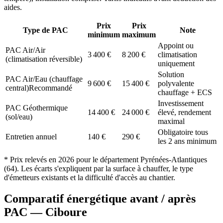
aides.
Prix
Prix
Type de PAC
Note
minimum
maximum
Appoint ou
PAC Air/Air
3 400
€
8 200
€
climatisation
(climatisation réversible)
uniquement
Solution
PAC Air/Eau (chauffage
9 600
€
15 400
€
polyvalente
central)
Recommandé
chauffage + ECS
Investissement
PAC Géothermique
14 400
€
24 000
€
élevé, rendement
(sol/eau)
maximal
Obligatoire tous
Entretien annuel
140
€
290
€
les 2 ans minimum
* Prix relevés en
2026
pour le département
Pyrénées-Atlantiques
(
64
). Les écarts s'expliquent par la surface à chauffer, le type
d'émetteurs existants et la difficulté d'accès au chantier.
Comparatif énergétique avant / après
PAC —
Ciboure