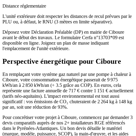
Distance réglementaire
L'unité extérieure doit respecter les distances de recul prévues par le
PLU ou, à défaut, le RNU (3 mètres en limite séparative).
Déposez votre Déclaration Préalable (DP) en mairie de Ciboure
avant le début des travaux. Le formulaire Cerfa n°13703*09 est
disponible en ligne. Joignez un plan de masse indiquant
l'emplacement de l'unité extérieure.
Perspective énergétique pour
Ciboure
En remplaçant votre système gaz naturel par une pompe à chaleur à
Ciboure, votre consommation énergétique passerait de 9 975
kWh/an à 2 850 kWh/an (÷ 3.5 grâce au COP). En euros, cela
représente une facture annuelle de 717 € contre 1 151 € actuellement
(tarifs néo-aquitains). L'impact environnemental est tout aussi
significatif : vos émissions de CO₂ chuteraient de 2 264 kg à 148 kg
par an, soit une réduction de 93%.
Pour concrétiser votre projet à Ciboure, commencez par demander 3
devis comparatifs auprès de nos 2+ installateurs RGE référencés
dans le Pyrénées-Atlantiques. Un bon devis détaille le matériel
(marque, modèle, puissance, SCOP), la main-d'œuvre, et les aides