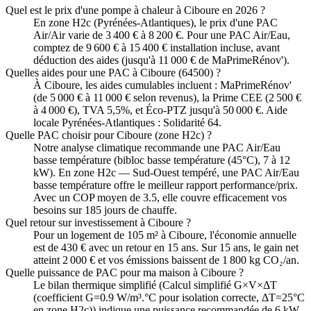
Quel est le prix d'une pompe à chaleur à Ciboure en 2026 ?
En zone H2c (Pyrénées-Atlantiques), le prix d'une PAC
Air/Air varie de 3 400 € à 8 200 €. Pour une PAC Air/Eau,
comptez de 9 600 € à 15 400 € installation incluse, avant
déduction des aides (jusqu'à 11 000 € de MaPrimeRénov').
Quelles aides pour une PAC à Ciboure (64500) ?
À Ciboure, les aides cumulables incluent : MaPrimeRénov'
(de 5 000 € à 11 000 € selon revenus), la Prime CEE (2 500 €
à 4 000 €), TVA 5,5%, et Éco-PTZ jusqu'à 50 000 €. Aide
locale Pyrénées-Atlantiques : Solidarité 64.
Quelle PAC choisir pour Ciboure (zone H2c) ?
Notre analyse climatique recommande une PAC Air/Eau
basse température (bibloc basse température (45°C), 7 à 12
kW). En zone H2c — Sud-Ouest tempéré, une PAC Air/Eau
basse température offre le meilleur rapport performance/prix.
Avec un COP moyen de 3.5, elle couvre efficacement vos
besoins sur 185 jours de chauffe.
Quel retour sur investissement à Ciboure ?
Pour un logement de 105 m² à Ciboure, l'économie annuelle
est de 430 € avec un retour en 15 ans. Sur 15 ans, le gain net
atteint 2 000 € et vos émissions baissent de 1 800 kg CO₂/an.
Quelle puissance de PAC pour ma maison à Ciboure ?
Le bilan thermique simplifié (Calcul simplifié G×V×ΔT
(coefficient G=0.9 W/m³.°C pour isolation correcte, ΔT=25°C
en zone H2c)) indique une puissance recommandée de 6 kW