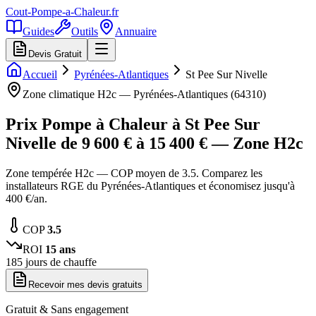
Cout-Pompe-a-Chaleur
.fr
Guides
Outils
Annuaire
Devis Gratuit
Accueil
Pyrénées-Atlantiques
St Pee Sur Nivelle
Zone climatique
H2c
—
Pyrénées-Atlantiques
(
64310
)
Prix Pompe à Chaleur à
St Pee Sur
Nivelle
de
9 600
€ à
15 400
€ — Zone
H2c
Zone tempérée H2c — COP moyen de 3.5. Comparez les
installateurs RGE du Pyrénées-Atlantiques et économisez jusqu'à
400 €/an.
COP
3.5
ROI
15
ans
185
jours de chauffe
Recevoir mes devis gratuits
Gratuit & Sans engagement