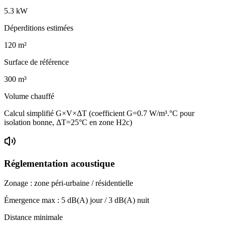
5.3
kW
Déperditions estimées
120
m²
Surface de référence
300
m³
Volume chauffé
Calcul simplifié G×V×ΔT (coefficient G=0.7 W/m³.°C pour
isolation bonne, ΔT=25°C en zone H2c)
Réglementation acoustique
Zonage :
zone péri-urbaine / résidentielle
Émergence max :
5
dB(A) jour /
3
dB(A) nuit
Distance minimale