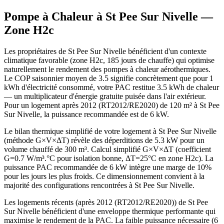
Pompe à Chaleur à
St Pee Sur Nivelle
—
Zone
H2c
Les propriétaires de St Pee Sur Nivelle bénéficient d'un contexte
climatique favorable (zone H2c, 185 jours de chauffe) qui optimise
naturellement le rendement des pompes à chaleur aérothermiques.
Le COP saisonnier moyen de 3.5 signifie concrètement que pour 1
kWh d'électricité consommé, votre PAC restitue 3.5 kWh de chaleur
— un multiplicateur d'énergie gratuite puisée dans l'air extérieur.
Pour un logement après 2012 (RT2012/RE2020) de 120 m² à St Pee
Sur Nivelle, la puissance recommandée est de 6 kW.
Le bilan thermique simplifié de votre logement à St Pee Sur Nivelle
(méthode G×V×ΔT) révèle des déperditions de 5.3 kW pour un
volume chauffé de 300 m³. Calcul simplifié G×V×ΔT (coefficient
G=0.7 W/m³.°C pour isolation bonne, ΔT=25°C en zone H2c). La
puissance PAC recommandée de 6 kW intègre une marge de 10%
pour les jours les plus froids. Ce dimensionnement convient à la
majorité des configurations rencontrées à St Pee Sur Nivelle.
Les logements récents (après 2012 (RT2012/RE2020)) de St Pee
Sur Nivelle bénéficient d'une enveloppe thermique performante qui
maximise le rendement de la PAC. La faible puissance nécessaire (6