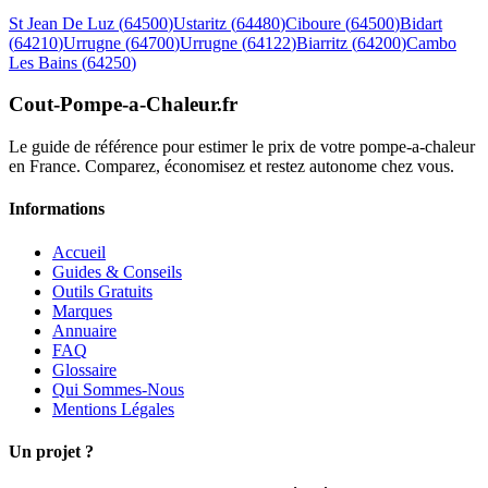
St Jean De Luz
(
64500
)
Ustaritz
(
64480
)
Ciboure
(
64500
)
Bidart
(
64210
)
Urrugne
(
64700
)
Urrugne
(
64122
)
Biarritz
(
64200
)
Cambo
Les Bains
(
64250
)
Cout-Pompe-a-Chaleur
.fr
Le guide de référence pour estimer le prix de votre pompe-a-chaleur
en France. Comparez, économisez et restez autonome chez vous.
Informations
Accueil
Guides & Conseils
Outils Gratuits
Marques
Annuaire
FAQ
Glossaire
Qui Sommes-Nous
Mentions Légales
Un projet ?