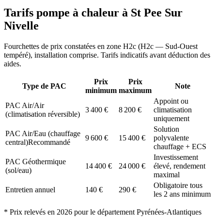
Tarifs pompe à chaleur à
St Pee Sur
Nivelle
Fourchettes de prix constatées en zone
H2c
(
H2c — Sud-Ouest
tempéré
), installation comprise. Tarifs indicatifs avant déduction des
aides.
Prix
Prix
Type de PAC
Note
minimum
maximum
Appoint ou
PAC Air/Air
3 400
€
8 200
€
climatisation
(climatisation réversible)
uniquement
Solution
PAC Air/Eau (chauffage
9 600
€
15 400
€
polyvalente
central)
Recommandé
chauffage + ECS
Investissement
PAC Géothermique
14 400
€
24 000
€
élevé, rendement
(sol/eau)
maximal
Obligatoire tous
Entretien annuel
140
€
290
€
les 2 ans minimum
* Prix relevés en
2026
pour le département
Pyrénées-Atlantiques