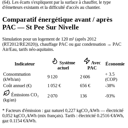
(
64
). Les écarts s'expliquent par la surface à chauffer, le type
d'émetteurs existants et la difficulté d'accès au chantier.
Comparatif énergétique avant / après
PAC —
St Pee Sur Nivelle
Simulation pour un logement de
120
m² (
après 2012
(RT2012/RE2020)
), chauffage
PAC ou gaz condensation
→ PAC
Air/Eau,
tarifs néo-aquitains
.
Système
Avec
Indicateur
Économie
actuel
PAC
Consommation
÷
3.5
9 120
2 606
(kWh/an)
(COP)
Coût annuel (€)
1 052
€
656
€
-
38
%
Émissions CO₂
2 070
136
-
93
%
(kg/an)
* Facteurs d'émission :
gaz naturel 0,227
kgCO₂/kWh — électricité
0,052 kgCO₂/kWh (mix français). Tarifs : électricité
0.2516
€/kWh,
gaz
0.1154
€/kWh.