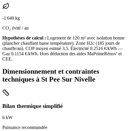
-
1 640
kg
CO₂ évité / an
Hypothèses de calcul :
Logement de
120
m² avec isolation
bonne
(
plancher chauffant basse température
). Zone
H2c
(
185
jours de
chauffe/an). COP moyen estimé
3.5
. Électricité
0.2516
€/kWh —
Gaz
0.1154
€/kWh. Hors déduction des aides MaPrimeRénov' et
CEE.
Dimensionnement et contraintes
techniques à
St Pee Sur Nivelle
Bilan thermique simplifié
6
kW
Puissance recommandée