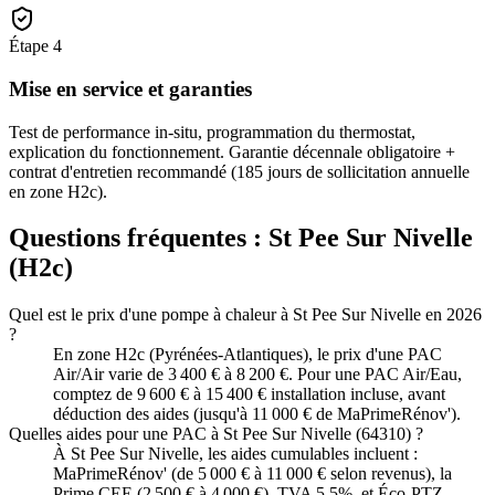
Étape
4
Mise en service et garanties
Test de performance in-situ, programmation du thermostat,
explication du fonctionnement. Garantie décennale obligatoire +
contrat d'entretien recommandé (185 jours de sollicitation annuelle
en zone H2c).
Questions fréquentes :
St Pee Sur Nivelle
(
H2c
)
Quel est le prix d'une pompe à chaleur à St Pee Sur Nivelle en 2026
?
En zone H2c (Pyrénées-Atlantiques), le prix d'une PAC
Air/Air varie de 3 400 € à 8 200 €. Pour une PAC Air/Eau,
comptez de 9 600 € à 15 400 € installation incluse, avant
déduction des aides (jusqu'à 11 000 € de MaPrimeRénov').
Quelles aides pour une PAC à St Pee Sur Nivelle (64310) ?
À St Pee Sur Nivelle, les aides cumulables incluent :
MaPrimeRénov' (de 5 000 € à 11 000 € selon revenus), la
Prime CEE (2 500 € à 4 000 €), TVA 5,5%, et Éco-PTZ