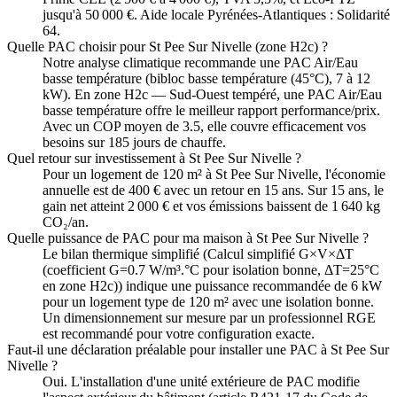
jusqu'à 50 000 €. Aide locale Pyrénées-Atlantiques : Solidarité
64.
Quelle PAC choisir pour St Pee Sur Nivelle (zone H2c) ?
Notre analyse climatique recommande une PAC Air/Eau
basse température (bibloc basse température (45°C), 7 à 12
kW). En zone H2c — Sud-Ouest tempéré, une PAC Air/Eau
basse température offre le meilleur rapport performance/prix.
Avec un COP moyen de 3.5, elle couvre efficacement vos
besoins sur 185 jours de chauffe.
Quel retour sur investissement à St Pee Sur Nivelle ?
Pour un logement de 120 m² à St Pee Sur Nivelle, l'économie
annuelle est de 400 € avec un retour en 15 ans. Sur 15 ans, le
gain net atteint 2 000 € et vos émissions baissent de 1 640 kg
CO₂/an.
Quelle puissance de PAC pour ma maison à St Pee Sur Nivelle ?
Le bilan thermique simplifié (Calcul simplifié G×V×ΔT
(coefficient G=0.7 W/m³.°C pour isolation bonne, ΔT=25°C
en zone H2c)) indique une puissance recommandée de 6 kW
pour un logement type de 120 m² avec une isolation bonne.
Un dimensionnement sur mesure par un professionnel RGE
est recommandé pour votre configuration exacte.
Faut-il une déclaration préalable pour installer une PAC à St Pee Sur
Nivelle ?
Oui. L'installation d'une unité extérieure de PAC modifie