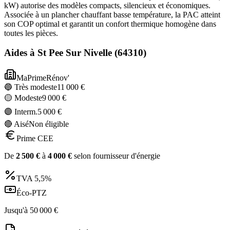
kW) autorise des modèles compacts, silencieux et économiques.
Associée à un plancher chauffant basse température, la PAC atteint
son COP optimal et garantit un confort thermique homogène dans
toutes les pièces.
Aides à
St Pee Sur Nivelle
(
64310
)
MaPrimeRénov'
🔵 Très modeste
11 000
€
🟡 Modeste
9 000
€
🟣 Interm.
5 000
€
🔴 Aisé
Non éligible
Prime CEE
De
2 500
€
à
4 000
€
selon fournisseur d'énergie
TVA
5,5%
Éco-PTZ
Jusqu'à
50 000
€