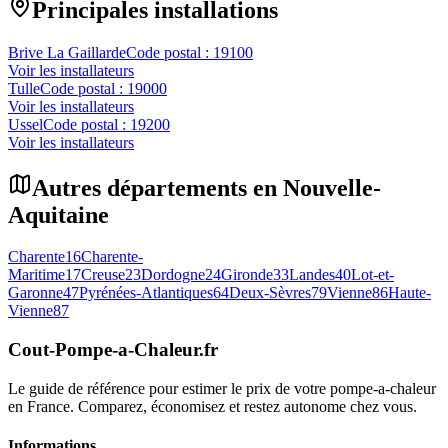
Principales installations
Brive La Gaillarde
Code postal :
19100
Voir les installateurs
Tulle
Code postal :
19000
Voir les installateurs
Ussel
Code postal :
19200
Voir les installateurs
Autres départements en
Nouvelle-
Aquitaine
Charente
16
Charente-
Maritime
17
Creuse
23
Dordogne
24
Gironde
33
Landes
40
Lot-et-
Garonne
47
Pyrénées-Atlantiques
64
Deux-Sèvres
79
Vienne
86
Haute-
Vienne
87
Cout-Pompe-a-Chaleur
.fr
Le guide de référence pour estimer le prix de votre pompe-a-chaleur
en France. Comparez, économisez et restez autonome chez vous.
Informations