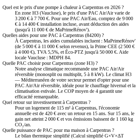
Quel est le prix d'une pompe à chaleur à Carpentras en 2026 ?
En zone H3 (Vaucluse), le prix d'une PAC Air/Air varie de
3 200 € à 7 700 €. Pour une PAC Air/Eau, comptez de 9 000
€ à 14 400 € installation incluse, avant déduction des aides
(jusqu'à 11 000 € de MaPrimeRénov').
Quelles aides pour une PAC à Carpentras (84200) ?
À Carpentras, les aides cumulables incluent : MaPrimeRénov'
(de 5 000 € à 11 000 € selon revenus), la Prime CEE (2 500 €
à 4 000 €), TVA 5,5%, et Éco-PTZ jusqu'à 50 000 €. Aide
locale Vaucluse : MDPH 84.
Quelle PAC choisir pour Carpentras (zone H3) ?
Notre analyse climatique recommande une PAC Air/Air
réversible (monosplit ou multisplit, 5 à 8 kW). Le climat H3
— Méditerranéen de votre secteur permet d'opter pour une
PAC Air/Air réversible, idéale pour le chauffage hivernal et la
climatisation estivale. Le COP moyen de 4 garantit une
efficacité remarquable.
Quel retour sur investissement à Carpentras ?
Pour un logement de 115 m² à Carpentras, l'économie
annuelle est de 420 € avec un retour en 15 ans. Sur 15 ans, le
gain net atteint 2 000 € et vos émissions baissent de 1 160 kg
CO₂/an.
Quelle puissance de PAC pour ma maison à Carpentras ?
Le bilan thermique simplifié (Calcul simplifié G×V×ΔT