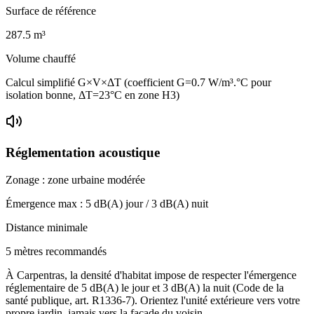
Surface de référence
287.5
m³
Volume chauffé
Calcul simplifié G×V×ΔT (coefficient G=0.7 W/m³.°C pour
isolation bonne, ΔT=23°C en zone H3)
Réglementation acoustique
Zonage :
zone urbaine modérée
Émergence max :
5
dB(A) jour /
3
dB(A) nuit
Distance minimale
5 mètres recommandés
À Carpentras, la densité d'habitat impose de respecter l'émergence
réglementaire de 5 dB(A) le jour et 3 dB(A) la nuit (Code de la
santé publique, art. R1336-7). Orientez l'unité extérieure vers votre
propre jardin, jamais vers la façade du voisin.