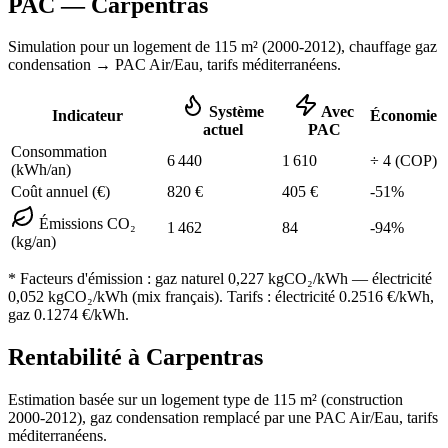
PAC —
Carpentras
Simulation pour un logement de
115
m² (
2000-2012
), chauffage
gaz
condensation
→ PAC Air/Eau,
tarifs méditerranéens
.
Système
Avec
Indicateur
Économie
actuel
PAC
Consommation
6 440
1 610
÷
4
(COP)
(kWh/an)
Coût annuel (€)
820
€
405
€
-
51
%
Émissions CO₂
1 462
84
-
94
%
(kg/an)
* Facteurs d'émission :
gaz naturel 0,227
kgCO₂/kWh — électricité
0,052 kgCO₂/kWh (mix français). Tarifs : électricité
0.2516
€/kWh,
gaz
0.1274
€/kWh.
Rentabilité à
Carpentras
Estimation basée sur un logement type de
115
m² (construction
2000-2012
),
gaz condensation
remplacé par une PAC Air/Eau,
tarifs
méditerranéens
.