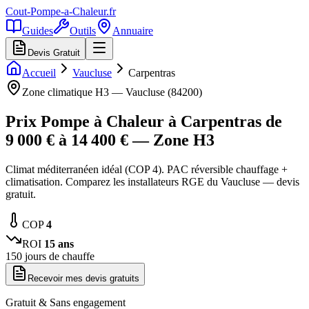
Cout-Pompe-a-Chaleur
.fr
Guides
Outils
Annuaire
Devis Gratuit
Accueil
Vaucluse
Carpentras
Zone climatique
H3
—
Vaucluse
(
84200
)
Prix Pompe à Chaleur à
Carpentras
de
9 000
€ à
14 400
€ — Zone
H3
Climat méditerranéen idéal (COP 4). PAC réversible chauffage +
climatisation. Comparez les installateurs RGE du Vaucluse — devis
gratuit.
COP
4
ROI
15
ans
150
jours de chauffe
Recevoir mes devis gratuits
Gratuit & Sans engagement