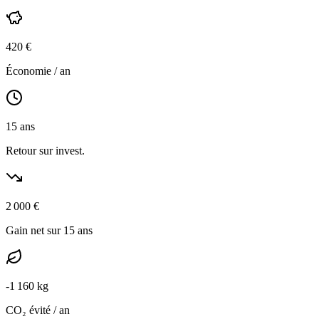
420
€
Économie / an
15
ans
Retour sur invest.
2 000
€
Gain net sur 15 ans
-
1 160
kg
CO₂ évité / an