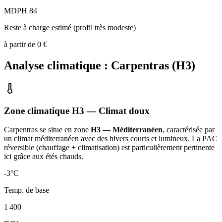
MDPH 84
Reste à charge estimé (profil très modeste)
à partir de
0
€
Analyse climatique :
Carpentras
(
H3
)
Zone climatique
H3
— Climat
doux
Carpentras
se situe en zone
H3 — Méditerranéen
, caractérisée par
un
climat méditerranéen avec des hivers courts et lumineux. La PAC
réversible (chauffage + climatisation) est particulièrement pertinente
ici grâce aux étés chauds
.
-3
°C
Temp. de base
1 400