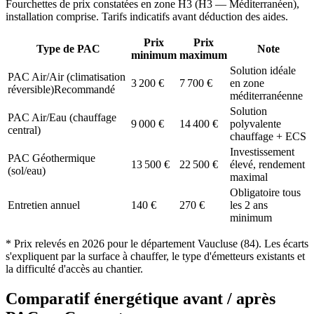
Fourchettes de prix constatées en zone
H3
(
H3 — Méditerranéen
),
installation comprise. Tarifs indicatifs avant déduction des aides.
Prix
Prix
Type de PAC
Note
minimum
maximum
Solution idéale
PAC Air/Air (climatisation
3 200
€
7 700
€
en zone
réversible)
Recommandé
méditerranéenne
Solution
PAC Air/Eau (chauffage
9 000
€
14 400
€
polyvalente
central)
chauffage + ECS
Investissement
PAC Géothermique
13 500
€
22 500
€
élevé, rendement
(sol/eau)
maximal
Obligatoire tous
Entretien annuel
140
€
270
€
les 2 ans
minimum
* Prix relevés en
2026
pour le département
Vaucluse
(
84
). Les écarts
s'expliquent par la surface à chauffer, le type d'émetteurs existants et
la difficulté d'accès au chantier.
Comparatif énergétique avant / après