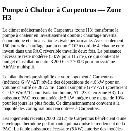
Pompe à Chaleur à
Carpentras
— Zone
H3
Le climat méditerranéen de Carpentras (zone H3) transforme la
pompe à chaleur en investissement double : chauffage hivernal
économique et climatisation estivale performante. Avec seulement
150 jours de chauffage par an et un COP record de 4, chaque euro
investi dans une PAC réversible travaille deux fois. La puissance
nécessaire reste modérée (5 kW pour 115 m²), ce qui contient le
budget d'installation entre 3 200 € et 7 700 € pour un système
Air/Air multisplit.
Le bilan thermique simplifié de votre logement à Carpentras
(méthode G×V×ΔT) révèle des déperditions de 4.6 kW pour un
volume chauffé de 287.5 m³. Calcul simplifié G×V×ΔT (coefficient
G=0.7 W/m³.°C pour isolation bonne, ΔT=23°C en zone H3). La
puissance PAC recommandée de 5 kW intègre une marge de 10%
pour les jours les plus froids. Ce dimensionnement convient à la
majorité des configurations rencontrées à Carpentras.
Les logements récents (2000-2012) de Carpentras bénéficient d'une
enveloppe thermique performante qui maximise le rendement de la
PAC. La faible puissance nécessaire (5 kW) autorise des modèles