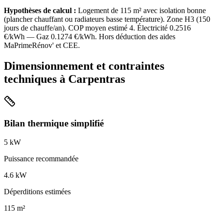
Hypothèses de calcul :
Logement de
115
m² avec isolation
bonne
(
plancher chauffant ou radiateurs basse température
). Zone
H3
(
150
jours de chauffe/an). COP moyen estimé
4
. Électricité
0.2516
€/kWh — Gaz
0.1274
€/kWh. Hors déduction des aides
MaPrimeRénov' et CEE.
Dimensionnement et contraintes
techniques à
Carpentras
Bilan thermique simplifié
5
kW
Puissance recommandée
4.6
kW
Déperditions estimées
115
m²