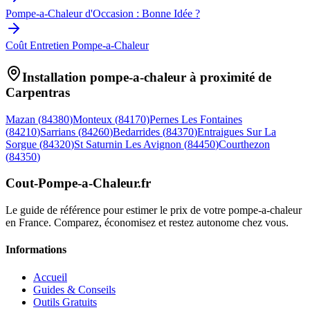
Pompe-a-Chaleur d'Occasion : Bonne Idée ?
Coût Entretien Pompe-a-Chaleur
Installation pompe-a-chaleur à proximité de
Carpentras
Mazan
(
84380
)
Monteux
(
84170
)
Pernes Les Fontaines
(
84210
)
Sarrians
(
84260
)
Bedarrides
(
84370
)
Entraigues Sur La
Sorgue
(
84320
)
St Saturnin Les Avignon
(
84450
)
Courthezon
(
84350
)
Cout-Pompe-a-Chaleur
.fr
Le guide de référence pour estimer le prix de votre pompe-a-chaleur
en France. Comparez, économisez et restez autonome chez vous.
Informations
Accueil
Guides & Conseils
Outils Gratuits