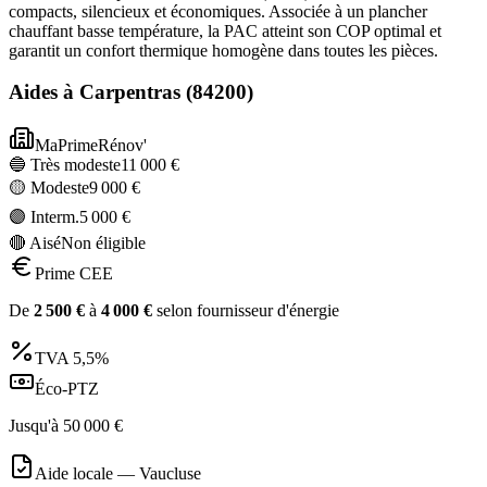
compacts, silencieux et économiques. Associée à un plancher
chauffant basse température, la PAC atteint son COP optimal et
garantit un confort thermique homogène dans toutes les pièces.
Aides à
Carpentras
(
84200
)
MaPrimeRénov'
🔵 Très modeste
11 000
€
🟡 Modeste
9 000
€
🟣 Interm.
5 000
€
🔴 Aisé
Non éligible
Prime CEE
De
2 500
€
à
4 000
€
selon fournisseur d'énergie
TVA
5,5%
Éco-PTZ
Jusqu'à
50 000
€
Aide locale —
Vaucluse