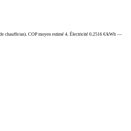
 de chauffe/an). COP moyen estimé
4
. Électricité
0.2516
€/kWh —