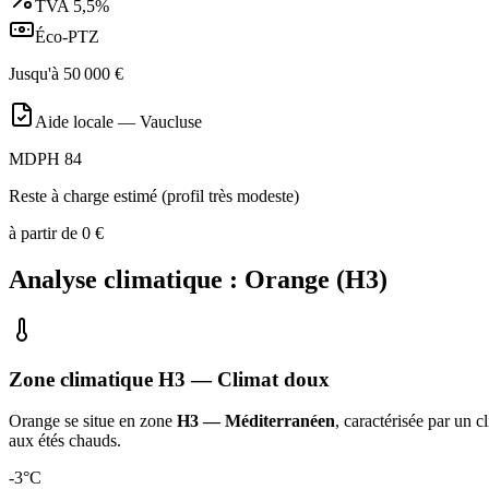
TVA
5,5%
Éco-PTZ
Jusqu'à
50 000
€
Aide locale —
Vaucluse
MDPH 84
Reste à charge estimé (profil très modeste)
à partir de
0
€
Analyse climatique :
Orange
(
H3
)
Zone climatique
H3
— Climat
doux
Orange
se situe en zone
H3 — Méditerranéen
, caractérisée par un
c
aux étés chauds
.
-3
°C