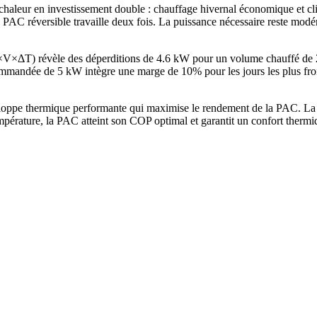
aleur en investissement double : chauffage hivernal économique et cli
PAC réversible travaille deux fois. La puissance nécessaire reste modéré
G×V×ΔT) révèle des déperditions de 4.6 kW pour un volume chauffé de
andée de 5 kW intègre une marge de 10% pour les jours les plus froid
loppe thermique performante qui maximise le rendement de la PAC. La f
mpérature, la PAC atteint son COP optimal et garantit un confort therm