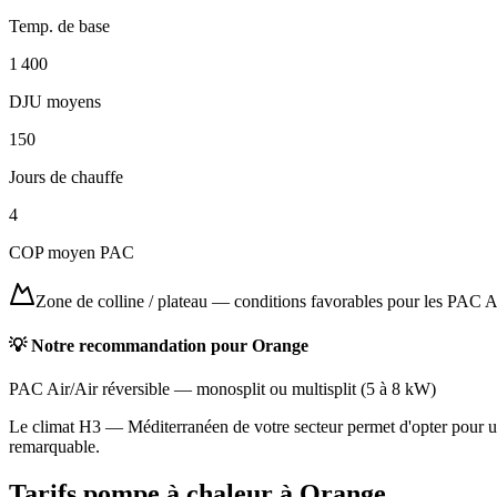
Temp. de base
1 400
DJU moyens
150
Jours de chauffe
4
COP moyen PAC
Zone de colline / plateau
—
conditions favorables pour les PAC A
💡 Notre recommandation pour
Orange
PAC Air/Air réversible
—
monosplit ou multisplit
(
5 à 8 kW
)
Le climat H3 — Méditerranéen de votre secteur permet d'opter pour une
remarquable.
Tarifs pompe à chaleur à
Orange