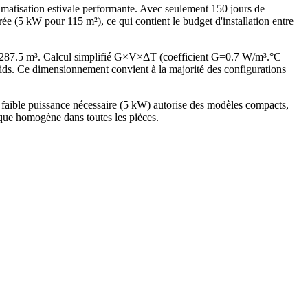
matisation estivale performante. Avec seulement 150 jours de
e (5 kW pour 115 m²), ce qui contient le budget d'installation entre
 287.5 m³. Calcul simplifié G×V×ΔT (coefficient G=0.7 W/m³.°C
s. Ce dimensionnement convient à la majorité des configurations
aible puissance nécessaire (5 kW) autorise des modèles compacts,
ique homogène dans toutes les pièces.