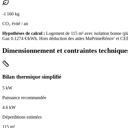
-
1 160
kg
CO₂ évité / an
Hypothèses de calcul :
Logement de
115
m² avec isolation
bonne
(
pl
Gaz
0.1274
€/kWh. Hors déduction des aides MaPrimeRénov' et CE
Dimensionnement et contraintes technique
Bilan thermique simplifié
5
kW
Puissance recommandée
4.6
kW
Déperditions estimées
115
m²