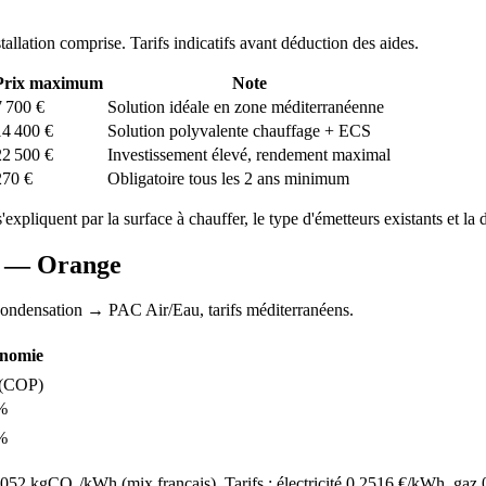
stallation comprise. Tarifs indicatifs avant déduction des aides.
Prix maximum
Note
7 700
€
Solution idéale en zone méditerranéenne
14 400
€
Solution polyvalente chauffage + ECS
22 500
€
Investissement élevé, rendement maximal
270
€
Obligatoire tous les 2 ans minimum
s'expliquent par la surface à chauffer, le type d'émetteurs existants et la d
AC —
Orange
condensation
→ PAC Air/Eau,
tarifs méditerranéens
.
nomie
(COP)
%
%
52 kgCO₂/kWh (mix français). Tarifs : électricité
0.2516
€/kWh, gaz