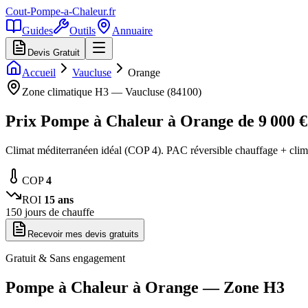
Cout-Pompe-a-Chaleur
.fr
Guides
Outils
Annuaire
Devis Gratuit
Accueil
Vaucluse
Orange
Zone climatique
H3
—
Vaucluse
(
84100
)
Prix Pompe à Chaleur à
Orange
de
9 000
€
Climat méditerranéen idéal (COP 4). PAC réversible chauffage + clim
COP
4
ROI
15
ans
150
jours de chauffe
Recevoir mes devis gratuits
Gratuit & Sans engagement
Pompe à Chaleur à
Orange
— Zone
H3