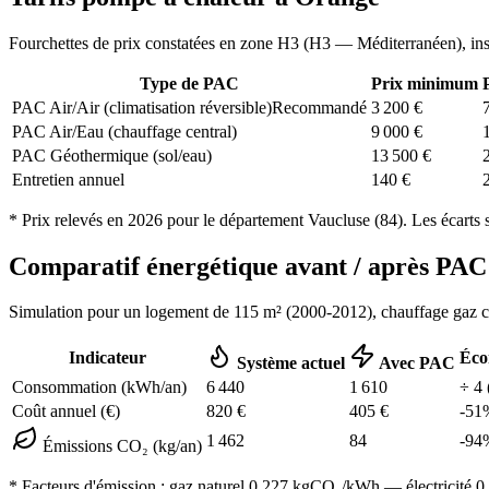
Fourchettes de prix constatées en zone
H3
(
H3 — Méditerranéen
), in
Type de PAC
Prix minimum
PAC Air/Air (climatisation réversible)
Recommandé
3 200
€
PAC Air/Eau (chauffage central)
9 000
€
PAC Géothermique (sol/eau)
13 500
€
Entretien annuel
140
€
* Prix relevés en
2026
pour le département
Vaucluse
(
84
). Les écarts 
Comparatif énergétique avant / après P
Simulation pour un logement de
115
m² (
2000-2012
), chauffage
gaz 
Indicateur
Éco
Système actuel
Avec PAC
Consommation (kWh/an)
6 440
1 610
÷
4
Coût annuel (€)
820
€
405
€
-
51
1 462
84
-
94
Émissions CO₂ (kg/an)
* Facteurs d'émission :
gaz naturel 0,227
kgCO₂/kWh — électricité 0,0