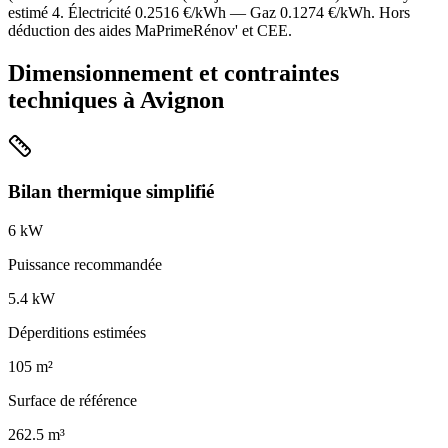
estimé
4
. Électricité
0.2516
€/kWh — Gaz
0.1274
€/kWh. Hors
déduction des aides MaPrimeRénov' et CEE.
Dimensionnement et contraintes
techniques à
Avignon
Bilan thermique simplifié
6
kW
Puissance recommandée
5.4
kW
Déperditions estimées
105
m²
Surface de référence
262.5
m³