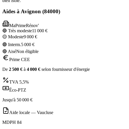
bien isolé.
Aides à
Avignon
(
84000
)
MaPrimeRénov'
🔵 Très modeste
11 000
€
🟡 Modeste
9 000
€
🟣 Interm.
5 000
€
🔴 Aisé
Non éligible
Prime CEE
De
2 500
€
à
4 000
€
selon fournisseur d'énergie
TVA
5,5%
Éco-PTZ
Jusqu'à
50 000
€
Aide locale —
Vaucluse
MDPH 84