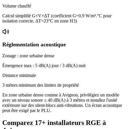
Volume chauffé
Calcul simplifié G×V×ΔT (coefficient G=0.9 W/m³.°C pour
isolation correcte, ΔT=23°C en zone H3)
Réglementation acoustique
Zonage :
zone urbaine dense
Émergence max :
5
dB(A) jour /
3
dB(A) nuit
Distance minimale
3 mètres minimum des limites de propriété
En zone urbaine dense comme à Avignon, privilégiez un modèle
avec un niveau sonore ≤ 40 dB(A) à 3 mètres et installez l'unité
extérieure sur des silent-blocs anti-vibrations. Un écran acoustique
peut être exigé par le PLU.
Comparez
17+
installateurs RGE à