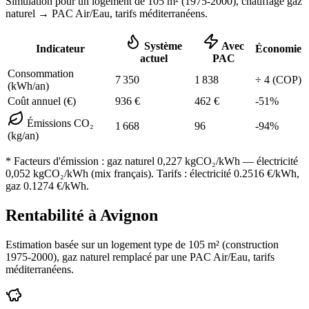
Simulation pour un logement de
105
m² (
1975-2000
), chauffage
gaz
naturel
→ PAC Air/Eau,
tarifs méditerranéens
.
Système
Avec
Indicateur
Économie
actuel
PAC
Consommation
7 350
1 838
÷
4
(COP)
(kWh/an)
Coût annuel (€)
936
€
462
€
-
51
%
Émissions CO₂
1 668
96
-
94
%
(kg/an)
* Facteurs d'émission :
gaz naturel 0,227
kgCO₂/kWh — électricité
0,052 kgCO₂/kWh (mix français). Tarifs : électricité
0.2516
€/kWh,
gaz
0.1274
€/kWh.
Rentabilité à
Avignon
Estimation basée sur un logement type de
105
m² (construction
1975-2000
),
gaz naturel
remplacé par une PAC Air/Eau,
tarifs
méditerranéens
.