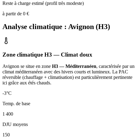
Reste à charge estimé (profil très modeste)
à partir de
0
€
Analyse climatique :
Avignon
(
H3
)
Zone climatique
H3
— Climat
doux
Avignon
se situe en zone
H3 — Méditerranéen
, caractérisée par un
climat méditerranéen avec des hivers courts et lumineux. La PAC
réversible (chauffage + climatisation) est particulièrement pertinente
ici grâce aux étés chauds
.
-3
°C
Temp. de base
1 400
DJU moyens
150