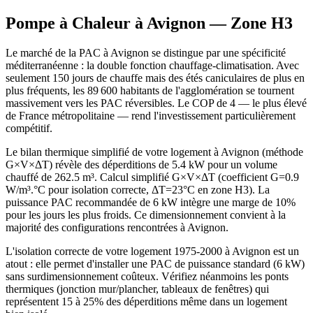
Pompe à Chaleur à
Avignon
— Zone
H3
Le marché de la PAC à Avignon se distingue par une spécificité
méditerranéenne : la double fonction chauffage-climatisation. Avec
seulement 150 jours de chauffe mais des étés caniculaires de plus en
plus fréquents, les 89 600 habitants de l'agglomération se tournent
massivement vers les PAC réversibles. Le COP de 4 — le plus élevé
de France métropolitaine — rend l'investissement particulièrement
compétitif.
Le bilan thermique simplifié de votre logement à Avignon (méthode
G×V×ΔT) révèle des déperditions de 5.4 kW pour un volume
chauffé de 262.5 m³. Calcul simplifié G×V×ΔT (coefficient G=0.9
W/m³.°C pour isolation correcte, ΔT=23°C en zone H3). La
puissance PAC recommandée de 6 kW intègre une marge de 10%
pour les jours les plus froids. Ce dimensionnement convient à la
majorité des configurations rencontrées à Avignon.
L'isolation correcte de votre logement 1975-2000 à Avignon est un
atout : elle permet d'installer une PAC de puissance standard (6 kW)
sans surdimensionnement coûteux. Vérifiez néanmoins les ponts
thermiques (jonction mur/plancher, tableaux de fenêtres) qui
représentent 15 à 25% des déperditions même dans un logement