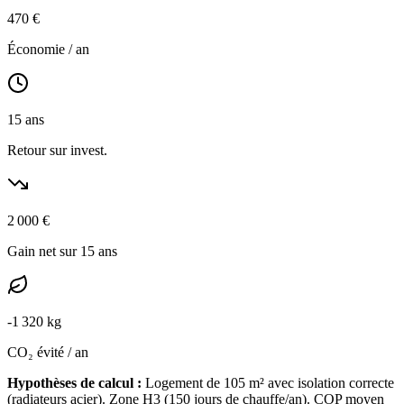
470
€
Économie / an
15
ans
Retour sur invest.
2 000
€
Gain net sur 15 ans
-
1 320
kg
CO₂ évité / an
Hypothèses de calcul :
Logement de
105
m² avec isolation
correcte
(
radiateurs acier
). Zone
H3
(
150
jours de chauffe/an). COP moyen