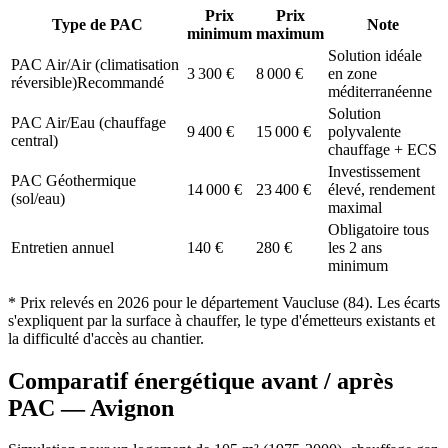
Prix
Prix
Type de PAC
Note
minimum
maximum
Solution idéale
PAC Air/Air (climatisation
3 300
€
8 000
€
en zone
réversible)
Recommandé
méditerranéenne
Solution
PAC Air/Eau (chauffage
9 400
€
15 000
€
polyvalente
central)
chauffage + ECS
Investissement
PAC Géothermique
14 000
€
23 400
€
élevé, rendement
(sol/eau)
maximal
Obligatoire tous
Entretien annuel
140
€
280
€
les 2 ans
minimum
* Prix relevés en
2026
pour le département
Vaucluse
(
84
). Les écarts
s'expliquent par la surface à chauffer, le type d'émetteurs existants et
la difficulté d'accès au chantier.
Comparatif énergétique avant / après
PAC —
Avignon