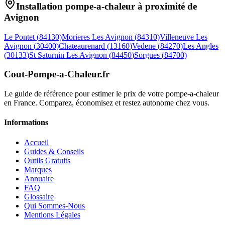
Installation pompe-a-chaleur à proximité de
Avignon
Le Pontet
(
84130
)
Morieres Les Avignon
(
84310
)
Villeneuve Les
Avignon
(
30400
)
Chateaurenard
(
13160
)
Vedene
(
84270
)
Les Angles
(
30133
)
St Saturnin Les Avignon
(
84450
)
Sorgues
(
84700
)
Cout-Pompe-a-Chaleur
.fr
Le guide de référence pour estimer le prix de votre pompe-a-chaleur
en France. Comparez, économisez et restez autonome chez vous.
Informations
Accueil
Guides & Conseils
Outils Gratuits
Marques
Annuaire
FAQ
Glossaire
Qui Sommes-Nous
Mentions Légales