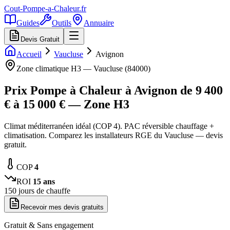
Cout-Pompe-a-Chaleur
.fr
Guides
Outils
Annuaire
Devis Gratuit
Accueil
Vaucluse
Avignon
Zone climatique
H3
—
Vaucluse
(
84000
)
Prix Pompe à Chaleur à
Avignon
de
9 400
€ à
15 000
€ — Zone
H3
Climat méditerranéen idéal (COP 4). PAC réversible chauffage +
climatisation. Comparez les installateurs RGE du Vaucluse — devis
gratuit.
COP
4
ROI
15
ans
150
jours de chauffe
Recevoir mes devis gratuits
Gratuit & Sans engagement