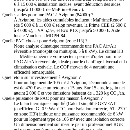
€ à 15 000 € installation incluse, avant déduction des aides
(jusqu'à 11 000 € de MaPrimeRénov').
Quelles aides pour une PAC à Avignon (84000) ?
À Avignon, les aides cumulables incluent : MaPrimeRénov'
(de 5 000 € à 11 000 € selon revenus), la Prime CEE (2 500 €
à 4 000 €), TVA 5,5%, et Éco-PTZ jusqu'à 50 000 €. Aide
locale Vaucluse : MDPH 84.
Quelle PAC choisir pour Avignon (zone H3) ?
Notre analyse climatique recommande une PAC Air/Air
réversible (monosplit ou multisplit, 5 à 8 kW). Le climat H3
— Méditerranéen de votre secteur permet d'opter pour une
PAC Air/Air réversible, idéale pour le chauffage hivernal et la
climatisation estivale. Le COP moyen de 4 garantit une
efficacité remarquable.
Quel retour sur investissement à Avignon ?
Pour un logement de 105 m² à Avignon, l'économie annuelle
est de 470 € avec un retour en 15 ans. Sur 15 ans, le gain net
atteint 2 000 € et vos émissions baissent de 1 320 kg CO₂/an.
Quelle puissance de PAC pour ma maison à Avignon ?
Le bilan thermique simplifié (Calcul simplifié G×V×ΔT
(coefficient G=0.9 W/m³.°C pour isolation correcte, ΔT=23°C
en zone H3)) indique une puissance recommandée de 6 kW
pour un logement type de 105 m² avec une isolation correcte.
Un dimensionnement sur mesure par un professionnel RGE
est recommandé pour votre configuration exacte.