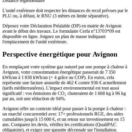
Distance réglementaire
L'unité extérieure doit respecter les distances de recul prévues par le
PLU ou, à défaut, le RNU (3 mètres en limite séparative).
Déposez votre Déclaration Préalable (DP) en mairie de Avignon
avant le début des travaux. Le formulaire Cerfa n°13703*09 est
disponible en ligne. Joignez un plan de masse indiquant
l'emplacement de l'unité extérieure.
Perspective énergétique pour
Avignon
En remplaçant votre système gaz naturel par une pompe à chaleur à
Avignon, votre consommation énergétique passerait de 7 350
kWh/an à 1 838 kWh/an (÷ 4 grâce au COP). En euros, cela
représente une facture annuelle de 462 € contre 936 € actuellement
(tarifs méditerranéens). L'impact environnemental est tout aussi
significatif : vos émissions de CO₂ chuteraient de 1 668 kg à 96 kg
par an, soit une réduction de 94%.
Avignon offre un contexte idéal pour passer à la pompe à chaleur :
un marché concurrentiel avec 17+ professionnels RGE, des aides
cumulables jusqu'à 15 000 €, et un retour sur investissement en 15
ans. Comparez les devis, vérifiez les certifications (QualiPAC
obligatoire), et exigez une garantie décennale sur l'installation.