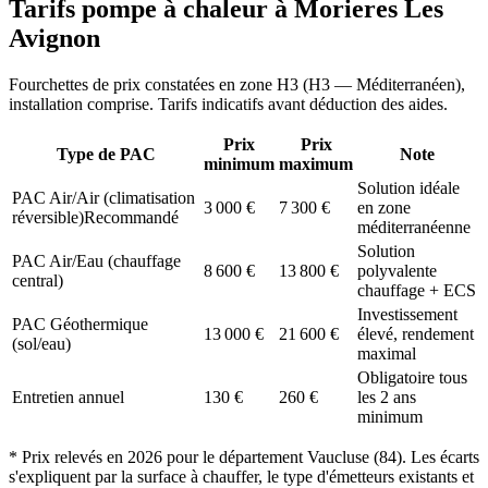
Tarifs pompe à chaleur à
Morieres Les
Avignon
Fourchettes de prix constatées en zone
H3
(
H3 — Méditerranéen
),
installation comprise. Tarifs indicatifs avant déduction des aides.
Prix
Prix
Type de PAC
Note
minimum
maximum
Solution idéale
PAC Air/Air (climatisation
3 000
€
7 300
€
en zone
réversible)
Recommandé
méditerranéenne
Solution
PAC Air/Eau (chauffage
8 600
€
13 800
€
polyvalente
central)
chauffage + ECS
Investissement
PAC Géothermique
13 000
€
21 600
€
élevé, rendement
(sol/eau)
maximal
Obligatoire tous
Entretien annuel
130
€
260
€
les 2 ans
minimum
* Prix relevés en
2026
pour le département
Vaucluse
(
84
). Les écarts
s'expliquent par la surface à chauffer, le type d'émetteurs existants et