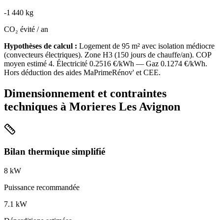
-
1 440
kg
CO₂ évité / an
Hypothèses de calcul :
Logement de
95
m² avec isolation
médiocre
(
convecteurs électriques
). Zone
H3
(
150
jours de chauffe/an). COP
moyen estimé
4
. Électricité
0.2516
€/kWh — Gaz
0.1274
€/kWh.
Hors déduction des aides MaPrimeRénov' et CEE.
Dimensionnement et contraintes
techniques à
Morieres Les Avignon
Bilan thermique simplifié
8
kW
Puissance recommandée
7.1
kW