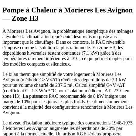
Pompe à Chaleur à
Morieres Les Avignon
— Zone
H3
À Morieres Les Avignon, la problématique énergétique des ménages
a évolué : la climatisation représente désormais un poste aussi
important que le chauffage. Dans ce contexte, la PAC réversible
s'impose comme la solution la plus rationnelle. En zone H3, les
déperditions hivernales restent contenues (7.1 kW) grâce à des
températures rarement inférieures à -3°C, ce qui permet d'opter pour
des modèles compacts et silencieux.
Le bilan thermique simplifié de votre logement à Morieres Les
Avignon (méthode G×V×ΔT) révèle des déperditions de 7.1 kW
pour un volume chauffé de 237.5 m³. Calcul simplifié G×V×ΔT
(coefficient G=1.3 W/m³.°C pour isolation médiocre, ΔT=23°C en
zone H3). La puissance PAC recommandée de 8 kW intègre une
marge de 10% pour les jours les plus froids. Ce dimensionnement
convient à la majorité des configurations rencontrées à Morieres Les
Avignon.
Le niveau d'isolation médiocre typique des constructions 1948-1975
à Morieres Les Avignon augmente les déperditions de 20% par
rapport à la norme actuelle. Un artisan RGE sérieux proposera