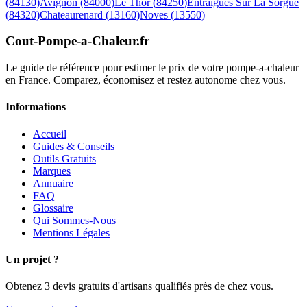
(
84130
)
Avignon
(
84000
)
Le Thor
(
84250
)
Entraigues Sur La Sorgue
(
84320
)
Chateaurenard
(
13160
)
Noves
(
13550
)
Cout-Pompe-a-Chaleur
.fr
Le guide de référence pour estimer le prix de votre pompe-a-chaleur
en France. Comparez, économisez et restez autonome chez vous.
Informations
Accueil
Guides & Conseils
Outils Gratuits
Marques
Annuaire
FAQ
Glossaire
Qui Sommes-Nous
Mentions Légales
Un projet ?
Obtenez 3 devis gratuits d'artisans qualifiés près de chez vous.