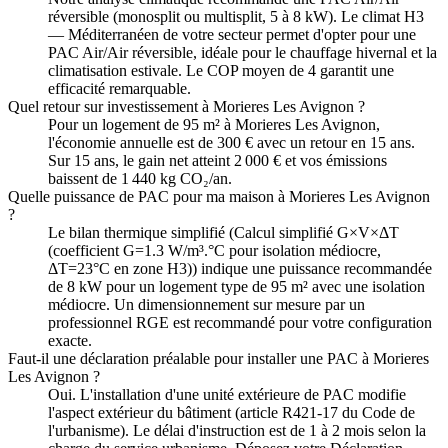
réversible (monosplit ou multisplit, 5 à 8 kW). Le climat H3
— Méditerranéen de votre secteur permet d'opter pour une
PAC Air/Air réversible, idéale pour le chauffage hivernal et la
climatisation estivale. Le COP moyen de 4 garantit une
efficacité remarquable.
Quel retour sur investissement à Morieres Les Avignon ?
Pour un logement de 95 m² à Morieres Les Avignon,
l'économie annuelle est de 300 € avec un retour en 15 ans.
Sur 15 ans, le gain net atteint 2 000 € et vos émissions
baissent de 1 440 kg CO₂/an.
Quelle puissance de PAC pour ma maison à Morieres Les Avignon
?
Le bilan thermique simplifié (Calcul simplifié G×V×ΔT
(coefficient G=1.3 W/m³.°C pour isolation médiocre,
ΔT=23°C en zone H3)) indique une puissance recommandée
de 8 kW pour un logement type de 95 m² avec une isolation
médiocre. Un dimensionnement sur mesure par un
professionnel RGE est recommandé pour votre configuration
exacte.
Faut-il une déclaration préalable pour installer une PAC à Morieres
Les Avignon ?
Oui. L'installation d'une unité extérieure de PAC modifie
l'aspect extérieur du bâtiment (article R421-17 du Code de
l'urbanisme). Le délai d'instruction est de 1 à 2 mois selon la