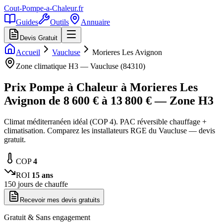
Cout-Pompe-a-Chaleur
.fr
Guides
Outils
Annuaire
Devis Gratuit
Accueil
Vaucluse
Morieres Les Avignon
Zone climatique
H3
—
Vaucluse
(
84310
)
Prix Pompe à Chaleur à
Morieres Les
Avignon
de
8 600
€ à
13 800
€ — Zone
H3
Climat méditerranéen idéal (COP 4). PAC réversible chauffage +
climatisation. Comparez les installateurs RGE du Vaucluse — devis
gratuit.
COP
4
ROI
15
ans
150
jours de chauffe
Recevoir mes devis gratuits
Gratuit & Sans engagement