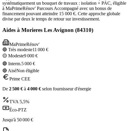
systématiquement un bouquet de travaux : isolation + PAC, éligible
à MaPrimeRénov' Parcours Accompagné avec un bonus de
financement pouvant atteindre 15 000 €. Cette approche globale
divise par deux le temps de retour sur investissement.
Aides à
Morieres Les Avignon
(
84310
)
MaPrimeRénov'
🔵 Très modeste
11 000
€
🟡 Modeste
9 000
€
🟣 Interm.
5 000
€
🔴 Aisé
Non éligible
Prime CEE
De
2 500
€
à
4 000
€
selon fournisseur d'énergie
TVA
5,5%
Éco-PTZ
Jusqu'à
50 000
€