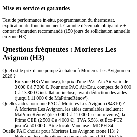
Mise en service et garanties
Test de performance in-situ, programmation du thermostat,
explication du fonctionnement. Garantie décennale obligatoire +
contrat d'entretien recommandé (150 jours de sollicitation annuelle
en zone H3).
Questions fréquentes :
Morieres Les
Avignon
(
H3
)
Quel est le prix d'une pompe à chaleur à Morieres Les Avignon en
2026 ?
En zone H3 (Vaucluse), le prix d'une PAC Air/Air varie de
3 000 € à 7 300 €. Pour une PAC Air/Eau, comptez de 8 600
€ à 13 800 € installation incluse, avant déduction des aides
(jusqu'à 11 000 € de MaPrimeRénov').
Quelles aides pour une PAC à Morieres Les Avignon (84310) ?
À Morieres Les Avignon, les aides cumulables incluent :
MaPrimeRénov' (de 5 000 € à 11 000 € selon revenus), la
Prime CEE (2 500 € à 4 000 €), TVA 5,5%, et Éco-PTZ
jusqu'à 50 000 €. Aide locale Vaucluse : MDPH 84.
Quelle PAC choisir pour Morieres Les Avignon (zone H3) ?
Notre analyse climatique recommande une PAC Air/Air