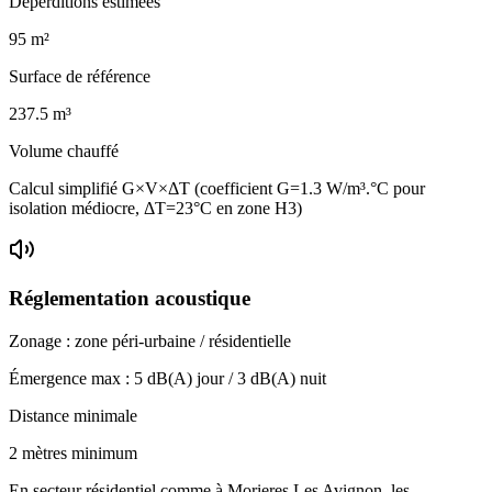
Déperditions estimées
95
m²
Surface de référence
237.5
m³
Volume chauffé
Calcul simplifié G×V×ΔT (coefficient G=1.3 W/m³.°C pour
isolation médiocre, ΔT=23°C en zone H3)
Réglementation acoustique
Zonage :
zone péri-urbaine / résidentielle
Émergence max :
5
dB(A) jour /
3
dB(A) nuit
Distance minimale
2 mètres minimum
En secteur résidentiel comme à Morieres Les Avignon, les