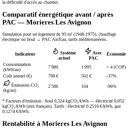
la difficulté d'accès au chantier.
Comparatif énergétique avant / après
PAC —
Morieres Les Avignon
Simulation pour un logement de
95
m² (
1948-1975
), chauffage
électrique ou fioul
→ PAC Air/Eau,
tarifs méditerranéens
.
Système
Avec
Indicateur
Économie
actuel
PAC
Consommation
7 980
1 995
÷
4
(COP)
(kWh/an)
Coût annuel (€)
798
€
502
€
-
37
%
Émissions CO₂
2 586
104
-
96
%
(kg/an)
* Facteurs d'émission :
fioul 0,324
kgCO₂/kWh — électricité 0,052
kgCO₂/kWh (mix français). Tarifs : électricité
0.2516
€/kWh, gaz
0.1274
€/kWh.
Rentabilité à
Morieres Les Avignon