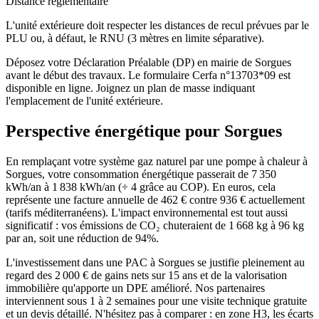
Distance réglementaire
L'unité extérieure doit respecter les distances de recul prévues par le
PLU ou, à défaut, le RNU (3 mètres en limite séparative).
Déposez votre Déclaration Préalable (DP) en mairie de Sorgues
avant le début des travaux. Le formulaire Cerfa n°13703*09 est
disponible en ligne. Joignez un plan de masse indiquant
l'emplacement de l'unité extérieure.
Perspective énergétique pour
Sorgues
En remplaçant votre système gaz naturel par une pompe à chaleur à
Sorgues, votre consommation énergétique passerait de 7 350
kWh/an à 1 838 kWh/an (÷ 4 grâce au COP). En euros, cela
représente une facture annuelle de 462 € contre 936 € actuellement
(tarifs méditerranéens). L'impact environnemental est tout aussi
significatif : vos émissions de CO₂ chuteraient de 1 668 kg à 96 kg
par an, soit une réduction de 94%.
L'investissement dans une PAC à Sorgues se justifie pleinement au
regard des 2 000 € de gains nets sur 15 ans et de la valorisation
immobilière qu'apporte un DPE amélioré. Nos partenaires
interviennent sous 1 à 2 semaines pour une visite technique gratuite
et un devis détaillé. N'hésitez pas à comparer : en zone H3, les écarts