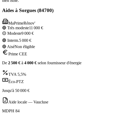
bien isolé.
Aides à
Sorgues
(
84700
)
MaPrimeRénov'
🔵 Très modeste
11 000
€
🟡 Modeste
9 000
€
🟣 Interm.
5 000
€
🔴 Aisé
Non éligible
Prime CEE
De
2 500
€
à
4 000
€
selon fournisseur d'énergie
TVA
5,5%
Éco-PTZ
Jusqu'à
50 000
€
Aide locale —
Vaucluse
MDPH 84