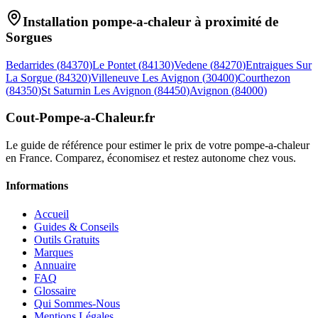
Installation pompe-a-chaleur à proximité de
Sorgues
Bedarrides
(
84370
)
Le Pontet
(
84130
)
Vedene
(
84270
)
Entraigues Sur
La Sorgue
(
84320
)
Villeneuve Les Avignon
(
30400
)
Courthezon
(
84350
)
St Saturnin Les Avignon
(
84450
)
Avignon
(
84000
)
Cout-Pompe-a-Chaleur
.fr
Le guide de référence pour estimer le prix de votre pompe-a-chaleur
en France. Comparez, économisez et restez autonome chez vous.
Informations
Accueil
Guides & Conseils
Outils Gratuits
Marques
Annuaire
FAQ
Glossaire
Qui Sommes-Nous
Mentions Légales