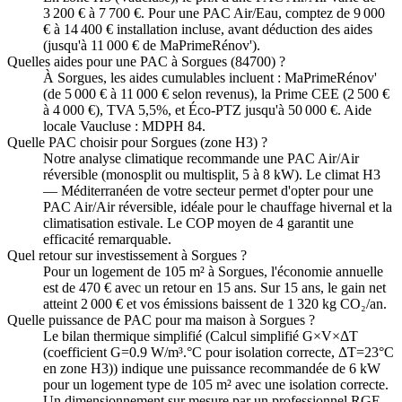
3 200 € à 7 700 €. Pour une PAC Air/Eau, comptez de 9 000
€ à 14 400 € installation incluse, avant déduction des aides
(jusqu'à 11 000 € de MaPrimeRénov').
Quelles aides pour une PAC à Sorgues (84700) ?
À Sorgues, les aides cumulables incluent : MaPrimeRénov'
(de 5 000 € à 11 000 € selon revenus), la Prime CEE (2 500 €
à 4 000 €), TVA 5,5%, et Éco-PTZ jusqu'à 50 000 €. Aide
locale Vaucluse : MDPH 84.
Quelle PAC choisir pour Sorgues (zone H3) ?
Notre analyse climatique recommande une PAC Air/Air
réversible (monosplit ou multisplit, 5 à 8 kW). Le climat H3
— Méditerranéen de votre secteur permet d'opter pour une
PAC Air/Air réversible, idéale pour le chauffage hivernal et la
climatisation estivale. Le COP moyen de 4 garantit une
efficacité remarquable.
Quel retour sur investissement à Sorgues ?
Pour un logement de 105 m² à Sorgues, l'économie annuelle
est de 470 € avec un retour en 15 ans. Sur 15 ans, le gain net
atteint 2 000 € et vos émissions baissent de 1 320 kg CO₂/an.
Quelle puissance de PAC pour ma maison à Sorgues ?
Le bilan thermique simplifié (Calcul simplifié G×V×ΔT
(coefficient G=0.9 W/m³.°C pour isolation correcte, ΔT=23°C
en zone H3)) indique une puissance recommandée de 6 kW
pour un logement type de 105 m² avec une isolation correcte.
Un dimensionnement sur mesure par un professionnel RGE