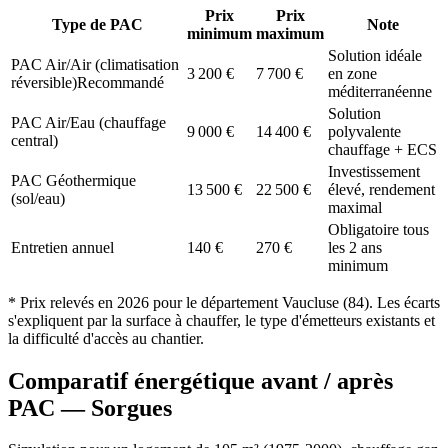
Prix
Prix
Type de PAC
Note
minimum
maximum
Solution idéale
PAC Air/Air (climatisation
3 200
€
7 700
€
en zone
réversible)
Recommandé
méditerranéenne
Solution
PAC Air/Eau (chauffage
9 000
€
14 400
€
polyvalente
central)
chauffage + ECS
Investissement
PAC Géothermique
13 500
€
22 500
€
élevé, rendement
(sol/eau)
maximal
Obligatoire tous
Entretien annuel
140
€
270
€
les 2 ans
minimum
* Prix relevés en
2026
pour le département
Vaucluse
(
84
). Les écarts
s'expliquent par la surface à chauffer, le type d'émetteurs existants et
la difficulté d'accès au chantier.
Comparatif énergétique avant / après
PAC —
Sorgues