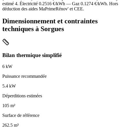
estimé
4
. Électricité
0.2516
€/kWh — Gaz
0.1274
€/kWh. Hors
déduction des aides MaPrimeRénov' et CEE.
Dimensionnement et contraintes
techniques à
Sorgues
Bilan thermique simplifié
6
kW
Puissance recommandée
5.4
kW
Déperditions estimées
105
m²
Surface de référence
262.5
m³