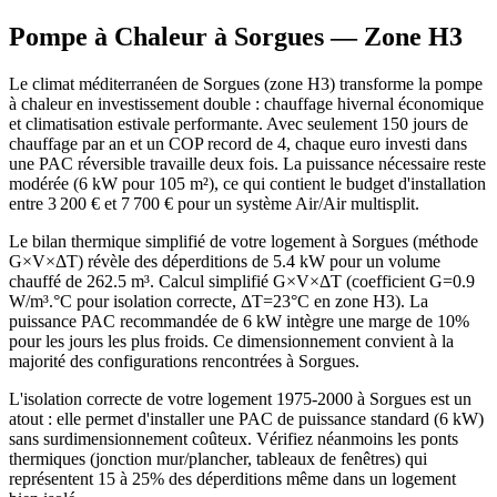
Pompe à Chaleur à
Sorgues
— Zone
H3
Le climat méditerranéen de Sorgues (zone H3) transforme la pompe
à chaleur en investissement double : chauffage hivernal économique
et climatisation estivale performante. Avec seulement 150 jours de
chauffage par an et un COP record de 4, chaque euro investi dans
une PAC réversible travaille deux fois. La puissance nécessaire reste
modérée (6 kW pour 105 m²), ce qui contient le budget d'installation
entre 3 200 € et 7 700 € pour un système Air/Air multisplit.
Le bilan thermique simplifié de votre logement à Sorgues (méthode
G×V×ΔT) révèle des déperditions de 5.4 kW pour un volume
chauffé de 262.5 m³. Calcul simplifié G×V×ΔT (coefficient G=0.9
W/m³.°C pour isolation correcte, ΔT=23°C en zone H3). La
puissance PAC recommandée de 6 kW intègre une marge de 10%
pour les jours les plus froids. Ce dimensionnement convient à la
majorité des configurations rencontrées à Sorgues.
L'isolation correcte de votre logement 1975-2000 à Sorgues est un
atout : elle permet d'installer une PAC de puissance standard (6 kW)
sans surdimensionnement coûteux. Vérifiez néanmoins les ponts
thermiques (jonction mur/plancher, tableaux de fenêtres) qui
représentent 15 à 25% des déperditions même dans un logement