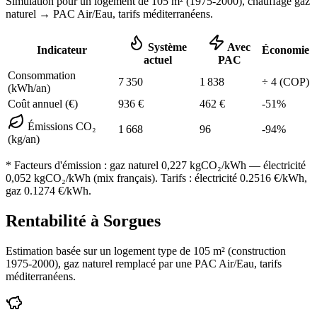
Simulation pour un logement de
105
m² (
1975-2000
), chauffage
gaz
naturel
→ PAC Air/Eau,
tarifs méditerranéens
.
Système
Avec
Indicateur
Économie
actuel
PAC
Consommation
7 350
1 838
÷
4
(COP)
(kWh/an)
Coût annuel (€)
936
€
462
€
-
51
%
Émissions CO₂
1 668
96
-
94
%
(kg/an)
* Facteurs d'émission :
gaz naturel 0,227
kgCO₂/kWh — électricité
0,052 kgCO₂/kWh (mix français). Tarifs : électricité
0.2516
€/kWh,
gaz
0.1274
€/kWh.
Rentabilité à
Sorgues
Estimation basée sur un logement type de
105
m² (construction
1975-2000
),
gaz naturel
remplacé par une PAC Air/Eau,
tarifs
méditerranéens
.