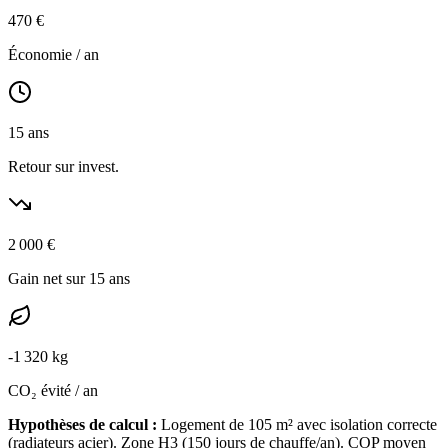
470
€
Économie / an
15
ans
Retour sur invest.
2 000
€
Gain net sur 15 ans
-
1 320
kg
CO₂ évité / an
Hypothèses de calcul :
Logement de
105
m² avec isolation
correcte
(
radiateurs acier
). Zone
H3
(
150
jours de chauffe/an). COP moyen