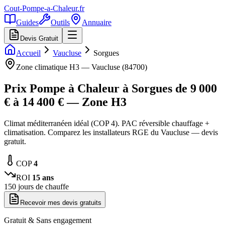
Cout-Pompe-a-Chaleur
.fr
Guides
Outils
Annuaire
Devis Gratuit
Accueil
Vaucluse
Sorgues
Zone climatique
H3
—
Vaucluse
(
84700
)
Prix Pompe à Chaleur à
Sorgues
de
9 000
€ à
14 400
€ — Zone
H3
Climat méditerranéen idéal (COP 4). PAC réversible chauffage +
climatisation. Comparez les installateurs RGE du Vaucluse — devis
gratuit.
COP
4
ROI
15
ans
150
jours de chauffe
Recevoir mes devis gratuits
Gratuit & Sans engagement