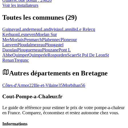
Guilers
Code postal :
29820
Voir les installateurs
Toutes les communes (29)
Guipavas
Landerneau
Landivisiau
Lannilis
Le Relecq
Kerhuon
Lesneven
Moelan Sur
Mer
Morlaix
Penmarch
Plabennec
Ploneour
Lanvern
Ploudalmezeau
Plougastel
Daoulas
Plouguerneau
Plouzane
Pont L
Abbe
Quimper
Quimperle
Rosporden
Scaer
St Pol De Leon
St
Renan
Tregunc
Autres départements en
Bretagne
Côtes-d'Armor
22
Ille-et-Vilaine
35
Morbihan
56
Cout-Pompe-a-Chaleur
.fr
Le guide de référence pour estimer le prix de votre pompe-a-chaleur
en France. Comparez, économisez et restez autonome chez vous.
Informations