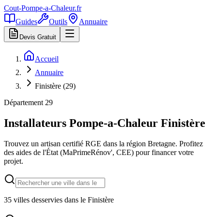
Cout-Pompe-a-Chaleur
.fr
Guides
Outils
Annuaire
Devis Gratuit
Accueil
Annuaire
Finistère (29)
Département
29
Installateurs Pompe-a-Chaleur
Finistère
Trouvez un artisan certifié RGE dans la région
Bretagne
. Profitez
des aides de l'État (MaPrimeRénov', CEE) pour financer votre
projet.
35
villes desservies dans le
Finistère