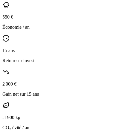
550
€
Économie / an
15
ans
Retour sur invest.
2 000
€
Gain net sur 15 ans
-
1 900
kg
CO₂ évité / an