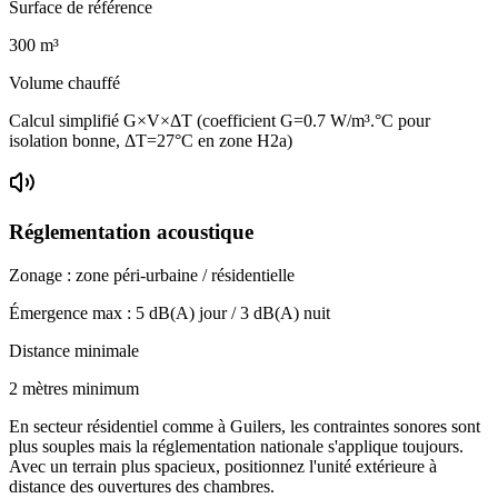
Surface de référence
300
m³
Volume chauffé
Calcul simplifié G×V×ΔT (coefficient G=0.7 W/m³.°C pour
isolation bonne, ΔT=27°C en zone H2a)
Réglementation acoustique
Zonage :
zone péri-urbaine / résidentielle
Émergence max :
5
dB(A) jour /
3
dB(A) nuit
Distance minimale
2 mètres minimum
En secteur résidentiel comme à Guilers, les contraintes sonores sont
plus souples mais la réglementation nationale s'applique toujours.
Avec un terrain plus spacieux, positionnez l'unité extérieure à
distance des ouvertures des chambres.