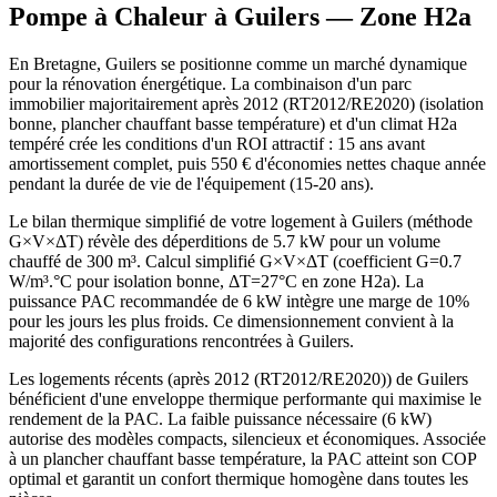
Pompe à Chaleur à
Guilers
— Zone
H2a
En Bretagne, Guilers se positionne comme un marché dynamique
pour la rénovation énergétique. La combinaison d'un parc
immobilier majoritairement après 2012 (RT2012/RE2020) (isolation
bonne, plancher chauffant basse température) et d'un climat H2a
tempéré crée les conditions d'un ROI attractif : 15 ans avant
amortissement complet, puis 550 € d'économies nettes chaque année
pendant la durée de vie de l'équipement (15-20 ans).
Le bilan thermique simplifié de votre logement à Guilers (méthode
G×V×ΔT) révèle des déperditions de 5.7 kW pour un volume
chauffé de 300 m³. Calcul simplifié G×V×ΔT (coefficient G=0.7
W/m³.°C pour isolation bonne, ΔT=27°C en zone H2a). La
puissance PAC recommandée de 6 kW intègre une marge de 10%
pour les jours les plus froids. Ce dimensionnement convient à la
majorité des configurations rencontrées à Guilers.
Les logements récents (après 2012 (RT2012/RE2020)) de Guilers
bénéficient d'une enveloppe thermique performante qui maximise le
rendement de la PAC. La faible puissance nécessaire (6 kW)
autorise des modèles compacts, silencieux et économiques. Associée
à un plancher chauffant basse température, la PAC atteint son COP
optimal et garantit un confort thermique homogène dans toutes les