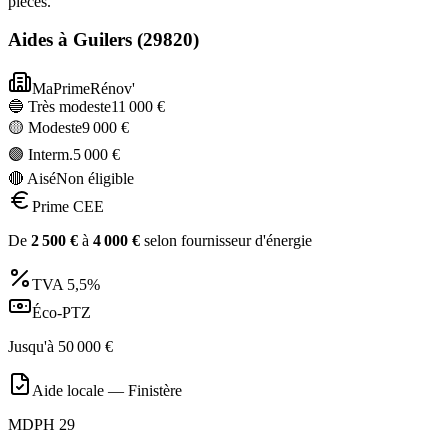
pièces.
Aides à
Guilers
(
29820
)
MaPrimeRénov'
🔵 Très modeste
11 000
€
🟡 Modeste
9 000
€
🟣 Interm.
5 000
€
🔴 Aisé
Non éligible
Prime CEE
De
2 500
€
à
4 000
€
selon fournisseur d'énergie
TVA
5,5%
Éco-PTZ
Jusqu'à
50 000
€
Aide locale —
Finistère
MDPH 29