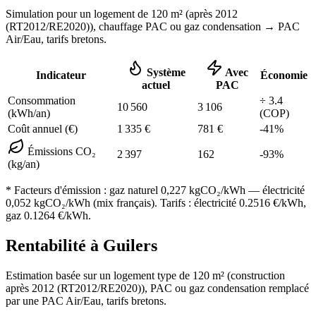
Simulation pour un logement de
120
m² (
après 2012
(RT2012/RE2020)
), chauffage
PAC ou gaz condensation
→ PAC
Air/Eau,
tarifs bretons
.
Système
Avec
Indicateur
Économie
actuel
PAC
Consommation
÷
3.4
10 560
3 106
(kWh/an)
(COP)
Coût annuel (€)
1 335
€
781
€
-
41
%
Émissions CO₂
2 397
162
-
93
%
(kg/an)
* Facteurs d'émission :
gaz naturel 0,227
kgCO₂/kWh — électricité
0,052 kgCO₂/kWh (mix français). Tarifs : électricité
0.2516
€/kWh,
gaz
0.1264
€/kWh.
Rentabilité à
Guilers
Estimation basée sur un logement type de
120
m² (construction
après 2012 (RT2012/RE2020)
),
PAC ou gaz condensation
remplacé
par une PAC Air/Eau,
tarifs bretons
.