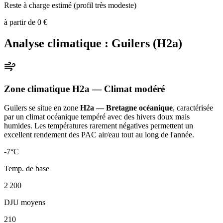
Reste à charge estimé (profil très modeste)
à partir de
0
€
Analyse climatique :
Guilers
(
H2a
)
Zone climatique
H2a
— Climat
modéré
Guilers
se situe en zone
H2a — Bretagne océanique
, caractérisée
par un
climat océanique tempéré avec des hivers doux mais
humides. Les températures rarement négatives permettent un
excellent rendement des PAC air/eau tout au long de l'année
.
-7
°C
Temp. de base
2 200
DJU moyens
210