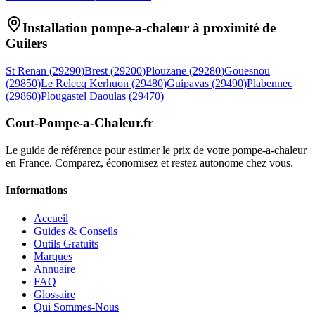
Installation pompe-a-chaleur à proximité de
Guilers
St Renan
(
29290
)
Brest
(
29200
)
Plouzane
(
29280
)
Gouesnou
(
29850
)
Le Relecq Kerhuon
(
29480
)
Guipavas
(
29490
)
Plabennec
(
29860
)
Plougastel Daoulas
(
29470
)
Cout-Pompe-a-Chaleur
.fr
Le guide de référence pour estimer le prix de votre pompe-a-chaleur
en France. Comparez, économisez et restez autonome chez vous.
Informations
Accueil
Guides & Conseils
Outils Gratuits
Marques
Annuaire
FAQ
Glossaire
Qui Sommes-Nous