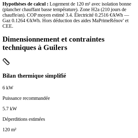
Hypothèses de calcul :
Logement de
120
m² avec isolation
bonne
(
plancher chauffant basse température
). Zone
H2a
(
210
jours de
chauffe/an). COP moyen estimé
3.4
. Électricité
0.2516
€/kWh —
Gaz
0.1264
€/kWh. Hors déduction des aides MaPrimeRénov' et
CEE.
Dimensionnement et contraintes
techniques à
Guilers
Bilan thermique simplifié
6
kW
Puissance recommandée
5.7
kW
Déperditions estimées
120
m²