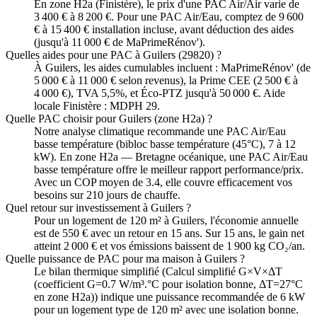
En zone H2a (Finistère), le prix d'une PAC Air/Air varie de
3 400 € à 8 200 €. Pour une PAC Air/Eau, comptez de 9 600
€ à 15 400 € installation incluse, avant déduction des aides
(jusqu'à 11 000 € de MaPrimeRénov').
Quelles aides pour une PAC à Guilers (29820) ?
À Guilers, les aides cumulables incluent : MaPrimeRénov' (de
5 000 € à 11 000 € selon revenus), la Prime CEE (2 500 € à
4 000 €), TVA 5,5%, et Éco-PTZ jusqu'à 50 000 €. Aide
locale Finistère : MDPH 29.
Quelle PAC choisir pour Guilers (zone H2a) ?
Notre analyse climatique recommande une PAC Air/Eau
basse température (bibloc basse température (45°C), 7 à 12
kW). En zone H2a — Bretagne océanique, une PAC Air/Eau
basse température offre le meilleur rapport performance/prix.
Avec un COP moyen de 3.4, elle couvre efficacement vos
besoins sur 210 jours de chauffe.
Quel retour sur investissement à Guilers ?
Pour un logement de 120 m² à Guilers, l'économie annuelle
est de 550 € avec un retour en 15 ans. Sur 15 ans, le gain net
atteint 2 000 € et vos émissions baissent de 1 900 kg CO₂/an.
Quelle puissance de PAC pour ma maison à Guilers ?
Le bilan thermique simplifié (Calcul simplifié G×V×ΔT
(coefficient G=0.7 W/m³.°C pour isolation bonne, ΔT=27°C
en zone H2a)) indique une puissance recommandée de 6 kW
pour un logement type de 120 m² avec une isolation bonne.