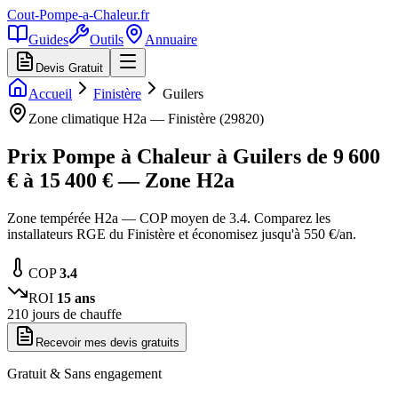
Cout-Pompe-a-Chaleur
.fr
Guides
Outils
Annuaire
Devis Gratuit
Accueil
Finistère
Guilers
Zone climatique
H2a
—
Finistère
(
29820
)
Prix Pompe à Chaleur à
Guilers
de
9 600
€ à
15 400
€ — Zone
H2a
Zone tempérée H2a — COP moyen de 3.4. Comparez les
installateurs RGE du Finistère et économisez jusqu'à 550 €/an.
COP
3.4
ROI
15
ans
210
jours de chauffe
Recevoir mes devis gratuits
Gratuit & Sans engagement