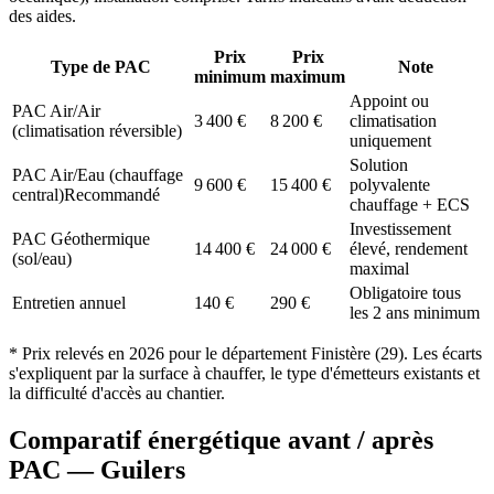
des aides.
Prix
Prix
Type de PAC
Note
minimum
maximum
Appoint ou
PAC Air/Air
3 400
€
8 200
€
climatisation
(climatisation réversible)
uniquement
Solution
PAC Air/Eau (chauffage
9 600
€
15 400
€
polyvalente
central)
Recommandé
chauffage + ECS
Investissement
PAC Géothermique
14 400
€
24 000
€
élevé, rendement
(sol/eau)
maximal
Obligatoire tous
Entretien annuel
140
€
290
€
les 2 ans minimum
* Prix relevés en
2026
pour le département
Finistère
(
29
). Les écarts
s'expliquent par la surface à chauffer, le type d'émetteurs existants et
la difficulté d'accès au chantier.
Comparatif énergétique avant / après
PAC —
Guilers