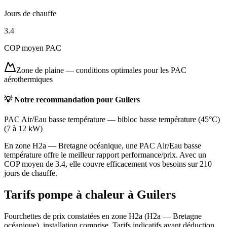
Jours de chauffe
3.4
COP moyen PAC
Zone de plaine
—
conditions optimales pour les PAC
aérothermiques
💡 Notre recommandation pour
Guilers
PAC Air/Eau basse température
—
bibloc basse température (45°C)
(
7 à 12 kW
)
En zone H2a — Bretagne océanique, une PAC Air/Eau basse
température offre le meilleur rapport performance/prix. Avec un
COP moyen de 3.4, elle couvre efficacement vos besoins sur 210
jours de chauffe.
Tarifs pompe à chaleur à
Guilers
Fourchettes de prix constatées en zone
H2a
(
H2a — Bretagne
océanique
), installation comprise. Tarifs indicatifs avant déduction