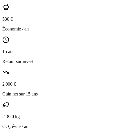
530
€
Économie / an
15
ans
Retour sur invest.
2 000
€
Gain net sur 15 ans
-
1 820
kg
CO₂ évité / an