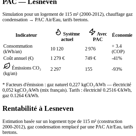
PAC —
Lesneven
Simulation pour un logement de
115
m² (
2000-2012
), chauffage
gaz
condensation
→ PAC Air/Eau,
tarifs bretons
.
Système
Avec
Indicateur
Économie
actuel
PAC
Consommation
÷
3.4
10 120
2 976
(kWh/an)
(COP)
Coût annuel (€)
1 279
€
749
€
-
41
%
Émissions CO₂
2 297
155
-
93
%
(kg/an)
* Facteurs d'émission :
gaz naturel 0,227
kgCO₂/kWh — électricité
0,052 kgCO₂/kWh (mix français). Tarifs : électricité
0.2516
€/kWh,
gaz
0.1264
€/kWh.
Rentabilité à
Lesneven
Estimation basée sur un logement type de
115
m² (construction
2000-2012
),
gaz condensation
remplacé par une PAC Air/Eau,
tarifs
bretons
.