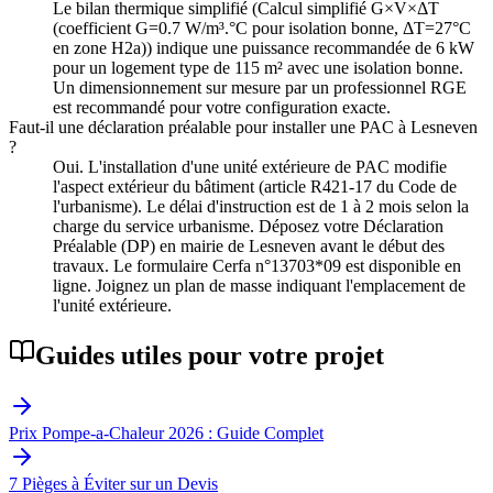
Le bilan thermique simplifié (Calcul simplifié G×V×ΔT
(coefficient G=0.7 W/m³.°C pour isolation bonne, ΔT=27°C
en zone H2a)) indique une puissance recommandée de 6 kW
pour un logement type de 115 m² avec une isolation bonne.
Un dimensionnement sur mesure par un professionnel RGE
est recommandé pour votre configuration exacte.
Faut-il une déclaration préalable pour installer une PAC à Lesneven
?
Oui. L'installation d'une unité extérieure de PAC modifie
l'aspect extérieur du bâtiment (article R421-17 du Code de
l'urbanisme). Le délai d'instruction est de 1 à 2 mois selon la
charge du service urbanisme. Déposez votre Déclaration
Préalable (DP) en mairie de Lesneven avant le début des
travaux. Le formulaire Cerfa n°13703*09 est disponible en
ligne. Joignez un plan de masse indiquant l'emplacement de
l'unité extérieure.
Guides utiles pour votre projet
Prix Pompe-a-Chaleur 2026 : Guide Complet
7 Pièges à Éviter sur un Devis