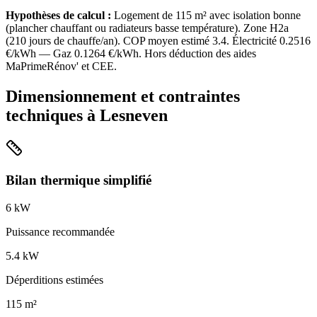
Hypothèses de calcul :
Logement de
115
m² avec isolation
bonne
(
plancher chauffant ou radiateurs basse température
). Zone
H2a
(
210
jours de chauffe/an). COP moyen estimé
3.4
. Électricité
0.2516
€/kWh — Gaz
0.1264
€/kWh. Hors déduction des aides
MaPrimeRénov' et CEE.
Dimensionnement et contraintes
techniques à
Lesneven
Bilan thermique simplifié
6
kW
Puissance recommandée
5.4
kW
Déperditions estimées
115
m²