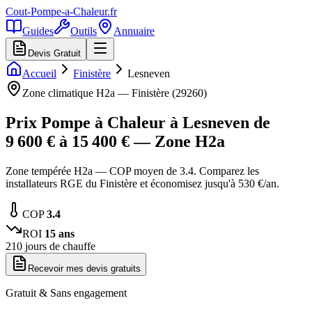
Cout-Pompe-a-Chaleur
.fr
Guides
Outils
Annuaire
Devis Gratuit
Accueil
Finistère
Lesneven
Zone climatique
H2a
—
Finistère
(
29260
)
Prix Pompe à Chaleur à
Lesneven
de
9 600
€ à
15 400
€ — Zone
H2a
Zone tempérée H2a — COP moyen de 3.4. Comparez les
installateurs RGE du Finistère et économisez jusqu'à 530 €/an.
COP
3.4
ROI
15
ans
210
jours de chauffe
Recevoir mes devis gratuits
Gratuit & Sans engagement