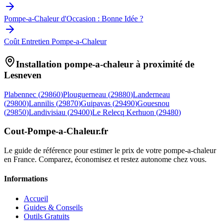
Pompe-a-Chaleur d'Occasion : Bonne Idée ?
Coût Entretien Pompe-a-Chaleur
Installation pompe-a-chaleur à proximité de
Lesneven
Plabennec
(
29860
)
Plouguerneau
(
29880
)
Landerneau
(
29800
)
Lannilis
(
29870
)
Guipavas
(
29490
)
Gouesnou
(
29850
)
Landivisiau
(
29400
)
Le Relecq Kerhuon
(
29480
)
Cout-Pompe-a-Chaleur
.fr
Le guide de référence pour estimer le prix de votre pompe-a-chaleur
en France. Comparez, économisez et restez autonome chez vous.
Informations
Accueil
Guides & Conseils
Outils Gratuits