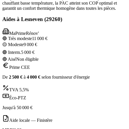
chauffant basse température, la PAC atteint son COP optimal et
garantit un confort thermique homogène dans toutes les pièces.
Aides à
Lesneven
(
29260
)
MaPrimeRénov'
🔵 Très modeste
11 000
€
🟡 Modeste
9 000
€
🟣 Interm.
5 000
€
🔴 Aisé
Non éligible
Prime CEE
De
2 500
€
à
4 000
€
selon fournisseur d'énergie
TVA
5,5%
Éco-PTZ
Jusqu'à
50 000
€
Aide locale —
Finistère