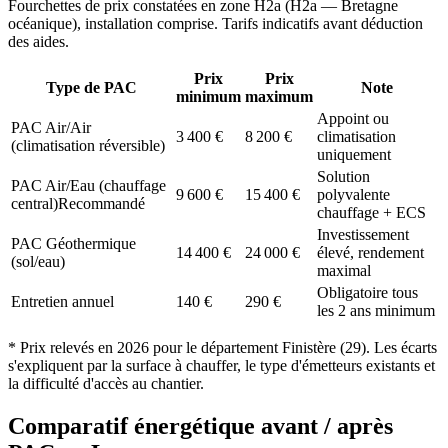
Fourchettes de prix constatées en zone
H2a
(
H2a — Bretagne
océanique
), installation comprise. Tarifs indicatifs avant déduction
des aides.
Prix
Prix
Type de PAC
Note
minimum
maximum
Appoint ou
PAC Air/Air
3 400
€
8 200
€
climatisation
(climatisation réversible)
uniquement
Solution
PAC Air/Eau (chauffage
9 600
€
15 400
€
polyvalente
central)
Recommandé
chauffage + ECS
Investissement
PAC Géothermique
14 400
€
24 000
€
élevé, rendement
(sol/eau)
maximal
Obligatoire tous
Entretien annuel
140
€
290
€
les 2 ans minimum
* Prix relevés en
2026
pour le département
Finistère
(
29
). Les écarts
s'expliquent par la surface à chauffer, le type d'émetteurs existants et
la difficulté d'accès au chantier.
Comparatif énergétique avant / après