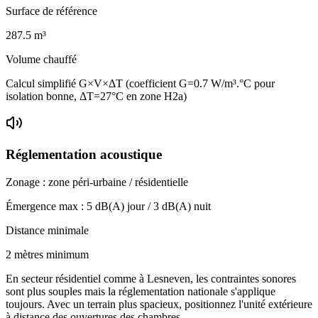
Surface de référence
287.5
m³
Volume chauffé
Calcul simplifié G×V×ΔT (coefficient G=0.7 W/m³.°C pour
isolation bonne, ΔT=27°C en zone H2a)
Réglementation acoustique
Zonage :
zone péri-urbaine / résidentielle
Émergence max :
5
dB(A) jour /
3
dB(A) nuit
Distance minimale
2 mètres minimum
En secteur résidentiel comme à Lesneven, les contraintes sonores
sont plus souples mais la réglementation nationale s'applique
toujours. Avec un terrain plus spacieux, positionnez l'unité extérieure
à distance des ouvertures des chambres.