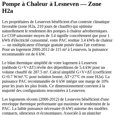
Pompe à Chaleur à
Lesneven
— Zone
H2a
Les propriétaires de Lesneven bénéficient d'un contexte climatique
favorable (zone H2a, 210 jours de chauffe) qui optimise
naturellement le rendement des pompes à chaleur aérothermiques.
Le COP saisonnier moyen de 3.4 signifie concrètement que pour 1
kWh d'électricité consommé, votre PAC restitue 3.4 kWh de chaleur
— un multiplicateur d'énergie gratuite puisée dans l'air extérieur.
Pour un logement 2000-2012 de 115 m² à Lesneven, la puissance
recommandée est de 6 kW.
Le bilan thermique simplifié de votre logement à Lesneven
(méthode G×V×ΔT) révèle des déperditions de 5.4 kW pour un
volume chauffé de 287.5 m³. Calcul simplifié G×V×ΔT (coefficient
G=0.7 W/m³.°C pour isolation bonne, ΔT=27°C en zone H2a). La
puissance PAC recommandée de 6 kW intègre une marge de 10%
pour les jours les plus froids. Ce dimensionnement convient à la
majorité des configurations rencontrées à Lesneven.
Les logements récents (2000-2012) de Lesneven bénéficient d'une
enveloppe thermique performante qui maximise le rendement de la
PAC. La faible puissance nécessaire (6 kW) autorise des modèles
compacts, silencieux et économiques. Associée à un plancher