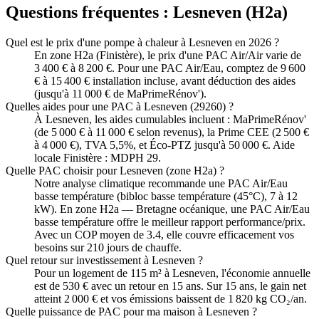
Questions fréquentes :
Lesneven
(
H2a
)
Quel est le prix d'une pompe à chaleur à Lesneven en 2026 ?
En zone H2a (Finistère), le prix d'une PAC Air/Air varie de
3 400 € à 8 200 €. Pour une PAC Air/Eau, comptez de 9 600
€ à 15 400 € installation incluse, avant déduction des aides
(jusqu'à 11 000 € de MaPrimeRénov').
Quelles aides pour une PAC à Lesneven (29260) ?
À Lesneven, les aides cumulables incluent : MaPrimeRénov'
(de 5 000 € à 11 000 € selon revenus), la Prime CEE (2 500 €
à 4 000 €), TVA 5,5%, et Éco-PTZ jusqu'à 50 000 €. Aide
locale Finistère : MDPH 29.
Quelle PAC choisir pour Lesneven (zone H2a) ?
Notre analyse climatique recommande une PAC Air/Eau
basse température (bibloc basse température (45°C), 7 à 12
kW). En zone H2a — Bretagne océanique, une PAC Air/Eau
basse température offre le meilleur rapport performance/prix.
Avec un COP moyen de 3.4, elle couvre efficacement vos
besoins sur 210 jours de chauffe.
Quel retour sur investissement à Lesneven ?
Pour un logement de 115 m² à Lesneven, l'économie annuelle
est de 530 € avec un retour en 15 ans. Sur 15 ans, le gain net
atteint 2 000 € et vos émissions baissent de 1 820 kg CO₂/an.
Quelle puissance de PAC pour ma maison à Lesneven ?