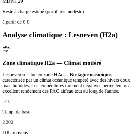
MDPH 29
Reste à charge estimé (profil très modeste)
à partir de
0
€
Analyse climatique :
Lesneven
(
H2a
)
Zone climatique
H2a
— Climat
modéré
Lesneven
se situe en zone
H2a — Bretagne océanique
,
caractérisée par un
climat océanique tempéré avec des hivers doux
mais humides. Les températures rarement négatives permettent un
excellent rendement des PAC air/eau tout au long de l'année
.
-7
°C
Temp. de base
2 200
DJU moyens